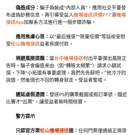
偽造成分：
騙子偽裝成“內部人員”，應用社交平臺發
布虛偽鈔務信息，再引導受益人
機場接送評價PTT
添
機場
接送App
加聯系方法進行進一個步驟詐騙。
應用焦慮心思：
以“最后幾張”“限量低價”等話術安慰
受
松山機場接送
益者疾速付款。
規避風險提醒：
當
台中機場接送
付出平臺彈出風險正
告時，騙子會編造來由（如“轉賬太頻繁”）請求小額試
探，下降“小拓還有事要處理，我們先告辭吧。”他冷冷的
說道，然後頭也不回的轉身就走。受益者警戒。
遲延虛假憑證：
發送PS的購票截圖或假訂單號，臨近
比賽才“出票”，讓受益者無時間核實。
警方提示
只認官方渠
松山機場接送
道：
任何門票僅通過正規渠