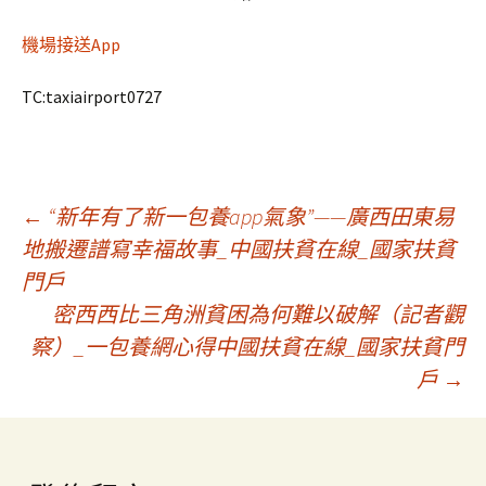
機場接送App
TC:taxiairport0727
文
←
“新年有了新一包養app氣象”——廣西田東易
地搬遷譜寫幸福故事_中國扶貧在線_國家扶貧
門戶
章
密西西比三角洲貧困為何難以破解（記者觀
察）_一包養網心得中國扶貧在線_國家扶貧門
導
戶
→
覽