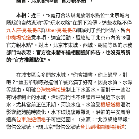
謠言：北京發布8個“官方親水點”？
本相：
近日，“8處符合法規開放泅水點位”“北京城內
隱躲的自然泳池”等“玩水攻略”在網下流傳。這些攻略不僅
九人座機場接送
詳
Uber機場接送
細羅列了熱門地點、留
台
中機場接送
意事項、適宜活動，還總結了北京市內的“8個
官方親水點”。對此，北京市東城、西城、朝陽等區的水務
部門均表現：
官方從未發布過相關通知佈告，也沒有所謂
的“官方推薦點位”。
在城市區良多開放水域，“你會讀書，你上過學，對
吧？”藍玉華頓時對這個丫鬟充滿了好奇。因為水質、水深
等緣由，明確
台灣機場接送
制止下水泅水。而對于一些沒
有明確制止的水域，治理部門也不建議市平易近下水泅
水。尤其當前正值汛期，河流水位、水流受
機場送機
泄洪
影響能夠隨時變化，水下環境復雜難測，潛躲的平安風險
遠高
包車旅遊價格
于可控范圍。（來源：“北京網絡舉報”
微信公眾號、“問北京”微信公眾號
台北到桃園機場接送
）