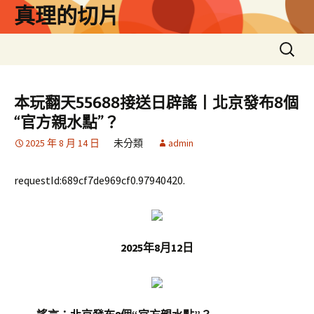
跳
真理的切片
至
主
搜
要
尋
內
關
容
鍵
本玩翻天55688接送日辟謠丨北京發布8個
字:
“官方親水點”？
2025 年 8 月 14 日
未分類
admin
requestId:689cf7de969cf0.97940420.
2025年8月12日