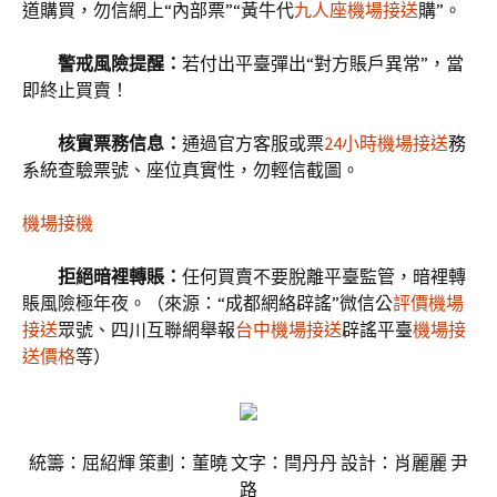
道購買，勿信網上“內部票”“黃牛代
九人座機場接送
購”。
警戒風險提醒：
若付出平臺彈出“對方賬戶異常”，當
即終止買賣！
核實票務信息：
通過官方客服或票
24小時機場接送
務
系統查驗票號、座位真實性，勿輕信截圖。
機場接機
拒絕暗裡轉賬：
任何買賣不要脫離平臺監管，暗裡轉
賬風險極年夜。（來源：“成都網絡辟謠”微信公
評價機場
接送
眾號、四川互聯網舉報
台中機場接送
辟謠平臺
機場接
送價格
等）
統籌：屈紹輝 策劃：董曉 文字：閆丹丹 設計：肖麗麗 尹
路