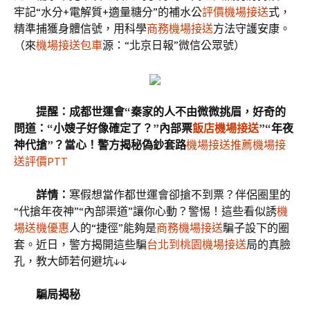
牢記“水分+電解質+適量糖分”的補水公
評價機場接送
式，
精準捕獲身體信號，用科學
商務機場接送
方法守護安康。
（來
機場接送包車
源：“北京日報”微信公眾號）
提醒：成都世運會“秦家的人不由微微挑眉，好奇的
問道：“小嫂子好像確定了？”內部票
飯店機場接送
”“年夜
神代搶”？當心！警方揭秘偽鈔套路
機場接送推薦
機場接
送評價PTT
詳情：
寒假想當作都世運會卻搶不到票？伴侶圈里的
“代搶年夜神”“內部渠道”讓你心動？警惕！這些看似誘
機
場送機優惠
人的“捷徑”能夠是
商務機場接送
騙子設下的圈
套。近日，警方揭開這些騙
台北到桃園機場接送
局的真臉
孔，教大師若何避坑↓↓
騙局揭秘