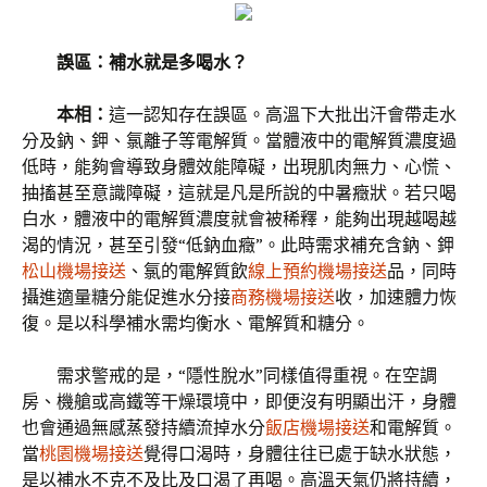
誤區：補水就是多喝水？
本相：
這一認知存在誤區。高溫下大批出汗會帶走水
分及鈉、鉀、氯離子等電解質。當體液中的電解質濃度過
低時，能夠會導致身體效能障礙，出現肌肉無力、心慌、
抽搐甚至意識障礙，這就是凡是所說的中暑癥狀。若只喝
白水，體液中的電解質濃度就會被稀釋，能夠出現越喝越
渴的情況，甚至引發“低鈉血癥”。此時需求補充含鈉、鉀
松山機場接送
、氯的電解質飲
線上預約機場接送
品，同時
攝進適量糖分能促進水分接
商務機場接送
收，加速體力恢
復。是以科學補水需均衡水、電解質和糖分。
需求警戒的是，“隱性脫水”同樣值得重視。在空調
房、機艙或高鐵等干燥環境中，即便沒有明顯出汗，身體
也會通過無感蒸發持續流掉水分
飯店機場接送
和電解質。
當
桃園機場接送
覺得口渴時，身體往往已處于缺水狀態，
是以補水不克不及比及口渴了再喝。高溫天氣仍將持續，