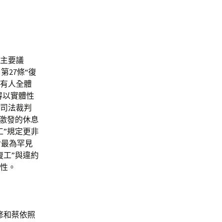
的主要議
27條“復
所有人全體
得以實體性
的司法裁判
所激發的休息
工”規定更非
對最為罕見
復工”與違約
屬性。
修和蔡依照