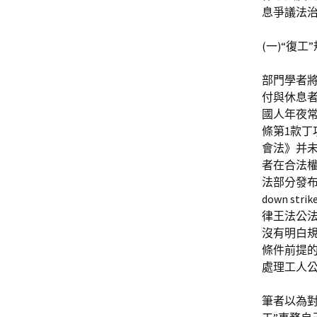
息爭議法
(一)“復
部門學者將
付與休息
國人年夜常
條第1款丁
會法》并
者在合法權
法部分發布的
down s
律王法公法
沒有明白規
條件前提的
處理工人公
筆者以為對