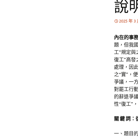
說
2025 年 3
內在的事
題，但我國
工”規定與
復工”高發
處理，因此
之“實”，
爭議，一方
對罷工行
的辭退爭議
性“復工”
關 鍵 詞
一、題目的