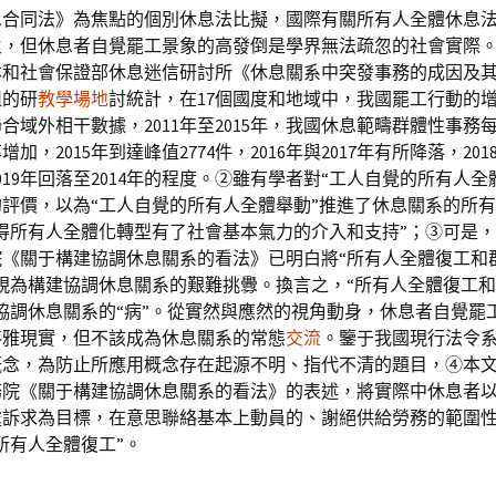
息合同法》為焦點的個別休息法比擬，國際有關所有人全體休息
，但休息者自覺罷工景象的高發倒是學界無法疏忽的社會實際。依
本和社會保證部休息迷信研討所《休息關系中突發事務的成因及
組的研
教學場地
討統計，在17個國度和地域中，我國罷工行動的
合域外相干數據，2011年至2015年，我國休息範疇群體性事務
加，2015年到達峰值2774件，2016年與2017年有所降落，20
019年回落至2014年的程度。②雖有學者對“工人自覺的所有人全
評價，以為“工人自覺的所有人全體舉動”推進了休息關系的所
得所有人全體化轉型有了社會基本氣力的介入和支持”；③可是
院《關于構建協調休息關系的看法》已明白將“所有人全體復工和
視為構建協調休息關系的艱難挑釁。換言之，“所有人全體復工
協調休息關系的“病”。從實然與應然的視角動身，休息者自覺罷
不雅現實，但不該成為休息關系的常態
交流
。鑒于我國現行法令
概念，為防止所應用概念存在起源不明、指代不清的題目，④本
務院《關于構建協調休息關系的看法》的表述，將實際中休息者
處訴求為目標，在意思聯絡基本上動員的、謝絕供給勞務的範圍
所有人全體復工”。