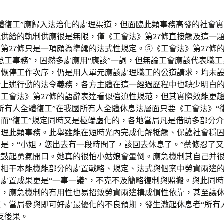
體復工”應歸入法治化的處理渠道，但面臨此類事務高發的社會
供給的軌制供應很是無限，僅《工會法》第27條直接觸及這一
第27條只是一項頗為準繩的法式性規定。⑤《工會法》第27條
怠工事務”，固然多處應用“應該”一詞，但無論工會應該代表職
助恢停工作次序，仍是用人單元應該處理職工的公道請求，均未
行上述行動的法令義務，各方主體在這一經過歷程中也缺少明白
工會法》第27條的語辭表達看似強迫性規范，但其實際效能更
所有人全體復工”在我國所有人全體休息法層面只要《工會法》“
而“復工”規定同時又是極端虛化的，各地當局凡是借助多部分
處理此類事務。此舉雖能在短時光內完成化解牴觸、保護社會穩
是，“小姐，您出去有一段時間了，該回去休息了。”蔡修忍了
住鼓起勇氣開口。她真的很怕小姑娘會暈倒。應急機制其自己并
，相干本能機能部分的處置戰略、規定、法式與個案中勞資兩邊
處置成果更是“一事一議”，不克不及簡略復制與照搬。與此同
面，應急機制的有用性也易招致勞資兩邊構成慣性依靠，甚至讓
夜、當局參與即可好處最優化的不良預期，發生激起休息者“所有
反後果。