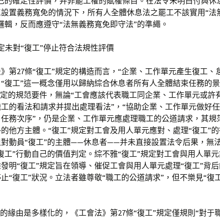
自己的確定性評價，并非罷工權的賦權條目。在法令未明白付與休
工設置義務寬免的情況下，所有人全體休息法之罷工不該實用“法
邏輯，反而應遵守“法無義務寬免即守法”的準繩。
”規定未對“復工”停止符合法規性評價
》第27條“復工”規定的構造而言，“企業、工作單元產生復工、
“復工”這一概念僅用以歸納綜合休息者所有人全體結束任務的
規定的規范要件，無論“工會應該代表職工同企業、工作單元或許
工的看法和請求并提出處理看法”，“協助企業、工作單元做好
、任務次序”，仍是企業、工作單元應處理職工的公道請求，其規
的他方主體。“復工”規定對工會及用人單元應對、處理“復工”
對動員“復工”的主體——休息者——并未直接設置法令后果，無
復工”行動自己的價值判定。綜不雅“復工”規定對工會與用人單
發明“復工”規定旨在領導、催促工會與用人單元處理“復工”背
止“復工”狀況。立法者雖尊敬“職工的公道請求”，但不樂見“復
。
”的緣由是多樣化的，《工會法》第27條“復工”規定僅規則“對于