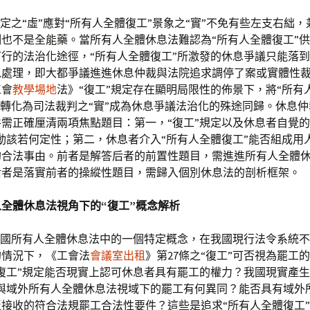
規定之“虛”應對“所有人全體復工”景象之“實”不免有些左支右絀
也不是全能藥。當所有人全體休息法難認為“所有人全體復工”
行的法治化途徑，“所有人全體復工”所激發的休息爭議只能落
以處理，即大都爭議進進休息仲裁與法院追求調停了案或實體性
工會
教學場地
法》“復工”規定存在顯明局限性的佈景下，將“所有
”轉化為司法裁判之“實”成為休息爭議法治化的殊途同歸。休息
需正確厘清兩項焦點題目：第一，“復工”規定以及休息者自覺的
動該若何定性；第二，休息者介入“所有人全體復工”能否組成用
的合法事由。前者是解答后者的前置性題目，需進進所有人全體
后者是落實前者的操縱性題目，需歸入個別休息法的剖析框架。
全體休息法視角下的“復工”概念解析
我國所有人全體休息法中的一個特定概念，在我國現行法令系統
的情況下，《工會法
會議室出租
》第27條之“復工”可否視為罷工
復工”規定能否現實上認可休息者具有罷工的權力？我國現實產生
”與域外所有人全體休息法視域下的罷工有何異同？能否具有域外
接收的符合法規罷工合法性要件？這些是追求“所有人全體復工