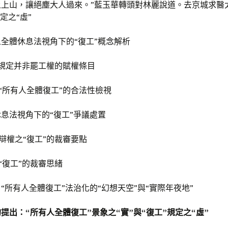
上山，讓絕塵大人過來。”藍玉華轉頭對林麗說道。去京城求醫太
定之“虛”
全體休息法視角下的“復工”概念解析
工”規定并非罷工權的賦權條目
者“所有人全體復工”的合法性檢視
息法視角下的“復工”爭議處置
抗辯權之“復工”的裁審要點
性“復工”的裁審思緒
“所有人全體復工”法治化的“幻想天空”與“實際年夜地”
提出：“所有人全體復工”景象之“實”與“復工”規定之“虛”