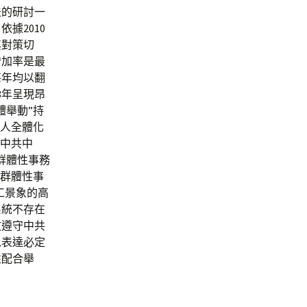
法的研討一
據2010
其對策切
增加率是最
每年均以翻
18年呈現昂
體舉動”持
有人全體化
，中共中
群體性事務
和群體性事
工景象的高
系統不存在
文遵守中共
以表達必定
性配合舉