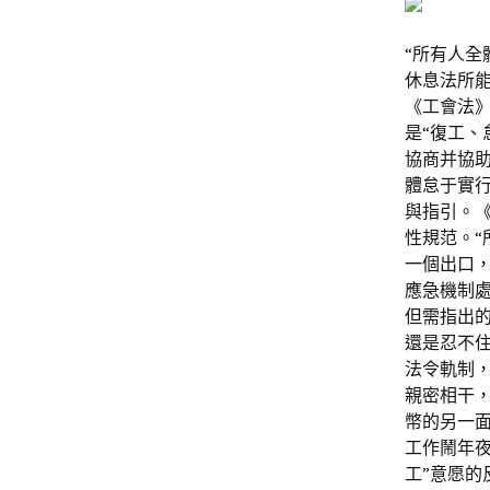
“所有人全
休息法所能
《工會法》
是“復工、
協商并協
體怠于實
與指引。《
性規范。“
一個出口，
應急機制
但需指出的
還是忍不
法令軌制
親密相干，
幣的另一
工作鬧年
工”意愿的