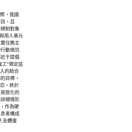
實際，我國
題目，且
的規制對象
工與用人單元
設置任務主
的行動規范
趨近于提倡
復工”規定這
介入的結合
固的目標，
又忍，終於
很是態化的
的詳細情形
時，作為硬
休息者構成
人全體復