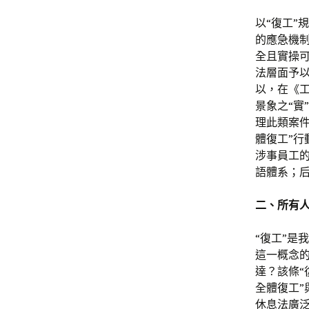
以“復工”
的應急機制
全且實操可
法層面予
以，在《
景象之“實
理此類案件
體復工”行
涉事員工
語體系；
二、所有人
“復工”是
這一概念
達？該條“
全體復工
休息法廣泛