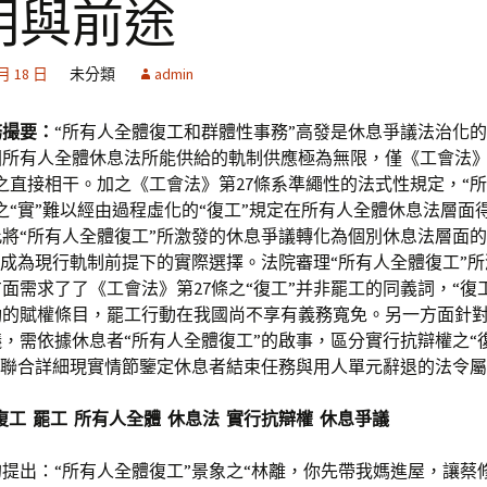
明與前途
 月 18 日
未分類
admin
務撮要：
“所有人全體復工和群體性事務”高發是休息爭議法治化
所有人全體休息法所能供給的軌制供應極為無限，僅《工會法》第
之直接相干。加之《工會法》第27條系準繩性的法式性規定，“
之“實”難以經由過程虛化的“復工”規定在所有人全體休息法層面
將“所有人全體復工”所激發的休息爭議轉化為個別休息法層面
便成為現行軌制前提下的實際選擇。法院審理“所有人全體復工”
面需求了了《工會法》第27條之“復工”并非罷工的同義詞，“復
動的賦權條目，罷工行動在我國尚不享有義務寬免。另一方面針
，需依據休息者“所有人全體復工”的啟事，區分實行抗辯權之“
，聯合詳細現實情節鑒定休息者結束任務與用人單元辭退的法令
：復工 罷工 所有人全體 休息法 實行抗辯權 休息爭議
提出：“所有人全體復工”景象之“林離，你先帶我媽進屋，讓蔡