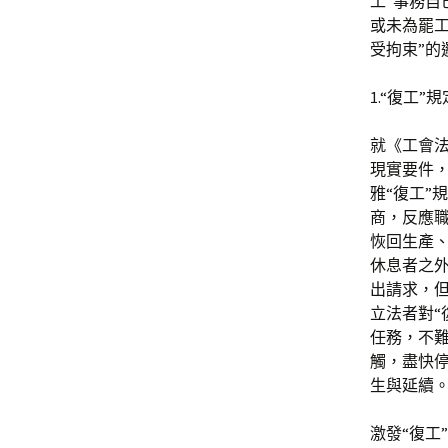
工”事務
或未為罷
受拘束”的
1.“復工
就《工會法
現實要件，
雅“復工”
商，反應職
恢回生產
休息者之外
出請求，但
立法者對“
任務，不難
觸，盡快停
生與延續
激發“復工