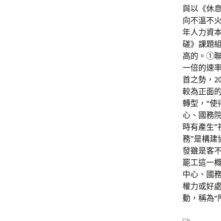
與以《休
向不溫不火
年人力資
磋》課題
高的。①聯
一倍的速率增
首之勢，2
較為正面的
轉型，“使
心、國務
時有產生”
務”是構建
發雖是客
罷工這一
中心、國
權力或好
動，稱為“