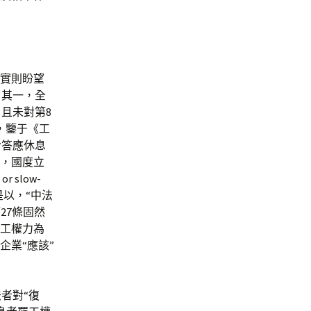
，實則盼望
：其一，全
且未對第8
，鑒于《工
令答應休息
二，國度立
 slow-
，是以，“中法
27條固然
罷工權力為
企業“應該”
者對“復