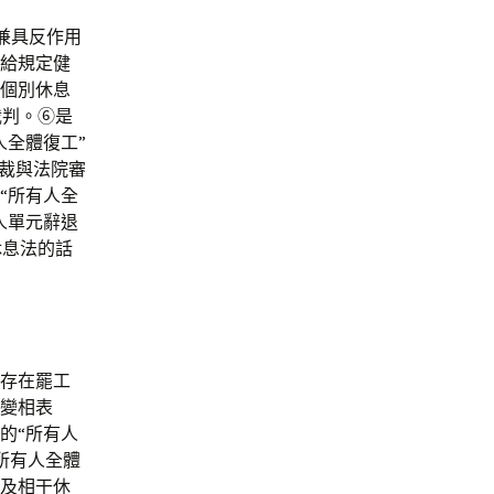
，兼具反作用
供給規定健
到個別休息
裁判。⑥是
人全體復工”
仲裁與法院審
“所有人全
人單元辭退
休息法的話
不存在罷工
的變相表
的“所有人
所有人全體
”及相干休