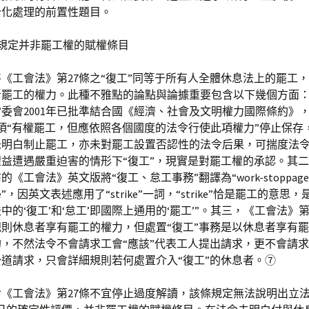
治化處理的前置性題目。
工”規定并非罷工權的賦權條目
《工會法》第27條之“復工”同等于所有人全體休息法上的罷工
者罷工的權力。此種不雅點的論點與論據重要包含以下幾個方面
委會2001年已批準結合國《經濟、社會及文明權力國際條約》，
項“有權罷工，但應依照各個國度的法令行使此項權力”停止保存
未明白制止罷工，亦未對罷工設置否認性的法令后果，可揣度法
益遭遇嚴重迫害的情形下“復工”，現實是對罷工權的承認。其
《工會法》英文版將“復工、怠工事務”翻譯為“work-stoppage or
trike”，因英文表述應用了“strike”一詞，“strike”恰是罷工的意思
中的‘復工’和‘怠工’即國際上通用的‘罷工’”。其三，《工會法》第
則休息者享有罷工的權力，但處置“復工”事務是以休息者享有
，不然法令不會請求工會“應該”代表工人提出請求，更不會請求
道請求，只會詳細規則若何處置介入“復工”的休息者。⑦
《工會法》第27條不宜停止過度解讀，該條規定無法說明出立法