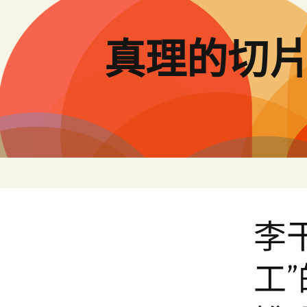
跳
至
主
真理的切
要
內
容
李
工