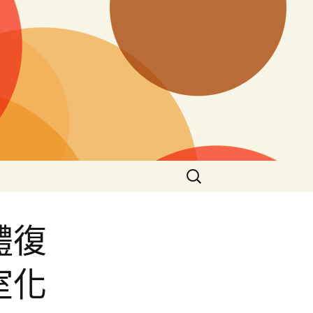
搜
尋
關
鍵
體復
字:
室化