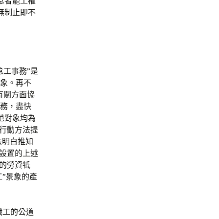
息者罷工權
無制止即不
怠工事務”是
景象。再不
有關方面協
任務，盡快
范對象均為
的行動方法提
法明白推知
元設置的上述
后的勞資牴
工”景象的產
職工的公道