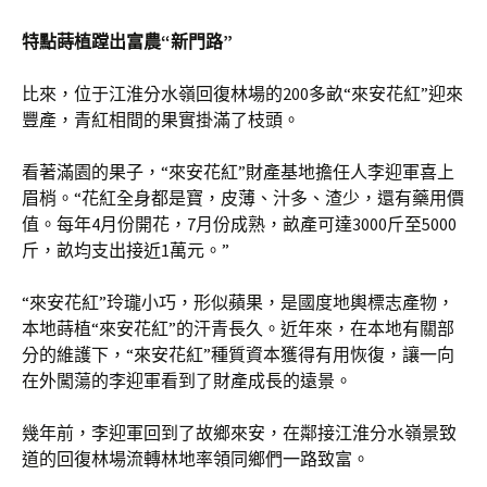
特點蒔植蹚出富農“新門路”
比來，位于江淮分水嶺回復林場的200多畝“來安花紅”迎來
豐產，青紅相間的果實掛滿了枝頭。
看著滿園的果子，“來安花紅”財產基地擔任人李迎軍喜上
眉梢。“花紅全身都是寶，皮薄、汁多、渣少，還有藥用價
值。每年4月份開花，7月份成熟，畝產可達3000斤至5000
斤，畝均支出接近1萬元。”
“來安花紅”玲瓏小巧，形似蘋果，是國度地輿標志產物，
本地蒔植“來安花紅”的汗青長久。近年來，在本地有關部
分的維護下，“來安花紅”種質資本獲得有用恢復，讓一向
在外闖蕩的李迎軍看到了財產成長的遠景。
幾年前，李迎軍回到了故鄉來安，在鄰接江淮分水嶺景致
道的回復林場流轉林地率領同鄉們一路致富。