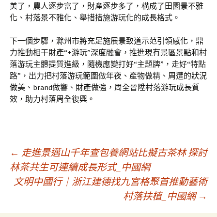
美了，農人逐步富了，財產逐步多了，構成了田園景不雅
化、村落景不雅化、舉措措施游玩化的成長格式。
下一個步驟，滁州市將充足施展景致道示范引領感化，鼎
力推動相干財產“+游玩”深度融會，推進現有景區景點和村
落游玩主體提質進級，隨機應變打好“主題牌”，走好“特點
路”，出力把村落游玩範圍做年夜、產物做精、周遭的狀況
做美、brand做響、財產做強，周全晉陞村落游玩成長質
效，助力村落周全復興。
文
←
走進景邁山千年查包養網站比擬古茶林 探討
林茶共生可連續成長形式_中國網
文明中國行｜浙江建德找九宮格聚首推動藝術
章
村落扶植_中國網
→