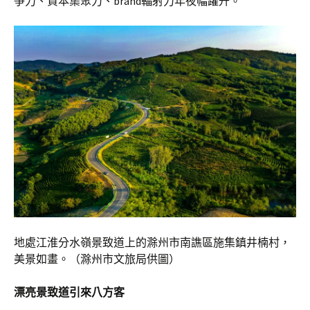
爭力、資本集聚力、brand輻射力年夜幅躍升。
地處江淮分水嶺景致道上的滁州市南譙區施集鎮井楠村，
美景如畫。（滁州市文旅局供圖）
漂亮景致道引來八方客