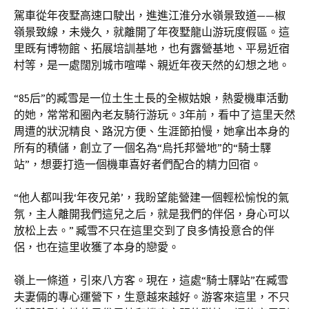
駕車從年夜墅高速口駛出，進進江淮分水嶺景致道——椒
嶺景致線，未幾久，就離開了年夜墅龍山游玩度假區。這
里既有博物館、拓展培訓基地，也有露營基地、平易近宿
村等，是一處闊別城市喧嘩、親近年夜天然的幻想之地。
“85后”的臧雪是一位土生土長的全椒姑娘，熱愛機車活動
的她，常常和圈內老友騎行游玩。3年前，看中了這里天然
周遭的狀況精良、路況方便、生涯節拍慢，她拿出本身的
所有的積儲，創立了一個名為“烏托邦營地”的“騎士驛
站”，想要打造一個機車喜好者們配合的精力回宿。
“他人都叫我‘年夜兄弟’，我盼望能營建一個輕松愉悅的氣
氛，主人離開我們這兒之后，就是我們的伴侶，身心可以
放松上去。” 臧雪不只在這里交到了良多情投意合的伴
侶，也在這里收獲了本身的戀愛。
嶺上一條道，引來八方客。現在，這處“騎士驛站”在臧雪
夫妻倆的專心運營下，生意越來越好。游客來這里，不只