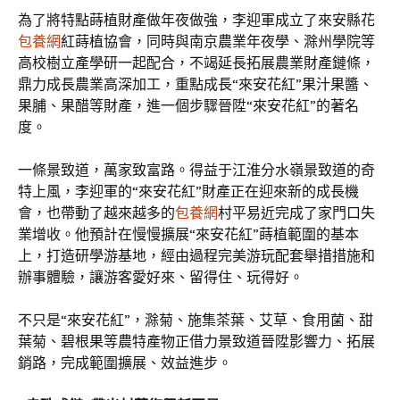
為了將特點蒔植財產做年夜做強，李迎軍成立了來安縣花
包養網
紅蒔植協會，同時與南京農業年夜學、滁州學院等
高校樹立產學研一起配合，不竭延長拓展農業財產鏈條，
鼎力成長農業高深加工，重點成長“來安花紅”果汁果醬、
果脯、果醋等財產，進一個步驟晉陞“來安花紅”的著名
度。
一條景致道，萬家致富路。得益于江淮分水嶺景致道的奇
特上風，李迎軍的“來安花紅”財產正在迎來新的成長機
會，也帶動了越來越多的
包養網
村平易近完成了家門口失
業增收。他預計在慢慢擴展“來安花紅”蒔植範圍的基本
上，打造研學游基地，經由過程完美游玩配套舉措措施和
辦事體驗，讓游客愛好來、留得住、玩得好。
不只是“來安花紅”，滁菊、施集茶葉、艾草、食用菌、甜
葉菊、碧根果等農特產物正借力景致道晉陞影響力、拓展
銷路，完成範圍擴展、效益進步。