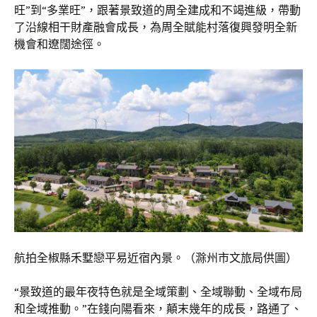
旺”到“多業旺”，跟著景致道的周全建成和不竭進級，帶動
了沿線相干財產融會成長，為周全賦能村落復興發明全新
機會和遼闊途徑。
航拍全椒縣禾墅戀平易近宿內景。（滁州市文旅局供圖）
“景致道的最年夜特色就是全域策劃、全域聯動、全域布局
和全域推動。”在錢向陽看來，顛末幾年的成長，路通了、