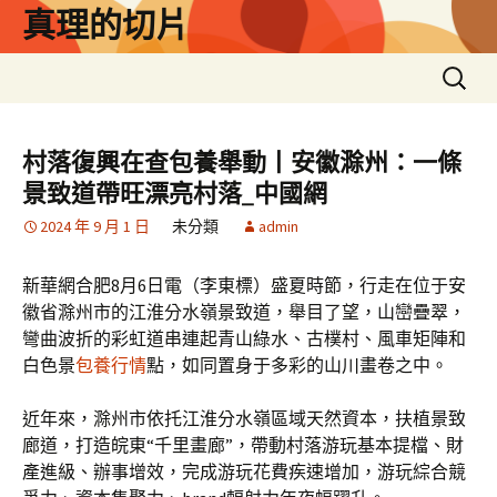
跳
真理的切片
至
主
搜
要
尋
內
關
容
鍵
村落復興在查包養舉動丨安徽滁州：一條
字:
景致道帶旺漂亮村落_中國網
2024 年 9 月 1 日
未分類
admin
新華網合肥8月6日電（李東標）盛夏時節，行走在位于安
徽省滁州市的江淮分水嶺景致道，舉目了望，山巒疊翠，
彎曲波折的彩虹道串連起青山綠水、古樸村、風車矩陣和
白色景
包養行情
點，如同置身于多彩的山川畫卷之中。
近年來，滁州市依托江淮分水嶺區域天然資本，扶植景致
廊道，打造皖東“千里畫廊”，帶動村落游玩基本提檔、財
產進級、辦事增效，完成游玩花費疾速增加，游玩綜合競