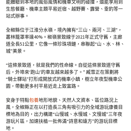
能體驗到本地的風俗風情和機車文明的碰撞，還能享用到
生態餐廳、機車主題平易近宿、越野賽、露營、垂釣等一
站式辦事。
全椒縣位于江淮分水嶺，境內擁有“三山、兩河、三湖”，
叢林籠罩率達40%。椒嶺景致線于2021年正式守舊，主廊
道全長51公里，它像一條珍珠項鏈，串聯起“山、水、林、
城”美景。
“這條景致道，就是我們的性命線。自從這條景致道守舊
后，外埠來‘跑山’的車友越來越多了。” 臧雪正在策劃將
“騎士驛站”打形成開放式的機車小鎮，樹立年夜型機車公
園，帶動更多村平易近走上致富路。
安身于特點
包養
地形地貌、天然人文資本、區位路況上
風，全椒縣正在以打造長三角有吸引力的全域游玩康養目
標地為目的，出力構建“山慢城、水慢城、文慢城”三年夜
游玩片區，加速扶植一批佈滿“詩意和遠方”的游玩目標
地。