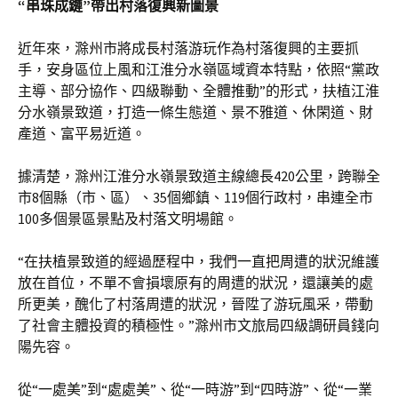
“串珠成鏈”帶出村落復興新圖景
近年來，滁州市將成長村落游玩作為村落復興的主要抓
手，安身區位上風和江淮分水嶺區域資本特點，依照“黨政
主導、部分協作、四級聯動、全體推動”的形式，扶植江淮
分水嶺景致道，打造一條生態道、景不雅道、休閑道、財
產道、富平易近道。
據清楚，滁州江淮分水嶺景致道主線總長420公里，跨聯全
市8個縣（市、區）、35個鄉鎮、119個行政村，串連全市
100多個景區景點及村落文明場館。
“在扶植景致道的經過歷程中，我們一直把周遭的狀況維護
放在首位，不單不會損壞原有的周遭的狀況，還讓美的處
所更美，醜化了村落周遭的狀況，晉陞了游玩風采，帶動
了社會主體投資的積極性。”滁州市文旅局四級調研員錢向
陽先容。
從“一處美”到“處處美”、從“一時游”到“四時游”、從“一業