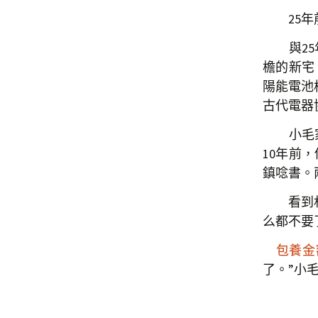
25年前
與25年
檐的新宅
陽能電池
古代電器
小毛家在
10年前
鎮唸書。
看到村路
么都不要
包養金
了。”小