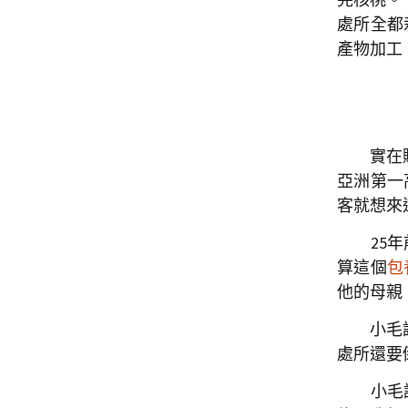
處所全都
產物加工
實在
亞洲第一
客就想來
25年前
算這個
包
他的母親
小毛說：
處所還要
小毛說的