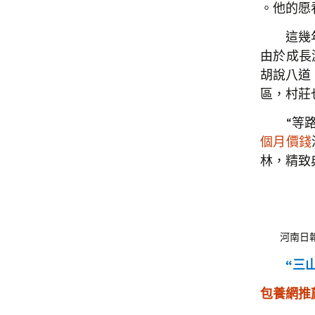
。他的愿
這幾年，
由於成長
胡說八道
區，村莊
“等路拓
個月價錢
林，精致
河南日報一
“三山
包養網推