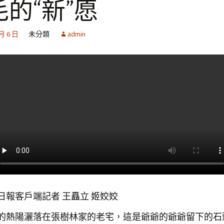
毛的“新”愿
 月 6 日
未分類
admin
客戶端記者 王矗立 姬姣姣
陽灑落在張樹林家的老宅，這是爺爺的爺爺留下的石