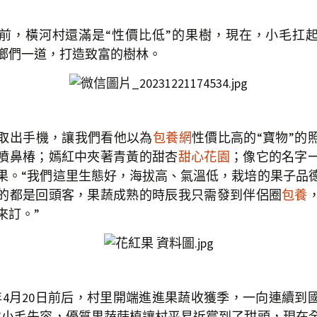
，橫河村還滿是“性價比低”的果樹，現在，小毛扛
鄉們一道，打造致富的樹林。
出手機，讓我們看他以為
包養網
性價比高的“寶物”的
噴鼻椿；嫣紅中夾著青黃的甜杏
甜心花園
；像它的名字
果。“我們這里生態好，海拔高、氣溫低，栽培的果子品
的都是回頭客，果蔬成熟的時辰我只需發到伴侶圈
包養
來訂。”
月20日前后，村里開端進進果蔬收獲季，一向連續到
”小毛先容，優質果蔬蒔植讓村平易近嘗到了甜頭，現在