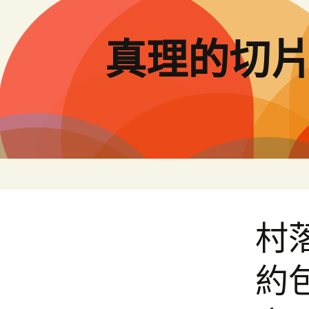
跳
至
主
真理的切
要
內
容
村
約