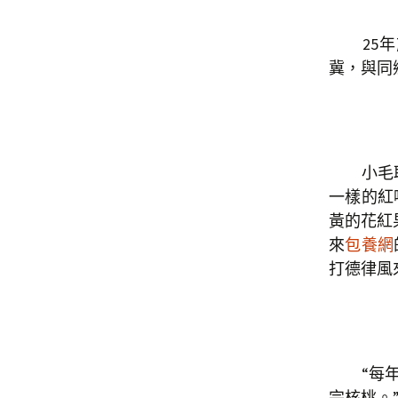
25年前
冀，與同
小毛取
一樣的紅
黃的花紅
來
包養網
打德律風
“每年4
完核桃。