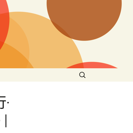
搜
尋
關
鍵
·
字:
|