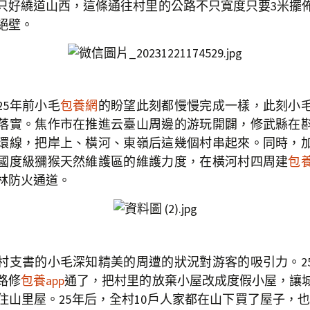
只好繞道山西，這條通往村里的公路不只寬度只要3米擺
絕壁。
5年前小毛
包養網
的盼望此刻都慢慢完成一樣，此刻小
落實。焦作市在推進云臺山周邊的游玩開闢，修武縣在
環線，把岸上、橫河、東嶺后這幾個村串起來。同時，
國度級獼猴天然維護區的維護力度，在橫河村四周建
包
林防火通道。
書的小毛深知精美的周遭的狀況對游客的吸引力。2
路修
包養app
通了，把村里的放棄小屋改成度假小屋，讓
住山里屋。25年后，全村10戶人家都在山下買了屋子，也都