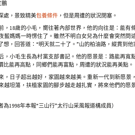
鵬
處，景致精美
包養條件
，但是周遭的狀況閉塞。
，18歲的小毛，嚮往著內部世界，他的向往是：能有
夜藍媽媽一時愣住了。雖然不明白女兒為什麼會突然問
了想，回答道：“明天就二十了。”山的柏油路，縱貫到他
，小毛生長為村黨支部書記。他的愿景是：路能再寬
價比能再高點，同鄉們能再富點，周遭的狀況能再美點。
，日子超出越好，家園越來越美。重新一代到新愿景，
來越坦蕩，扶植家園的腳步越走越扎實，將來他們的愿
1998年本報“三山行”太行山采風報道構成員）