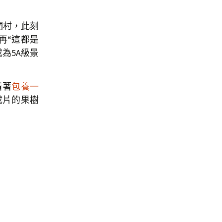
們村，此刻
再“這都是
為5A級景
看著
包養一
成片的果樹