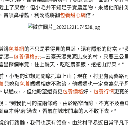
栽上了果樹。但小毛并不知足于賣農產物，來歲他預計
，賣噴鼻椿醬，利潤或將翻
包養甜心網
倍。
賺錢
包養網
的不只是看得見的果蔬，還有隱形的財富。“
高瀑—
包養價格ptt
—云臺天瀑泉源比來的村，只要三公
這里探個畢竟，住上幾天、吃吃農家飯、挖挖山野菜。”
，小毛的幻想是開摩托車上山；現在，村里有兩條路
養
兒媳和
包養
媽媽相處不融洽，他媽媽也一定會為兒子
。以通car ，但他盼望還有更
包養價格
好、
包養行情
更寬
“到我們村的這兩條路，由於路窄而險，不克不及會
倒車才幹‘磨’過去，習氣在城市開車的人不敢下去。”
行路難，我們也深有領會。由於村平易近日常平凡