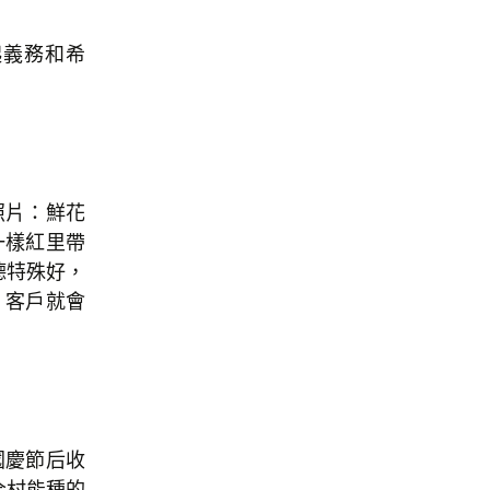
起義務和希
照片：鮮花
一樣紅里帶
德特殊好，
，客戶就會
國慶節后收
全村能種的