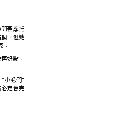
條開著摩托
這個，但她
家。
點再好點，
“小毛們”
景必定會完