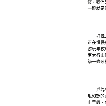
修，我們
一邊就是
好像2
正在慢慢
游玩年夜
南太行山
築一條叢
成為村支
毛幻想的
山里飯、