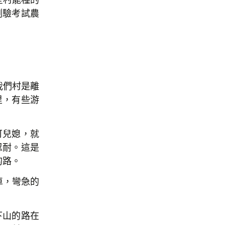
測驗考試農
我們村是離
里，有些游
可兒媳，就
忍耐。這是
的路。
車，彎急的
下山的路在