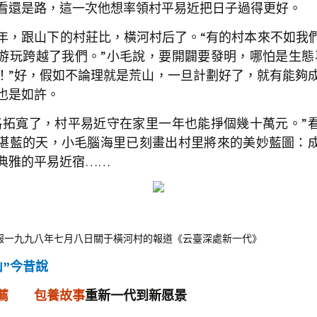
看還是路，這一次他想率領村平易近把日子過得更好。
跟山下的村莊比，橫河村后了。“有的村本來不如我
游玩跨越了我們。”小毛說，要開闢要發明，哪怕是生態
！”好，假如不論理就是荒山，一旦計劃好了，就有能夠成
也是如許。
寬了，村平易近守在家里一年也能掙個幾十萬元。”
湛藍的天，小毛腦海里已刻畫出村里將來的美妙藍圖：
典雅的平易近宿……
九九八年七月八日關于橫河村的報道《云臺深處新一代》
”今昔說
薦
包養故事
重新一代到新愿景