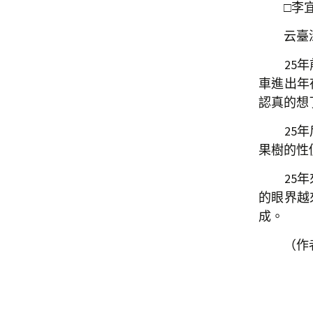
□李宜
云臺深
25年前
車進出年
認真的想
25年后
果樹的性
25年來
的眼界越
成。
（作者為