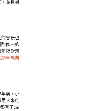
佈，並且另
毛的愿景也
斟酌修一條
加年夜對河
養網車馬費
5年前，小
城里人來吃
有了car