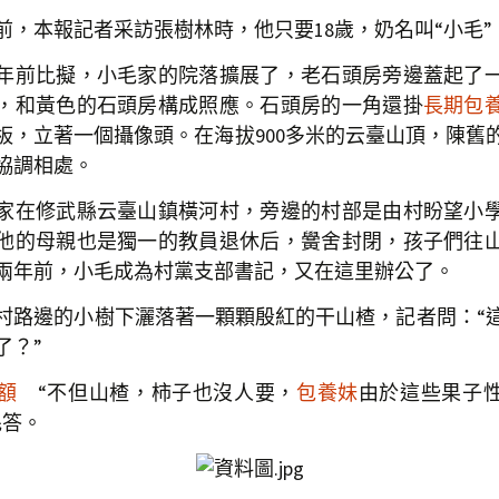
，本報記者采訪張樹林時，他只要18歲，奶名叫“小毛”
前比擬，小毛家的院落擴展了，老石頭房旁邊蓋起了
，和黃色的石頭房構成照應。石頭房的一角還掛
長期包
板，立著一個攝像頭。在海拔900多米的云臺山頂，陳舊
協調相處。
修武縣云臺山鎮橫河村，旁邊的村部是由村盼望小
，他的母親也是獨一的教員退休后，黌舍封閉，孩子們往
兩年前，小毛成為村黨支部書記，又在這里辦公了。
邊的小樹下灑落著一顆顆殷紅的干山楂，記者問：“
了？”
額
“不但山楂，柿子也沒人要，
包養妹
由於這些果子
毛答。