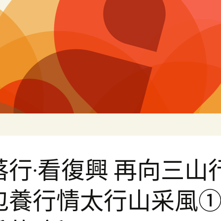
片
落行·看復興 再向三山行
包養行情太行山采風① 