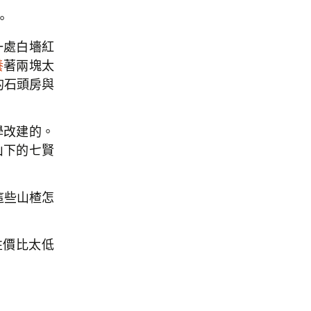
。
一處白墻紅
養
著兩塊太
的石頭房與
學改建的。
山下的七賢
這些山楂怎
性價比太低