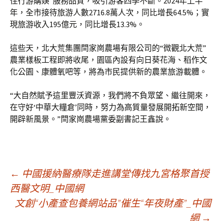
住行游購娛”服務品質，吸引游客四季不斷。2024年上半
年，全市接待旅游人數2716.8萬人次，同比增長64.5%；實
現旅游收入195億元，同比增長13.3%。
這些天，北大荒集團閆家崗農場有限公司的“微觀北大荒”
農業樣板工程即將收尾，園區內設有向日葵花海、稻作文
化公園、康體氧吧等，將為市民提供新的農業旅游載體。
“大自然賦予這里豐沃資源，我們將不負眾望、繼往開來，
在守好‘中華大糧倉’同時，努力為高質量發展開拓新空間，
開辟新風景。”閆家崗農場黨委副書記王鑫說。
文
←
中國援納醫療隊走進講堂傳找九宮格聚首授
西醫文明_中國網
文創“小產查包養網站品”催生“年夜財產”_中國
章
網
→