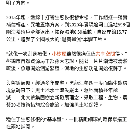
明了方向。
2015年起，盤錦市打響生態恢復發令槍，工作組逐一落實
補償轉產、異地置換方案，到2020年實現遼河口濕地598個
圍海養殖戶全部退出，恢復濕地8.59萬畝、自然岸線15.77
公里，造就了全國最大的“退養還濕”單體工程。
“就像一次刮骨療傷，
小樹屋
雖然很痛但值
共享空間
得。”
盤錦市自然資源局干部孫大志說，隨著一片片潮溝被清淤
疏浚，魚蝦開始洄游繁殖，濕地的生態功能開始復蘇了。
與盤錦類似，經過多年開墾，黑龍江墾區一度面臨生態環
境急轉直下：黑土地水土流失嚴重，濕地面積逐年遞
減……北大荒集團樹立新發展理念，采取工程、生物、農
藝20項技術措施綜合施治，加強黑土地保護。
穩住了生態修復的“基本盤”，一批精雕細琢的環保舉措正
在兩地鋪開。