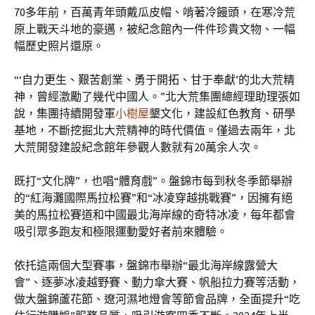
70多年前，百萬青年頭戴瓜皮帽、啃著冷饅頭，在寒冷荒
原上戰天斗地的豪邁，被紀念館內一件件珍貴文物、一幅
幅歷史照片還原。
“‘自力更生、艱苦創業、勇于開拓、甘于奉獻’的北大荒精
神，曾經激勵了幾代中國人。”北大荒集團總經理助理張如
說，集團持續開發軍
小樹屋
墾文化，建設紅色教育、研學
基地，不斷挖掘北大荒精神的時代價值。僅過去兩年，北
大荒開發建設紀念館年參觀人數就有20萬余人次。
既打“文化牌”，也唱“體育戲”。盤錦市每到秋冬季節舉辦
的“紅海灘國際馬拉松賽”和“冰凌穿越挑戰賽”，因擁有絕
美的馬拉松賽道和中國最北海岸線的奇特冰凌，每年都會
吸引眾多跑友和極限運動愛好者前來體驗。
依托這兩個大型賽事，盤錦市舉辦“最北海岸線露營大
會”、逐夢冰凌越野賽、動力傘大賽、帆船拉力賽等活動，
做大盤錦蘆花節、遼河濕地燈會等節會品牌，全面提升“吃