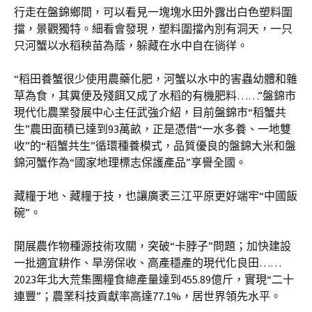
行走在盤錦鄉間，可以看見一塊塊水田外露出白色塑料圍
擋，景觀獨特。細看會發現，塑料圍擋內別有洞天，一只
只河蟹以水稻秧苗為蔭，躲藏在水中自在徜徉。
“稻田養蟹很少使用農藥化肥，河蟹以水中的害蟲幼體和雜
草為食，其糞便及殘餌又成了水稻的有機肥料……”盤錦市
現代化農業發展中心主任武強介紹，目前盤錦市“稻蟹共
生”農田面積已達到93萬畝，正是憑借“一水多養、一地雙
收”的“稻蟹共生”循環種養模式，品質優良的盤錦大米和盤
錦河蟹作為“國家地理標志保護產品”享譽全國。
藏糧于地、藏糧于技，也讓廣袤三江平原更好端牢“中國飯
碗”。
開展農作物種源技術攻關，突破“卡脖子”問題；加快建設
一批適宜耕作、旱澇保收、高產穩產的現代化良田……
2023年北大荒集團糧食總產量達到455.89億斤，實現“二十
連豐”；農業科技貢獻率高達77.1%，居世界領先水平。