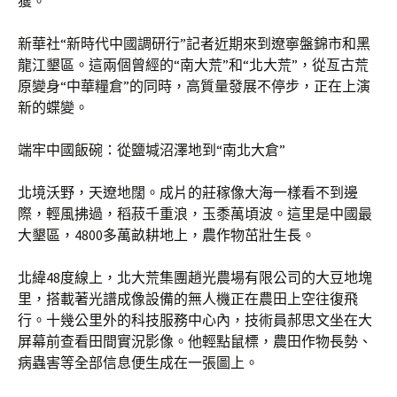
獲。
新華社“新時代中國調研行”記者近期來到遼寧盤錦市和黑
龍江墾區。這兩個曾經的“南大荒”和“北大荒”，從亙古荒
原變身“中華糧倉”的同時，高質量發展不停步，正在上演
新的蝶變。
端牢中國飯碗：從鹽堿沼澤地到“南北大倉”
北境沃野，天遼地闊。成片的莊稼像大海一樣看不到邊
際，輕風拂過，稻菽千重浪，玉黍萬頃波。這里是中國最
大墾區，4800多萬畝耕地上，農作物茁壯生長。
北緯48度線上，北大荒集團趙光農場有限公司的大豆地塊
里，搭載著光譜成像設備的無人機正在農田上空往復飛
行。十幾公里外的科技服務中心內，技術員郝思文坐在大
屏幕前查看田間實況影像。他輕點鼠標，農田作物長勢、
病蟲害等全部信息便生成在一張圖上。