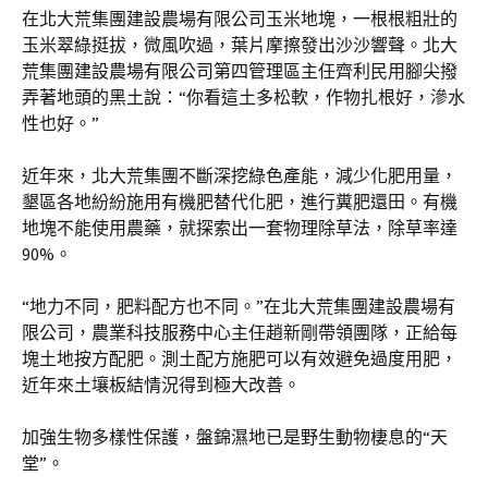
在北大荒集團建設農場有限公司玉米地塊，一根根粗壯的
玉米翠綠挺拔，微風吹過，葉片摩擦發出沙沙響聲。北大
荒集團建設農場有限公司第四管理區主任齊利民用腳尖撥
弄著地頭的黑土說：“你看這土多松軟，作物扎根好，滲水
性也好。”
近年來，北大荒集團不斷深挖綠色產能，減少化肥用量，
墾區各地紛紛施用有機肥替代化肥，進行糞肥還田。有機
地塊不能使用農藥，就探索出一套物理除草法，除草率達
90%。
“地力不同，肥料配方也不同。”在北大荒集團建設農場有
限公司，農業科技服務中心主任趙新剛帶領團隊，正給每
塊土地按方配肥。測土配方施肥可以有效避免過度用肥，
近年來土壤板結情況得到極大改善。
加強生物多樣性保護，盤錦濕地已是野生動物棲息的“天
堂”。