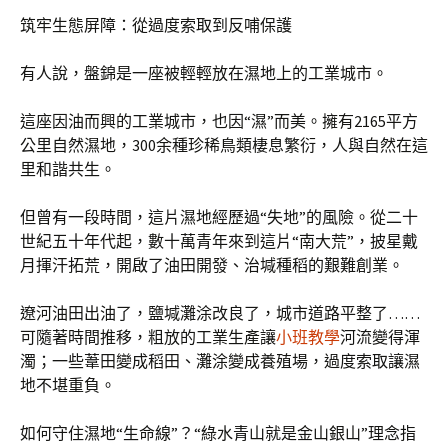
筑牢生態屏障：從過度索取到反哺保護
有人說，盤錦是一座被輕輕放在濕地上的工業城市。
這座因油而興的工業城市，也因“濕”而美。擁有2165平方
公里自然濕地，300余種珍稀鳥類棲息繁衍，人與自然在這
里和諧共生。
但曾有一段時間，這片濕地經歷過“失地”的風險。從二十
世紀五十年代起，數十萬青年來到這片“南大荒”，披星戴
月揮汗拓荒，開啟了油田開發、治堿種稻的艱難創業。
遼河油田出油了，鹽堿灘涂改良了，城市道路平整了……
可隨著時間推移，粗放的工業生產讓
小班教學
河流變得渾
濁；一些葦田變成稻田、灘涂變成養殖場，過度索取讓濕
地不堪重負。
如何守住濕地“生命線”？“綠水青山就是金山銀山”理念指