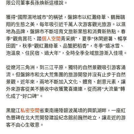
限公司董事長孫煥新這樣說。
獲得“國際濕地城市”的稱號，盤錦市以紅灘綠葦、鶴舞鷗
翔的生態之美，每年吸引近千萬人次游客觀光旅游。以濕
地為品牌，盤錦市不斷培育文旅新業態和消費新熱點。春
季“觀鳥賞花、踏
個人空間
青采摘”，夏季“休閑避暑、暢享
田園”，秋季“觀紅灘綠葦、品蟹肥稻香”，冬季“嬉冰雪、
泡溫泉、住民宿、過大年”，全時全季全域旅游漸入佳境。
從遼河三角洲，到三江平原，獨特的自然景觀吸引游客涌
流。但盤錦市和北大荒集團的旅游開發并沒有止步于自然
景觀。近年來，兩地不斷加入文化、體育、創意元素，讓
外來游客從美不勝收中收獲驚喜連連，從而將“大流量”轉
化成了“好口碑”。
黑龍江
私密空間
省東南邊陲碧波萬頃的興凱湖畔，一座紅
色豐碑在北大荒開發建設紀念館前巍然屹立，讓走近的游
客不由心生敬意。