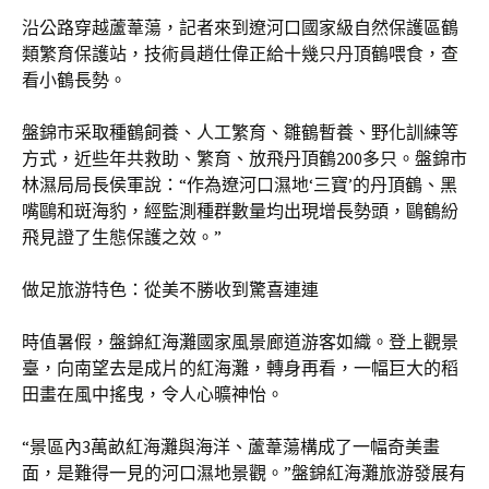
沿公路穿越蘆葦蕩，記者來到遼河口國家級自然保護區鶴
類繁育保護站，技術員趙仕偉正給十幾只丹頂鶴喂食，查
看小鶴長勢。
盤錦市采取種鶴飼養、人工繁育、雛鶴暫養、野化訓練等
方式，近些年共救助、繁育、放飛丹頂鶴200多只。盤錦市
林濕局局長侯軍說：“作為遼河口濕地‘三寶’的丹頂鶴、黑
嘴鷗和斑海豹，經監測種群數量均出現增長勢頭，鷗鶴紛
飛見證了生態保護之效。”
做足旅游特色：從美不勝收到驚喜連連
時值暑假，盤錦紅海灘國家風景廊道游客如織。登上觀景
臺，向南望去是成片的紅海灘，轉身再看，一幅巨大的稻
田畫在風中搖曳，令人心曠神怡。
“景區內3萬畝紅海灘與海洋、蘆葦蕩構成了一幅奇美畫
面，是難得一見的河口濕地景觀。”盤錦紅海灘旅游發展有