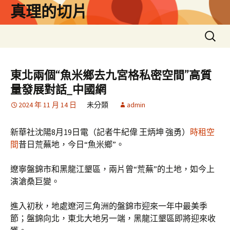
跳
真理的切片
至
主
搜
要
尋
內
關
容
鍵
東北兩個“魚米鄉去九宮格私密空間”高質
字:
量發展對話_中國網
2024 年 11 月 14 日
未分類
admin
新華社沈陽8月19日電（記者牛紀偉 王炳坤 強勇）
時租空
間
昔日荒蕪地，今日“魚米鄉”。
遼寧盤錦市和黑龍江墾區，兩片曾“荒蕪”的土地，如今上
演滄桑巨變。
進入初秋，地處遼河三角洲的盤錦市迎來一年中最美季
節；盤錦向北，東北大地另一端，黑龍江墾區即將迎來收