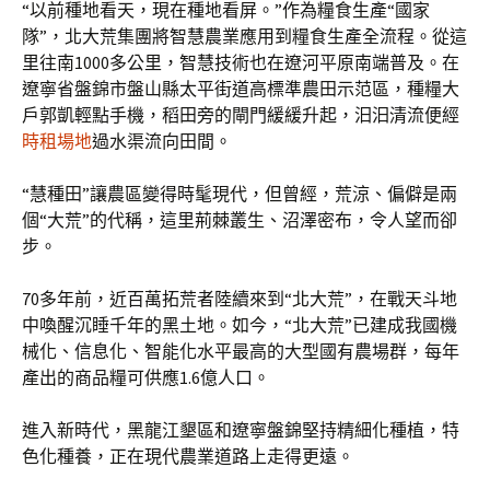
“以前種地看天，現在種地看屏。”作為糧食生產“國家
隊”，北大荒集團將智慧農業應用到糧食生產全流程。從這
里往南1000多公里，智慧技術也在遼河平原南端普及。在
遼寧省盤錦市盤山縣太平街道高標準農田示范區，種糧大
戶郭凱輕點手機，稻田旁的閘門緩緩升起，汩汩清流便經
時租場地
過水渠流向田間。
“慧種田”讓農區變得時髦現代，但曾經，荒涼、偏僻是兩
個“大荒”的代稱，這里荊棘叢生、沼澤密布，令人望而卻
步。
70多年前，近百萬拓荒者陸續來到“北大荒”，在戰天斗地
中喚醒沉睡千年的黑土地。如今，“北大荒”已建成我國機
械化、信息化、智能化水平最高的大型國有農場群，每年
產出的商品糧可供應1.6億人口。
進入新時代，黑龍江墾區和遼寧盤錦堅持精細化種植，特
色化種養，正在現代農業道路上走得更遠。