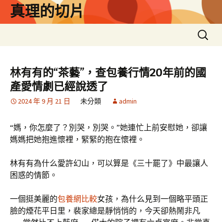
跳
真理的切片
至
主
搜
要
尋
內
關
容
鍵
林有有的“茶藝”，查包養行情20年前的國
字:
產愛情劇已經說透了
2024 年 9 月 21 日
未分類
admin
“媽，你怎麼了？別哭，別哭。”她連忙上前安慰她，卻讓
媽媽把她抱進懷裡，緊緊的抱在懷裡。
林有有為什么愛許幻山，可以算是《三十罷了》中最讓人
困惑的情節。
一個挺美麗的
包養網比較
女孩，為什么見到一個略平頭正
臉的煙花平日里，裴家總是靜悄悄的，今天卻熱鬧非凡