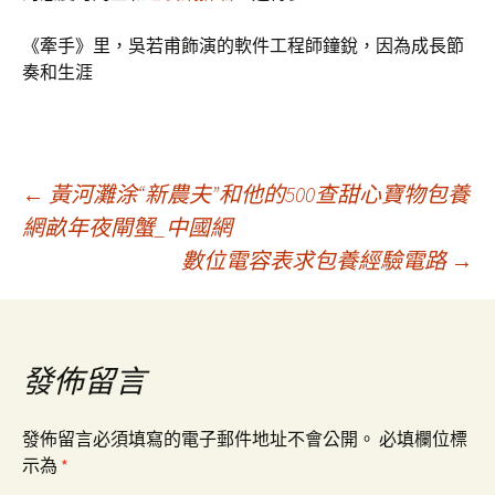
《牽手》里，吳若甫飾演的軟件工程師鐘銳，因為成長節
奏和生涯
文
←
黃河灘涂“新農夫”和他的500查甜心寶物包養
網畝年夜閘蟹_中國網
數位電容表求包養經驗電路
→
章
導
發佈留言
覽
發佈留言必須填寫的電子郵件地址不會公開。
必填欄位標
示為
*