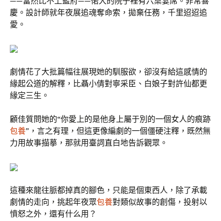
——當然比不上藍府——偌大的院子裡有六桌宴席。非常喜
慶。設計師就年夜展追魂奪命索，拋棄任務，千里迢迢追
愛。
劇情花了大批篇幅往展現她的馴服欲，卻沒有給這感情的
緣起公道的解釋，比聶小倩對寧采臣、白娘子對許仙都更
緣定三生。
顧佳質問她的“你愛上的是他身上屬于別的一個女人的痕跡
包養
”，言之有理，但這更像編劇的一個僵硬注釋，既然無
力用故事描摹，那就用臺詞直白地告訴觀眾。
這種來龍往脈都掉真的腳色，只能是個東西人，除了承載
劇情的走向，挑起年夜眾
包養
對類似故事的創傷，投射以
憤怒之外，還有什么用？