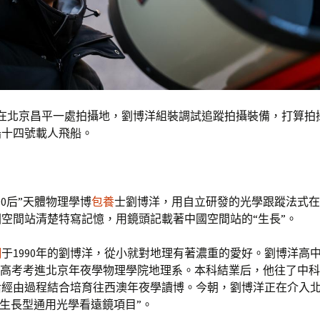
，在北京昌平一處拍攝地，劉博洋組裝調試追蹤拍攝裝備，打算拍
船十四號載人飛船。
“90后”天體物理學博
包養
士劉博洋，用自立研發的光學跟蹤法式在
空間站清楚特寫記憶，用鏡頭記載著中國空間站的“生長”。
網
于1990年的劉博洋，從小就對地理有著濃重的愛好。劉博洋高
，高考考進北京年夜學物理學院地理系。本科結業后，他往了中
后經由過程結合培育往西澳年夜學讀博。今朝，劉博洋正在介入
口徑生長型通用光學看遠鏡項目”。