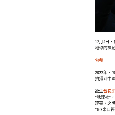
12月4日
地球的神
包養
2022年，
拍攝到中國
誕生
包養
“地理社”
理臺，之
“6-8米