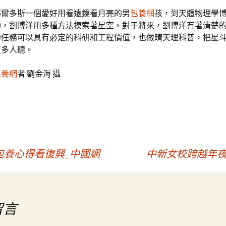
鄂爾多斯一個愛好用看遠鏡看月亮的男
包養網
孩，到天體物理學
師，劉博洋用多種方法摸索著星空。對于將來，劉博洋有著清楚
的任務可以具有必定的科研和工程價值，也做晴天理科普，把星
更多人聽。
包養網
者 劉金海 攝
包養心得看復興_中國網
中新女校跨越年夜
留言