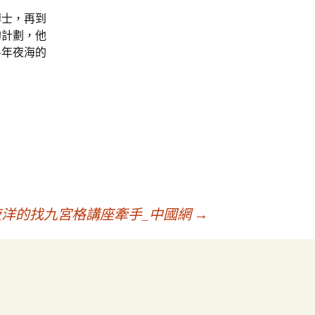
博士，再到
的計劃，他
斗年夜海的
洋的找九宮格講座牽手_中國網
→