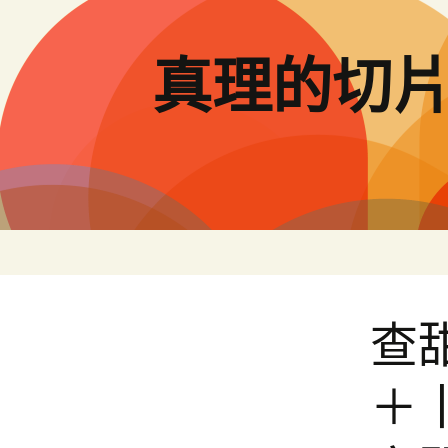
跳
至
主
真理的切
要
內
容
查
＋