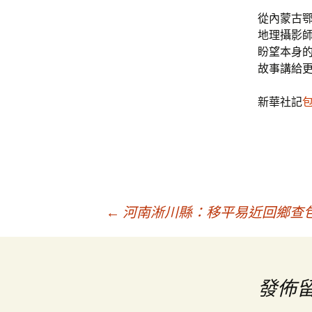
從內蒙古
地理攝影
盼望本身
故事講給
新華社記
文
←
河南淅川縣：移平易近回鄉查
章
發佈
導