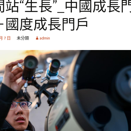
間站“生長”_中國成長
－國度成長門戶
 月 7 日
未分類
admin