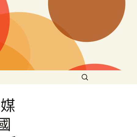
搜
尋
關
鍵
全媒
字:
國