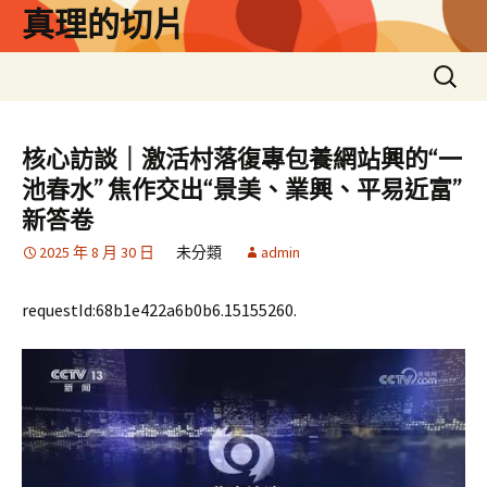
跳
真理的切片
至
主
搜
要
尋
內
關
容
鍵
核心訪談｜激活村落復專包養網站興的“一
字:
池春水” 焦作交出“景美、業興、平易近富”
新答卷
2025 年 8 月 30 日
未分類
admin
requestId:68b1e422a6b0b6.15155260.