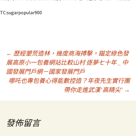
TC:sugarpopular900
文
←
歷經墾荒造林，幾度商海搏擊，錨定綠色發
展高原小一包養網站比較山村 逐夢七十年 _ 中
國發展門戶網－國家發展門戶
章
哪吒也專包養心得能數控造？年夜先生實行團
帶你走進武漢“高精尖”
→
導
覽
發佈留言