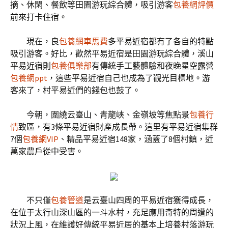
摘、休閑、餐飲等田園游玩綜合體，吸引游客
包養網評價
前來打卡住宿。
現在，良
包養網車馬費
多平易近宿都有了各自的特點
吸引游客。好比，歡然平易近宿是田園游玩綜合體，溪山
平易近宿則
包養俱樂部
有傳統手工藝體驗和夜晚星空露營
包養網ppt
，這些平易近宿自己也成為了觀光目標地。游
客來了，村平易近們的錢包也鼓了。
今朝，圍繞云臺山、青龍峽、金嶺坡等焦點景
包養行
情
致區，有3條平易近宿財產成長帶。這里有平易近宿集群
7個
包養網VIP
、精品平易近宿148家，涵蓋了8個村鎮，近
萬家農戶從中受害。
不只僅
包養管道
是云臺山四周的平易近宿獲得成長，
在位于太行山深山區的一斗水村，充足應用奇特的周遭的
狀況上風，在維護好傳統平易近居的基本上培養村落游玩