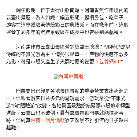
端午假期，位于太行山脈南端、河南省焦作市境內的
云臺山景區，游人如織。編五彩繩、縫噴鼻包、吃粽子，
游客在這里體驗著傳統節日的典禮感。而在幾年前，這個
運營了30多年的老牌景致區在成長中也曾碰到過瓶頸。
河南焦作市云臺山景區營銷總監王聰聰：“那時仍是以
傳統的不雅光游為主，情勢很是單一，產物的供應不敷多
元化，可是市場又產生了天翻地覆的變更。
包養網VIP
”
台灣包養網
門票支出已經是各地景區景點的重要營業支出起源之
一，但跟著游客日益多元的游玩需求，游玩業從“不雅光
游”向“體驗游”改變，各地景區景點紛紜緊隨市場追求轉型
進級。云臺山也不破例，曩昔靠賣景點門票就能撐起事
跡，但純真
包養一個月價錢
靠天然景不雅引流的日子越來
越難。