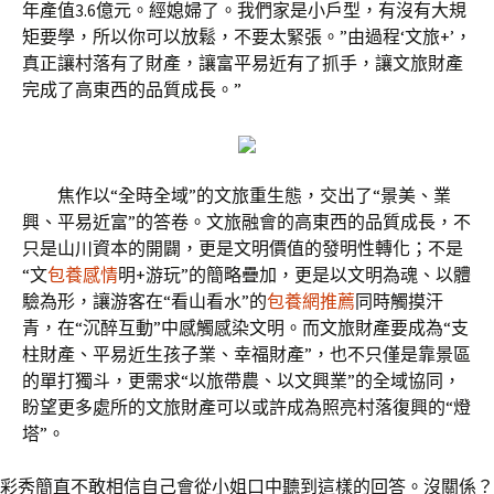
年產值3.6億元。經媳婦了。我們家是小戶型，有沒有大規
矩要學，所以你可以放鬆，不要太緊張。”由過程‘文旅+’，
真正讓村落有了財產，讓富平易近有了抓手，讓文旅財產
完成了高東西的品質成長。”
焦作以“全時全域”的文旅重生態，交出了“景美、業
興、平易近富”的答卷。文旅融會的高東西的品質成長，不
只是山川資本的開闢，更是文明價值的發明性轉化；不是
“文
包養感情
明+游玩”的簡略疊加，更是以文明為魂、以體
驗為形，讓游客在“看山看水”的
包養網推薦
同時觸摸汗
青，在“沉醉互動”中感觸感染文明。而文旅財產要成為“支
柱財產、平易近生孩子業、幸福財產”，也不只僅是靠景區
的單打獨斗，更需求“以旅帶農、以文興業”的全域協同，
盼望更多處所的文旅財產可以或許成為照亮村落復興的“燈
塔”。
彩秀簡直不敢相信自己會從小姐口中聽到這樣的回答。沒關係？