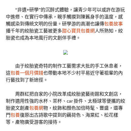
“非遺+研學”的沉醉式體驗，讓青少年可以或許在游玩
中進修、在實行中傳承，親手觸摸到陳舊身手的溫度，感
觸感染到傳統文明的份量。研學游的高潮也讓傳
包養故事
播千年的絞胎瓷工藝被更多
甜心寶貝包養網
人所熟知，絞
胎瓷也成為本地風行的文創伴手禮。
由于絞胎瓷奇特的制作工藝需求大批的手工休息者，
這
包養一個月價錢
也帶動本地不少村平易近守著祖輩的內
行藝找到了新途徑。
周群紅把自家的小院改革成絞胎瓷藝術館和文創店，
制作適用性強的水杯、茶杯、car 掛件、太極球等便攜的絞
胎瓷文創產
包養網
物，紋飾和顏色加倍時髦、豐盛，還專
門
包養
復原出古詩歌中提到的藕荷色、海棠紅、松花樣
等，產物廣受游客的接待。