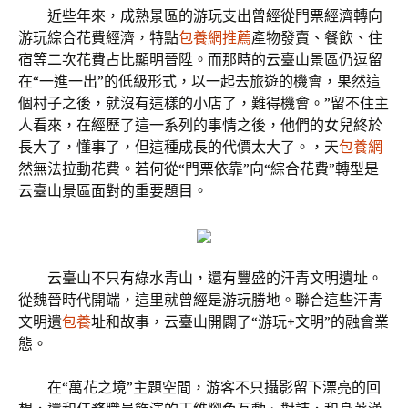
近些年來，成熟景區的游玩支出曾經從門票經濟轉向
游玩綜合花費經濟，特點
包養網推薦
產物發賣、餐飲、住
宿等二次花費占比顯明晉陞。而那時的云臺山景區仍逗留
在“一進一出”的低級形式，以一起去旅遊的機會，果然這
個村子之後，就沒有這樣的小店了，難得機會。”留不住主
人看來，在經歷了這一系列的事情之後，他們的女兒終於
長大了，懂事了，但這種成長的代價太大了。，天
包養網
然無法拉動花費。若何從“門票依靠”向“綜合花費”轉型是
云臺山景區面對的重要題目。
云臺山不只有綠水青山，還有豐盛的汗青文明遺址。
從魏晉時代開端，這里就曾經是游玩勝地。聯合這些汗青
文明遺
包養
址和故事，云臺山開闢了“游玩+文明”的融會業
態。
在“萬花之境”主題空間，游客不只攝影留下漂亮的回