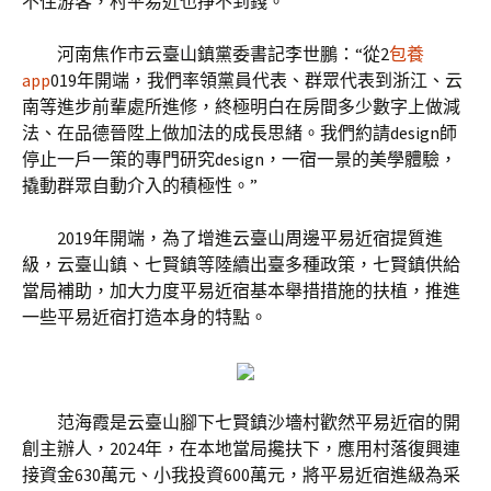
不住游客，村平易近也掙不到錢。
河南焦作市云臺山鎮黨委書記李世鵬：“從2
包養
app
019年開端，我們率領黨員代表、群眾代表到浙江、云
南等進步前輩處所進修，終極明白在房間多少數字上做減
法、在品德晉陞上做加法的成長思緒。我們約請design師
停止一戶一策的專門研究design，一宿一景的美學體驗，
撬動群眾自動介入的積極性。”
2019年開端，為了增進云臺山周邊平易近宿提質進
級，云臺山鎮、七賢鎮等陸續出臺多種政策，七賢鎮供給
當局補助，加大力度平易近宿基本舉措措施的扶植，推進
一些平易近宿打造本身的特點。
范海霞是云臺山腳下七賢鎮沙墻村歡然平易近宿的開
創主辦人，2024年，在本地當局攙扶下，應用村落復興連
接資金630萬元、小我投資600萬元，將平易近宿進級為采