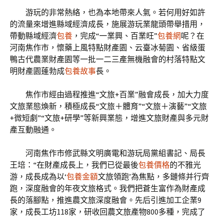
游玩的非常熱絡，也為本地帶來人氣。若何用好如許
的流量來增進縣域經濟成長，施展游玩業龍頭帶舉措用，
帶動縣域經濟
包養
，完成“一業興、百業旺”
包養網
呢？在
河南焦作市，懷藥上風特點財產園、云臺冰菊園、省級蛋
鴨古代農業財產園等一批一二三產無機融會的村落特點文
明財產園蓬勃成
包養故事
長。
焦作市經由過程推進“文旅+百業”融會成長，加大力度
文旅業態煥新，積極成長“文旅＋體育”“文旅＋演藝”“文旅
+微短劇”“文旅+研學”等新興業態，增進文旅財產與多元財
產互動融通。
河南焦作市修武縣文明廣電和游玩局黨組書記、局長
王培：“在財產成長上，我們已從最後
包養價格
的不雅光
游，成長成為以‘
包養金額
文旅領跑’為焦點，多鏈條并行齊
跑，深度融會的年夜文旅格式。我們把蒼生富作為財產成
長的落腳點，推進農文旅深度融會。先后引進加工企業9
家，成長工坊118家，研收回農文旅產物800多種，完成了