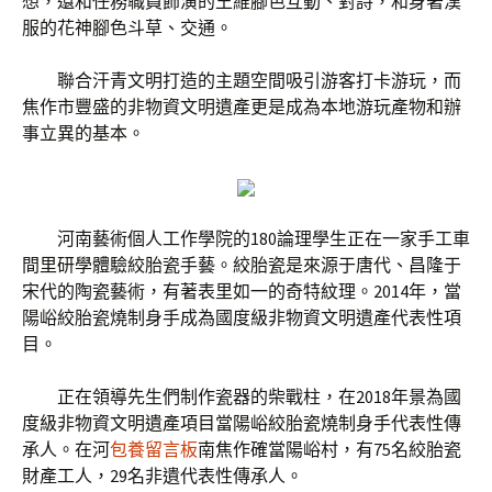
想，還和任務職員飾演的王維腳色互動、對詩，和身著漢
服的花神腳色斗草、交通。
聯合汗青文明打造的主題空間吸引游客打卡游玩，而
焦作市豐盛的非物資文明遺產更是成為本地游玩產物和辦
事立異的基本。
河南藝術個人工作學院的180論理學生正在一家手工車
間里研學體驗絞胎瓷手藝。絞胎瓷是來源于唐代、昌隆于
宋代的陶瓷藝術，有著表里如一的奇特紋理。2014年，當
陽峪絞胎瓷燒制身手成為國度級非物資文明遺產代表性項
目。
正在領導先生們制作瓷器的柴戰柱，在2018年景為國
度級非物資文明遺產項目當陽峪絞胎瓷燒制身手代表性傳
承人。在河
包養留言板
南焦作確當陽峪村，有75名絞胎瓷
財產工人，29名非遺代表性傳承人。