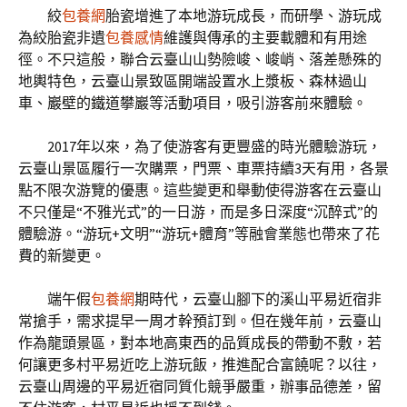
絞
包養網
胎瓷增進了本地游玩成長，而研學、游玩成
為絞胎瓷非遺
包養感情
維護與傳承的主要載體和有用途
徑。不只這般，聯合云臺山山勢險峻、峻峭、落差懸殊的
地輿特色，云臺山景致區開端設置水上漿板、森林過山
車、巖壁的鐵道攀巖等活動項目，吸引游客前來體驗。
2017年以來，為了使游客有更豐盛的時光體驗游玩，
云臺山景區履行一次購票，門票、車票持續3天有用，各景
點不限次游覽的優惠。這些變更和舉動使得游客在云臺山
不只僅是“不雅光式”的一日游，而是多日深度“沉醉式”的
體驗游。“游玩+文明”“游玩+體育”等融會業態也帶來了花
費的新變更。
端午假
包養網
期時代，云臺山腳下的溪山平易近宿非
常搶手，需求提早一周才幹預訂到。但在幾年前，云臺山
作為龍頭景區，對本地高東西的品質成長的帶動不敷，若
何讓更多村平易近吃上游玩飯，推進配合富饒呢？以往，
云臺山周邊的平易近宿同質化競爭嚴重，辦事品德差，留