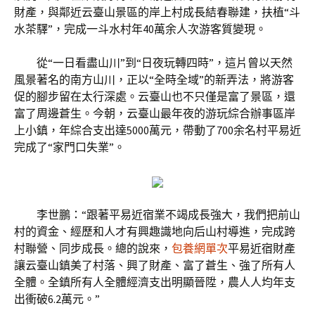
財產，與鄰近云臺山景區的岸上村成長結春聯建，扶植“斗
水茶驛”，完成一斗水村年40萬余人次游客質變現。
從“一日看盡山川”到“日夜玩轉四時”，這片曾以天然
風景著名的南方山川，正以“全時全域”的新弄法，將游客
促的腳步留在太行深處。云臺山也不只僅是富了景區，還
富了周邊蒼生。今朝，云臺山最年夜的游玩綜合辦事區岸
上小鎮，年綜合支出達5000萬元，帶動了700余名村平易近
完成了“家門口失業”。
李世鵬：“跟著平易近宿業不竭成長強大，我們把前山
村的資金、經歷和人才有興趣識地向后山村導進，完成跨
村聯營、同步成長。總的說來，
包養網單次
平易近宿財產
讓云臺山鎮美了村落、興了財產、富了蒼生、強了所有人
全體。全鎮所有人全體經濟支出明顯晉陞，農人人均年支
出衝破6.2萬元。”