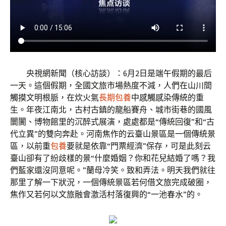
央視網新聞（核心訪談）：6月2日是端午假期的最后
一天。這個假期，全國文旅市場熱度不減，人們在山川間
觸摸文明根脈，在炊火氣
長期包養
中感觸感染傳統的重
生。年夜江南北，古村古鎮的龍船賽舟、城市街巷的國風
闤闠、博物館里的沉醉式展演，處處都是“傳統回復”和“古
代立異”的雙向奔赴。河南焦作的云臺山景區是一個傳統景
區，以前重
包養
要就是依靠“門票經濟”保存，可是此刻云
臺山卻有了紛歧樣的景“什麼婚姻？你和花兒結婚了嗎？我
們藍家還沒同意呢。”蘭母冷笑。致和弄法。明天我們就往
那里了解一下狀況，一個傳統景區若何借文旅完成破圈，
焦作又若何以文旅融會激活村落復興的“一池春水”的。