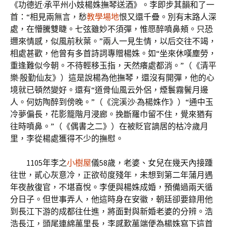
《功德近·承平州小妓楊姝撫琴送酒》。李即步其韻和了一
首：“相見兩無言，愁
教學場地
恨又還千疊。別有末路人深
處，在懵騰雙睫。七弦雖妙不須彈，惟愿醉噴鼻頰。只恐
邇來情感，似風前秋葉。”兩人一見生情，以后交往不竭，
相處甚歡，他曾有多首詩詞專贈楊姝。如“坐來休嘆塵勞，
重逢難似今朝。不待輕移玉指，天然癢處都消。”（《清平
樂·殷勤仙友》）這是說楊為他撫琴，還沒有開彈，他的心
境就已頓然變好。還有“道骨仙風云外侶，煙鬟霧鬢月邊
人。何妨陶醉到傍晚。”（《浣溪沙·為楊姝作》）“通中玉
冷夢偏長，花影籠階月浸廊。挽斷羅巾留不住，覺來猶有
往時噴鼻。”（《偶書之二》）在被貶官謫居的枯冷歲月
里，李從楊處獲得不少的撫慰。
1105年李之
小樹屋
儀58歲，老婆、女兒在幾天內接踵
往世，貳心灰意冷，正欲茍度殘年，未想到第二年蒲月遇
年夜赦復官，不堪喜悅。李便與楊姝成婚，預備過兩天循
分日子。但世事弄人，他這時身在安徽，朝廷卻要錄用他
到長江下游的成都往仕進，將面對與新婚老婆的分辨。浩
浩長江，頭尾連綿萬里長，李感歎萬端便為楊姝寫下這首