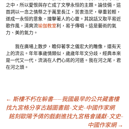
之中，所以愛恨與存亡成了文學永恒的主題。論伎倆，這
首詞以一念之情祭之于萬里長江，苦衷浩茫，舉重若輕，
遂成一永恒的意象，撞擊著人的心靈。其說話又取平易近
歌作風，清爽流
瑜伽教室
利，易于傳唱。這是藝術的氣
力、美的氣力。
我在廣場上散步，瞻仰著李之儀宏大的雕像，還有天
上的流云。年年事歲情類似，歲歲年年文分歧，經典本來
是一代又一代，流淌在人們心底的河道。我在河之尾，君
在河之頭。
文
←
斯樓不朽在躲書——我國最早的公共藏書樓
找九宮格分享古越圖書館–文史–中國作家網
銘刻歐陽予倩的戲劇進找九宮格會議獻–文史–
章
中國作家網
→