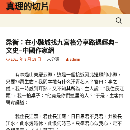
跳
真理的切片
至
主
搜
要
尋
內
關
容
鍵
梁衡：在小縣城找九宮格分享路遇經典–
字:
文史–中國作家網
2025 年 3 月 18 日
未分類
admin
有事過山東慶云縣，這是一個接近河北邊疆的小縣，
只要34萬生齒。我問本地有什么汗青名人？答曰：李之
儀。我一時感到耳熟，又不知其所為。主人說：“我住長江
頭”，我一拍桌子：“他竟是你們這里的人？”于是，主客齊
聲背誦道：
我住長江頭，君住長江尾。日日思君不見君，共飲長
江水。此水幾時休，此恨何時已。只愿君心似我心，定不