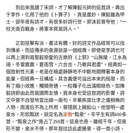
到后來我讀了宋詞，才了解陳毅元帥的這首詩，典出
于李作，化用了他的《卜算子》，真是盡妙。陳毅雖為甲
士，卻年夜有詩才，有很多好詩行世。郭沫若曾夸他：“一
柱天南百戰身，將軍本質是詩人。”
正如技擊有派、書法有體，好的詩文作品經常可以找
到傳承，而這傳承的泉源就是一個經典。即使是李詞也可
以再上溯到寫堅毅戀愛的古樂府《上邪》“山無陵，江水為
竭，冬雷震震，夏雨雪。六合合，乃敢與君盡”。經典如一
個放射性元素，老是在暗處靜靜地不中斷地開釋著本身的
能量。但經典一旦構成，其含義便可溢出本來的局限，而
有了縮小效應，觸類旁通，一粒種子化出滿眼綠色。如陳
毅詩即由此而寫國際友情。我本身也受這首詞的影響，詩
文中曾不自發地冒出過一兩句。辛棄疾是比李之儀稍晚的
人物，南渡后不為上所用，曾隱居上饒鉛山。他發明一處
泉水，形如瓢狀，就定名為
家教
“瓢泉”。辛平生有詞600多
首，“瓢泉之作”竟占了250首。這泉也奇，雖經千年，但泉
形不變，泉水不停。那年我往訪此處勝景，得一首小詩，