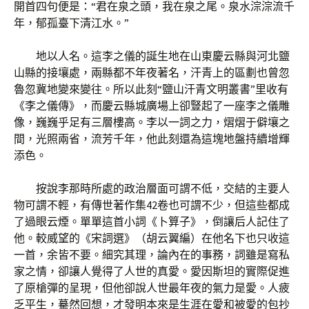
開首四句便是：“君在泉之頭，我在泉之尾。泉水淙淙流千
年，郁孤臺下清江水。”
地以人名。這李之儀的誕生地在山東慶云縣與河北鹽
山縣的接壤處，兩縣都不年夜著名，汗青上的區劃也曾忽
魯忽冀地變來變往。所以此刻“鹽山汗青文明叢書”里收有
《李之儀傳》，而慶云縣城廣場上卻豎起了一座李之儀雕
像，巍巍乎足有三層樓高。李以一詞之力，熠熠于僻壤之
間，光照兩省，流芳千年，他此刻還為這塊地盤持續增輝
添色。
按說李那時所處的政治層面可謂不低，交結的主要人
物可謂不輕，有傳世著作集42卷也可謂不少，但這些都成
了過眼云煙。單單這首小詞《卜算子》，倒讓后人記住了
他。較威望的《宋詞選》（胡云翼編）在他名下也只收這
一首，余皆不要。細究其理，論內在的事務，詞雖是寫私
家之情，卻讓人覺得了人世的真愛。愛因斯坦的實際促進
了原槍彈的呈現，但他卻說人世最年夜的氣力是愛。人疲
乏平生，驀然回想，才發明本來是生涯在愛和被愛的包抄