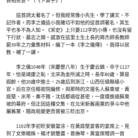
負相思意。（《卜算子》）
這首詞太著名了。但我經常像小先生，學了課文，不
記作者。而李之儀這小我確切不如他的這首詞著名，其生
平也多不為人知。《宋史》上只要112字的小傳，也沒有留
下行狀、墓志之類。感激在這里土生土長的周杰師長教師
窮30年之力彙集材料，編了一本《李之儀傳》，我得以就
教，補了一課。
李之儀1048年（宋慶歷八年）生于慶云鎮，卒于1127
年，恰是靖康之恥，北宋為金所滅之時，長年80歲，算是
遐齡。他20歲中進士，25歲后到浙江、山西任過縣級小
官。后在京任樞密院編修，與那時的文壇名人蘇東坡、黃
庭堅、米芾、秦不雅、沈括都過從甚密，一度還進過蘇東
坡的幕府。但正因這種交集，在北宋新舊兩黨的爭斗中他
屬舊黨，隨政局變更而曾被三貶出京。
1102年李初貶安徽當涂，在黃庭堅宴客的宴席上，見
到了女樂楊姝。楊才貌雙盡，善撫琴。黃當席贈詞一首