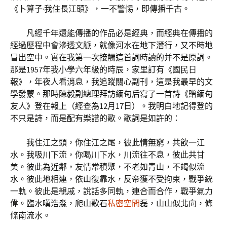
《卜算子·我住長江頭》，一不警惕，即傳播千古。
凡經千年還能傳播的作品必是經典，而經典在傳播的
經過歷程中會滲透文脈，就像河水在地下潛行，又不時地
冒出空中。實在我第一次接觸這首詞時讀的并不是原詞。
那是1957年我小學六年級的時辰，家里訂有《國民日
報》，年夜人看消息，我追蹤關心副刊，這是我最早的文
學發蒙。那時陳毅副總理拜訪緬甸后寫了一首詩《贈緬甸
友人》登在報上（經查為12月17日）。我明白地記得登的
不只是詩，而是配有樂譜的歌。歌詞是如許的：
我住江之頭，你住江之尾，彼此情無窮，共飲一江
水。我吸川下流，你喝川下水，川流往不息，彼此共甘
美。彼此為近鄰，友情常積聚，不老如青山，不竭似流
水。彼此地相連，依山復靠水，反帝獲不受拘束，戰爭統
一軌。彼此是親戚，說話多同軌，連合而合作，戰爭氣力
偉。臨水嘆浩淼，爬山歌石
私密空間
磊，山山似北向，條
條南流水。