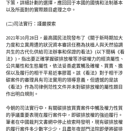
下策，詳細計劃的選擇，應回回于本國的國情和法制基本
以及所面對的實際題目處理之中。
(二)司法實行：謹嚴摸索
2021年10月28日，最高國民法院發布了《關于新時期加大
力度和立異周遭的狀況資本審訊任務為扶植人與天然協調
共生的古代化供給司法辦事和保證的看法》(以下簡稱《看
法》)，指出要正確掌握碳排放權等涉碳權力的經濟屬性、
公共屬性和生態屬性，依法妥善處置觸及確權、買賣、擔
保以及履行的相干平易近事膠葛。該《看法》對于相干涉
碳案件的審理具有司法實用的領導意義，但遺憾的是該
《看法》作為司律例范性文件并未對碳排放權的屬性題目
作出明白規則。
今朝的司法實行中，有關碳排放買賣案件中觸及權力性質
的爭議重要表現在履行案件中，即碳排放權的強迫履行。
筆者在中國裁判文書網中停止檢索時發明，現有碳排放權
的履行案件多少數字少少，且盡年夜部門法院即便將碳排