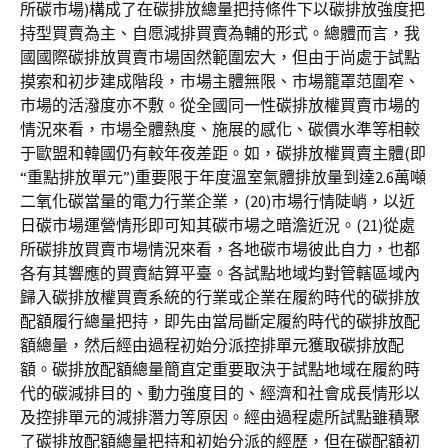
所碳市場)構成了在碳排放總量把持條件下以碳排放強度把
持型買賣為主、自愿減排買賣為輔的形式。總體而言，我
國國際碳排放買賣市場固然範圍宏大，但由于尚處于試點
摸索和初步建成階段，市場主體無限、市場籠罩范圍窄、
市場的活潑度亦不敷。從全國同一性碳排放權買賣市場的
情況來看，市場全體熱度、施展的感化、碳價水準等相較
于歐盟和韓國仍有較年夜差距。如，碳排放權買賣主體(即
“重點排放單元”)重要限于年度溫室氣體排放量到達2.6萬噸
二氧化碳當量的電力行業企業，(20)市場行情陡峭，以近
日碳市場運營情形即可知其碳市場之暗澹近況。(21)從處
所碳排放買賣市場情況來看，各地碳市場彼此自力，也都
各有其響應的買賣結算平臺。各試點地域均對管轄區域內
歸入碳排放權買賣系統的行業或企業在履約時代的碳排放
配額履行總量把持，即先由當局斷定履約時代的碳排放配
額總量，然后經由過程初始分派控排單元獲取碳排放配
額。碳排放配額總量簡直定重要取決于試點地域在履約時
代的碳減排目的、動力強度目的、經濟和社會成長情形以
及控排單元的減排潛力等原因。經由過程處所試點雖積聚
了碳排放配額總量把持和初始分派的經歷，但在碳配額初