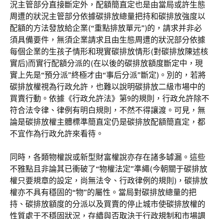
況主管部分直接斷定外，配額簡直定也是由當局或許生態
周遭的狀況主管部分依據碳排放總量把持和碳排放強度以
配額的方法發放給企業(“重點排放單元”)的，請求并非必
須具備要件，無須企業請求且由生態周遭的狀況部分依據
每個企業的生孩子情形和現實碳排放情形(對碳排放陳述核
實后)而實行配額分派的(在以後的碳排放額度斷定中，現
實上先是“預分派”終極才由“事后分派”斷定)。別的，若將
碳排放權視為行政允許，也難以說明碳排放二級市場中的
買賣行動。依據《行政允許法》第9的規則，行政允許除不
符合法令律、律例有明白規則，不然不得讓渡。可見，無
論是碳排放權主體標準簡直定仍是碳排放配額簡直定，都
不宜作為行政允許來看待。
同時，各類物權說或新型財富權說亦存在諸多罅漏。這些
不雅點且非論其已衝破了“物權法定”準繩(今朝關于碳排放
權只要規章的設定，尚無法令、行政律例的規則)，碳排放
權亦不具有穩固的“物”的屬性。當局對碳排放總量的把
持、碳排放額度的分派以及買賣的停止城市使碳排放權的
性質處于不穩固狀況，存續與否取決于行政規制和市場調