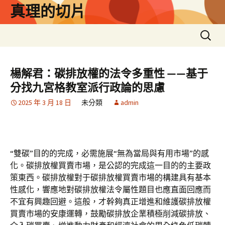
跳
真理的切片
至
主
搜
要
尋
內
關
容
鍵
楊解君：碳排放權的法令多重性 ——基于
字:
分找九宮格教室派行政論的思慮
2025 年 3 月 18 日
未分類
admin
“雙碳”目的的完成，必需施展“無為當局與有用市場”的感
化。碳排放權買賣市場，是公認的完成這一目的的主要政
策東西。碳排放權對于碳排放權買賣市場的構建具有基本
性感化，響應地對碳排放權法令屬性題目也應直面回應而
不宜有興趣回避。這般，才幹夠真正增進和維護碳排放權
買賣市場的安康運轉，鼓勵碳排放企業積極削減碳排放、