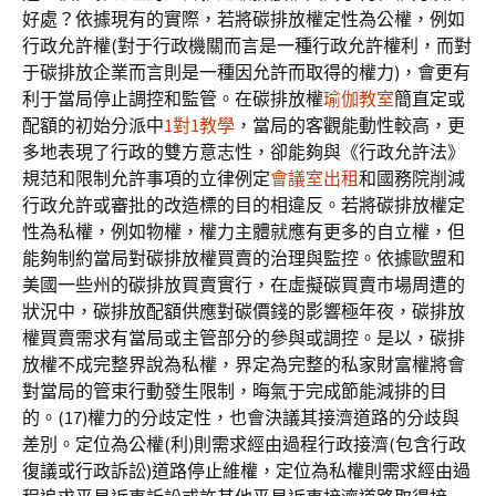
好處？依據現有的實際，若將碳排放權定性為公權，例如
行政允許權(對于行政機關而言是一種行政允許權利，而對
于碳排放企業而言則是一種因允許而取得的權力)，會更有
利于當局停止調控和監管。在碳排放權
瑜伽教室
簡直定或
配額的初始分派中
1對1教學
，當局的客觀能動性較高，更
多地表現了行政的雙方意志性，卻能夠與《行政允許法》
規范和限制允許事項的立律例定
會議室出租
和國務院削減
行政允許或審批的改造標的目的相違反。若將碳排放權定
性為私權，例如物權，權力主體就應有更多的自立權，但
能夠制約當局對碳排放權買賣的治理與監控。依據歐盟和
美國一些州的碳排放買賣實行，在虛擬碳買賣市場周遭的
狀況中，碳排放配額供應對碳價錢的影響極年夜，碳排放
權買賣需求有當局或主管部分的參與或調控。是以，碳排
放權不成完整界說為私權，界定為完整的私家財富權將會
對當局的管束行動發生限制，晦氣于完成節能減排的目
的。(17)權力的分歧定性，也會決議其接濟道路的分歧與
差別。定位為公權(利)則需求經由過程行政接濟(包含行政
復議或行政訴訟)道路停止維權，定位為私權則需求經由過