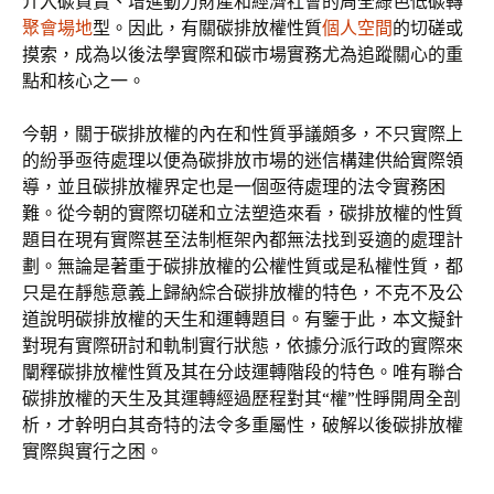
介入碳買賣、增進動力財產和經濟社會的周全綠色低碳轉
聚會場地
型。因此，有關碳排放權性質
個人空間
的切磋或
摸索，成為以後法學實際和碳市場實務尤為追蹤關心的重
點和核心之一。
今朝，關于碳排放權的內在和性質爭議頗多，不只實際上
的紛爭亟待處理以便為碳排放市場的迷信構建供給實際領
導，並且碳排放權界定也是一個亟待處理的法令實務困
難。從今朝的實際切磋和立法塑造來看，碳排放權的性質
題目在現有實際甚至法制框架內都無法找到妥適的處理計
劃。無論是著重于碳排放權的公權性質或是私權性質，都
只是在靜態意義上歸納綜合碳排放權的特色，不克不及公
道說明碳排放權的天生和運轉題目。有鑒于此，本文擬針
對現有實際研討和軌制實行狀態，依據分派行政的實際來
闡釋碳排放權性質及其在分歧運轉階段的特色。唯有聯合
碳排放權的天生及其運轉經過歷程對其“權”性睜開周全剖
析，才幹明白其奇特的法令多重屬性，破解以後碳排放權
實際與實行之困。