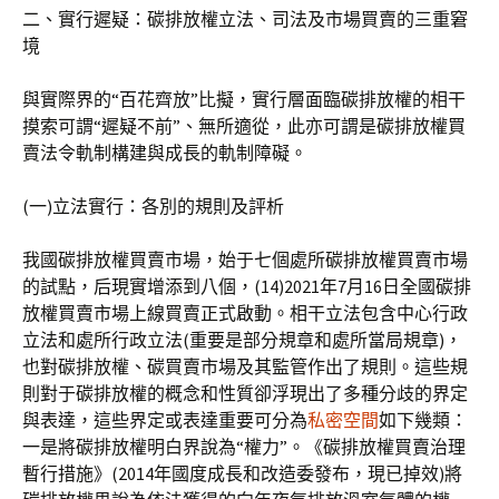
二、實行遲疑：碳排放權立法、司法及市場買賣的三重窘
境
與實際界的“百花齊放”比擬，實行層面臨碳排放權的相干
摸索可謂“遲疑不前”、無所適從，此亦可謂是碳排放權買
賣法令軌制構建與成長的軌制障礙。
(一)立法實行：各別的規則及評析
我國碳排放權買賣市場，始于七個處所碳排放權買賣市場
的試點，后現實增添到八個，(14)2021年7月16日全國碳排
放權買賣市場上線買賣正式啟動。相干立法包含中心行政
立法和處所行政立法(重要是部分規章和處所當局規章)，
也對碳排放權、碳買賣市場及其監管作出了規則。這些規
則對于碳排放權的概念和性質卻浮現出了多種分歧的界定
與表達，這些界定或表達重要可分為
私密空間
如下幾類：
一是將碳排放權明白界說為“權力”。《碳排放權買賣治理
暫行措施》(2014年國度成長和改造委發布，現已掉效)將