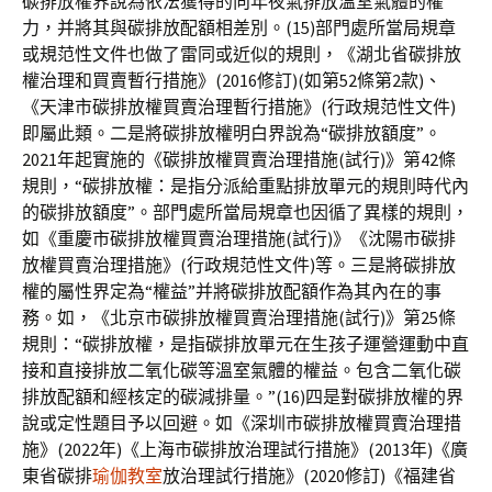
碳排放權界說為依法獲得的向年夜氣排放溫室氣體的權
力，并將其與碳排放配額相差別。(15)部門處所當局規章
或規范性文件也做了雷同或近似的規則，《湖北省碳排放
權治理和買賣暫行措施》(2016修訂)(如第52條第2款)、
《天津市碳排放權買賣治理暫行措施》(行政規范性文件)
即屬此類。二是將碳排放權明白界說為“碳排放額度”。
2021年起實施的《碳排放權買賣治理措施(試行)》第42條
規則，“碳排放權：是指分派給重點排放單元的規則時代內
的碳排放額度”。部門處所當局規章也因循了異樣的規則，
如《重慶市碳排放權買賣治理措施(試行)》《沈陽市碳排
放權買賣治理措施》(行政規范性文件)等。三是將碳排放
權的屬性界定為“權益”并將碳排放配額作為其內在的事
務。如，《北京市碳排放權買賣治理措施(試行)》第25條
規則：“碳排放權，是指碳排放單元在生孩子運營運動中直
接和直接排放二氧化碳等溫室氣體的權益。包含二氧化碳
排放配額和經核定的碳減排量。”(16)四是對碳排放權的界
說或定性題目予以回避。如《深圳市碳排放權買賣治理措
施》(2022年)《上海市碳排放治理試行措施》(2013年)《廣
東省碳排
瑜伽教室
放治理試行措施》(2020修訂)《福建省