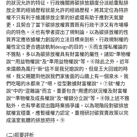
的狀況允許的特征，行政機關將碳排放額度分派給重點排
放企業的經過歷程就是允許的經過歷程。將其定位為特許
權不只有利于維護排放企業的好處還有助于應對天氣變
更，且契合了當下碳排放權買賣既有行政干涉又有市場導
向的特色。④也有學者提出了規制論，以為碳排放權的性
質界定應依據權力創設的立法目標來剖析，行政規制權的
屬性定位更合適該軌制design的目的。⑤而支撐私權論的
不雅點，多以為碳排放權具有財富權的屬性。諸如“準物權
說”“用益物權說”及“準用益物權說”等。⑥除此之外，近年
來還頗為風行“新“這不是我兒媳說的，但是王大回城的時
候，我父親聽到他說我們家後面的山牆上有一個泉水，我
們吃喝的水都來了“嗯。從型數據財富權說”。⑦就“權力
說”中的“混雜論”而言，重要包含“周遭的狀況權及財富權
說”“準物權及成長權說”及“權額分立說”等。⑧除上述不雅
點外，也有學者提出臨時棄捐爭議，以為現階段對碳排放
賦權宜穩重，應暫緩權力認定，重視研討碳買賣政策以完
成溫室氣體的排放把持。⑨
(二)扼要評析