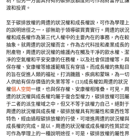
制，但另一方面其持有的碳排放額度則可作為財富停止讓
渡和投資。
至于碳排放權的周遭的狀況權和成長權說，可作為學理上
的說明途徑之一，卻無助于領導碳買賣實行。周遭的狀況
權和成長權作為第三代人權中的主要內在的事務，內在較
抽象。就周遭的狀況權而言，作為古代科技和產業成長的
附產物，周遭的狀況權的維護內在觸及干凈的飲水權、潔
凈的空氣權和平安安康的任務權，以及社會保證權等，與
保存權、安康權等維護範疇互有穿插。而成長權的焦點目
的旨在促進人類的福祉，打消饑餓、疾病和蒙昧，為一切
人供給有保存價值的失業等等。(13)成長權如周遭的狀況
權
個人空間
一樣，也與保存權、安康權相堆疊。可見，周
遭的狀況權與成長權均屬于復合型權力，碳排放權可回屬
于二者的派生權域之中，但又不等于該權力自己。絕對于
周遭的狀況權與成長權，碳排放權具有附屬性和東西性等
特色，經由過程碳排放權的行使，可增進周遭的狀況權與
成長權的完成。是以，周遭的狀況權或成長權的性質認定
可作為學理上的一種說明途徑。可是，碳排放權的屬性界