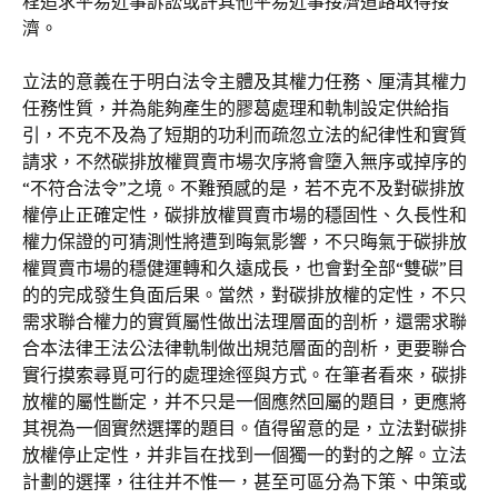
程追求平易近事訴訟或許其他平易近事接濟道路取得接
濟。
立法的意義在于明白法令主體及其權力任務、厘清其權力
任務性質，并為能夠產生的膠葛處理和軌制設定供給指
引，不克不及為了短期的功利而疏忽立法的紀律性和實質
請求，不然碳排放權買賣市場次序將會墮入無序或掉序的
“不符合法令”之境。不難預感的是，若不克不及對碳排放
權停止正確定性，碳排放權買賣市場的穩固性、久長性和
權力保證的可猜測性將遭到晦氣影響，不只晦氣于碳排放
權買賣市場的穩健運轉和久遠成長，也會對全部“雙碳”目
的的完成發生負面后果。當然，對碳排放權的定性，不只
需求聯合權力的實質屬性做出法理層面的剖析，還需求聯
合本法律王法公法律軌制做出規范層面的剖析，更要聯合
實行摸索尋覓可行的處理途徑與方式。在筆者看來，碳排
放權的屬性斷定，并不只是一個應然回屬的題目，更應將
其視為一個實然選擇的題目。值得留意的是，立法對碳排
放權停止定性，并非旨在找到一個獨一的對的之解。立法
計劃的選擇，往往并不惟一，甚至可區分為下策、中策或