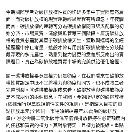
今朝國際學者對碳排放權性質的切磋多集中于實際應然層
面，而對碳排放權的現實運轉經過歷程有所疏忽。年夜體
而言，碳排放權的運轉可分為碳排放權簡直認與配額的初
始分派、市場買賣、清繳與監管等三個階段。厘清碳排放
權的性質必需將其置于碳排放權天生、獲取與運轉的全經
過歷程中停止考量，這般才幹有用剖析碳排放權在分歧階
段浮現的多元屬性，熟悉到權力變更的意義所反應出的實
際題目，真正為碳排放權買賣市場的完美供給優化途徑。
關于碳排放權畢竟是權力仍是額度，在我們看來在碳排放
權性質認定中既不宜將權力與額度相同等，也不成將二者
完整割裂。就碳排放權組成來看，碳排放權與碳排放額度
是不成朋分的兩個概念。在我國，今朝所界定的碳排放權
(依據現行規章或規范性文件的規則)，是指歸入目次的重
點排放單元(全國同一市場須到達每年2.6萬噸的碳排放
量)，⑩必需將二氧化碳等溫室氣體排放把持在必定額度內
的任務和買賣的權力。其對象特定，且權力被限縮。重點