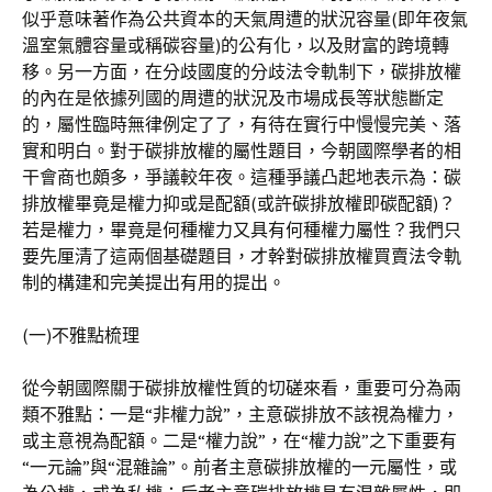
似乎意味著作為公共資本的天氣周遭的狀況容量(即年夜氣
溫室氣體容量或稱碳容量)的公有化，以及財富的跨境轉
移。另一方面，在分歧國度的分歧法令軌制下，碳排放權
的內在是依據列國的周遭的狀況及市場成長等狀態斷定
的，屬性臨時無律例定了了，有待在實行中慢慢完美、落
實和明白。對于碳排放權的屬性題目，今朝國際學者的相
干會商也頗多，爭議較年夜。這種爭議凸起地表示為：碳
排放權畢竟是權力抑或是配額(或許碳排放權即碳配額)？
若是權力，畢竟是何種權力又具有何種權力屬性？我們只
要先厘清了這兩個基礎題目，才幹對碳排放權買賣法令軌
制的構建和完美提出有用的提出。
(一)不雅點梳理
從今朝國際關于碳排放權性質的切磋來看，重要可分為兩
類不雅點：一是“非權力說”，主意碳排放不該視為權力，
或主意視為配額。二是“權力說”，在“權力說”之下重要有
“一元論”與“混雜論”。前者主意碳排放權的一元屬性，或