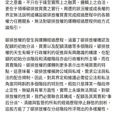
定之意義，不只在于達至實際上之融貫、邏輯上之自洽，
更在于領導碳排放買賣之實行。周遭的狀況權或成長權的
界定無法說明或構設碳排放權買賣完成經過歷程中的各類
權力任務關系，無法對碳排放權的運轉經過歷程供給方式
論指引。
碳排放權的發生與運轉經過歷程，涵蓋了碳排放權確認及
配額的初始分派、買賣以及配額清繳等多個階段。碳排放
權的天生有賴于行政權利的促進與有興趣識的構建，在配
額的初始分派階段和清繳階段亦由行政權利所主導。而在
買賣階段，碳排放權的運轉則更多表示出市場買賣的特
點。這意味著，碳排放權橫跨公域與私域，需求公法與私
法的配合規制。因此，對其界定和維護必需從公法和私法
角度同時斟酌多個階段的特別性。假如只是擇某一階段停
止定性，無疑具有單方面性，實際上永遠無法周延。對碳
排放權的性質，我們必需聯合其構成、配額及其買賣和“事
后分派”、清繳與監管的所有的經過歷程停止靜態的剖析，
這般方能了了碳排放權在分歧階段所浮現出的多樣屬性。