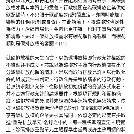
排放單元只要取得配額，并在配額范圍內有盈余，其碳排
放權才具有本質上的意義。行政機關在為碳排放企業供給
碳配額時，不只限于碳額度(好處)簡直定，亦同時施加了
響應的任務(限制或累贅)。在此語境下，將碳排放權定性
為權力，后續市場化、金熔化更不難，也利于事后的履約
和清繳。是以，碳排放權需求有碳配額作為載體，而碳配
額則是碳排放權的客體。(11)
就碳排放權的天生而言，以為碳排放權即行政允許權說的
不雅點并不成立。該說以為碳排放主體向行政機關提出了
分派碳排放配額的請求，是以而取得排放允許。以行政允
許的組成要件來判定，行政允許是種依請求的行政行動，
若無請求則無允許。從碳排放初始份額的分派法式來看，
并不合適行政允許的請求要件。根據現行規則和實務操
縱，碳排放權的獲取并未經過的事況請求也無須請求。依
據《碳排放權買賣治理措施(試行)》第8條和第9條規則，
享有碳排放權的企業是被當局同一依照必定的尺度直採取
進“重點排放單元”名錄之中的，即一種標準簡直定。現實
上，除碳排放重點單元主體標準由當局或許生態周遭的狀