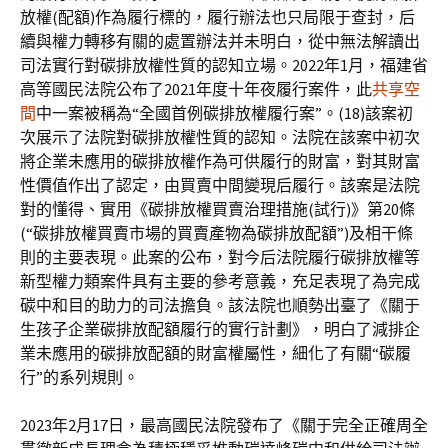
放權(配額)作為履行標的，履行辦法也只局限于查封，后
續與權力轉移有關的處置辦法并未明白，從中無法解讀出
司法實行對碳排放權性質的認知立場。2022年1月，福建省
高等國民法院公布了2021年度十年夜履行案件，此
共享空
間
中一案被稱為“全國首例碳排放權履行案”。(18)該案初
次展示了法院對碳排放權性質的認知。法院在該案中初次
將企業未應用的碳排放權作為可供履行的財富，對其財富
性價值作出了認定，由買賣中間變現后履行。該案是法院
對的懂得、實用《碳排放權買賣治理措施(試行)》第20條
(“碳排放權買賣市場的買賣產物為碳排放配額”)及相干條
則的主要表現。此案的公布，對今后法院履行碳排放權等
新型權力類案件具有主要的參考意義，充足表現了為完成
碳中和目的助力的司法擔負。該法院也順勢出臺了《關于
生孩子企業碳排放配額履行的實行計劃》，明白了減排企
業未應用的碳排放配額的財富權屬性，細化了有關“碳履
行”的系列規則。
2023年2月17日，最高國民法院發布了《關于完全正確周全