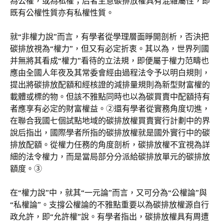
為公權，或為私權；后者主意碳排放權具有混雜屬性，即
既有公權性質亦有私權性質。
就“非權力說”而言，有學者從學理層面睜開剖析，否決把
碳排放視為“權力”，但又有必定折衷。其以為，世界列國
并無將其看成“權力”看待的立法規，即便屬于權力范疇也
應由全國人年夜及其常委會經由過程法令予以明白規則，
提出將碳排放配額和經核證的減排量規則為新型財富權的
載體或標的物。但該不雅點同時也以為碳買賣中配額持有
者應享有必定的財富權益。②還有學者從實務角度切進，
在聯合我國七個試點地域的碳排放權買賣實行計劃中的界
說后指出，國際學者所指的碳排放權就是國外實行中的碳
排放配額。從權力任務的角度剖析，碳排放權不宜視為詳
細的法令權力，而是當局部分分派給碳排放單元的碳排放
額度。③
在“權力說”中，就其“一元論”而言，又可分為“公權論”與
“私權論”。支撐公權論的不雅點重要以為碳排放權源自行
政允許，即“允許權”說。有學者指出，碳排放權具有周遭