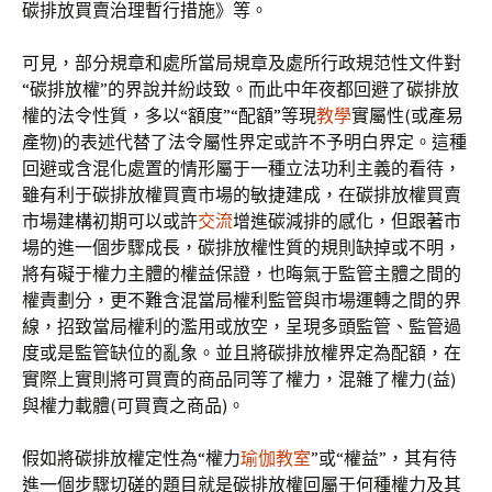
碳排放買賣治理暫行措施》等。
可見，部分規章和處所當局規章及處所行政規范性文件對
“碳排放權”的界說并紛歧致。而此中年夜都回避了碳排放
權的法令性質，多以“額度”“配額”等現
教學
實屬性(或產易
產物)的表述代替了法令屬性界定或許不予明白界定。這種
回避或含混化處置的情形屬于一種立法功利主義的看待，
雖有利于碳排放權買賣市場的敏捷建成，在碳排放權買賣
市場建構初期可以或許
交流
增進碳減排的感化，但跟著市
場的進一個步驟成長，碳排放權性質的規則缺掉或不明，
將有礙于權力主體的權益保證，也晦氣于監管主體之間的
權責劃分，更不難含混當局權利監管與市場運轉之間的界
線，招致當局權利的濫用或放空，呈現多頭監管、監管過
度或是監管缺位的亂象。並且將碳排放權界定為配額，在
實際上實則將可買賣的商品同等了權力，混雜了權力(益)
與權力載體(可買賣之商品)。
假如將碳排放權定性為“權力
瑜伽教室
”或“權益”，其有待
進一個步驟切磋的題目就是碳排放權回屬于何種權力及其