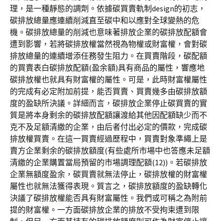
理，是一種靜態的調劑。依據碳買賣軌制design的初志，
碳排放總量應連續削減直至碳中和以應對全球變熱的危
機。碳排放總量的削減也意味著排放企業的碳排放配額會
遭到影響，若將碳排放權當然視為物權或財富權，會對碳
排放總量的連續增添任務發生阻力。在買賣階段，碳配額
的買賣表白碳排放配額(盈余額)具有商品的屬性，響應地
碳排放權也就具有財富權的屬性。可是，此時財富權屬性
的完成有必定附加前提，能否買賣、買賣幾多由碳排放額
度的盈缺所決議。詳細而言，碳排放企業停止碳買賣的實
質是將本身剩余的碳排放配額讓渡給其他因配額缺少而不
克不及足額清繳的企業，由后者付出必定的價款，完成碳
排放權買賣。在這一買賣經過歷程中，買賣對象準繩上是
賣方企業剩余的碳排放額度(有些處所市場中也答應未足額
清繳的企業購置當局預留的市場調理配額(12))。若碳排放
企業無額度盈余，碳買賣就無法停止，碳排放權的財富權
屬性也就無法獲得表現。質言之，碳排放額度的盈缺轉化
決議了碳排放權能否具有財富屬性。我們或可稱之為附前
提的財富權。一方面碳排放企業的排放不受拘束遭到限