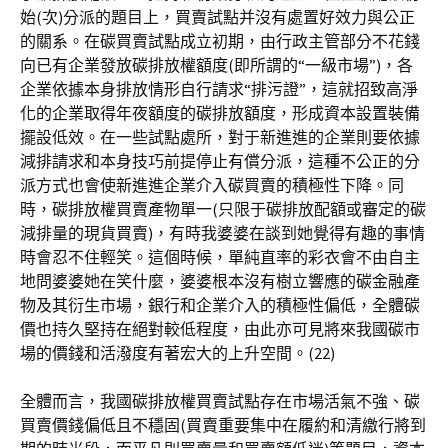
始(次)分派的題目上，買賣試點并沒有處置好效力與公正
的關系。在碳買賣試點成立初期，由行政主管部分不花錢
向已有企業發放碳排放權額度(即所謂的“一級市場”)，各
企業依據本身排放情形自行請求“排污證”，這就招致高淨
化的企業取得年夜額度的碳排放額度，形成資本設置裝備
擺設低效。在一些試點處所，對于新進進的企業則要依據
減排請求和本身技巧前提停止有償分派，這種不公正的分
派方式也會使新進進企業介入碳買賣的積極性下降。同
時，碳排放權買賣產物單一(只限于碳排放配額或審定的碳
減排量的現貨買賣)，有時我婆婆在談到她覺得有趣的事情
時會忍不住輕笑。這個時候，單純直率的彩衣會不由自主
地問婆婆她在笑什麼，婆婆根本沒有樹立響應的碳金融產
物及其衍生市場，銀行和企業介入的積極性偏低，全體碳
價也持久堅持在絕對較低程度，由此亦可見將來我國碳市
場的價錢和活潑度有著宏大的上升空間。(22)
全體而言，我國碳排放權買賣試點存在市場活氣不強、碳
買賣價錢偏低且不穩固(買賣重要集中在履約和清繳行將到