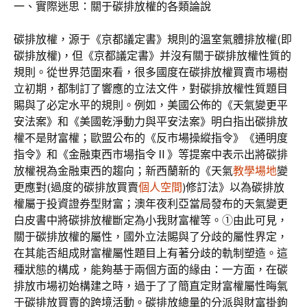
一、實際迷思：關于碳排放權的各類論說
碳排放權，源于《京都議定書》規則的溫室氣體排放權(即
碳排放權)，但《京都議定書》并沒有關于碳排放權性質的
規則。從世界范圍來看，很多國度在碳排放權買賣市場樹
立初期，都制訂了響應的立法文件，對碳排放權性質題目
賜與了必定水平的規則。例如，美國公佈的《天氣變更平
安法案》和《美國乾淨動力與平安法案》明白指出碳排放
權不是財富權；歐盟公布的《反市場操縱指令》《通明度
指令》和《金融東西市場指令Ⅱ》等提案中表示出將碳排
放權視為金融東西的趨向；新西蘭新的《天氣
教學場地
變
更應對(過度的碳排放買賣
個人空間
)修訂法》以為碳排放
權屬于投資證券型財富；澳年夜利亞當局發布的天氣變更
白皮書中將碳排放權斷定為小我財富權等。①由此可見，
關于碳排放權的屬性，國外立法賜與了分歧的屬性界定，
在其能否組成財富權屬性題目上有著分歧的軌制塑造。這
種狀態的構成，能夠基于兩個方面的緣由：一方面，在碳
排放市場初始構建之時，過于了了簡直定財富權屬性晦氣
于碳排放買賣的跨境活動。碳排放總量的分派與財富掛鉤