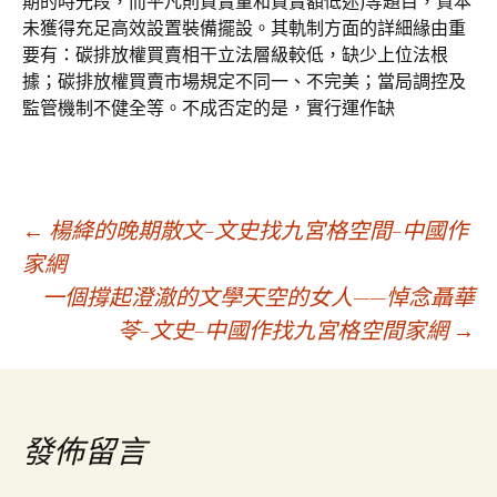
期的時光段，而平凡則買賣量和買賣額低迷)等題目，資本
未獲得充足高效設置裝備擺設。其軌制方面的詳細緣由重
要有：碳排放權買賣相干立法層級較低，缺少上位法根
據；碳排放權買賣市場規定不同一、不完美；當局調控及
監管機制不健全等。不成否定的是，實行運作缺
文
←
楊絳的晚期散文–文史找九宮格空間–中國作
家網
一個撐起澄澈的文學天空的女人——悼念聶華
章
苓–文史–中國作找九宮格空間家網
→
導
覽
發佈留言