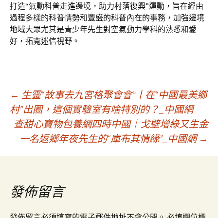
打造“氣動科普走進邊境，助力村落復興”運動，旨在經由
過程多樣的科普情勢和豐盛的科普內在的事務，加強邊境
地域大眾尤其是青少年先生對空氣動力學科的熟悉和愛
好，拓寬迷信視野。
文
←
生靈“故事去九宮格聚會會”丨在“中國最美鄉
村”出圈，這個實驗室有啥特別的？_中國網
查甜心寶物包養網四時中國｜戈壁增綠又生金
章
一名返鄉年夜先生的“庫布其情緣”_中國網
→
導
覽
發佈留言
發佈留言必須填寫的電子郵件地址不會公開。
必填欄位標