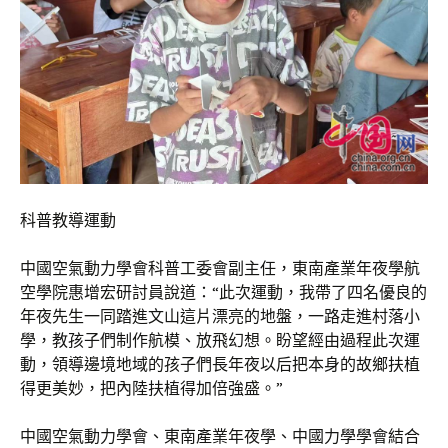
科普教導運動
中國空氣動力學會科普工委會副主任，東南產業年夜學航
空學院惠增宏研討員說道：“此次運動，我帶了四名優良的
年夜先生一同踏進文山這片漂亮的地盤，一路走進村落小
學，教孩子們制作航模、放飛幻想。盼望經由過程此次運
動，領導邊境地域的孩子們長年夜以后把本身的故鄉扶植
得更美妙，把內陸扶植得加倍強盛。”
中國空氣動力學會、東南產業年夜學、中國力學學會結合