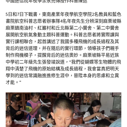
中國迷信院年夜學余永亮傳授作科普陳述
5日和7日下戰書，東南產業年夜學航空學院2名教員和藍色
書院航空科普志愿者辦事隊4名年夜先生分辨深刻麻栗坡縣
麻栗鎮南油村、紅巖村和丘北縣第二小黌舍、第二中黌舍
展開航空航氣象動主題科普運動。科普志愿者將實際課與
實行課相聯合，起首講述了我國多種飛機的成長過程及其
背后的迷信道理，并在隨后的實行環節，領導孩子們親手
制作飛機模子，提醒背后的迷信奧妙。麻栗坡縣平易近族
中學初二年級先生張發竣說道，“我們從蝴蝶等生物體的飛
翔中清楚了飛機的原始結構及成長過程，我會當真把明天
學到的迷信常識融進進修生涯中，晉陞本身的思慮和立異
才能。”