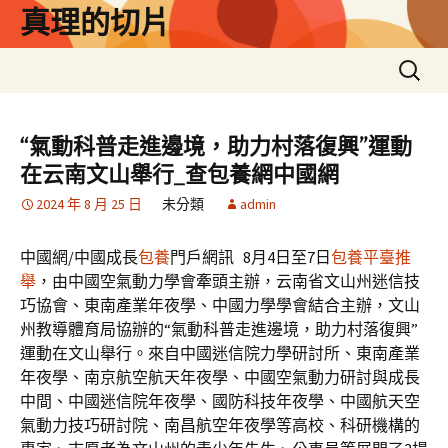
跳
真理的切片
至
主
搜
要
尋
內
關
容
鍵
“氣動科普走進邊境，助力村落復興”運動
字:
在云南文山舉行_查包養網中國網
2024 年 8 月 25 日
未分類
admin
中國網/中國成長
包養
門戶網訊 8月4日至7日
包養平臺推
舉
，由中國空氣動力學會牽頭主辦，云南省文山州迷信技
巧協會、東南產業年夜學、中國力學學會結合主辦，文山
州教導體育局協辦的“氣動科普走進邊境，助力村落復興”
運動在文山舉行。來自中國迷信院力學研討所、東南產業
年夜學、南京航空航天年夜學、中國空氣動力研討與成長
中間、中國迷信院年夜學、國防科技年夜學、中國航天空
氣動力技巧研討院、南昌航空年夜學等高校、科研機構的