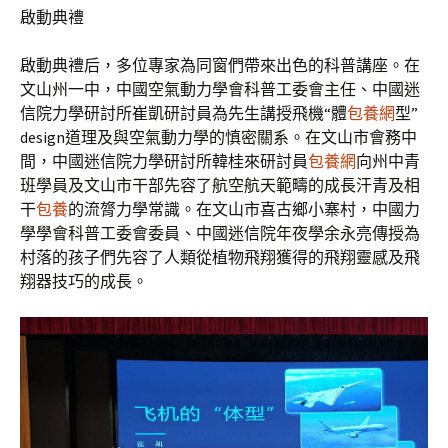
啟動典禮
啟動典禮后，多位專家為同窗們帶來出色的科普講座。在
文山州一中，中國空氣動力學會科普工委會主任、中國迷
信院力學研討所崔凱研討員為先生講授飛機“體
包養網
型”
design道理及與空氣動力學的慎密關系。在文山市會務中
間，中國迷信院力學研討所韓桂來研討員
包養網
向州中青
班學員及文山市干部先容了航空航天範疇的成長汗青及相
干
包養
的流膂力學常識。在文山市喜古鄉小寨村，中國力
學學會科普工委會委員、中國迷信院年夜學余永亮傳授為
村落的孩子們先容了人類從植物飛翔獲得的飛翔靈感及飛
翔器技巧的成長。