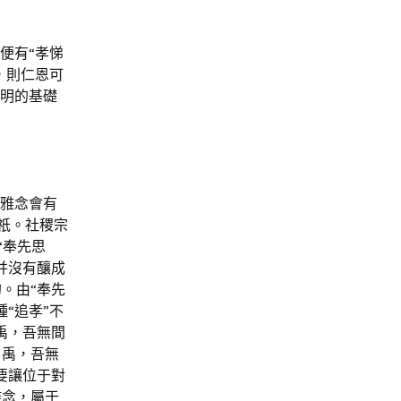
便有“孝悌
，則仁恩可
文明的基礎
不雅念會有
祇。社稷宗
“奉先思
并沒有釀成
。由“奉先
“追孝”不
禹，吾無間
。禹，吾無
要讓位于對
雅念，屬于