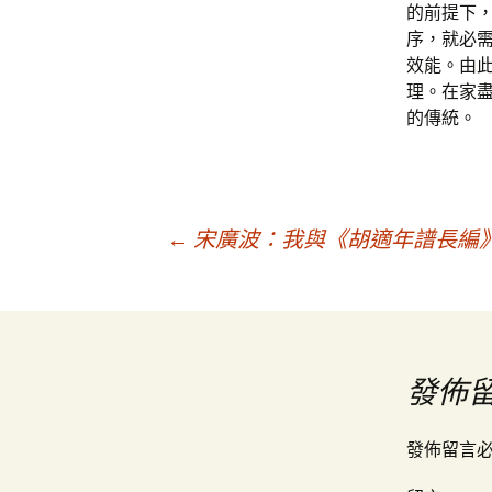
的前提下
序，就必
效能。由
理。在家
的傳統。
文
←
宋廣波：我與《胡適年譜長編》
章
導
發佈
覽
發佈留言