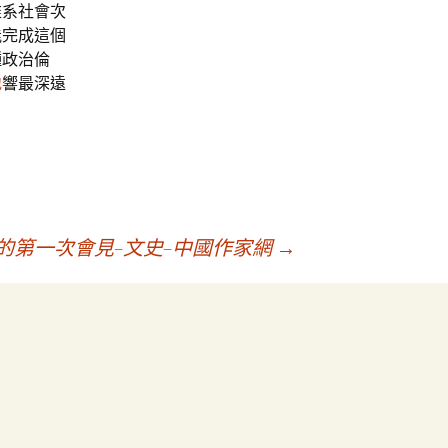
維系社會次
能完成這個
種政治倫
地
響最深遠
的第一次會見–文史–中國作家網
→