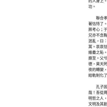
的人身上
功。
聯合
著怙恃了。
厥考心；
兄亦不念
泯亂，曰：
蒿。哀哀
維罍之恥
靡至。父
德，昊天
夜的轉變
給軌制化
孔子固
哉！吾從
明哲之人，
文明及其