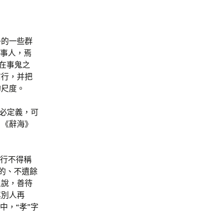
子的一些群
能事人，焉
在事鬼之
前行，并把
的尺度。
這必定義，可
。《辭海》
之行不得稱
好的、不遺餘
象說，善待
其別人再
中，“孝”字