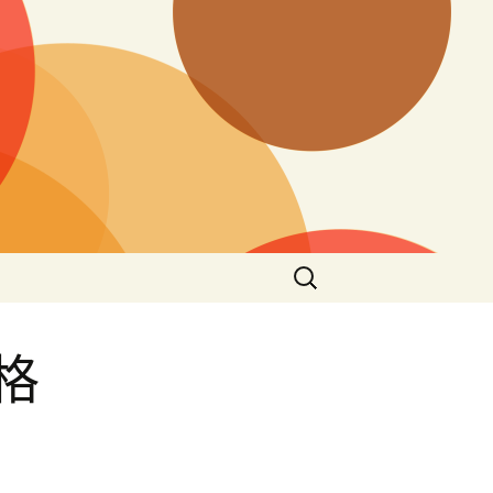
搜
尋
關
鍵
格
字: