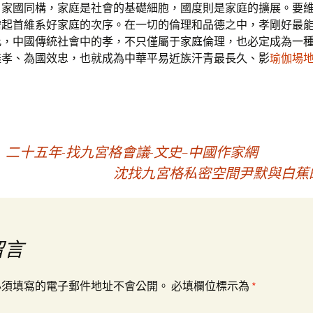
，家國同構，家庭是社會的基礎細胞，國度則是家庭的擴展。要
需起首維系好家庭的次序。在一切的倫理和品德之中，孝剛好最
此，中國傳統社會中的孝，不只僅屬于家庭倫理，也必定成為一
盡孝、為國效忠，也就成為中華平易近族汗青最長久、影
瑜伽場
二十五年-找九宮格會議-文史–中國作家網
沈找九宮格私密空間尹默與白蕉
留言
必須填寫的電子郵件地址不會公開。
必填欄位標示為
*