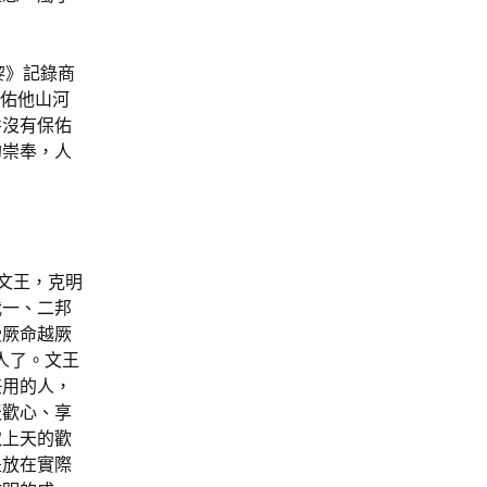
黎》記錄商
保佑他山河
并沒有保佑
的崇奉，人
文王，克明
我一、二邦
受厥命越厥
人了。文王
任用的人，
天歡心、享
取上天的歡
是放在實際