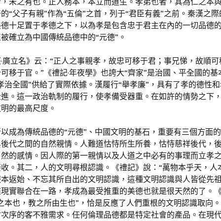
者，未之有也。正人務本，本立而道生。孝弟也者，其為仁之本與
的“父子有親”作為“五倫”之首，列于“君臣有義”之前。秦漢之
美德十足置于孝德之下，以為孝是包含忠于君主在內的一切品德
被確立為中國傳統品德中的“元德”。
經·廣立名》云：“正人之事親孝，故忠可移于君；事兄悌，故順可
可移于官。”《禮記·年夜學》也誇大“齊家”是治國、平全國的基
孝治全國”供給了實際依據。漢履行“舉孝廉”，具有了孝的德性
仕進。這一政治軌制的履行，使孝備受器重。在如許的情勢之下
文明的最高尺度。
所以成為傳統品德的“元德”、中國文明的基石，重要有三個方面
與後代之間的自然親情。人難道怙恃所生所養，怙恃慈祥後代，
自然的感情。因人際的第一親情以及人道之中必有的事理而立孝
收。其二，人的文明尋根認識。《禮記》說：“萬物本乎天，人
報本返始、不忘其所自出的文明認識，這種文明認識與人皆從先
雅現實聯合在一路，孝成為最受推重的美德也就是很天然的了。
之本也，教之所由生也”，恰是反應了人們重根的文明認識取向
會次序的客不雅需求。任何倫理品德都是特定社會的產品。在現