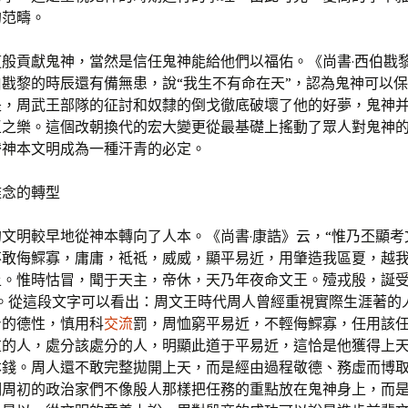
的范疇。
這般貢獻鬼神，當然是信任鬼神能給他們以福佑。《尚書·西伯戡
戡黎的時辰還有備無患，說“我生不有命在天”，認為鬼神可以
是，周武王部隊的征討和奴隸的倒戈徹底破壞了他的好夢，鬼神
王之樂。這個改朝換代的宏大變更從最基礎上搖動了眾人對鬼神
替神本文明成為一種汗青的必定。
雅念的轉型
的文明較早地從神本轉向了人本。《尚書·康誥》云，“惟乃丕顯考
不敢侮鰥寡，庸庸，祗祗，威威，顯平易近，用肇造我區夏，越
土。惟時怙冒，聞于天主，帝休，天乃年夜命文王。殪戎殷，誕
”。從這段文字可以看出：周文王時代周人曾經重視實際生涯著的
身的德性，慎用科
交流
罰，周恤窮平易近，不輕侮鰥寡，任用該
重的人，處分該處分的人，明顯此道于平易近，這恰是他獲得上
本錢。周人還不敢完整拋開上天，而是經由過程敬德、務虛而博
明周初的政治家們不像殷人那樣把任務的重點放在鬼神身上，而