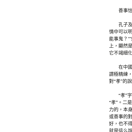
善事
孔子
情中可以明
能事鬼？’
上，顯然
它不竭細
在中國
謂極精練
對“孝”的
“孝
“孝”。二
力的，本
或善事的
好，也不得
就是這么