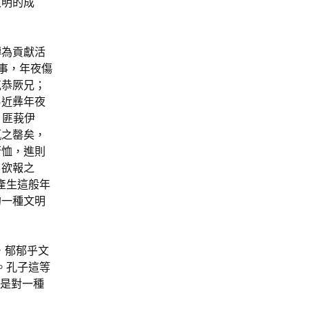
文明的成
轉為貢獻活
事，年夜傷
克恭厥兄；
易近彝年夜
，匪莪伊
瓶之罄矣，
銜恤，進則
。欲報之
產生這般年
的一種文明
，郁郁乎文
。孔子這等
上是對一種