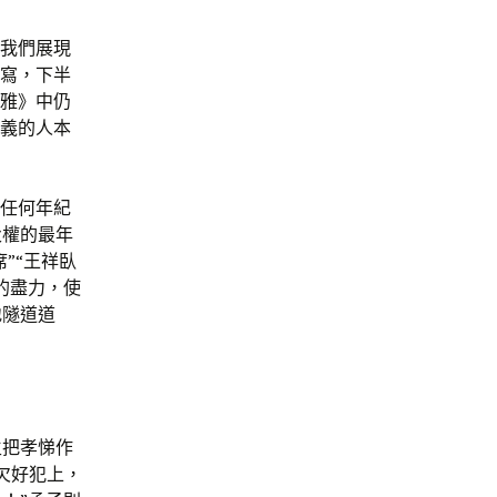
給我們展現
省寫，下半
爾雅》中仍
主義的人本
事任何年紀
父權的最年
”“王祥臥
的盡力，使
地隧道道
生把孝悌作
欠好犯上，