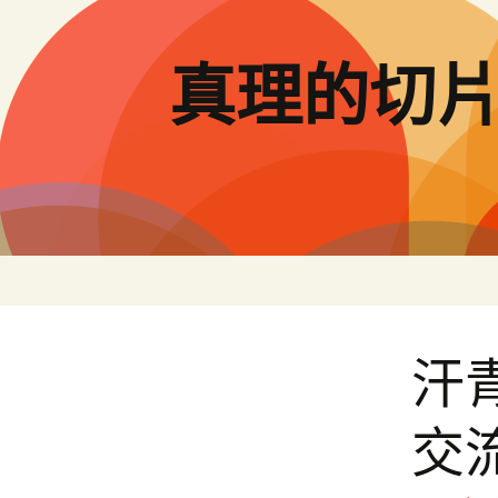
跳
至
主
真理的切
要
內
容
汗
交