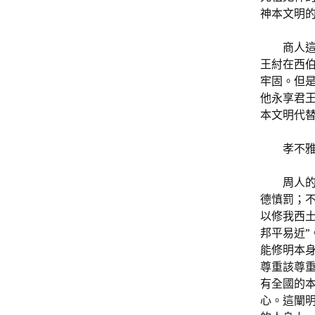
神本文明
商人
王紂在西伯
牢固。但
他永享君
本文明代
孝不
周人
德慎罰；
以修我西
邦平易近
能修明本
尊重該尊
有全國的
心。這闡