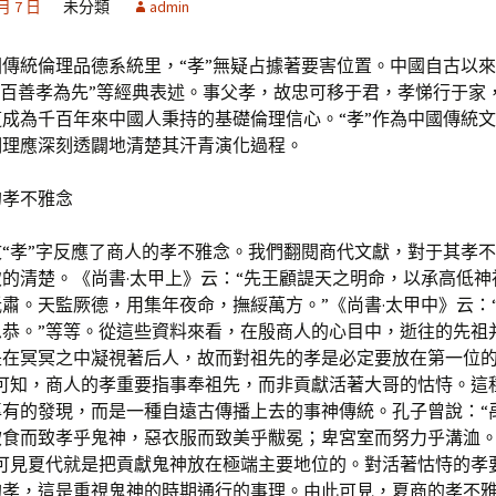
 月 7 日
未分類
admin
傳統倫理品德系統里，“孝”無疑占據著要害位置。中國自古以來
“百善孝為先”等經典表述。事父孝，故忠可移于君，孝悌行于家
成為千百年來中國人秉持的基礎倫理信心。“孝”作為中國傳統
們理應深刻透闢地清楚其汗青演化過程。
的孝不雅念
文“孝”字反應了商人的孝不雅念。我們翻閱商代文獻，對于其孝
的清楚。《尚書·太甲上》云：“先王顧諟天之明命，以承高低神
肅。天監厥德，用集年夜命，撫綏萬方。”《尚書·太甲中》云：
思恭。”等等。從這些資料來看，在殷商人的心目中，逝往的先祖
是在冥冥之中凝視著后人，故而對祖先的孝是必定要放在第一位的
可知，商人的孝重要指事奉祖先，而非貢獻活著大哥的怙恃。這種
專有的發現，而是一種自遠古傳播上去的事神傳統。孔子曾說：“
飲食而致孝乎鬼神，惡衣服而致美乎黻冕；卑宮室而努力乎溝洫
”可見夏代就是把貢獻鬼神放在極端主要地位的。對活著怙恃的孝
的孝，這是重視鬼神的時期通行的事理。由此可見，夏商的孝不