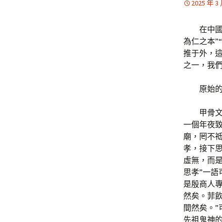
2025 年 3
在中國
為仁之本”
推于外，這
之一，我
原始
甲骨
一個年夜致
廟，罔不祗
孝，接下
虛無，而
思孝”一語
是殷商人
然矣。菲
間然矣。
先祖鬼神