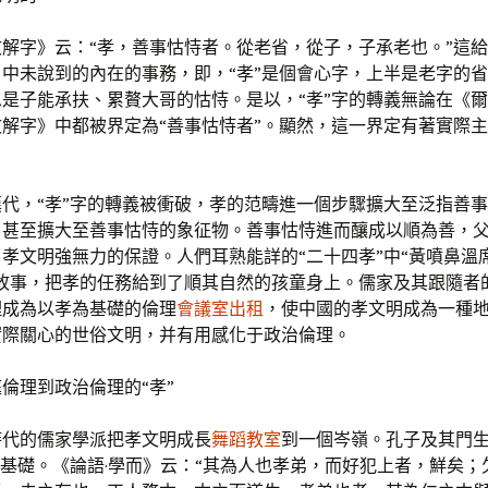
文解字》云：“孝，善事怙恃者。從老省，從子，子承老也。”這
中未說到的內在的事務，即，“孝”是個會心字，上半是老字的
是子能承扶、累贅大哥的怙恃。是以，“孝”字的轉義無論在《
解字》中都被界定為“善事怙恃者”。顯然，這一界定有著實際
漢代，“孝”字的轉義被衝破，孝的范疇進一個步驟擴大至泛指善
，甚至擴大至善事怙恃的象征物。善事怙恃進而釀成以順為善，
孝文明強無力的保證。人們耳熟能詳的“二十四孝”中“黃噴鼻溫席
的故事，把孝的任務給到了順其自然的孩童身上。儒家及其跟隨者
理成為以孝為基礎的倫理
會議室出租
，使中國的孝文明成為一種
實際關心的世俗文明，并有用感化于政治倫理。
倫理到政治倫理的“孝”
時代的儒家學派把孝文明成長
舞蹈教室
到一個岑嶺。孔子及其門
最基礎。《論語·學而》云：“其為人也孝弟，而好犯上者，鮮矣；