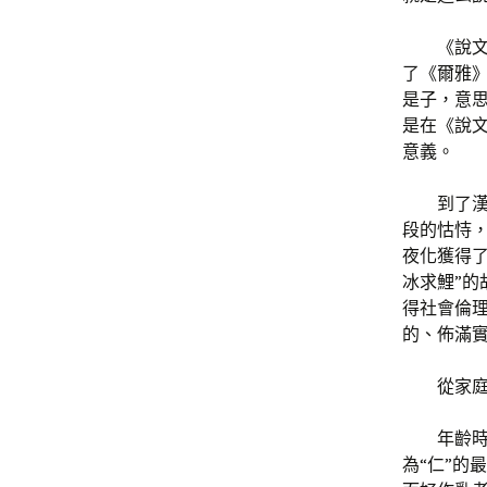
《說
了《爾雅》
是子，意思
是在《說文
意義。
到了
段的怙恃
夜化獲得了
冰求鯉”
得社會倫
的、佈滿
從家庭
年齡
為“仁”的