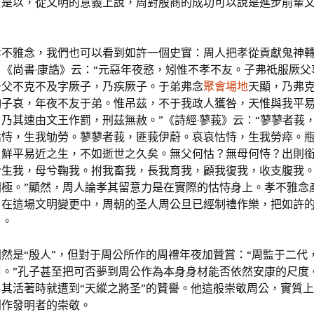
。是以，從文明的意義上說，周對殷商的成功可以說是進步前輩
孝不雅念，我們也可以看到如許一個史實：周人把孝從貢獻鬼神
《尚書·康誥》云：“元惡年夜憝，矧惟不孝不友。子弗祗服厥父
于父不克不及字厥子，乃疾厥子。于弟弗念
聚會場地
天顯，乃弗
鞠子哀，年夜不友于弟。惟吊茲，不于我政人獲咎，天惟與我平
乃其速由文王作罰，刑茲無赦。”《詩經·蓼莪》云：“蓼蓼者莪
怙恃，生我劬勞。蓼蓼者莪，匪莪伊蔚。哀哀怙恃，生我勞瘁。
。鮮平易近之生，不如逝世之久矣。無父何怙？無母何恃？出則
兮生我，母兮鞠我。拊我畜我，長我育我，顧我復我，收支腹我
罔極。”顯然，周人論孝其留意力是在實際的怙恃身上。孝不雅念
，在這場文明變更中，周朝的圣人周公旦已經制禮作樂，把如許
了。
然是“殷人”，但對于周公所作的周禮年夜加贊賞：“周監于二代
周。”孔子甚至把可否夢到周公作為本身身材能否依然安康的尺度
其活著時就遭到“天縱之將圣”的贊譽。他這般崇敬周公，實質
創作發明者的崇敬。