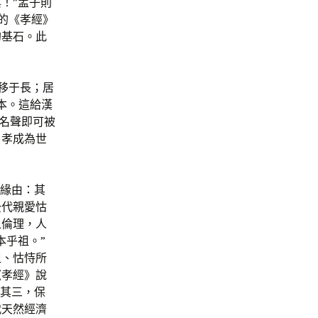
！”孟子則
際的《孝經》
的基石。此
移于長；居
本。這給漢
和名聲即可被
，孝成為世
的緣由：其
後代親愛怙
之倫理，人
本乎祖。”
祖、怙恃所
《孝經》說
。其三，保
代天然經濟