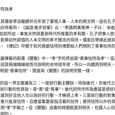
怙恃為孝
及其儒家學派繼續并光年夜了重視人事、人本的周文明，這在孔
白地看到。《論語·進步前輩》云：“季路問事鬼神，子曰：‘未
”如前所述，事鬼天然與夏商時代所推重的孝有關，孔子把事人放
是對周初所提倡的人本文明的孝不雅念的保持。儒家后學順此道
化。《禮記》中關于若何貢獻怙恃的禮節給人們規則了善事怙恃
最陳舊的辭書《爾雅》中，“孝”字的界說是“善事怙恃為孝”。
，因其極端精練故而可說明的余地很年夜，所以一向續用到明天
說明是“善事怙恃”，簡直與《爾雅》的說明完整一樣。
”字的這一界定要義有三：一是就行動主體說，特指後代，非後代
是就行動的性質說，是“善”或“善事”。後代的所作所為應當是很
身感到好且他人也以為好的行動，才稱得上孝。三是就行動的對
對象只能是怙恃，且應當重要是指活著的怙恃；善待怙恃以外的
用“孝”字稱之。從《爾雅》成書的時期起直到明天，在國人心目
說明的。