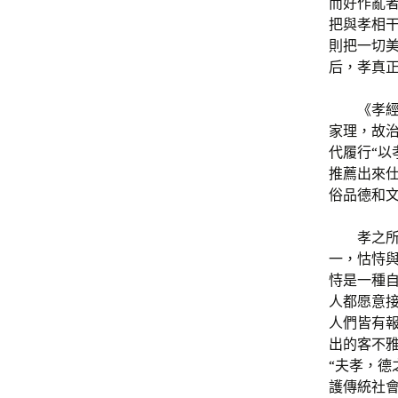
而好作亂
把與孝相干
則把一切
后，孝真正
《孝
家理，故治
代履行“以
推薦出來
俗品德和
孝之
一，怙恃
恃是一種
人都愿意接
人們皆有
出的客不
“夫孝，德
護傳統社