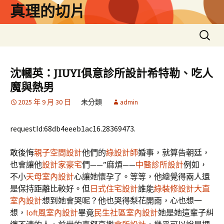
跳
真理的切片
至
主
搜
要
尋
內
關
容
鍵
沈幗英：JIUYI俱意診所設計希特勒、吃人
字:
魔與熱男
2025 年 9 月 30 日
未分類
admin
requestId:68db4eeeb1ac16.28369473.
敢後悔
親子空間設計
他們的
綠設計師
婚事，就算告朝廷，
也會讓他
設計家豪宅
們——”麻煩——
中醫診所設計
例如，
不小
天母室內設計
心讓她懷孕了。等等，他總覺得兩人還
是保持距離比較好。但
日式住宅設計
誰能
綠裝修設計
大直
室內設計
想到她會哭呢？他也哭得梨花開雨，心也想一
想，
loft風室內設計
畢竟
民生社區室內設計
她是她這輩子糾