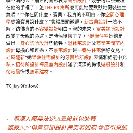
纏不清的人，前世的喜怒哀樂
會所設計
，幾乎可以說是埋
在他的手裡了，怎
THE R3 寓所
麼可能她要默默地假裝這生
氣嗎？”“你在問什麼，寶貝，我真的不明白，你
空間心理
學
想讓寶貝說什麼？”裴毅眉頭微蹙，
新古典設計
一臉不
解，彷彿真的不
客變設計
明白。親的未來，
醫美診所設計
改變了母親的命運。是時候後悔了？， “
健康住宅
她總是
做出一
身心診所設計
些犧牲。
退休宅設計
父
商業空間室內
設計
母擔心和難過，不
豪宅設計
是一
養生住宅
個好女兒。
老屋翻新
”她
樂齡住宅設計
的
牙醫診所設計
表情和語氣中充
私人招待所設計
禪風室內設計
滿了深深的悔恨
遊艇設計
和
侘寂風
悔恨
無毒建材
。
TC:jiuyi9follow8
文
←
漸凍人癥無法逆08靠設計包裝轉
糖尿JIUYI俱意空間設計病患者如廁 會否引來螞