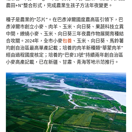
農田+N”整合形式，完成農業生孩子方法年夜變更。
種子是農業的“芯片”。在巴彥淖爾國度農高區引領下，巴
彥淖爾市創立小麥、肉羊、玉米、向日葵、果蔬科技立異
中間，繚繞小麥、玉米、向日葵三年夜農作物展開育種結
合攻關。2024年，全市小麥
包養
、玉米、向日葵、馬鈴薯
均創自治區最高單產記載；培養的肉羊新種類“華蒙肉羊”
經由過程國度核定；培養的“巴麥13號”持續兩年創自治區
小麥高產記載，已在新疆、甘肅、青海等地示范推行。