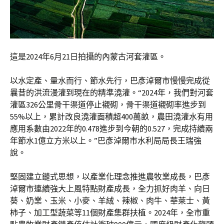
這是2024年6月21日拍攝的內蒙古河套灌區。
以水定產、量水而行、節水先行，巴彥淖爾市慢慢完成從
曩昔的洪流漫灌到現在的精準澆灌。“2024年，我們對河套
灌區326公里骨干渠道停止襯砌，骨干渠道襯砌率進步到
55%以上，累計改良澆灌面積超400萬畝，農田澆灌水有用
應用系數由2022年的0.478進步到今朝的0.527，完成持續兩
年節水1億立方米以上。”巴彥淖爾市水利局局長王瑞強
說。
堅固建立鏈式思想，以產業化理念推進農牧業成長，巴彥
淖爾市連續強大上風特點財產成長，全力抓好肉羊、向日
葵、奶業、玉米、小麥、羊絨、辣椒、肉牛、華萊士、黃
柿子、加工型蔬菜等11個財產集群扶植。2024年，全市重