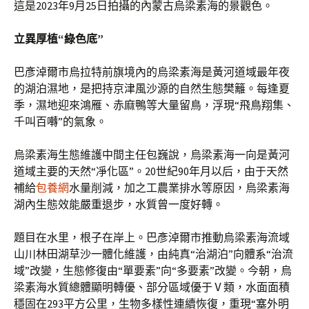
這是2023年9月25日拍攝的內蒙古烏梁素海的景觀色。
立異厚植“綠色底”
巴彥淖爾市烏拉特前旗境內的烏梁素海是黃河道域最年夜
的湖泊濕地，是把持京津風沙源的自然生態樊籬。每逢夏
季，濕地迎來鴻雁、赤麻鴨等大量留鳥，浮現“飛鳥翔集、
千叫百囀”的氣象。
烏梁素海生態維護中間主任包巍說，烏梁素海一向是黃河
道域主要的天然“凈化區”。20世紀90年月以后，由于天然
補給
包養網
水量削減，加之工農業排水等原因，烏梁素海
湖內生態效能嚴重退步，水質曾一度好轉。
題目在水里，根子在岸上。巴彥淖爾市推動烏梁素海流域
山川林田湖草沙一體化維護，由純真“治湖泊”向體系“治流
域”改變，生態修復由“單要素”向“多要素”改變。今朝，烏
梁素海水質總體顯明轉優、部分區域優于Ⅴ類，水面面積
穩固在293平方公里，生物多樣性連續恢復，重現“塞外明