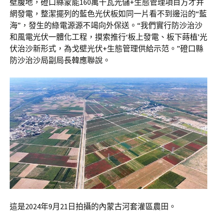
壁腹地，磴口縣蒙能160萬千瓦光儲+生態管理項目方才并
網發電，整潔擺列的藍色光伏板如同一片看不到邊沿的“藍
海”，發生的綠電源源不竭向外保送。“我們實行防沙治沙
和風電光伏一體化工程，摸索推行‘板上發電、板下蒔植’光
伏治沙新形式，為戈壁光伏+生態管理供給示范。”磴口縣
防沙治沙局副局長韓應聯說。
這是2024年9月21日拍攝的內蒙古河套灌區農田。