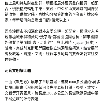
位上風和特點財產集群，積極拓展外經貿雙向投資一起配
合，慢慢構成輻射中東、東盟、中亞和遠東地域的國際營
銷收集，供給倉儲、直達和分撥等辦事的企業累計達50多
家，年新增海內倉進出口額1億元以上。
巴彥淖爾市不竭深化對外友愛交通一起配合，積極介入呼
包銀榆城市群和黃河“幾字彎”都會圈協同成長，辦事國際
外優質企業“請出去、走出往”，與比利時、japan(日本)、
越南、烏茲別克斯坦等國度樹立溝通聯絡渠道，結合展開
觸及教導、醫療、文明、經貿等多範疇的雙邊友愛來往交
通運動。
河套文明耀北疆
一曲《敕勒歌》展示了草原盛景，連綿1000多公里的5萬多
幅陰山巖畫活潑記載著河套先平易近打獵、祭奠、放牧、
交戰等汗青圖景，總長度1000多公里的長城默默見證中華
平易近族的汗青變遷……