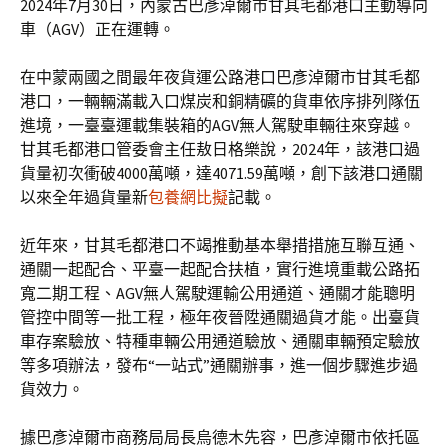
2024年7月30日，內蒙古巴彥淖爾市甘其毛都港口主動導向
車（AGV）正在運轉。
在中蒙兩國之間最年夜貨運公路港口巴彥淖爾市甘其毛都
港口，一輛輛滿載入口煤炭和銅精礦的貨車依序排列隊伍
進境，一臺臺運載集裝箱的AGV無人駕駛車輛往來穿越。
甘其毛都港口管委會主任敖日格樂說，2024年，該港口過
貨量初次衝破4000萬噸，達4071.59萬噸，創下該港口通關
以來全年過貨量新
包養網比擬
記載。
近年來，甘其毛都港口不竭推動基本舉措措施互聯互通、
通關一起配合、平臺一起配合扶植，實行進境重載公路拓
寬二期工程、AGV無人駕駛運輸公用通道、通關才能聰明
管控中間等一批工程，極年夜晉陞通關過貨才能。出臺貨
車存案驗放、特種車輛公用通道驗放、通關車輛預定驗放
等多項辦法，發布“一站式”通關辦事，進一個步驟進步過
貨效力。
據巴彥淖爾市商務局局長烏德木先容，巴彥淖爾市依托區