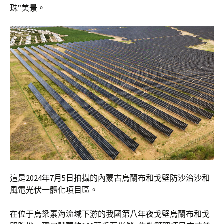
珠”美景。
這是2024年7月5日拍攝的內蒙古烏蘭布和戈壁防沙治沙和
風電光伏一體化項目區。
在位于烏梁素海流域下游的我國第八年夜戈壁烏蘭布和戈