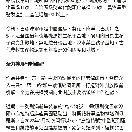
點農牧業財產鏈產值估計衝破900億元，國度級財產化龍頭
企業達11家，自治區級財產化龍頭企業達120家，農牧業重
點財產加工產值增加6％以上。
今朝，巴彥淖爾市是中國蜜瓜、葵花、肉羊（巴美）之
鄉，是全國最年夜無機原奶生孩子基地、食用向日葵生孩
子買賣集散地、無毛絨分梳基地、脫水菜生孩子基地，古
代農牧業產物遠銷五年夜洲93個國度和地域。
全力擴展“伴侶圈”
作為共建“一帶一路”主要節點城市的巴彥淖爾市，深度介
入共建“一帶一路”和中蒙俄經濟走廊，打造對外開放微弱
引擎，全力在扶植我國向北開放主要橋頭堡上作進獻。
近期，一列列滿載集裝箱的“烏拉特號”中歐班列從巴彥淖
爾市烏拉特后旗產業園區駛出，將葵花籽等產物輸送到俄
羅斯。自2022年1月初次開行以來，“烏拉特號”中歐班列運
輸量和線路籠罩范圍連續擴展，累計發送48列，運輸貨色