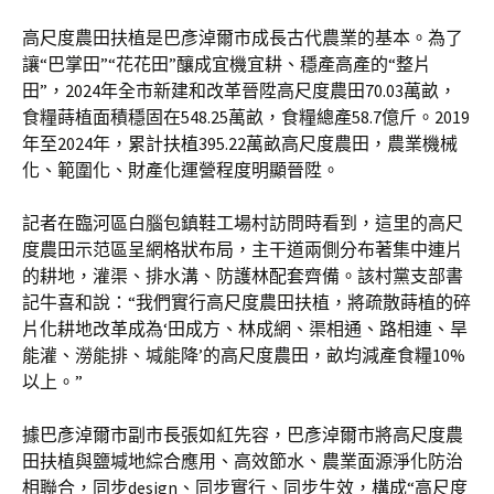
高尺度農田扶植是巴彥淖爾市成長古代農業的基本。為了
讓“巴掌田”“花花田”釀成宜機宜耕、穩產高產的“整片
田”，2024年全市新建和改革晉陞高尺度農田70.03萬畝，
食糧蒔植面積穩固在548.25萬畝，食糧總產58.7億斤。2019
年至2024年，累計扶植395.22萬畝高尺度農田，農業機械
化、範圍化、財產化運營程度明顯晉陞。
記者在臨河區白腦包鎮鞋工場村訪問時看到，這里的高尺
度農田示范區呈網格狀布局，主干道兩側分布著集中連片
的耕地，灌渠、排水溝、防護林配套齊備。該村黨支部書
記牛喜和說：“我們實行高尺度農田扶植，將疏散蒔植的碎
片化耕地改革成為‘田成方、林成網、渠相通、路相連、旱
能灌、澇能排、堿能降’的高尺度農田，畝均減產食糧10%
以上。”
據巴彥淖爾市副市長張如紅先容，巴彥淖爾市將高尺度農
田扶植與鹽堿地綜合應用、高效節水、農業面源淨化防治
相聯合，同步design、同步實行、同步生效，構成“高尺度