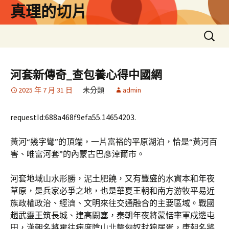
跳
真理的切片
至
主
搜
要
尋
內
關
容
鍵
河套新傳奇_查包養心得中國網
字:
2025 年 7 月 31 日
未分類
admin
requestId:688a468f9efa55.14654203.
黃河“幾字彎”的頂端，一片富裕的平原湖泊，恰是“黃河百
害、唯富河套”的內蒙古巴彥淖爾市。
河套地域山水形勝，泥土肥饒，又有豐盛的水資本和年夜
草原，是兵家必爭之地，也是華夏王朝和南方游牧平易近
族政權政治、經濟、文明來往交通融合的主要區域。戰國
趙武靈王筑長城、建高闕塞，秦朝年夜將蒙恬率軍戍邊屯
田，漢朝名將霍往病度陰山北擊匈奴封狼居胥，唐朝名將