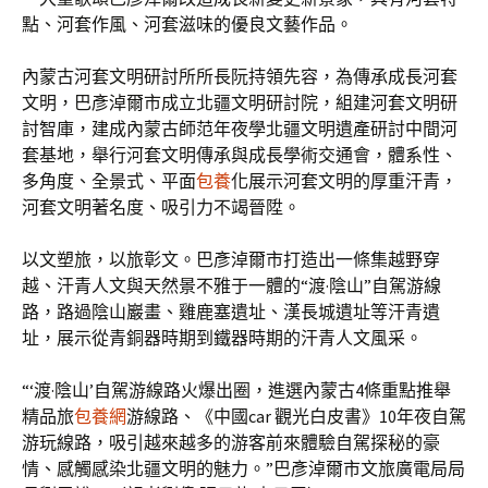
點、河套作風、河套滋味的優良文藝作品。
內蒙古河套文明研討所所長阮持領先容，為傳承成長河套
文明，巴彥淖爾市成立北疆文明研討院，組建河套文明研
討智庫，建成內蒙古師范年夜學北疆文明遺產研討中間河
套基地，舉行河套文明傳承與成長學術交通會，體系性、
多角度、全景式、平面
包養
化展示河套文明的厚重汗青，
河套文明著名度、吸引力不竭晉陞。
以文塑旅，以旅彰文。巴彥淖爾市打造出一條集越野穿
越、汗青人文與天然景不雅于一體的“渡·陰山”自駕游線
路，路過陰山巖畫、雞鹿塞遺址、漢長城遺址等汗青遺
址，展示從青銅器時期到鐵器時期的汗青人文風采。
“‘渡·陰山’自駕游線路火爆出圈，進選內蒙古4條重點推舉
精品旅
包養網
游線路、《中國car 觀光白皮書》10年夜自駕
游玩線路，吸引越來越多的游客前來體驗自駕探秘的豪
情、感觸感染北疆文明的魅力。”巴彥淖爾市文旅廣電局局