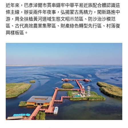
近年來，巴彥淖爾市貫串鑄牢中華平易近族配合體認識這
條主線，辦妥兩件年夜事，弘揚蒙古馬精力，闖新路進中
游，周全扶植黃河道域生態文昭示范區、防沙治沙模范
區、古代高效農業集聚區、財產綠色轉型先行區、村落復
興樣板區。