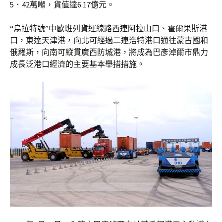
5．42萬噸，貨值達6.17億元。
“烏拉特號”中歐班列貨運線路西連阿拉山口、霍爾果斯港
口，東達天津港，向北可經過二連浩特港口通往蒙古國和
俄羅斯，向南可縱貫廣西防城港，將成為巴彥淖爾市鼎力
成長泛港口經濟的主要基本舉措措施。