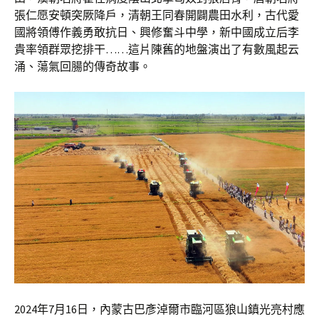
張仁愿安頓突厥降戶，清朝王同春開闢農田水利，古代愛
國將領傅作義勇敢抗日、興修奮斗中學，新中國成立后李
貴率領群眾挖排干……這片陳舊的地盤演出了有數風起云
涌、蕩氣回腸的傳奇故事。
2024年7月16日，內蒙古巴彥淖爾市臨河區狼山鎮光亮村應