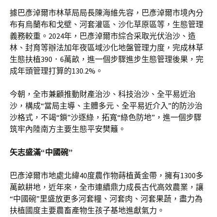
據巴彥淖爾市林草局局長陳海維先容，巴彥淖爾市境內分
布有烏蘭布和戈壁、河套灌區、沙化草原區等，生態管理
義務較重。2024年，巴彥淖爾市綜合采取光伏治沙、造
林、封育等辦法加年夜區域沙化地盤管理力度，完成林草
生態扶植390．6萬畝，進一個步驟進步生態管理後果，完
成年頭管理打算的130.2%。
今朝，全市兼顧推動財產治沙、科技治沙、全平易近治
沙，構成“當局主導、主體多元、全平易近介入”的防沙治
沙格式，不竭“鎖”沙逐綠，拓寬“綠色防地”，進一個步驟
筑牢內陸南方主要生態平安樊籬。
矢志盛滿“中國碗”
巴彥淖爾市地處北緯40度農作物蒔植黃金帶，擁有1300多
萬畝耕地，近年來，全市連續鼎力成長古代高效農業，讓
“中國碗”里盛放更多河套糧、河套肉、河套果蔬，盡力為
扶植國度主要農畜產物生孩子基地進獻氣力。