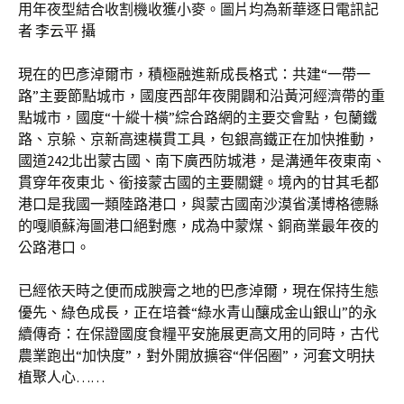
用年夜型結合收割機收獲小麥。圖片均為新華逐日電訊記
者 李云平 攝
現在的巴彥淖爾市，積極融進新成長格式：共建“一帶一
路”主要節點城市，國度西部年夜開闢和沿黃河經濟帶的重
點城市，國度“十縱十橫”綜合路網的主要交會點，包蘭鐵
路、京躲、京新高速橫貫工具，包銀高鐵正在加快推動，
國道242北出蒙古國、南下廣西防城港，是溝通年夜東南、
貫穿年夜東北、銜接蒙古國的主要關鍵。境內的甘其毛都
港口是我國一類陸路港口，與蒙古國南沙漠省漢博格德縣
的嘎順蘇海圖港口絕對應，成為中蒙煤、銅商業最年夜的
公路港口。
已經依天時之便而成腴膏之地的巴彥淖爾，現在保持生態
優先、綠色成長，正在培養“綠水青山釀成金山銀山”的永
續傳奇：在保證國度食糧平安施展更高文用的同時，古代
農業跑出“加快度”，對外開放擴容“伴侶圈”，河套文明扶
植聚人心……