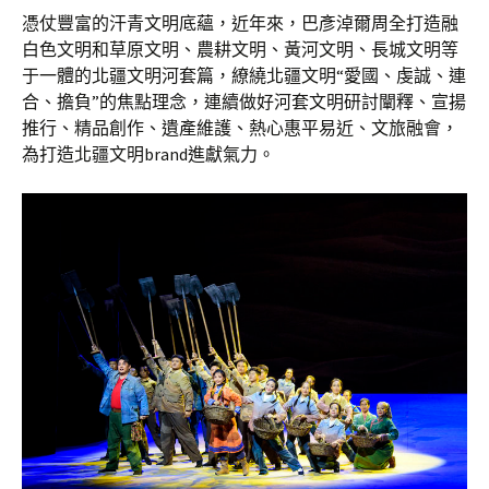
憑仗豐富的汗青文明底蘊，近年來，巴彥淖爾周全打造融
白色文明和草原文明、農耕文明、黃河文明、長城文明等
于一體的北疆文明河套篇，繚繞北疆文明“愛國、虔誠、連
合、擔負”的焦點理念，連續做好河套文明研討闡釋、宣揚
推行、精品創作、遺產維護、熱心惠平易近、文旅融會，
為打造北疆文明brand進獻氣力。