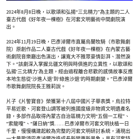
2024年8月8日晚，以歌頌和弘揚“三北精力”為主題的二人
臺古代戲《好年夜一棵樹》在河套文明藝術中間劇院演
出。
2024年11月19日晚，巴彥淖爾市直屬烏蘭牧騎（市歌舞劇
院）原創作品二人臺古代戲《好年夜一棵樹》在內蒙古藝
術劇院音樂廳出色演出，讓寬大不雅眾豪情彭湃、潸然淚
下。“該劇深入掌握北疆文明與時俱進的立異性，以歌頌和
弘揚‘三北精力’為主題，經由過程離合悲歡的感情故事反應
本地生態從‘沙進人退’到‘綠進沙退’的時期劇變。”巴彥淖爾
市歌舞劇院院長王雅莉說。
片子《片警寶音》榮獲第十八屆中國片子華表獎，烏拉特
平易近歌、河套登山調等被列進國度級非物資文明遺產名
錄，多部作品取得內蒙古自治區精力文明“五個一工程”、
“索龍嘎”、“薩日納”獎……巴彥淖爾市河套文明扶植一日
千里，慢慢構建起較為完整的河套文明研討系統，涌現出
一大量歌頌巴彥淖爾改造成長新變更新景象，具有河套特