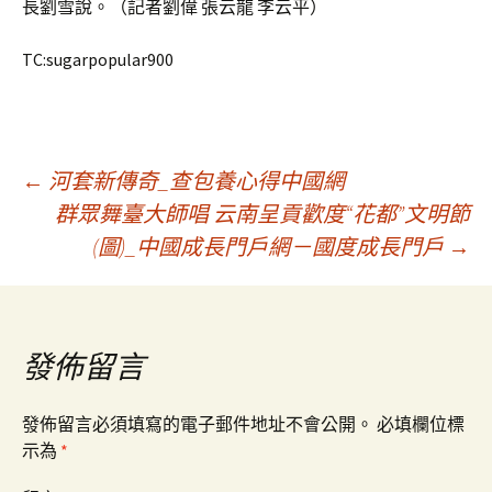
長劉雪說。（記者劉偉 張云龍 李云平）
TC:sugarpopular900
文
←
河套新傳奇_查包養心得中國網
群眾舞臺大師唱 云南呈貢歡度“花都”文明節
(圖)_中國成長門戶網－國度成長門戶
→
章
導
發佈留言
覽
發佈留言必須填寫的電子郵件地址不會公開。
必填欄位標
示為
*