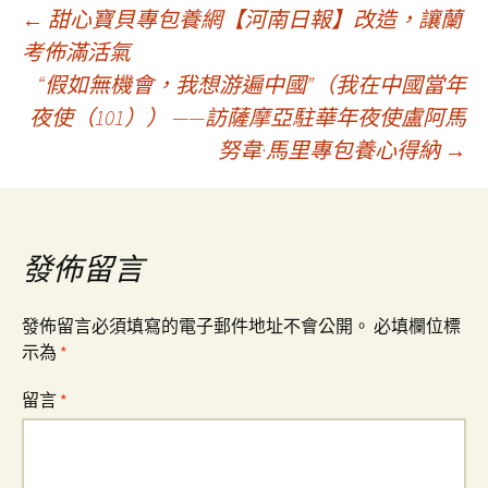
文
←
甜心寶貝專包養網【河南日報】改造，讓蘭
考佈滿活氣
“假如無機會，我想游遍中國”（我在中國當年
章
夜使（101）） ——訪薩摩亞駐華年夜使盧阿馬
努韋·馬里專包養心得納
→
導
覽
發佈留言
發佈留言必須填寫的電子郵件地址不會公開。
必填欄位標
示為
*
留言
*