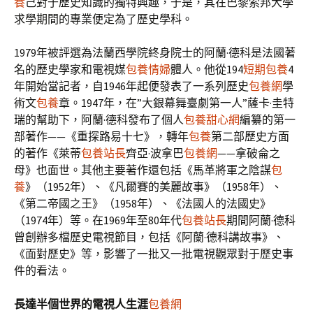
養
己對于歷史知識的獨特興趣，于是，其在巴黎索邦大學
求學期間的專業便定為了歷史學科。
1979年被評選為法蘭西學院終身院士的阿蘭·德科是法國著
名的歷史學家和電視媒
包養情婦
體人。他從194
短期包養
4
年開始當記者，自1946年起便發表了一系列歷史
包養網
學
術文
包養
章。1947年，在”大銀幕舞臺劇第一人”薩卡·圭特
瑞的幫助下，阿蘭·德科發布了個人
包養甜心網
編纂的第一
部著作——《重探路易十七》，轉年
包養
第二部歷史方面
的著作《萊蒂
包養站長
齊亞·波拿巴
包養網
——拿破侖之
母》也面世。其他主要著作還包括《馬革將軍之陰謀
包
養
》（1952年）、《凡爾賽的美麗故事》（1958年）、
《第二帝國之王》（1958年）、《法國人的法國史》
（1974年）等。在1969年至80年代
包養站長
期間阿蘭·德科
曾創辦多檔歷史電視節目，包括《阿蘭·德科講故事》、
《面對歷史》等，影響了一批又一批電視觀眾對于歷史事
件的看法。
長達半個世界的電視人生涯
包養網