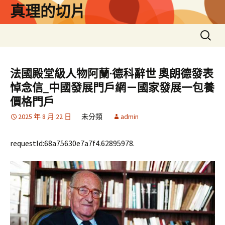
跳
真理的切片
至
主
搜
要
尋
內
關
容
鍵
法國殿堂級人物阿蘭·德科辭世 奧朗德發表
字:
悼念信_中國發展門戶網－國家發展一包養
價格門戶
2025 年 8 月 22 日
未分類
admin
requestId:68a75630e7a7f4.62895978.