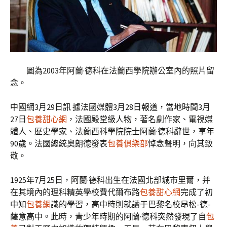
圖為2003年阿蘭·德科在法蘭西學院辦公室內的照片留
念。
中國網3月29日訊 據法國媒體3月28日報道，當地時間3月
27日
包養甜心網
，法國殿堂級人物，著名劇作家、電視媒
體人、歷史學家、法蘭西科學院院士阿蘭·德科辭世，享年
90歲。法國總統奧朗德發表
包養俱樂部
悼念聲明，向其致
敬。
1925年7月25日，阿蘭·德科出生在法國北部城市里爾，并
在其境內的理科精英學校費代爾布路
包養甜心網
完成了初
中知
包養網
識的學習，高中時則就讀于巴黎名校昂松-德-
薩意高中。此時，青少年時期的阿蘭·德科突然發現了自
包