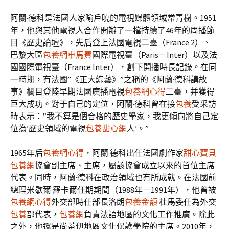
阿蘭·德科是法國人家喻戶曉的電視媒體領域常青樹。1951
年，他與其他電視人合作開辦了一檔持續了46年的周播節
目《歷史論壇》，先后登上法國電視二臺（France 2）、
巴黎大區
包養網車馬費
國際電視臺（Paris－Inter）以及法
國國際電視臺（France Inter），創下開播時長記錄。在同
一時期，有法國”《正大綜藝》”之稱的《阿蘭·德科講故
事》欄目登陸早期法國廣播電視
包養網心得
二臺，并獲得
巨大成功。對于自己的定位，阿蘭·德科曾在接
包養
受采訪
時表示：”我不算是個合格的歷史學家，我更傾向將自己定
位為’歷史領域的電視
包養甜心網
人’。”
1965年后
包養網心得
，阿蘭·德科出任法國劇作家
甜心寶貝
包養網
協會副主席、主席，屬該協會成立以來的首位主席
代表。同時，阿蘭·德科在政治領域也有所成就。在法國前
總理米歇爾·羅卡爾任期期間（1988年－1991年），他曾被
包養網心得
外交部時任部長洛朗
包養金額
·杜馬委任為外交
包養
部代表，
包養網
負責法語地區的文化工作推廣。除此
之外，他還是尚蒂伊地區文化保護學院的主席。2010年，