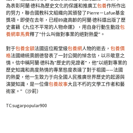
為表彰阿蘭·德科為歷史文化的保護和推廣工
包養
作所作出
的努力，聯合國教科文組織向其頒發了Pierre－Lafue基金
獎項。即使在去年，已經89歲高齡的阿蘭·德科還出版了歷
史書籍《九位不平常的人物命運》，用自身行動生動詮
包
養網車馬費
釋了”什么叫做對事業的絕對熱愛”。
對于
包養金額
法國這位殿堂級
包養網
人物的逝去，
包養價
格
法國總統奧朗德發表了一封公開的悼念信，以示敬意之
情。信中稱阿蘭·德科為”歷史的見證者”，他”以絕對專業的
歷史知識和高度熱情的專業態度表達了對于祖國——法國
的熱愛，他一生致力于向全國人民推廣世界歷史的起源與
演變知識，是一位偉
包養故事
大且不朽的文學工作者和藝
術家。”（沙莉）
TC:sugarpopular900