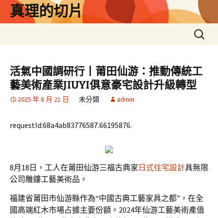
跳
真理的切片
至
主
搜
要
尋
內
關
容
鍵
活氣中國調研行丨莆田仙游：推動傳統工
字:
藝美術產業JIUYI俱意豪宅設計升級轉型
2025 年 8 月 21 日
未分類
admin
requestId:68a4ab83776587.66195876.
8月18日，工人在莆田仙游三福古典家
日式住宅設計
具無限
公司雕鏤工藝美術品。
福建省莆田市仙游縣作為“中國古典工藝家具之都”，在全
國高端紅木市場占據主要份額。2024年仙游工藝美術產值