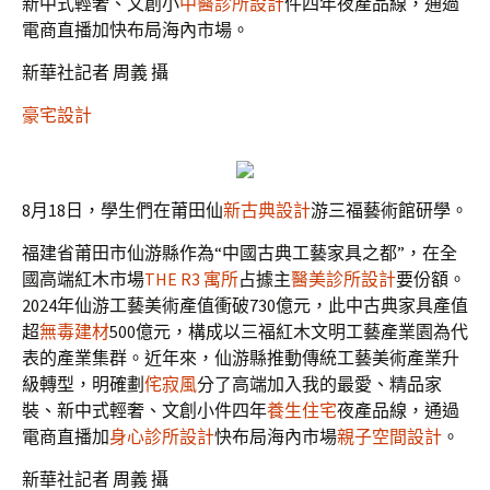
新中式輕奢、文創小
中醫診所設計
件四年夜產品線，通過
電商直播加快布局海內市場。
新華社記者 周義 攝
豪宅設計
8月18日，學生們在莆田仙
新古典設計
游三福藝術館研學。
福建省莆田市仙游縣作為“中國古典工藝家具之都”，在全
國高端紅木市場
THE R3 寓所
占據主
醫美診所設計
要份額。
2024年仙游工藝美術產值衝破730億元，此中古典家具產值
超
無毒建材
500億元，構成以三福紅木文明工藝產業園為代
表的產業集群。近年來，仙游縣推動傳統工藝美術產業升
級轉型，明確劃
侘寂風
分了高端加入我的最愛、精品家
裝、新中式輕奢、文創小件四年
養生住宅
夜產品線，通過
電商直播加
身心診所設計
快布局海內市場
親子空間設計
。
新華社記者 周義 攝