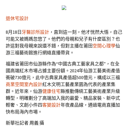
退休宅設計
8月18日
牙醫診所設計
，直到這一刻，他才恍然大悟，自己
可能又被媽媽忽悠了。他們的母親和兒子有什麼區別？也
許這對我母親來說還不錯，但對主播在莆田
空間心理學
仙
游三福藝術館進行網絡直播帶貨。
福建省莆田市仙游縣作為“中國古典工藝家具之都”，在全
國高端紅木市場占據主要份額。2024年仙游工藝美術產值
衝破730億元，此中古典家具產值超500億元，構成以三福
商業空間室內設計
紅木文明工藝產業園為代表的產業集
群。近年來，仙游
健康住宅
縣推動傳統工藝美術產業升級
轉型，明確劃分了高端加入我的最愛、精品家裝、新中式
輕奢、文創小件四
客變設計
年夜產品線，通過電商直播加
快布局海內市場。
新華社記者 周義 攝