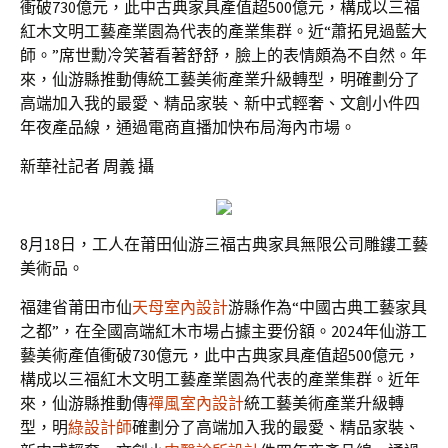
衝破730億元，此中古典家具產值超500億元，構成以三福
紅木文明工藝產業園為代表的產業集群。近“蕭拓見過藍大
師。”席世勳冷笑著看著舒舒，臉上的表情頗為不自然。年
來，仙游縣推動傳統工藝美術產業升級轉型，明確劃分了
高端加入我的最愛、精品家裝、新中式輕奢、文創小件四
年夜產品線，通過電商直播加快布局海內市場。
新華社記者 周義 攝
8月18日，工人在莆田仙游三福古典家具無限公司雕鏤工藝
美術品。
福建省莆田市仙
天母室內設計
游縣作為“中國古典工藝家具
之都”，在全國高端紅木市場占據主要份額。2024年仙游工
藝美術產值衝破730億元，此中古典家具產值超500億元，
構成以三福紅木文明工藝產業園為代表的產業集群。近年
來，仙游縣推動傳
禪風室內設計
統工藝美術產業升級轉
型，明
綠設計師
確劃分了高端加入我的最愛、精品家裝、