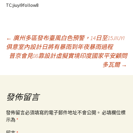
TC:jiuyi9follow8
文
←
廣州多區發布臺風白色預警，14日至15JIUYI
俱意室內設計日將有暴雨到年夜暴雨過程
普京會見08靠設計虛擬實境印度國家平安顧問
章
多瓦爾
→
導
覽
發佈留言
發佈留言必須填寫的電子郵件地址不會公開。
必填欄位標
示為
*
留言
*