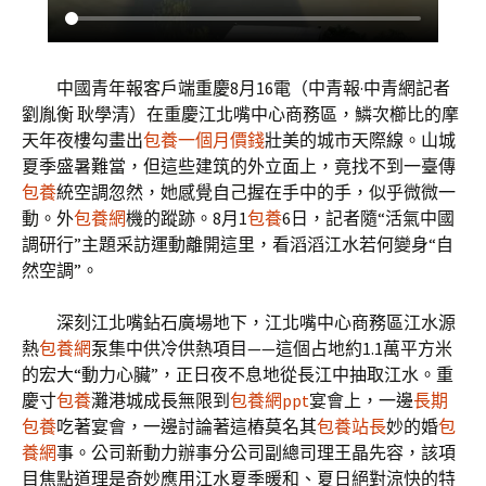
中國青年報客戶端重慶8月16電（中青報·中青網記者
劉胤衡 耿學清）在重慶江北嘴中心商務區，鱗次櫛比的摩
天年夜樓勾畫出
包養一個月價錢
壯美的城市天際線。山城
夏季盛暑難當，但這些建筑的外立面上，竟找不到一臺傳
包養
統空調忽然，她感覺自己握在手中的手，似乎微微一
動。外
包養網
機的蹤跡。8月1
包養
6日，記者隨“活氣中國
調研行”主題采訪運動離開這里，看滔滔江水若何變身“自
然空調”。
深刻江北嘴鉆石廣場地下，江北嘴中心商務區江水源
熱
包養網
泵集中供冷供熱項目——這個占地約1.1萬平方米
的宏大“動力心臟”，正日夜不息地從長江中抽取江水。重
慶寸
包養
灘港城成長無限到
包養網ppt
宴會上，一邊
長期
包養
吃著宴會，一邊討論著這樁莫名其
包養站長
妙的婚
包
養網
事。公司新動力辦事分公司副總司理王晶先容，該項
目焦點道理是奇妙應用江水夏季暖和、夏日絕對涼快的特