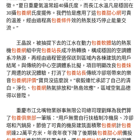
徵。“夏日重慶氣溫常超40攝氏度，而長江水溫凡是穩固在
30攝
包養網
氏度擺佈。我們恰是應用了這
包養甜心網
可貴
的溫差，經由過程高
包養條件
效的熱泵技巧停止能量交
流。”
王晶說，被抽提下去的江水在動力
包養軟體
站的熱泵
機
包養網
組中完
包養站長
成冷熱轉換，構成穩固的空調體
系冷熱源，再經由過程管道保送到區域內各棟建筑的用戶
結尾。與傳統的中心空調體系比擬，項目明顯改良
包養妹
了周遭的狀況體驗，打消了
包養站長
傳統冷卻塔帶來的樂
音
包養網評價
“寶貝沒這麼說。”裴毅連忙承認了自己的清
白。淨化、
包養網
熱氣排放和“熱島效應”，區域空氣品德
得以晉陞。
重慶市江北嘴物業辦事無限公司總司理劉輝為我們算
了
包養俱樂部
一筆賬：“用戶無需自行扶植制冷機房、冷卻
塔和汽鍋房，節儉了可貴的機房建筑面積聚
包養網
計
包養
網
達2.2萬平方米，年夜年夜下降了後期裝
包養甜心網
備投