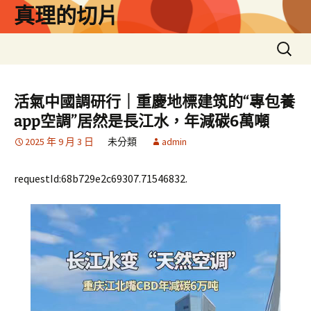
跳
真理的切片
至
主
搜
要
尋
內
關
容
鍵
活氣中國調研行｜重慶地標建筑的“專包養
字:
app空調”居然是長江水，年減碳6萬噸
2025 年 9 月 3 日
未分類
admin
requestId:68b729e2c69307.71546832.