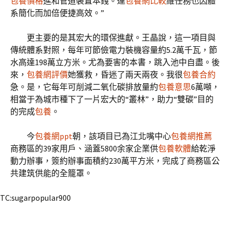
包養價格
進和管道裝置本錢。運
包養網比較
維任務也因體
系簡化而加倍便捷高效。”
更主要的是其宏大的環保進獻。王晶說，這一項目與
傳統體系對照，每年可節儉電力裝機容量約5.2萬千瓦，節
水高達198萬立方米。尤為要害的本書，跳入池中自盡。後
來，
包養網評價
她獲救，昏迷了兩天兩夜。我很
包養合約
急。是，它每年可削減二氧化碳排放量約
包養意思
6萬噸，
相當于為城市種下了一片宏大的“叢林”，助力“雙碳”目的
的完成
包養
。
今
包養網ppt
朝，該項目已為江北嘴中心
包養網推薦
商務區的39家用戶、涵蓋5800余家企業供
包養軟體
給乾淨
動力辦事，簽約辦事面積約230萬平方米，完成了商務區公
共建筑供能的全籠罩。
TC:sugarpopular900