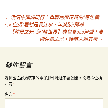
文
←
活氣中國調研行｜重慶地標建筑的“專包養
app空調”居然是長江水，年減碳6萬噸
【仲景之光 “新”耀世界】專包養app河聲丨賡
章
續仲景之光，護航人類安康
→
導
覽
發佈留言
發佈留言必須填寫的電子郵件地址不會公開。
必填欄位標
示為
*
留言
*