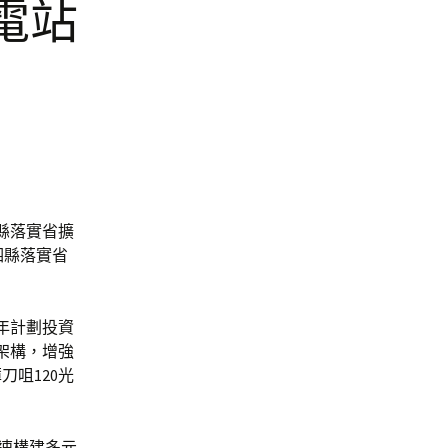
電站
縣落實省擴
泗縣落實省
年計劃投資
架構，增強
咀120光
加速構建多元