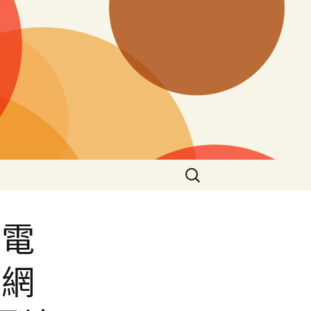
搜
尋
關
鍵
變電
字:
養網