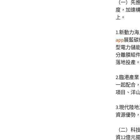
（一）先
度，加速構
上。
1.新動力
app
展藍碳
型電力儲能
分離膜組件
落地投產
2.臨港產
一起配合
項目、洋
3.現代陸
資源優勢
（二）科技
資12億元