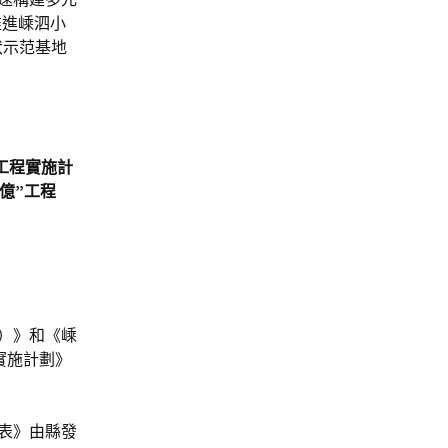
推進嵊泗小
伏示范基地
工程實施計
億”工程
年）》和《嵊
目實施計劃》
目表》由縣發