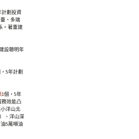
年計劃投資
平臺、多端
系。著重建
建設聰明年
，5年計劃
額
1個，5年
服務效能凸
展小洋山北
地）、洋山深
油5萬噸油