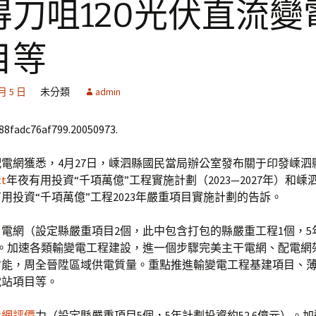
得刀咀120光伏直流變
目等
 月 5 日
未分類
admin
688fadc76af799.20050973.
電網獲悉，4月27日，嵊泗縣國民當局辦公室發布關于印發嵊泗
t
年夜有用投資“千項萬億”工程實施計劃（2023—2027年）和嵊
用投資“千項萬億”工程2023年嚴重項目實施計劃的告訴。
電網（設定縣嚴重項目2個，此中包含打包的縣嚴重工程1個，5
）。加速各類輸變電工程建設，進一個步驟完美主干電網、配電網
能，周全晉陞區域供電質量。重點推進輸變電工程基建項目、薄刀
電站項目等。
養網評價
力（設定縣嚴重項目5個，5年計劃投資約52.6億元）。