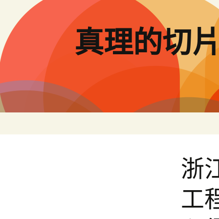
跳
至
主
真理的切
要
內
容
浙
工