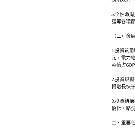
5.全性命
護等各環
（三）發
1.投資質
元，電力總
添值占GD
2.投資規
資增長快
3.投資結
優化，路況
二、重要