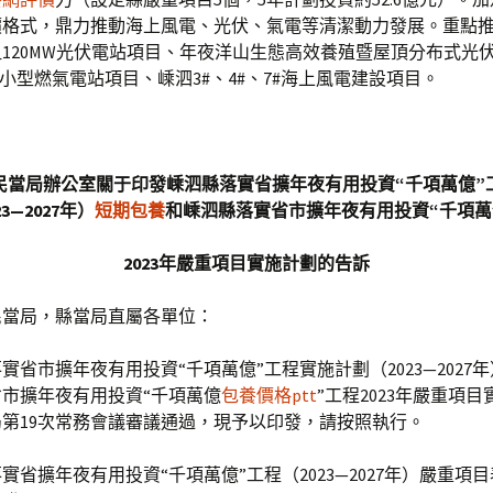
價格式，鼎力推動海上風電、光伏、氣電等清潔動力發展。重點
120MW光伏電站項目、年夜洋山生態高效養殖暨屋頂分布式光
G小型燃氣電站項目、嵊泗3#、4#、7#海上風電建設項目。
：
民當局辦公室關于印發嵊泗縣落實省擴年夜有用投資“千項萬億”
3—2027年）
短期包養
和嵊泗縣落實省市擴年夜有用投資“千項萬
2023年嚴重項目實施計劃的告訴
民當局，縣當局直屬各單位：
實省市擴年夜有用投資“千項萬億”工程實施計劃（2023—2027
市擴年夜有用投資“千項萬億
包養價格ptt
”工程2023年嚴重項
第19次常務會議審議通過，現予以印發，請按照執行。
實省擴年夜有用投資“千項萬億”工程（2023—2027年）嚴重項