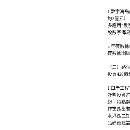
1.數字海
約2億元）
多應用”
設數字海
2.年夜數
夜數據園
（三）路況
投資428
1.口岸工
計劃投資約
起、特點
作業區集裝
水港區二
品碼頭建