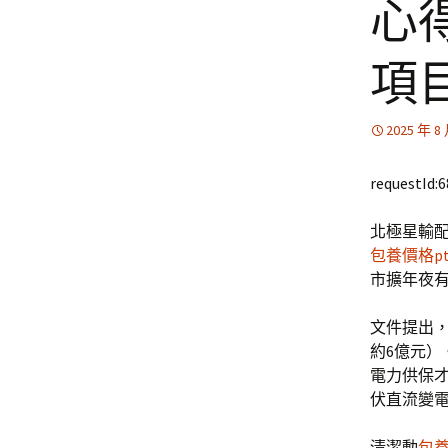
心
項
2025 年 8
requestId:
北極星輸配
包養價格pt
市擴年夜有
文件提出，
約6億元
電力供保才
伏直流變
清潔動
包