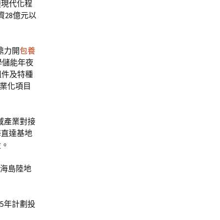
鏈現代化程
28億元以
鼎力開
包養
學儲能年夜
組件及特種
產業化項目
區域產業對接
海直達基地
設。
揮海島陸地
5年計劃投