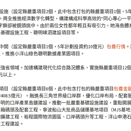
島設施（設定縣嚴重項目2個，此中包含打包的縣嚴重項目1個，5
。周全推進經濟數字化轉型，構建構成科學高效的“同心專心一
數字鎖卻被鏡頭挑中。由於兩位女性都年輕且有吸引力，她海島體
島基礎設施工程、聰明嵊泗建設項目等。
據中間（設定縣嚴重項目1個，5年計劃投資約10億元）
包養行情
。
區，推進小洋山綠色聰明數據產業園項目。
強省領域。加速構建現代化綜合路況體系，實施縣嚴重項目12個
億元以上。
程項目（設定縣嚴重項目6個，此中包含打包的縣嚴重項目
包養金
408.5億元）。融進長三角世界級口岸群，優化口岸布局，配套
鮮明的口岸產業島鏈建設。推動一批嚴重基礎設施建設，重點開
箱碼頭及配套工程、寧波船山大批商品儲運基地項目（MJS基
期擴建工程、裕程國際物流園區、口岸碼頭升等工程、洋山申港石
設工程建設。