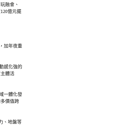
游玩融會、
20億元擺
，加年夜重
動感化強的
資主體活
域一體化發
向多價值跨
力、地盤等
。