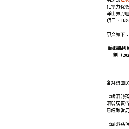
化電力保
洋山薄刀咀
項目、LN
原文如下
嵊泗縣國
劃（202
各鄉鎮國
《嵊泗縣落
泗縣落實省
已經縣當局
《嵊泗縣落