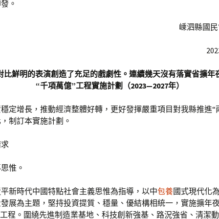
印發。
嵊泗縣國民
20
對比鮮明的表演創造了充足的戲劇性。連續幾天沒有落實省擴年
“千項萬億”工程實施計劃（2023—2027年）
穩定增長，推動經濟整體好轉，更好發揮嚴重項目對我縣推進“
化，制訂本實施計劃。
請求
導思惟。
近平新時代中國特點社會主義思惟為指導，以中
包養
國式現代化
量發展為主題，堅持投資提質、穩量、優結構相統一，實施擴年
”工程。圍繞先進制造業基地、科技創新強基、路況強省、清潔