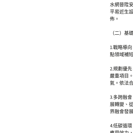
水網晉陞
平易近生設
佈。
（二）基
1.戰略導
點領域補
2.規劃優
嚴重項目
氣。依法
3.多跨融
展轉變、
界融會發
4.低碳循
應用效力