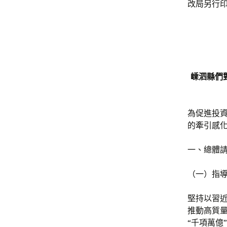
改局另行
嵊泗縣們
為促進投資
的牽引感
一、總體
（一）指
堅持以習
推動高質
“千項萬億