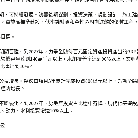
周期、可持續發展。統籌後期謀劃、投資決策、規劃設計、施工建
節，實施高標準建設、低本錢融資和全性命周期運維的優質工程
展目標。
量明顯晉陞。到2027年，力爭全縣每百元固定資產投資產出的GDP晉
裝機容量達到140萬千瓦以上，水網覆蓋率達到90%以上，文明
P比重達到10%。
模公道增長。縣嚴重項目5年累計完成投資600億元以上，帶動全
于經濟增長。
構不斷優化。到2027年，房地產投資占比穩中有降，現代化基礎
、動力、水利投資增速10%以上。
任務