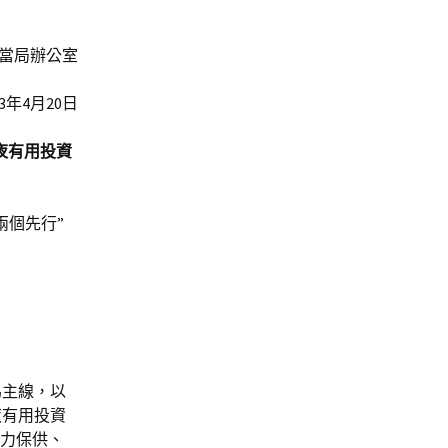
當局辦公室
23年4月20日
夜有用投資
兩個先行”
為主線，以
夜有用投資
動力保供、