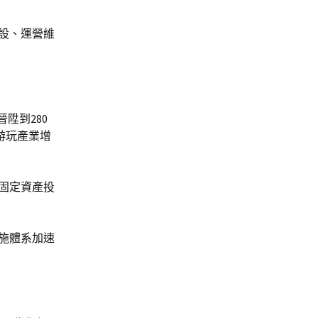
設、運營維
。
陞到280
游玩產業增
縣固定資產投
設施體系加速