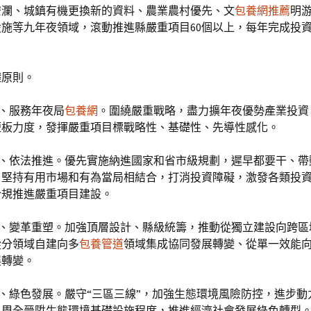
安瀾、城鎮有機更換新的資料、農業農村優先、文
包養網推薦
明
施等九年夜領域，滾動推進縣嚴重項目60個以上，每年完成投資1
礎原則。
向、服務年夜局
包養網
。圍繞嚴重戰略，盡力擴年夜優勢產業投資
短板力度，發揮嚴重項目標戰略性、基礎性、先導性感化。
先、依法推進。優先實施納進國家和省市級規劃，遲早都要干、帶
。堅持有用市場和有為當局相結合，打消投資障礙，激發各類投
合規推進嚴重項目建設。
會、變革重塑。加強頂層設計、縣級統籌，推動從獨立建設向跨區
從分領域自建向多
包養管道
領域集成協同發展轉變、從單一效能
展轉變。
環、綠色發展。嚴守“三區三線”，加強生態環境風險防控，進步動
，周全晉陞生態環境基礎設施程度，推進經濟社會發展綠色轉型