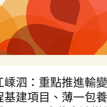
片
江嵊泗：重點推進輸
程基建項目、薄一包