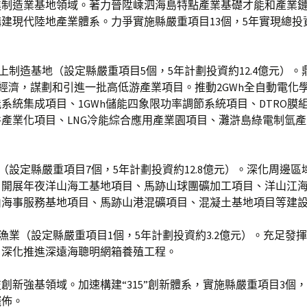
進制造業基地領域。著力晉陞嵊泗海島特點產業基礎才能和產業
建現代陸地產業體系。力爭實施縣嚴重項目13個，5年實現總投資
海上制造基地（設定縣嚴重項目5個，5年計劃投資約12.4億元）。
經濟，謀劃和引進一批高低游產業項目。推動2GWh全自動電化
系統集成項目、1GWh儲能四象限功率調節系統項目、DTRO膜
產業化項目、LNG冷能綜合應用產業園項目、灘滸島綠電制氫
。
業（設定縣嚴重項目7個，5年計劃投資約12.8億元）。深化周邊
，開展年夜洋山海工基地項目、馬跡山球團礦加工項目、洋山江
山海事服務基地項目、馬跡山港混礦項目、混凝土基地項目等建
地漁業（設定縣嚴重項目1個，5年計劃投資約3.2億元）。充足發
，深化推進深遠海聰明網箱養殖工程。
創新強基領域。加速構建“315”創新體系，實施縣嚴重項目3個，
擺佈。