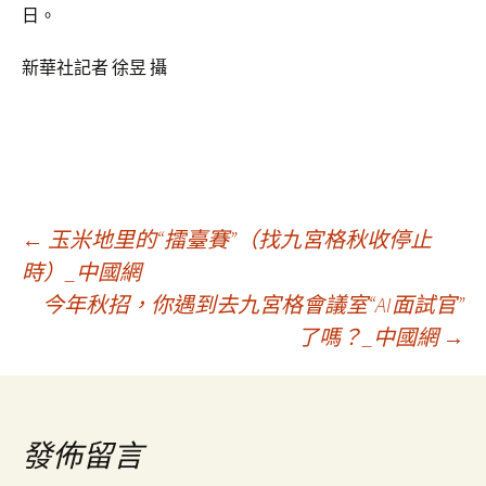
日。
新華社記者 徐昱 攝
文
←
玉米地里的“擂臺賽”（找九宮格秋收停止
時）_中國網
今年秋招，你遇到去九宮格會議室“AI面試官”
章
了嗎？_中國網
→
導
覽
發佈留言