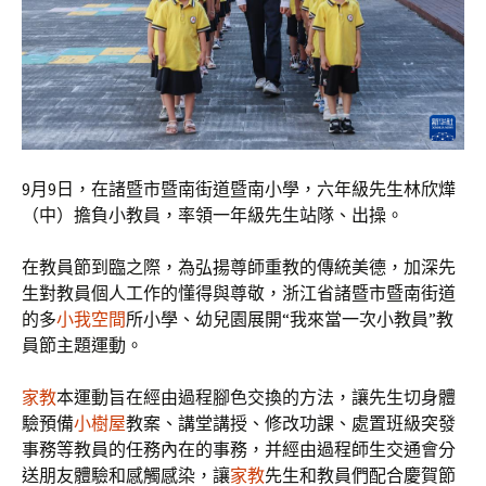
9月9日，在諸暨市暨南街道暨南小學，六年級先生林欣燁
（中）擔負小教員，率領一年級先生站隊、出操。
在教員節到臨之際，為弘揚尊師重教的傳統美德，加深先
生對教員個人工作的懂得與尊敬，浙江省諸暨市暨南街道
的多
小我空間
所小學、幼兒園展開“我來當一次小教員”教
員節主題運動。
家教
本運動旨在經由過程腳色交換的方法，讓先生切身體
驗預備
小樹屋
教案、講堂講授、修改功課、處置班級突發
事務等教員的任務內在的事務，并經由過程師生交通會分
送朋友體驗和感觸感染，讓
家教
先生和教員們配合慶賀節