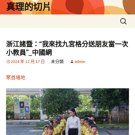
跳
真理的切片
至
主
搜
要
尋
內
關
容
鍵
浙江諸暨：“我來找九宮格分送朋友當一次
字:
小教員”_中國網
2024 年 12 月 17 日
未分類
admin
聚首場地