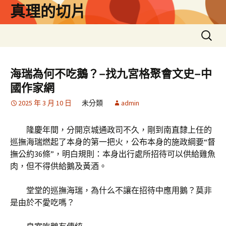
跳
真理的切片
至
主
搜
要
尋
內
關
容
鍵
海瑞為何不吃鵝？–找九宮格聚會文史–中
字:
國作家網
2025 年 3 月 10 日
未分類
admin
隆慶年間，分開京城通政司不久，剛到南直隸上任的
巡撫海瑞燃起了本身的第一把火，公布本身的施政綱要“督
撫公約36條”，明白規則：本身出行處所招待可以供給雞魚
肉，但不得供給鵝及黃酒。
堂堂的巡撫海瑞，為什么不讓在招待中應用鵝？莫非
是由於不愛吃嗎？