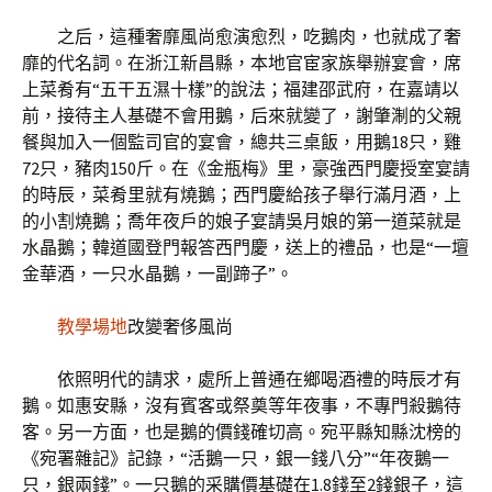
之后，這種奢靡風尚愈演愈烈，吃鵝肉，也就成了奢
靡的代名詞。在浙江新昌縣，本地官宦家族舉辦宴會，席
上菜肴有“五干五濕十樣”的說法；福建邵武府，在嘉靖以
前，接待主人基礎不會用鵝，后來就變了，謝肇淛的父親
餐與加入一個監司官的宴會，總共三桌飯，用鵝18只，雞
72只，豬肉150斤。在《金瓶梅》里，豪強西門慶授室宴請
的時辰，菜肴里就有燒鵝；西門慶給孩子舉行滿月酒，上
的小割燒鵝；喬年夜戶的娘子宴請吳月娘的第一道菜就是
水晶鵝；韓道國登門報答西門慶，送上的禮品，也是“一壇
金華酒，一只水晶鵝，一副蹄子”。
教學場地
改變奢侈風尚
依照明代的請求，處所上普通在鄉喝酒禮的時辰才有
鵝。如惠安縣，沒有賓客或祭奠等年夜事，不專門殺鵝待
客。另一方面，也是鵝的價錢確切高。宛平縣知縣沈榜的
《宛署雜記》記錄，“活鵝一只，銀一錢八分”“年夜鵝一
只，銀兩錢”。一只鵝的采購價基礎在1.8錢至2錢銀子，這