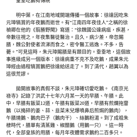
皇室吃鵝有傳統
明中葉，在江南地域開端傳播一個故事：徐達因吃朱
元璋犒賞的年夜鵝而逝世。有“江南四年夜佳人”之稱的徐
禎卿在他的《翦勝野聞》寫道：“徐魏國公達病疽，疾甚，
帝數往視之，年夜集醫徒醫治。且久，病少差，帝忽賜
膳，魏公對使者流涕而食之，密令醫工逃逸。不多，告
薨。”可見這時，朱元璋賜膳是有題目的。垂垂地，這個故
事進級成另一個版本：徐達病重不克不及吃鵝，成果朱元
璋經由過程犒賞鵝把徐達給送走了。到了清代，趙翼以為
這很荒謬。
拋開故事的真假不談，朱元璋確切愛吃鵝。《南京光
祿寺》記錄了洪武十七年六月某一天的早膳、午膳。此
中，早膳有飯菜12道，午膳有飯菜20道，早膳有煎爛拖齏
鵝（以搗碎的姜、蒜、韭菜末兒爆噴鼻后煎焗的鵝肉），
午膳燒鵝、鵝肉巴子（鵝肉干）、絲鵝粉湯。到了成祖朱
棣時代，膳單有清蒸雞、椒醋鵝（用鵝一只）。這一時
代，全部皇族的用膳，每月年夜體需求鵝約二百多只。