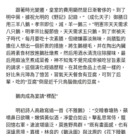
跟著時光變遷，皇室的費用顯然是日漸奢侈的。到了
明中葉，據祝允明的《野記》記錄，“（成化天子）御膳日
用三羊八鵝。孝宗即位，減，羊一鵝三。”明憲宗天天需求
八只鵝，明孝宗比擬節儉，天天需求五只鵝。到了崇禎天
子時代，每月要吃十次素膳，但總嫌寡淡無味，尚膳監的
擔任人想出一個折衷的措施，將生鵝褪毛，并在掏出內臟
后將素食材放進鵝肚燉煮，然后用酒水清洗往除腥味，最
后用麻油烹煮成菜肴，神不知鬼不覺完成崇禎吃甘旨素菜
的請求。這個演化經過歷程，在其他食品上也是一樣的，
好比朱元璋為了憶苦，習氣天天餐食有豆腐，可到了后
輩，吃的“豆腐”倒是近千只鳥腦做成的豆腐。
鵝肉成為宴請“標配”
明初詩人高啟寫過一首《不雅鵝》：“交睡春塘熱，蘋
噴鼻日欲曛。嫩憐黃似酒，凈愛白如云。擊亂思常侍，籠
回憶右軍。滄波堪遠泛，莫進野鳧群。”既有畫面感，也有
深遠意境。異樣，林良的《鵝泳圖》與沈周的《花下睡鵝