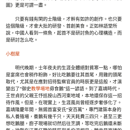
圖》更是可謂一盡。
只要有錢有閑的士階級，才幹有如許的創作。也只要
這個階級，才會大批的研發、首創美食。正如林語堂所
說，中國人看到一條魚，起首不是研討魚的心理構造，而
是研討怎么吃。
小樹屋
明代晚期，士年夜夫的生涯全體絕對貧寒一點，哪怕
是宴席也會稍作粉飾，好比吃鵝要往其首尾，用雞的頭尾
取代，尤其是在應對招待監察官員的時辰更是這般，才演
變出了“御史
教學場地
毋食鵝”這一諺語。到了嘉靖時代，
王世貞的父親王忬巡按山西河東地域，本地還保存這一招
待作風。但是，在現實上，生涯風尚曾經逐步奢侈化了。
嘉靖隆慶年間，無錫首富安氏“安百萬”，專門建築本身的
私人養殖場，養鵝有幾千只，天天耗費三四只，甚至三更
想吃鵝腿，廚子現場就切然后往烹調，等吃完后鵝還未斷