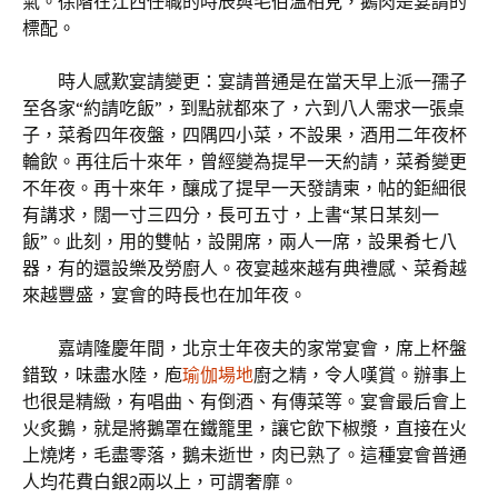
氣。徐階在江西任職的時辰與毛伯溫相見，鵝肉是宴請的
標配。
時人感歎宴請變更：宴請普通是在當天早上派一孺子
至各家“約請吃飯”，到點就都來了，六到八人需求一張桌
子，菜肴四年夜盤，四隅四小菜，不設果，酒用二年夜杯
輪飲。再往后十來年，曾經變為提早一天約請，菜肴變更
不年夜。再十來年，釀成了提早一天發請柬，帖的鉅細很
有講求，闊一寸三四分，長可五寸，上書“某日某刻一
飯”。此刻，用的雙帖，設開席，兩人一席，設果肴七八
器，有的還設樂及勞廚人。夜宴越來越有典禮感、菜肴越
來越豐盛，宴會的時長也在加年夜。
嘉靖隆慶年間，北京士年夜夫的家常宴會，席上杯盤
錯致，味盡水陸，庖
瑜伽場地
廚之精，令人嘆賞。辦事上
也很是精緻，有唱曲、有倒酒、有傳菜等。宴會最后會上
火炙鵝，就是將鵝罩在鐵籠里，讓它飲下椒漿，直接在火
上燒烤，毛盡零落，鵝未逝世，肉已熟了。這種宴會普通
人均花費白銀2兩以上，可謂奢靡。