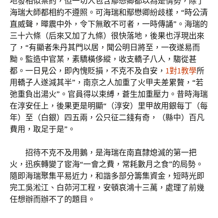
地發相似禁約，但一切人包含鄢懋卿都以為是情勢，除了
海瑞大師都相約不遵照。可海瑞和鄢懋卿紛歧樣，“時公清
直威聲，曄震中外，令下無敢不可者，一時傳誦”。海瑞的
三十六條（后來又加了九條）很快落地，後果也浮現出來
了，“有顯者朱丹其門以居，聞公明日將至，一夜遂易而
黝。監造中官某，素驕橫侈縱，收支轎子八人，騶從甚
都。一日見公，即內愧貶損，不克不及自安，
1對1教學
所
用轎子人遂減其半”，南京之人加重了火甲夫差累贅，“若
弛重負出湯火”。官員得以束縛，蒼生加重壓力。昔時海瑞
在淳安任上，後果更是明顯“（淳安）里甲故用銀每丁（每
年）至（白銀）四五兩，公只征二錢有奇，（縣中）百凡
費用，取足于是”。
招待不克不及用鵝，是海瑞在南直隸熄滅的第一把
火，迅疾轉變了宦海“一會之費，常耗數月之食”的局勢。
隨即海瑞聚集平易近力，和諧多部分籌集資金，短時光即
完工吳淞江、白茆河工程，安頓哀鴻十三萬，處理了前幾
任想辦而辦不了的題目。