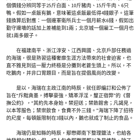
個價錢分辨同等于25斤白面、10斤豬肉、15斤牛肉、6只
鴨。假如一桌飯有鵝，意味著這桌飯最低得4錢銀子。這筆
錢換算后對應：一個邊軍衛所兵士一個月薪水6錢，假如出
勤守邊墻的話加上差補能到1兩；北京城一個雇工一個月也
就1兩多銀子。
在福建南平、浙江淳安、江西興國、北京戶部任務過
的海瑞，很是熟習這種奢靡生涯方法帶來的社會迫害，也
直不雅見到這一壓力終極是分攤到老蒼生頭上。所以，不
吃鵝肉，并非口胃題目，而是旨在提倡風尚的改變。
是以，海瑞在主政江南的時辰，就任即編訂和公佈了
旨在“斥黜貪墨，搏擊豪強，矯革浮淫，釐正宿弊”的《督
撫公約》，“其約先本身始。禁迎送；禁飭館舍；凡謁見，
以本等服色；禁崇飲食，食費不外三錢。”海瑞下降了招待
的尺度，每頓飯限制在3錢以內，鵝也就成了制止的食品。
海瑞仍是知縣的時辰，鄢懋卿南下整理鹽法，也給各