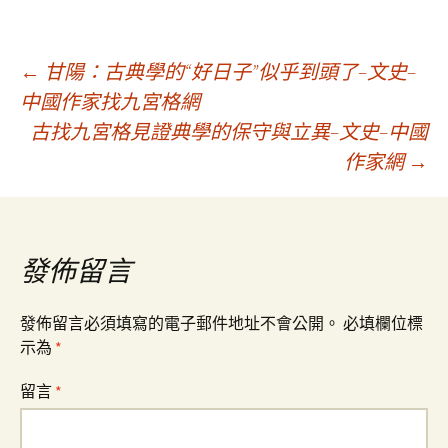
文
←
甘陽：古典學的“好日子”似乎到頭了–文史–
中國作家找九宮格網
古找九宮格見證典學的保守與立異–文史–中國
章
作家網
→
導
覽
發佈留言
發佈留言必須填寫的電子郵件地址不會公開。
必填欄位標
示為
*
留言
*