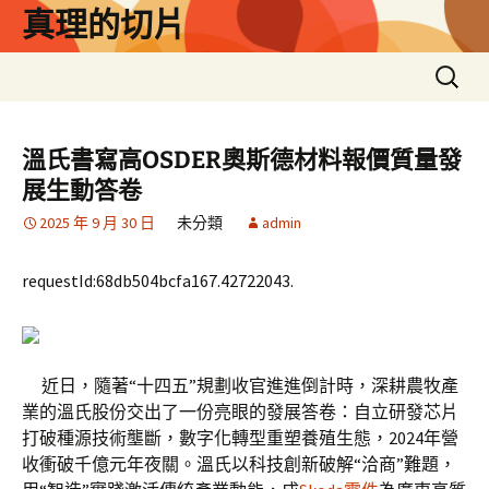
跳
真理的切片
至
主
搜
要
尋
內
關
容
鍵
溫氏書寫高OSDER奧斯德材料報價質量發
字:
展生動答卷
2025 年 9 月 30 日
未分類
admin
requestId:68db504bcfa167.42722043.
近日，隨著“十四五”規劃收官進進倒計時，深耕農牧產
業的溫氏股份交出了一份亮眼的發展答卷：自立研發芯片
打破種源技術壟斷，數字化轉型重塑養殖生態，2024年營
收衝破千億元年夜關。溫氏以科技創新破解“洽商”難題，