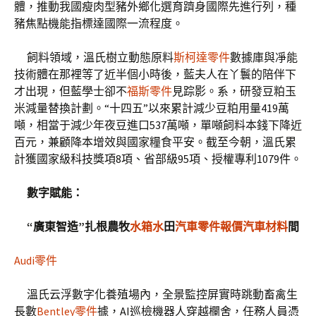
體，推動我國瘦肉型豬外鄉化選育躋身國際先進行列，種
豬焦點機能指標達國際一流程度。
飼料領域，溫氏樹立動態原料
斯柯達零件
數據庫與凈能
技術體在那裡等了近半個小時後，藍夫人在丫鬟的陪伴下
才出現，但藍學士卻不
福斯零件
見踪影。系，研發豆粕玉
米減量替換計劃。“十四五”以來累計減少豆粕用量419萬
噸，相當于減少年夜豆進口537萬噸，單噸飼料本錢下降近
百元，兼顧降本增效與國家糧食平安。截至今朝，溫氏累
計獲國家級科技獎項8項、省部級95項、授權專利1079件。
數字賦能：
“廣東智造”扎根農牧
水箱水
田
汽車零件報價
汽車材料
間
Audi零件
溫氏云浮數字化養殖場內，全景監控屏實時跳動畜禽生
長數
Bentley零件
據，AI巡檢機器人穿越欄舍，任務人員憑