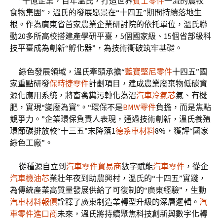
“千億企業，百年溫氏，打造世界
賓士零件
一流的農牧
食物集團”，溫氏的發展愿景在“十四五”期間持續落地生
根。作為廣東省首家農業企業研討院的依托單位，溫氏聯
動20多所高校搭建產學研平臺，5個國家級、15個省部級科
技平臺成為創新“孵化器”，為技術衝破筑牢基礎。
綠色發展領域，溫氏牽頭承擔“
藍寶堅尼零件
十四五”國
家重點研發
保時捷零件
計劃項目，建成農業廢棄物低碳資
源化應用系統，將畜禽糞污轉化為沼
汽車冷氣芯
氣、有機
肥，實現“變廢為寶”。“環保不是
BMW零件
負擔，而是焦點
競爭力。”企業環保負責人表現，通過技術創新，溫氏養殖
環節碳排放較“十三五”末降落1
德系車材料
8%，獲評“國家
綠色工廠”。
從種源自立到
汽車零件貿易商
數字賦能
汽車零件
，從企
汽車機油芯
業壯年夜到助農興村，溫氏的“十四五”實踐，
為傳統產業高質量發展供給了可復制的“廣東經驗”，生動
汽車材料報價
詮釋了廣東制造業轉型升級的深層邏輯。
汽
車零件進口商
未來，溫氏將持續聚焦科技創新與數字化轉