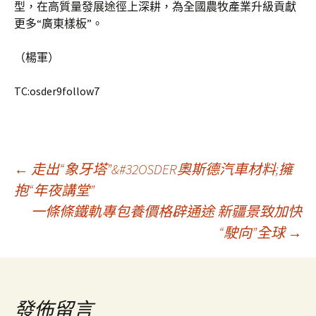
型，在高質量發展途徑上深耕，為全國農牧產業升級貢獻
更多“廣東樣板”。
（楊軍）
TC:osder9follow7
文
←
走出“象牙塔”&#32OSDER奧斯德汽車材料;擁
抱“年夜講堂”
一條條鐵軌專包養價格辟通途 新疆景致加快
章
“駛向”全球
→
導
覽
發佈留言