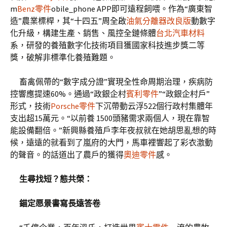
m
Benz零件
obile_phone APP即可遠程飼喂。作為“廣東智
造”農業標桿，其“十四五”周全啟
油氣分離器改良版
動數字
化升級，構建生產、銷售、風控全鏈條體
台北汽車材料
系，研發的養殖數字化技術項目獲國家科技進步獎二等
獎，破解非標準化養殖難題。
畜禽佩帶的“數字成分證”實現全性命周期治理，疾病防
控響應提速60%。通過“政銀企村
賓利零件
”“政銀企村戶”
形式，技術
Porsche零件
下沉帶動云浮522個行政村集體年
支出超15萬元。“以前養 1500頭豬需求兩個人，現在靠智
能設備翻倍。”新興縣養殖戶李年夜叔就在她胡思亂想的時
候，遠遠的就看到了嵐府的大門，馬車裡響起了彩衣激動
的聲音。的話道出了農戶的獲得
奧迪零件
感。
生尋找短？態共榮：
錨定愿景書寫長遠答卷