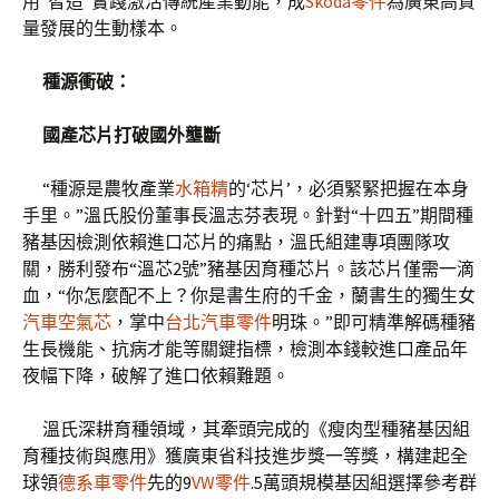
用“智造”實踐激活傳統產業動能，成
Skoda零件
為廣東高質
量發展的生動樣本。
種源衝破：
國產芯片打破國外壟斷
“種源是農牧產業
水箱精
的‘芯片’，必須緊緊把握在本身
手里。”溫氏股份董事長溫志芬表現。針對“十四五”期間種
豬基因檢測依賴進口芯片的痛點，溫氏組建專項團隊攻
關，勝利發布“溫芯2號”豬基因育種芯片。該芯片僅需一滴
血，“你怎麼配不上？你是書生府的千金，蘭書生的獨生女
汽車空氣芯
，掌中
台北汽車零件
明珠。”即可精準解碼種豬
生長機能、抗病才能等關鍵指標，檢測本錢較進口產品年
夜幅下降，破解了進口依賴難題。
溫氏深耕育種領域，其牽頭完成的《瘦肉型種豬基因組
育種技術與應用》獲廣東省科技進步獎一等獎，構建起全
球領
德系車零件
先的9
VW零件
.5萬頭規模基因組選擇參考群