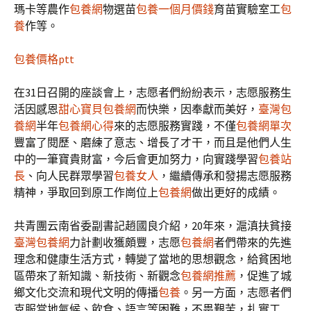
瑪卡等農作
包養網
物選苗
包養一個月價錢
育苗實驗室工
包
養
作等。
包養價格ptt
在31日召開的座談會上，志愿者們紛紛表示，志愿服務生
活因感恩
甜心寶貝包養網
而快樂，因奉獻而美好，
臺灣包
養網
半年
包養網心得
來的志愿服務實踐，不僅
包養網單次
豐富了閱歷、磨練了意志、增長了才干，而且是他們人生
中的一筆寶貴財富，今后會更加努力，向實踐學習
包養站
長
、向人民群眾學習
包養女人
，繼續傳承和發揚志愿服務
精神，爭取回到原工作崗位上
包養網
做出更好的成績。
共青團云南省委副書記趙國良介紹，20年來，滬滇扶貧接
臺灣包養網
力計劃收獲頗豐，志愿
包養網
者們帶來的先進
理念和健康生活方式，轉變了當地的思想觀念，給貧困地
區帶來了新知識、新技術、新觀念
包養網推薦
，促進了城
鄉文化交流和現代文明的傳播
包養
。另一方面，志愿者們
克服當地氣候、飲食、語言等困難，不畏艱苦，扎實工