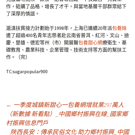
作，砥礪了品格，增長了才干，與當地基層干部群眾結下
了深厚的情誼。
滬滇扶貧接力計劃始于1998年，上海已連續20年派
包養妹
遣了超過400名青年志愿者赴云南省普洱、紅河、文山、迪
慶、楚雄、德宏等州（市）開展醫
包養甜心網
療衛生、基
礎教育、農業科技、企業管理、技術支持等方面的幫扶工
作。（完）
TC:sugarpopular900
文
←
一季度城鎮新甜心一包養網增就業297萬人
（新數據 新看點）_中國鄉村振興在線_國家鄉
村振興信息門戶
章
陜西長安：傳承民俗文化 助力鄉村振興_中國