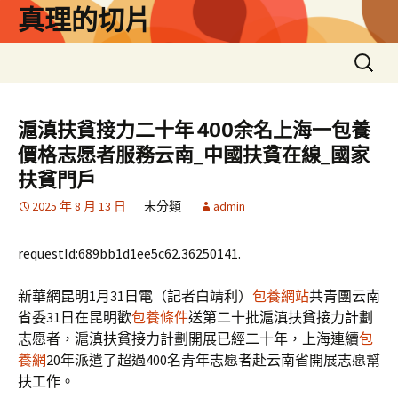
跳
真理的切片
至
主
搜
要
尋
內
關
容
鍵
滬滇扶貧接力二十年 400余名上海一包養
字:
價格志愿者服務云南_中國扶貧在線_國家
扶貧門戶
2025 年 8 月 13 日
未分類
admin
requestId:689bb1d1ee5c62.36250141.
新華網昆明1月31日電（記者白靖利）
包養網站
共青團云南
省委31日在昆明歡
包養條件
送第二十批滬滇扶貧接力計劃
志愿者，滬滇扶貧接力計劃開展已經二十年，上海連續
包
養網
20年派遣了超過400名青年志愿者赴云南省開展志愿幫
扶工作。