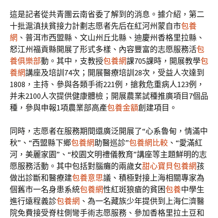
這是記者從共青團云南省委了解到的消息。據介紹，第二
十批滬滇扶貧接力計劃志愿者先后在紅河州蒙自市
包養
網
、普洱市西盟縣、文山州丘北縣、迪慶州香格里拉縣、
怒江州福貢縣開展了形式多樣、內容豐富的志愿服務活
包
養俱樂部
動。其中，支教授
包養網
課705課時，開展教學
包
養網
講座及培訓74次；開展醫療培訓28次，受益人次達到
1808，主持、參與各類手術221例，搶救危重病人123例，
并未2100人次提供健康體檢；開展農業試種推廣項目7個品
種，參與申報1項農業部高產
包養金額
創建項目。
同時，志愿者在服務期間還廣泛開展了“心系魯甸，情滿中
秋”、“西盟縣下鄉
包養網
助醫巡診”
包養網比較
、“愛滿紅
河，美麗家園”、“校園文明禮儀教育”講座等主題鮮明的志
愿服務活動。其中包括對腦癱的兩歲女
甜心寶貝包養網
孩
做出診斷和醫療建
包養意思
議、積極對接上海相關專家為
個舊市一名身患系統
包養網
性紅斑狼瘡的貧困
包養
中學生
進行遠程義診
包養網
、為一名藏族少年提供到上海仁濟醫
院免費接受脊柱側彎手術志愿服務、參加香格里拉土豆和