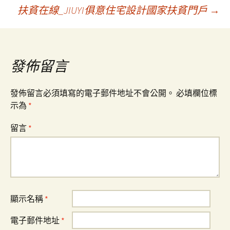
扶貧在線_JIUYI俱意住宅設計國家扶貧門戶
→
導
覽
發佈留言
發佈留言必須填寫的電子郵件地址不會公開。
必填欄位標
示為
*
留言
*
顯示名稱
*
電子郵件地址
*