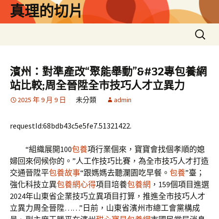
跳
真理的切片
至
主
搜
要
尋
內
關
容
鍵
濱州：對準產改“聚能舉動”&#32專包養網
字:
站比較;周全晉陞全市技巧人才立異力
2025 年 9 月 9 日
未分類
admin
requestId:68bdb43c5e5fe7.51321422.
“組織展開100
包養
項行業個來，寶寶會找個孝順的媳
婦回來伺候你的。”人工作技巧比賽，為全市技巧人才打造
交通晉陞平
包養故事
“跟媽媽去聽瀾園吃早餐。
包養
”臺；
強化科技立異
包養網心得
項目培養
包養網
，159個項目進選
2024年山東省企業技巧立異項目打算，推進全市技巧人才
立異力周全晉陞……”日前，山東省濱州市總工會黨構成