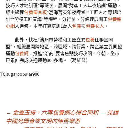
技巧人才培訓班”等班次，展開“財產工人年夜培訓”運動，
經由過程
包養留言板
“渤海菁英年夜課堂”“工匠人才專題培
訓”“勞模工匠宣講”等課程，分行業、分條理展開工
包養甜
心網
人進修，本年打算培訓1萬人
包養
次
包養女人
。
此外，扶植“濱州市勞模和工匠立異
包養
任務室同
盟”，組織展開跨地區、跨區域、跨行業、跨企業立異同盟
運動
包養網
，推進“洽商”要害焦點技巧攻關。今朝，全市
已累計完成交通運動300多場。（葛紅普）
TC:sugarpopular900
文
←
金聲玉振，六專包養網心得合同和——見證
中國光輝音樂文明的陳舊樂器