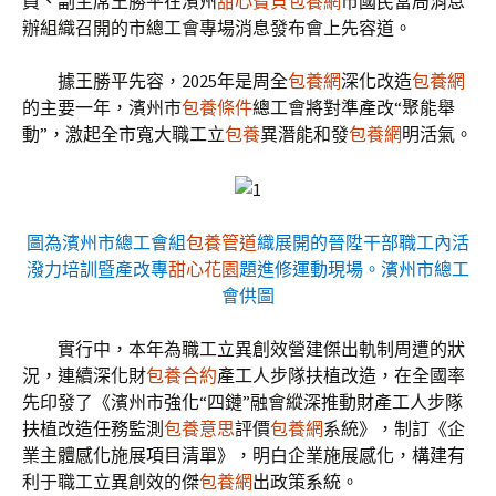
員、副主席王勝平在濱州
甜心寶貝包養網
市國民當局消息
辦組織召開的市總工會專場消息發布會上先容道。
據王勝平先容，2025年是周全
包養網
深化改造
包養網
的主要一年，濱州市
包養條件
總工會將對準產改“聚能舉
動”，激起全市寬大職工立
包養
異潛能和發
包養網
明活氣。
圖為濱州市總工會組
包養管道
織展開的晉陞干部職工內活
潑力培訓暨產改專
甜心花園
題進修運動現場。濱州市總工
會供圖
實行中，本年為職工立異創效營建傑出軌制周遭的狀
況，連續深化財
包養合約
產工人步隊扶植改造，在全國率
先印發了《濱州市強化“四鏈”融會縱深推動財產工人步隊
扶植改造任務監測
包養意思
評價
包養網
系統》，制訂《企
業主體感化施展項目清單》，明白企業施展感化，構建有
利于職工立異創效的傑
包養網
出政策系統。