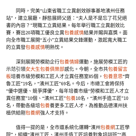
同時，完美“山東省職工立異創效辦事基地濱州任務
站”，建立展廳，靜態展師父道：“夫人是不是忘了花兒絕
書的內容？”現職工立異結果。每年舉行職工立異創效比
賽，賽出20項職工優良立異
包養感情
結果并賜與嘉獎。面
向全市職工展開“五小”立異結果交鋒運動，激起寬大職工
的立異發
包養感情
明熱忱。
深刻展開勞模助企行
包養情婦
運動，施展勞模工匠的
示范引領
女大生包養俱樂部
感化。今朝，全市共
包養留言
板
培養市級勞模和工匠人才立異任務室85個，
包養意思
“齊
魯工匠”19名，“濱州工匠”69名。今后，市總工會將保持
“優中選優、競爭擇優”，每年培養市級“勞模和工匠人才立
異任務室”10個、“濱州工匠”
包養
10名，“濱州手造工匠”10
名，帶動各級培
包養
養更多工匠人才，為推動品德濱州扶
植供給剛
包養網
強人才支持。
值得一提的是，全市還系統化運轉“濱州
包養網
工匠學
院”，組織“濱州工匠、濱州手造工匠培養對象培訓班”“高