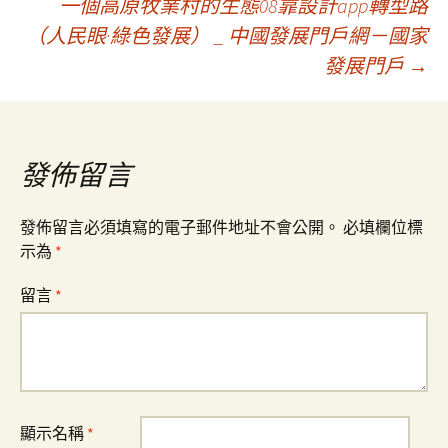
一個高原牧業村的生態08靠設計app轉型路
章
（人民眼·綠色發展） _ 中國發展門戶網－國家
發展門戶
→
導
覽
發佈留言
發佈留言必須填寫的電子郵件地址不會公開。
必填欄位標
示為
*
留言
*
顯示名稱
*