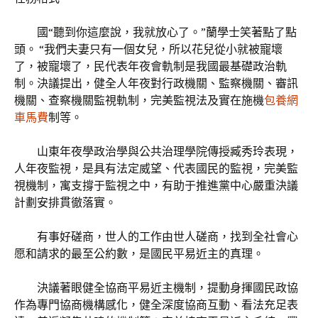
國“聽到你這麼說，我就放心了。”蘭學士笑著點了點
頭。 “我們夫妻只有一個女兒，所以花兒從小就被寵壞
了，被寵壞了，民代表年夜會軌制是我國最基礎政治軌
制。決議提出，健全人年夜對行政機關、監察機關、審訊
機關、查察機關監視軌制，完美監視法及實在施機
包養網
車馬費
制等。
山東年夜學政治學與公共治理學院傳授臧秀玲表現，
人年夜監視，是具有法定威望、代表國民的監視，完美監
視機制，寓支撐于監視之中，有助于推進黨中心嚴重決議
計劃安排貫徹落實。
有事好磋商，世人的工作由世人磋商，找到全社會心
愿和請求的最至公約數，是國民平易近主的真理。
決議著眼健全協商平易近主機制，提動身揮國民政協
作為專門協商機構感化，健全深度協商互動、看法充足表