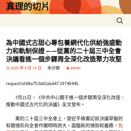
跳
真理的切片
至
主
搜
要
尋
內
關
容
鍵
為中國式古甜心專包養網代化供給強盛動
字:
力和軌制保證 ——從黨的二十屆三中全會
決議看進一個步驟周全深化改造聚力攻堅
2025 年 8 月 23 日
未分類
admin
requestId:68a753dd2abd47.19740445.
7月21日，《中共中心關于進一個步驟周全深化改造、
推動中國式古代化的決議》全文發布。
黨的二十屆三中全會上，習近平總書記就決議草擬的
有關情形向全會作闡明時誇大，面臨新的情勢和義務，
包