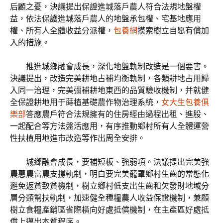
后顧之憂，決議提出保證進城落戶農人符合法規地盤權
益，依法保護進城落戶農人的地盤承包權、宅基地應用
權、所有人全體收益分派權，
包養網
摸索樹立自愿有償加
入的措施。
推進城鄉融會成長，深化地盤軌制改造是一個要害。
決議提出，改造完美耕地占補均衡軌制，各類耕地占用歸
入同一治理，完美彌補耕地東西的品質驗收機制，并就健
全保證耕地用于蒔植基礎農作物治理系統，
女大生包養俱
樂部
答應農戶符合法規擁有的住房經由過程出租、進股、
一起配合等方法盤活應用，有序推動鄉村所有人全體運營
性扶植用地進市改造等作出周全安排。
城鄉融會成長，要補短板、強弱項。決議提出完美強
農惠農富農支撐軌制，明白要完美籠罩鄉村生齒的常態化
避免返貧致貧機制，樹立鄉村低支出生齒和欠發財地域分
層分類幫扶軌制，加速健全種糧農人收益保證機制，兼顧
樹立食糧產銷區省際橫向好處抵償機制，在主產區好處抵
償上邁出本質程序。