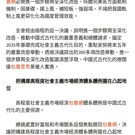
養網
必需進一個步驟周全深化改造，持續完美各方面軌制
機制，固基礎、揚上風、補短板、強弱項，不竭把我國軌
制上風更惡化化為國度管理效能。
全會經由過程的這一決議，說明進一個步驟周全深化
改造、推動中國式古代化的嚴重意義和總體請求，錨定
2035年基礎完成社會主義古代化目的，重點安排將來五年
的嚴重改造舉動。透過決議提出的300多項改造舉動，進一
個步驟周全深化改造藍圖清楚浮現，中國式古代化的遼闊
遠
包養意思
景催人奮進。
把構建高程度社會主義市場經濟體系體例擺在凸起地
位
高程度社會主義市場經濟
包養網
體系體例是中國式古
代化的主要保證。
繚繞處置好當局和市場關系這個焦點題目
包養網
，決
議把構建高程度社會主義市場經濟體系體例擺在凸起地