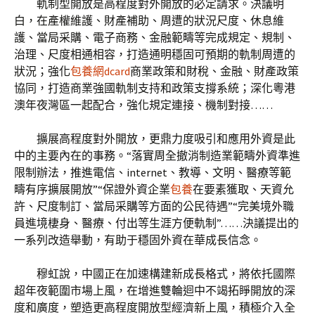
軌制型開放是高程度對外開放的必定請求。決議明
白，在產權維護、財產補助、周遭的狀況尺度、休息維
護、當局采購、電子商務、金融範疇等完成規定、規制、
治理、尺度相通相容，打造通明穩固可預期的軌制周遭的
狀況；強化
包養網dcard
商業政策和財稅、金融、財產政策
協同，打造商業強國軌制支持和政策支撐系統；深化粵港
澳年夜灣區一起配合，強化規定連接、機制對接……
擴展高程度對外開放，更鼎力度吸引和應用外資是此
中的主要內在的事務。“落實周全撤消制造業範疇外資準進
限制辦法，推進電信、internet、教導、文明、醫療等範
疇有序擴展開放”“保證外資企業
包養
在要素獲取、天資允
許、尺度制訂、當局采購等方面的公民待遇”“完美境外職
員進境棲身、醫療、付出等生涯方便軌制”……決議提出的
一系列改造舉動，有助于穩固外資在華成長信念。
穆虹說，中國正在加速構建新成長格式，將依托國際
超年夜範圍市場上風，在增進雙輪迴中不竭拓睜開放的深
度和廣度，塑造更高程度開放型經濟新上風，積極介入全