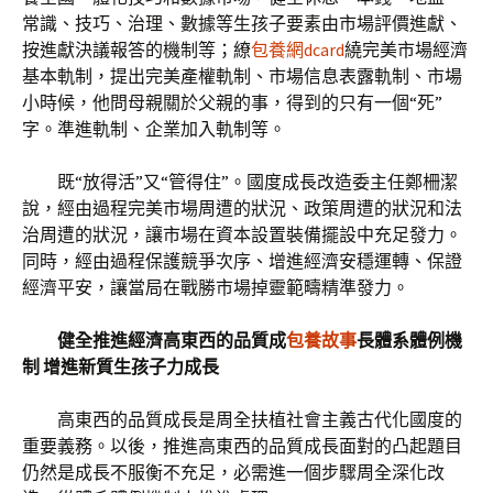
常識、技巧、治理、數據等生孩子要素由市場評價進獻、
按進獻決議報答的機制等；繚
包養網dcard
繞完美市場經濟
基本軌制，提出完美產權軌制、市場信息表露軌制、市場
小時候，他問母親關於父親的事，得到的只有一個“死”
字。準進軌制、企業加入軌制等。
既“放得活”又“管得住”。國度成長改造委主任鄭柵潔
說，經由過程完美市場周遭的狀況、政策周遭的狀況和法
治周遭的狀況，讓市場在資本設置裝備擺設中充足發力。
同時，經由過程保護競爭次序、增進經濟安穩運轉、保證
經濟平安，讓當局在戰勝市場掉靈範疇精準發力。
健全推進經濟高東西的品質成
包養故事
長體系體例機
制 增進新質生孩子力成長
高東西的品質成長是周全扶植社會主義古代化國度的
重要義務。以後，推進高東西的品質成長面對的凸起題目
仍然是成長不服衡不充足，必需進一個步驟周全深化改