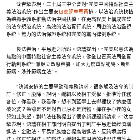
沈春耀表現，二十屆三中全會對“完美中國特點社會主
義法治系統”作出主要安
包養網車馬費
排，以法治系統扶植
為總抓手體系推動法治中國扶植，在更高程度上構成完整
的法令規范系統、高效的法治實行系統、周密的法治監視
系統、無力的法治保證系統和完美的黨內律例系統。
良法善治，平易近之所盼。決議提出，“完美以憲法為
焦點的中國特點社會主義法令系統，健全包管憲法周全實
行軌制系統”“兼顧立改廢釋纂，加大力度重點範疇、新興
範疇、涉外範疇立法”。
“決議安排的主要舉動和義務請求，很多觸及法令的制
訂、修正、廢除、說明、編輯以及相干受權、批準等任務
各位，你看我，我看你，想不到藍學士去哪裡找了這麼個
破公婆？藍爺是不是對自己原本是寶物，捧在手心裡的女
兒如此失望，對峙法任務提出了很多新課題新請求。”沈春
耀表現，決議在相干部門明白提出了制訂平易近營經濟增
進法、金融法、平易近族連合提高增進法、反跨境腐朽
法，修正監視法、監察法，編輯生態周遭的狀況法典等主