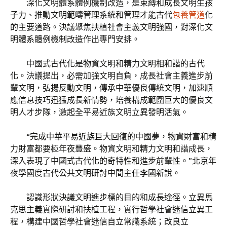
深化文明體系體例機制改造，是束縛和成長文明生孩
子力、推動文明範疇管理系統和管理才能古代
包養管道
化
的主要道路。決議聚焦扶植社會主義文明強國，對深化文
明體系體例機制改造作出專門安排。
中國式古代化是物資文明和精力文明相和諧的古代
化。決議提出，必需加強文明自負，成長社會主義進步前
輩文明，弘揚反動文明，傳承中華優良傳統文明，加速順
應信息技巧迅猛成長新情勢，培養構成範圍巨大的優良文
明人才步隊，激起全平易近族文明立異發明活氣。
“完成中華平易近族巨大回復的中國夢，物資財富和精
力財富都要極年夜豐盛。物資文明和精力文明和諧成長，
深入表現了中國式古代化的奇特性和進步前輩性。”北京年
夜學國度古代公共文明研討中間主任李國新說。
認識形狀決議文明進步標的目的和成長途徑。立異馬
克思主義實際研討和扶植工程，實行哲學社會迷信立異工
程，構建中國哲學社會迷信自立常識系統；改良立