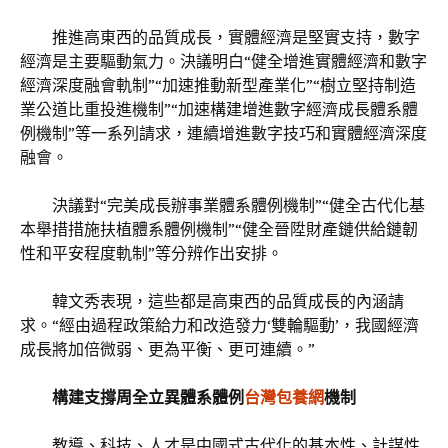
推進高東西的品質成長，實體經濟是堅實支持，數字
經濟是主要驅動氣力。決議明白“健全增進實體經濟和數字
經濟深度融會軌制”“加速推動新型產業化”“樹立堅持制造
業公道比重投進機制”“加速構建增進數字經濟成長體系體
例機制”等一系列請求，連續增進數字技巧和實體經濟深度
融會。
決議對“完美成長辦事業體系體例機制”“健全古代化基
本舉措措施扶植體系體例機制”“健全晉陞財產鏈供給鏈韌
性和平安程度軌制”等分辨作出安排。
韓文秀表現，這些都是高東西的品質成長的內涵請
求。“經由過程政策給力和改造發力‘雙輪驅動’，我國經濟
成長將加倍微弱、更為平衡、更可連續。”
構建支撐周全立異體系體例
台灣包養網
機制
教導、科技、人才是中國式古代化的基本性、計謀性