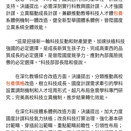
支持。決議提出，必需深刻實行科教興國計謀、人才強國
計謀、立異驅動成長計謀，兼顧推動教導科技人才體
包養
系體例機制一體改造，健全新型舉國體系體例，晉陞國度
立異系統全體效能。
“這是迎接新一輪科技反動和財產變更、加速扶植科技
強國的必定選擇，是成長新質生孩子力、完成高東西的品
質成長的必定選擇，是晉陞國度競爭力、應對內部風險挑
釁的必定選擇。”科技部部長陰和俊說。
在深化教導綜合改造方面，決議提出，分類推動高校
包養價格
改造，樹立科技成長、國度計謀需求牽引的學科
設置調劑機制和人才培育形式，超凡布局急需學科專門研
究；完美高校科技立異機制，進步結果轉化效能。
在深化科技體系體例改造方面，決議提出，加大力度
國度計謀科技氣力扶植；改良科技打算治理，強化基本研
討範疇、穿插前沿範疇、重點範疇前瞻性、引領性布局；