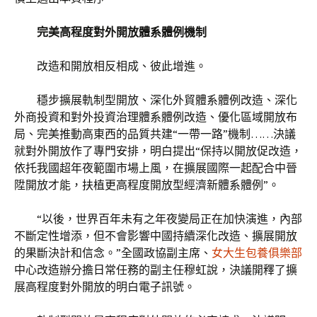
完美高程度對外開放體系體例機制
改造和開放相反相成、彼此增進。
穩步擴展軌制型開放、深化外貿體系體例改造、深化
外商投資和對外投資治理體系體例改造、優化區域開放布
局、完美推動高東西的品質共建“一帶一路”機制……決議
就對外開放作了專門安排，明白提出“保持以開放促改造，
依托我國超年夜範圍市場上風，在擴展國際一起配合中晉
陞開放才能，扶植更高程度開放型經濟新體系體例”。
“以後，世界百年未有之年夜變局正在加快演進，內部
不斷定性增添，但不會影響中國持續深化改造、擴展開放
的果斷決計和信念。”全國政協副主席、
女大生包養俱樂部
中心改造辦分擔日常任務的副主任穆虹說，決議開釋了擴
展高程度對外開放的明白電子訊號。