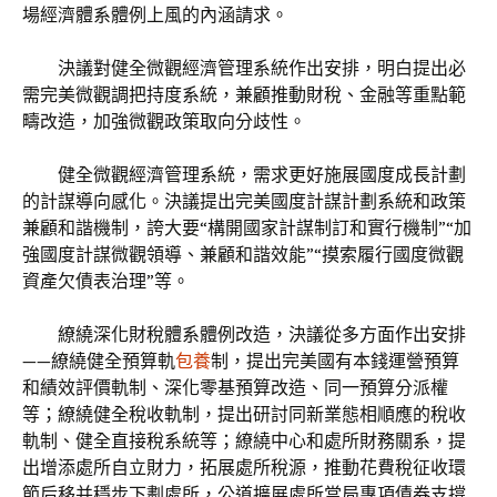
場經濟體系體例上風的內涵請求。
決議對健全微觀經濟管理系統作出安排，明白提出必
需完美微觀調把持度系統，兼顧推動財稅、金融等重點範
疇改造，加強微觀政策取向分歧性。
健全微觀經濟管理系統，需求更好施展國度成長計劃
的計謀導向感化。決議提出完美國度計謀計劃系統和政策
兼顧和諧機制，誇大要“構開國家計謀制訂和實行機制”“加
強國度計謀微觀領導、兼顧和諧效能”“摸索履行國度微觀
資產欠債表治理”等。
繚繞深化財稅體系體例改造，決議從多方面作出安排
——繚繞健全預算軌
包養
制，提出完美國有本錢運營預算
和績效評價軌制、深化零基預算改造、同一預算分派權
等；繚繞健全稅收軌制，提出研討同新業態相順應的稅收
軌制、健全直接稅系統等；繚繞中心和處所財務關系，提
出增添處所自立財力，拓展處所稅源，推動花費稅征收環
節后移并穩步下劃處所，公道擴展處所當局專項債券支撐