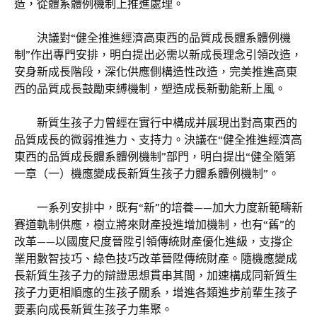
造，從體系體例機制上推進處理。
決議對“健全推進經濟高東西的品質成長體系體例機
制”作出專門安排，明白提出必需以新成長理念引領改造，
安身新成長階段，深化供應側構造性改造，完美推進高東
西的品質成長鼓勵束縛機制，塑造成長新動能新上風。
新質生孩子力曾經在實行中構成并展現出對高東西的
品質成長的微弱推進力、支持力。決議在“健全推進經濟高
東西的品質成長體系體例機制”部門，明白提出“健全隨第
一章（一）機應變成長新質生孩子力體系體例機制”。
一系列安排中，既有“新”的培養——加大力度新範疇新
賽道軌制供應，樹立將來財產投進增加機制，也有“舊”的
改革——以國度尺度晉陞引領傳統財產優化進級，支撐企
業用數智技巧、綠色技巧改革晉陞傳統財產。隨機應變成
長新質生孩子力的辯證思想貫串其間，加速構成同新質生
孩子力更相順應的生孩子關系，增進各類進步前輩生孩子
要素向成長新質生孩子力集聚。