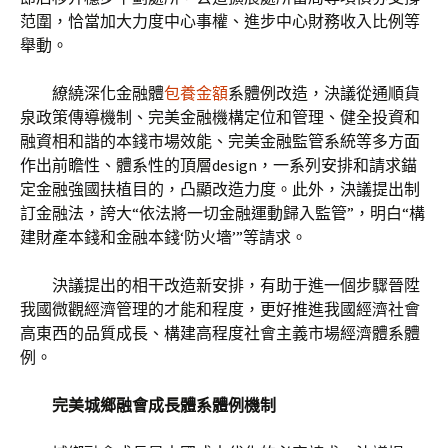
范圍，恰當加大力度中心事權、進步中心財務收入比例等
舉動。
繚繞深化金融體
包養金額
系體例改造，決議從通順貨
泉政策傳導機制、完美金融機構定位和管理、健全投資和
融資相和諧的本錢市場效能、完美金融監管系統等多方面
作出前瞻性、體系性的頂層design，一系列安排和請求錨
定金融強國扶植目的，凸顯改造力度。此外，決議提出制
訂金融法，誇大“依法將一切金融運動歸入監管”，明白“構
建財產本錢和金融本錢‘防火墻’”等請求。
決議提出的相干改造新安排，有助于進一個步驟晉陞
我國微觀經濟管理的才能和程度，更好推進我國經濟社會
高東西的品質成長、構建高程度社會主義市場經濟體系體
例。
完美城鄉融會成長體系體例機制