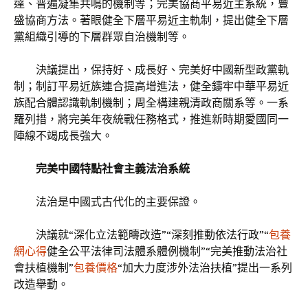
達、普遍凝集共鳴的機制等；完美協商平易近主系統，豐
盛協商方法。著眼健全下層平易近主軌制，提出健全下層
黨組織引導的下層群眾自治機制等。
決議提出，保持好、成長好、完美好中國新型政黨軌
制；制訂平易近族連合提高增進法，健全鑄牢中華平易近
族配合體認識軌制機制；周全構建親清政商關系等。一系
羅列措，將完美年夜統戰任務格式，推進新時期愛國同一
陣線不竭成長強大。
完美中國特點社會主義法治系統
法治是中國式古代化的主要保證。
決議就“深化立法範疇改造”“深刻推動依法行政”“
包養
網心得
健全公平法律司法體系體例機制”“完美推動法治社
會扶植機制”
包養價格
“加大力度涉外法治扶植”提出一系列
改造舉動。