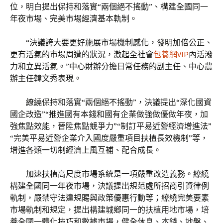
位，明白提出保持和落實“兩個絕不搖動”、構建全國同一
年夜市場、完美市場經濟基本軌制。
“決議誇大要更好施展市場機制感化，發明加倍公正、
更有活氣的市場周遭的狀況，激起全社會
包養網VIP
內活潑
力和立異活氣。”中心財辦分擔日常任務的副主任、中心農
辦主任韓文秀表現。
繚繞保持和落實“兩個絕不搖動”，決議提出“深化國資
國企改造”“推進國有本錢和國有企業做強做優做年夜，加
強焦點效能，晉陞焦點競爭力”“制訂平易近營經濟增進法”
“完美平易近營企業介入國度嚴重項目扶植長效機制”等，
增進各類一切制經濟上風互補、配合成長。
加速扶植高尺度市場系統是一項嚴重改造義務。繚繞
構建全國同一年夜市場，決議提出規范處所招商引資律例
軌制，嚴禁守法違規賜與政策優惠行動等；繚繞完美要素
市場軌制和規定，提出構建城鄉同一的扶植用地市場，培
養全國一體化技巧和數據市場，健全休息、本錢、地盤、