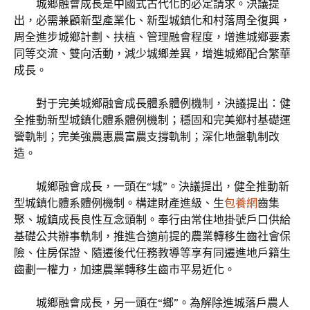
城鄉融會成長是中國式古代化的必定請求。決議提
出，必需兼顧新型產業化、新型城鎮化和村落周全復興，
周全進步城鄉計劃、扶植、管理融會程度，增進城鄉要素
同等交流、雙向活動，減少城鄉差異，增進城鄉配合繁華
成長。
對于完美城鄉融會成長體系體例機制，決議提出：健
全推動新型城鎮化體系體例機制；穩固和完美鄉村基礎運
營軌制；完美強農惠農富農支撐軌制；深化地盤軌制改
造。
城鄉融會成長，一頭在“城”。決議提出，健全推動新
型城鎮化體系體例機制。構建財產進級、生
包養網
齒集
聚、城鎮成長良性互念頭制。奉行由常住地掛號戶口供給
基礎公共辦事軌制，推進合適前提的農業轉移生齒社會保
險、住房保證、隨遷後代任務教導等享有同遷進地戶籍生
齒劃一權力，加速農業轉移生齒市平易近化。
城鄉融會成長，另一頭在“鄉”。為解除進城落戶農人