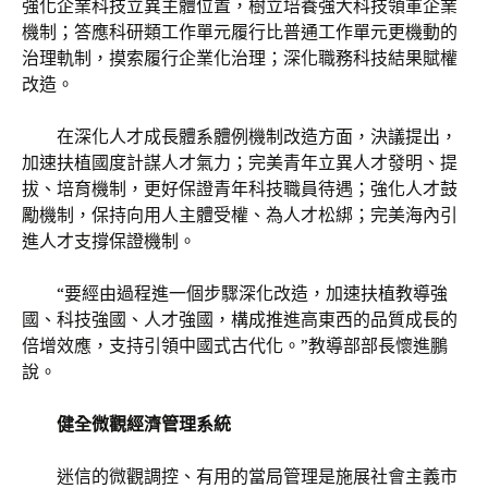
強化企業科技立異主體位置，樹立培養強大科技領軍企業
機制；答應科研類工作單元履行比普通工作單元更機動的
治理軌制，摸索履行企業化治理；深化職務科技結果賦權
改造。
在深化人才成長體系體例機制改造方面，決議提出，
加速扶植國度計謀人才氣力；完美青年立異人才發明、提
拔、培育機制，更好保證青年科技職員待遇；強化人才鼓
勵機制，保持向用人主體受權、為人才松綁；完美海內引
進人才支撐保證機制。
“要經由過程進一個步驟深化改造，加速扶植教導強
國、科技強國、人才強國，構成推進高東西的品質成長的
倍增效應，支持引領中國式古代化。”教導部部長懷進鵬
說。
健全微觀經濟管理系統
迷信的微觀調控、有用的當局管理是施展社會主義市