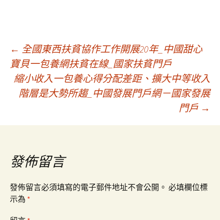
文
←
全國東西扶貧協作工作開展20年_中國甜心
寶貝一包養網扶貧在線_國家扶貧門戶
縮小收入一包養心得分配差距、擴大中等收入
章
階層是大勢所趨_中國發展門戶網－國家發展
門戶
→
導
覽
發佈留言
發佈留言必須填寫的電子郵件地址不會公開。
必填欄位標
示為
*