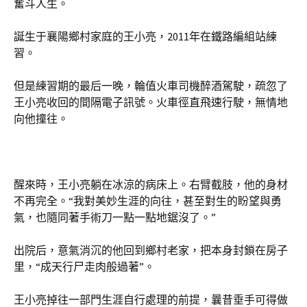
奮斗人生。
誕生于襄陽鄉村家庭的王小亮，2011年在鐵路編組站練
習。
但是練習期的最后一晚，輪值火車司機醉酒駕駛，疏忽了
王小亮收回的間隔電子訊號。火車徑直飛速行駛，無情地
向他撞往。
醒來時，王小亮躺在冰涼的病床上。右臂截肢，他的身材
不再完全。“我對美妙生涯的向往，甚至對生的盼望與勇
氣，也隨同著手術刀一點一點地鋸沒了。”
出院后，意氣消沉的他回到鄉村老家，把本身封鎖在房子
里，“成天行尸走肉般過著”。
王小亮掉往一部門生涯自行處理的前提，曩昔垂手可得做