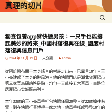
跳
真理的切片
至
主
搜
要
尋
內
關
容
鍵
獨查包養app臂快遞男孩：一只手也能撐
字:
起美妙的將來_中國村落復興在線_國度村
落復興信息門戶
2024 年 11 月 19 日
未分類
admin
從阿誰遍布關于本身謠言的村莊走出來，已曩昔10年。王
小亮建起了本身的避風港。他的快遞門店是湖北省襄陽市
第三家菜鳥驛站進駐點，均勻一天能接五六百單，事跡位
居襄陽市樊城區前列。
本年33歲的王小亮單手打包快遞僅需20秒。從22歲掉往右
臂，到在快遞行業博得一席之地，他單手托起整整10年的