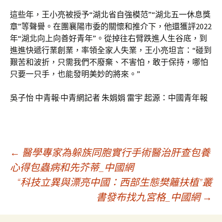
這些年，王小亮被授予“湖北省自強模范”“湖北五一休息獎
章”等聲譽。在團襄陽市委的關懷和推介下，他還獲評2022
年“湖北向上向善好青年”。從掉往右臂跌進人生谷底，到
進進快遞行業創業，率領全家人失業，王小亮坦言：“碰到
艱苦和波折，只需我們不廢棄、不害怕，敢于保持，哪怕
只要一只手，也能發明美妙的將來。”
吳子怡 中青報·中青網記者 朱娟娟 雷宇 起源：中國青年報
文
←
醫學專家為躲族同胞實行手術醫治肝查包養
心得包蟲病和先芥蒂_中國網
“科技立異與漂亮中國：西部生態樊籬扶植”叢
章
書發布找九宮格_中國網
→
導