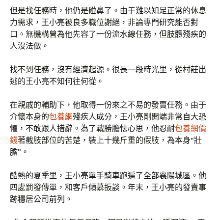
但是找任務時，他仍是碰鼻了。由于難以知足正常的休息
力需求，王小亮被良多職位謝絕，非論專門研究能否對
口。無機構曾為他先容了一份流水線任務，但肢體殘疾的
人沒法做。
找不到任務，沒有經濟起源。很長一段時光里，從村莊出
逃的王小亮不知何往何從。
在親戚的輔助下，他取得一份來之不易的發賣任務。由于
介懷本身的
包養網
殘疾人成分，王小亮剛開端非常自大恐
懼，不敢跟人措辭。為了戰勝膽怯心思，他忍耐
包養網價
錢
著截肢部位的苦楚，裝上十幾斤重的假肢，為本身“壯
膽”。
酷熱的夏季里，王小亮單手騎車跑遍了全部襄陽城區。他
四處罰發傳單，和客戶傾慕扳談。年末，王小亮的發賣事
跡穩居公司前列。