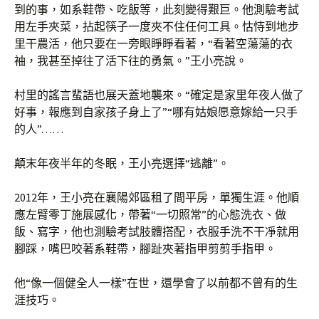
到的事，如系鞋帶、吃飯等，此刻變得艱巨。他測驗考試
用左手夾菜，拈起筷子一度夾不住任何工具。怙恃到地步
里干農活，他只要在一旁眼睜睜看著，“看著空蕩蕩的衣
袖，我甚至掉往了活下往的勇氣。”王小亮說。
村里的謠言蜚語也展天蓋地襲來。“確定是家里年夜人做了
好事，報應到自家孩子身上了”“哪有姑娘愿意嫁給一只手
的人”……
顛末年夜半年的冬眠，王小亮選擇“逃離”。
2012年，王小亮在襄陽郊區租了間平房，單獨生涯。他順
應左臂零丁施展感化，帶著“一切照常”的心態洗衣、做
飯、寫字，他也測驗考試肢體搭配，衣服手洗不干凈就用
腳踩，嘴巴咬著系鞋帶，腳趾夾著指甲剪剪手指甲。
他“像一個健全人一樣”在世，還學會了以前都不曾有的生
涯技巧。