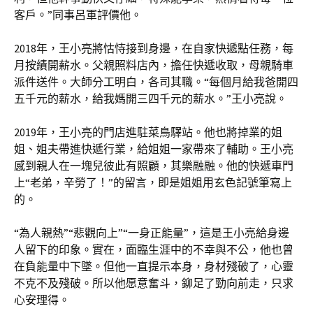
客戶。”同事呂軍評價他。
2018年，王小亮將怙恃接到身邊，在自家快遞點任務，每
月按績開薪水。父親照料店內，擔任快遞收取，母親騎車
派件送件。大師分工明白，各司其職。“每個月給我爸開四
五千元的薪水，給我媽開三四千元的薪水。”王小亮說。
2019年，王小亮的門店進駐菜鳥驛站。他也將掉業的姐
姐、姐夫帶進快遞行業，給姐姐一家帶來了輔助。王小亮
感到親人在一塊兒彼此有照顧，其樂融融。他的快遞車門
上“老弟，辛勞了！”的留言，即是姐姐用玄色記號筆寫上
的。
“為人親熱”“悲觀向上”“一身正能量”，這是王小亮給身邊
人留下的印象。實在，面臨生涯中的不幸與不公，他也曾
在負能量中下墜。但他一直提示本身，身材殘破了，心靈
不克不及殘破。所以他愿意奮斗，鉚足了勁向前走，只求
心安理得。