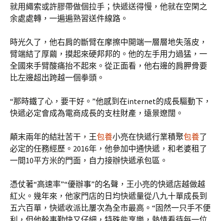
就用繩索或許膠帶做個拉手；快遞送得慢，他就在空閑之
余處處轉，一遍遍熟習送件線路。
時光久了，他右肩的斷臂在摩擦中開端一層層地失落皮，
臂端結了厚繭，摸起來硬邦邦的。他的左手用力過猛，一
全國來手臂酸痛抬不起來。從正面看，他右邊的肩胛骨要
比左邊超出跨越一個拳頭。
“那時鐵了心，要干好。”他感到在internet的成長驅動下，
快遞必定會成為電商成長的支柱財產，遠景遼闊。
顛末兩年的結壯苦干，王
包養
小亮在快遞行業積聚
包養
了
必定的任務經歷。2016年，他參加中通快遞，和老婆租了
一間10平方米的門面，自力接辦快遞承包區。
憑仗著“高速率”“優辦事”的名聲，王小亮的快遞店越做越
紅火。幾年來，他家門店的日均快遞量從八九十單成長到
五六百單，快遞收派比屢次為全市最高。“固然一只手不便
利，但他幹事勤快又仔細，特殊能享樂，熱情看待每一位