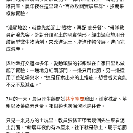
稼高產。農年夜在這里建立“百畝攻關實驗集群”，按期采
樣做實驗。
“淺顯地說，就像先給泥土‘體檢’，再配‘養分餐’。”帶隊教
員薛澄先容，針對分歧泥土的現實情形，經由過程施用分
歧類型微生物菌劑，來改進泥土、增進作物發展，進而完
成減產。
與地盤打交道30多年，愛動頭腦的祁銀鎖在自家田里也做
起了實驗：一塊地分紅兩部門，一邊只用化肥，另一邊還
用了養殖場糞水，“這是探索出來的土措施，想嘗嘗究竟能
不克不及減產。”
7月的一天，農巨匠生離開試
共享空間
驗田，測定株高、莖
粗以及葉綠素含量。祁銀鎖也灰溜溜地跑往看。
只見一米見方的土坑里，教員張猛正帶著幾個先生察看泥
土剖面，“耕層年夜約有25厘米，往下就是砂土，屬于培肥