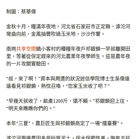
制圖：蔡華偉
金秋十月，糧滿年夜地。河北省石家莊市正定縣，滹沱河
彎曲向前，金風抽豐吹過玉米地，沙沙作響。
南崗
共享空間
鎮小客村的種糧年夜戶祁銀鎖一早就離開田
里，等著從保定趕來的河北農業年夜學師生。這是農年夜
的一片攻關實驗田。
“叔，來了啊！”資本與周遭的狀況迷信學院博士生吳偉遠
遠看見祁銀鎖，熱忱召喚，“您家玉米收了吧？”
“早幾天就收了，畝產1200斤，還不賴。”祁銀鎖迎上往，
“明天來瞧瞧你們的。”
本年“三夏”，農巨匠生與祁銀鎖商定了一場“擂臺賽”。
滹沱河周邊農田多是砂質泥土，保水保肥性差，晦氣于莊