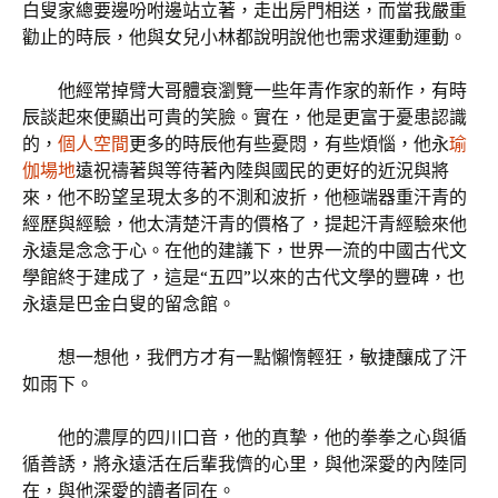
白叟家總要邊吩咐邊站立著，走出房門相送，而當我嚴重
勸止的時辰，他與女兒小林都說明說他也需求運動運動。
他經常掉臂大哥體衰瀏覽一些年青作家的新作，有時
辰談起來便顯出可貴的笑臉。實在，他是更富于憂患認識
的，
個人空間
更多的時辰他有些憂悶，有些煩惱，他永
瑜
伽場地
遠祝禱著與等待著內陸與國民的更好的近況與將
來，他不盼望呈現太多的不測和波折，他極端器重汗青的
經歷與經驗，他太清楚汗青的價格了，提起汗青經驗來他
永遠是念念于心。在他的建議下，世界一流的中國古代文
學館終于建成了，這是“五四”以來的古代文學的豐碑，也
永遠是巴金白叟的留念館。
想一想他，我們方才有一點懶惰輕狂，敏捷釀成了汗
如雨下。
他的濃厚的四川口音，他的真摯，他的拳拳之心與循
循善誘，將永遠活在后輩我儕的心里，與他深愛的內陸同
在，與他深愛的讀者同在。