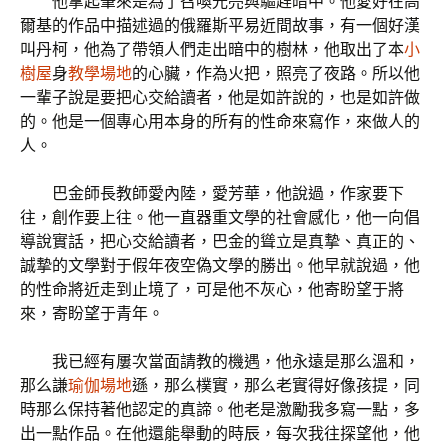
他拿起筆來是為了召喚光亮與驅趕暗中。他愛好在高
爾基的作品中描述過的俄羅斯平易近間故事，有一個好漢
叫丹柯，他為了帶領人們走出暗中的樹林，他取出了本
小
樹屋
身
教學場地
的心臟，作為火把，照亮了夜路。所以他
一輩子說是要把心交給讀者，他是如許說的，也是如許做
的。他是一個專心用本身的所有的性命來寫作，來做人的
人。
巴金師長教師愛內陸，愛芳華，他說過，作家要下
往，創作要上往。他一直器重文學的社會感化，他一向倡
導說實話，把心交給讀者，巴金的聳立是真摯、真正的、
誠摯的文學對于假年夜空偽文學的勝出。他早就說過，他
的性命將近走到止境了，可是他不灰心，他寄盼望于將
來，寄盼望于青年。
我已經有屢次當面請教的機遇，他永遠是那么溫和，
那么謙
瑜伽場地
遜，那么樸實，那么老實得好像孩提，同
時那么保持著他認定的真諦。他老是激勵我多寫一點，多
出一點作品。在他還能舉動的時辰，每次我往探望他，他