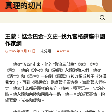
跳
真理的切片
至
主
搜
要
尋
內
關
容
鍵
王蒙：惦念巴金–文史–找九宮格講座中國
字:
作家網
2025 年 3 月 18 日
未分類
admin
他從“五四”走來，他的“急流三部曲”《家》《春》
《秋》，他的《冷夜》和《憩園》永遠激動人們，他從
《消亡》和《重生》一向到《團聚》(被改編成片子《好漢
兒女》)，再到《隨想錄》見證著汗青滄桑，激勵著人們進
步，他寫什么都是那樣的充分、精密、積習沉舟，火灼心
肺。他永遠和內陸和國民在一路，他一直熄滅著豪情，盼
望著愛、光亮和暖和。