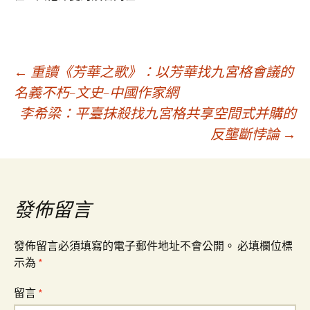
文
←
重讀《芳華之歌》：以芳華找九宮格會議的
名義不朽–文史–中國作家網
李希梁：平臺抹殺找九宮格共享空間式并購的
章
反壟斷悖論
→
導
覽
發佈留言
發佈留言必須填寫的電子郵件地址不會公開。
必填欄位標
示為
*
留言
*