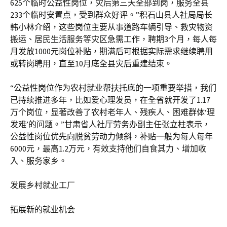
625个临时公益性岗位，灾后第三天全部到岗，服务全县
233个临时安置点，受到群众好评。”积石山县人社局局长
韩小林介绍，这些岗位主要从事道路车辆引导、救灾物资
搬运、居民生活服务等灾区急需工作，聘期3个月，每人每
月发放1000元岗位补贴，期满后可根据实际需求继续聘用
或转岗聘用，直至10月底全县灾后重建结束。
“公益性岗位作为农村就业帮扶托底的一项重要举措，我们
已持续推进多年，比如爱心理发员，在全省就开发了1.17
万个岗位，显著改善了农村老年人、残疾人、困难群体‘理
发难’的问题。”甘肃省人社厅劳务办副主任张立柱表示，
公益性岗位优先向脱贫劳动力倾斜，补贴一般为每人每年
6000元，最高1.2万元，有效支持他们自食其力、增加收
入、服务家乡。
发展乡村就业工厂
拓展新的就业机会