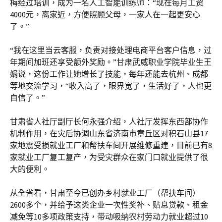
梅经过培训，成为一名人工智能训练师：“现在每月工资
4000元，离家近，方便照顾父母，一家人在一起更安心
了。”
“我在这里当云客服，负责对接处理电商平台客户信息，过
年期间加班还享受额外奖励。”甘肃武威职业学院毕业生王
娟说，这份工作让她增长了技能，每年还能去杭州、成都
等地交流学习，“收入高了，眼界宽了，生活好了，人也更
自信了。”
甘肃省人社厅副厅长何永强介绍，人社厅发挥东西部协作
机制作用，在灾后协调山东省济南市章丘区对积石山县17
家地震受损就业工厂和帮扶车间开展维修重建，目前已有8
家就业工厂复工复产，为受灾群众在家门口就业提供了很
大的便利。
从全省看，甘肃至今已创办乡村就业工厂（帮扶车间）
2600多个，并给予这类企业一次性奖补、贴息贷款、租金
减免等10多项政策支持，带动吸纳农村劳动力就业超过10