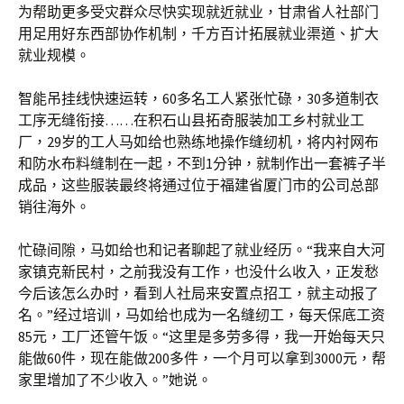
为帮助更多受灾群众尽快实现就近就业，甘肃省人社部门
用足用好东西部协作机制，千方百计拓展就业渠道、扩大
就业规模。
智能吊挂线快速运转，60多名工人紧张忙碌，30多道制衣
工序无缝衔接……在积石山县拓奇服装加工乡村就业工
厂，29岁的工人马如给也熟练地操作缝纫机，将内衬网布
和防水布料缝制在一起，不到1分钟，就制作出一套裤子半
成品，这些服装最终将通过位于福建省厦门市的公司总部
销往海外。
忙碌间隙，马如给也和记者聊起了就业经历。“我来自大河
家镇克新民村，之前我没有工作，也没什么收入，正发愁
今后该怎么办时，看到人社局来安置点招工，就主动报了
名。”经过培训，马如给也成为一名缝纫工，每天保底工资
85元，工厂还管午饭。“这里是多劳多得，我一开始每天只
能做60件，现在能做200多件，一个月可以拿到3000元，帮
家里增加了不少收入。”她说。