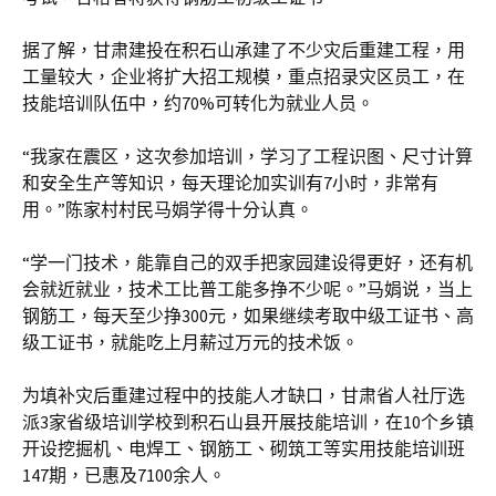
据了解，甘肃建投在积石山承建了不少灾后重建工程，用
工量较大，企业将扩大招工规模，重点招录灾区员工，在
技能培训队伍中，约70%可转化为就业人员。
“我家在震区，这次参加培训，学习了工程识图、尺寸计算
和安全生产等知识，每天理论加实训有7小时，非常有
用。”陈家村村民马娟学得十分认真。
“学一门技术，能靠自己的双手把家园建设得更好，还有机
会就近就业，技术工比普工能多挣不少呢。”马娟说，当上
钢筋工，每天至少挣300元，如果继续考取中级工证书、高
级工证书，就能吃上月薪过万元的技术饭。
为填补灾后重建过程中的技能人才缺口，甘肃省人社厅选
派3家省级培训学校到积石山县开展技能培训，在10个乡镇
开设挖掘机、电焊工、钢筋工、砌筑工等实用技能培训班
147期，已惠及7100余人。