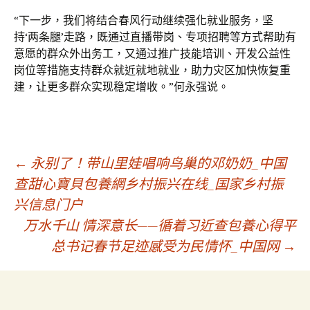
“下一步，我们将结合春风行动继续强化就业服务，坚
持‘两条腿’走路，既通过直播带岗、专项招聘等方式帮助有
意愿的群众外出务工，又通过推广技能培训、开发公益性
岗位等措施支持群众就近就地就业，助力灾区加快恢复重
建，让更多群众实现稳定增收。”何永强说。
文
←
永别了！带山里娃唱响鸟巢的邓奶奶_中国
查甜心寶貝包養網乡村振兴在线_国家乡村振
兴信息门户
章
万水千山 情深意长——循着习近查包養心得平
总书记春节足迹感受为民情怀_中国网
→
導
覽