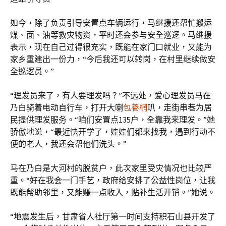
如今，除了负责引导安置点车辆运行，马继援还帮忙搬运
煤、面、油等救灾物资，平时还会参与安全巡逻。马继援
表示，现在自己过得很充实，既能在家门口就业，又能为
家乡重建出一份力，“今后我还可以转岗，在村里继续做安
全巡逻员。”
“理发员来了，有人要理发吗？”不远处，爱心理发员马在
乃白骑着电动自行车，打开大喇
包養網
叭，走街串巷为居
民提供理发服务。“咱们安置点135户，全靠我来理发。”她
骄傲地说，“最近快开学了，娃娃们都来找我，遇到行动不
便的老人，我还会帮他们洗头。”
马在乃白是大河村的脱贫户，此次家里受灾情况也比较严
重。“好在我会一门手艺，政府给安排了公益性岗位，让我
既能帮助邻里，又能赚一点收入，贴补生活开销。”她说。
“地震发生后，甘肃省人社厅第一时间支持积石山县开发了