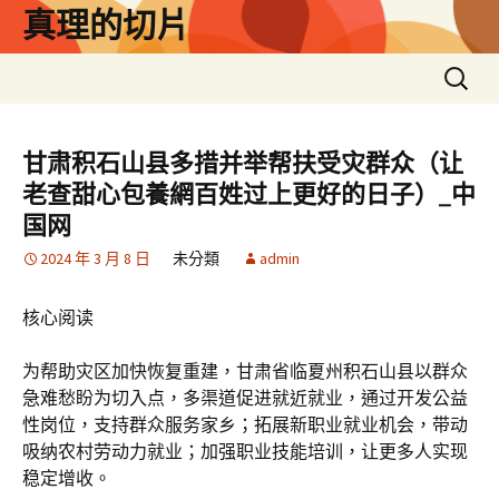
跳
真理的切片
至
主
搜
要
尋
內
關
容
鍵
甘肃积石山县多措并举帮扶受灾群众（让
字:
老查甜心包養網百姓过上更好的日子）_中
国网
2024 年 3 月 8 日
未分類
admin
核心阅读
为帮助灾区加快恢复重建，甘肃省临夏州积石山县以群众
急难愁盼为切入点，多渠道促进就近就业，通过开发公益
性岗位，支持群众服务家乡；拓展新职业就业机会，带动
吸纳农村劳动力就业；加强职业技能培训，让更多人实现
稳定增收。