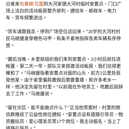
记者来
包養網 花園
到大河家镇大河村临时安置点，门口广
场上洁白的活动板房整齐排列，通信车、邮政车、电力
车、货车频繁进出。
“货车请跟我走，停到广场空位这边来。”20岁的大河村村
民马继援身穿橙色马甲，有条不紊地指挥各类车辆有序停
放。
“震后当晚，乡里就组织我们来到安置点，2小时后就住进
帐篷，第二天一早，部队又来搭建活动板房，我们住得更
暖和了。”马继援指着安置点对面的山头，前方1公里处就
是他家，由于家里偏房震毁后需要重建，和许多老乡一
样，他决定先留在村里。“以前我在外地务工，地震后就辞
去了工作。”马继援说。
“留在灾区，能不能做点什么？”正当他思索时，村里的微
信群推送了公益性岗位通知，“安置点设有道路引导员、物
资搬运员、爱心理发员等17个岗位，我主动报名，当上了
道路引导员。”