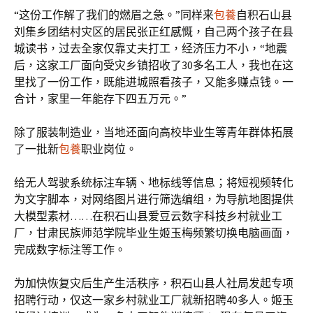
“这份工作解了我们的燃眉之急。”同样来
包養
自积石山县
刘集乡团结村灾区的居民张正红感慨，自己两个孩子在县
城读书，过去全家仅靠丈夫打工，经济压力不小，“地震
后，这家工厂面向受灾乡镇招收了30多名工人，我也在这
里找了一份工作，既能进城照看孩子，又能多赚点钱。一
合计，家里一年能存下四五万元。”
除了服装制造业，当地还面向高校毕业生等青年群体拓展
了一批新
包養
职业岗位。
给无人驾驶系统标注车辆、地标线等信息；将短视频转化
为文字脚本，对网络图片进行筛选编组，为导航地图提供
大模型素材……在积石山县爱豆云数字科技乡村就业工
厂，甘肃民族师范学院毕业生姬玉梅频繁切换电脑画面，
完成数字标注等工作。
为加快恢复灾后生产生活秩序，积石山县人社局发起专项
招聘行动，仅这一家乡村就业工厂就新招聘40多人。姬玉