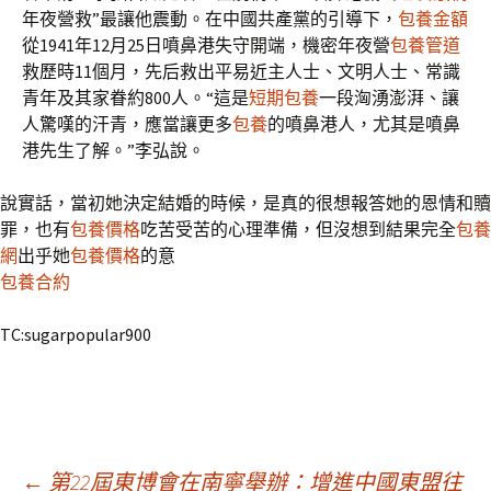
年夜營救”最讓他震動。在中國共產黨的引導下，
包養金額
從1941年12月25日噴鼻港失守開端，機密年夜營
包養管道
救歷時11個月，先后救出平易近主人士、文明人士、常識
青年及其家眷約800人。“這是
短期包養
一段洶湧澎湃、讓
人驚嘆的汗青，應當讓更多
包養
的噴鼻港人，尤其是噴鼻
港先生了解。”李弘說。
說實話，當初她決定結婚的時候，是真的很想報答她的恩情和贖
罪，也有
包養價格
吃苦受苦的心理準備，但沒想到結果完全
包養
網
出乎她
包養價格
的意
包養合約
TC:sugarpopular900
←
第22屆東博會在南寧舉辦：增進中國東盟往