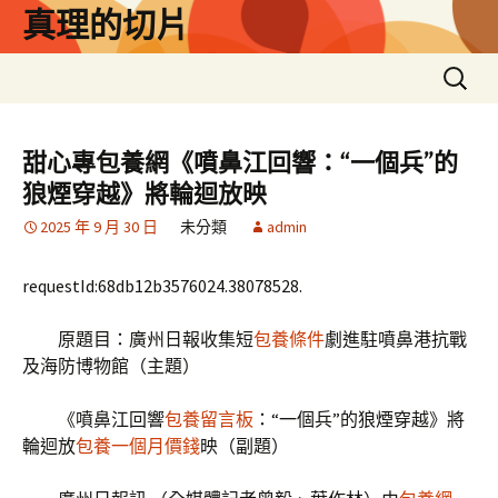
跳
真理的切片
至
主
搜
要
尋
內
關
容
鍵
甜心專包養網《噴鼻江回響：“一個兵”的
字:
狼煙穿越》將輪迴放映
2025 年 9 月 30 日
未分類
admin
requestId:68db12b3576024.38078528.
原題目：廣州日報收集短
包養條件
劇進駐噴鼻港抗戰
及海防博物館（主題）
《噴鼻江回響
包養留言板
：“一個兵”的狼煙穿越》將
輪迴放
包養一個月價錢
映（副題）