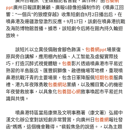
廣州日報訊 （全媒體記者曾毅、葉作林）由
包養網
ppt
廣州日報謀劃兼顧、廣報G錄像拍攝制作的《噴鼻江回
響：“一個兵”的狼煙穿越》收集短劇自9月2日播出后，在
噴鼻港及邊疆激發激烈反應。9月17日，該劇在噴鼻港抗戰
及海防博物館首播。據悉，該短劇今后將在館內持久輪迴
放映。
該短片以立異伎倆融會腳色飾演、
包養網ppt
場景復
原與旁白講解，應用棚內拍攝、人工智能及虛擬實際技
巧，打造沉醉式視覺體驗。
包養
影片透過噴鼻港市平易近
熟習的半島飯店、匯豐銅獅像、啟德機場等地標，重現噴
鼻港抗戰汗青的主要場景，包含日軍降服佩
短期包養
服典
禮、港九年夜隊勇敢
包養網站
業績，以及觸目驚心的機密
年夜營救故事，以具象化
包養甜心網
敘事喚起市平易近共
識與共情。
噴鼻港特區當局康樂及文明事務署（康文署）弘揚中
漢文化辦公室對該短劇非常贊賞，向廣州日
包養網
報社發
函“媽媽，這個機會難得。”裴毅焦急的說道。，以為主題