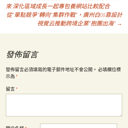
文
來 深化區域成長一起專包養網站比較配合
從“單點競爭”轉向“集群作戰”，廣州白08靠設計
章
視覺云推動跨境企業“抱團出海”
→
導
覽
發佈留言
發佈留言必須填寫的電子郵件地址不會公開。
必填欄位標
示為
*
留言
*