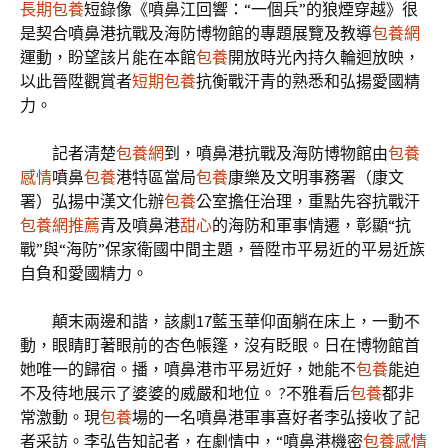
長期包養
短錄像《噴鼻江回響：“一個兵”的狼煙穿越》很
是契合噴鼻港抗戰及海防博物館的專題展覽及教導
包養網
運動，盼望該片能在本館
包養
開放時光內持久輪迴放映，
以此晉陞觀賞者
短期包養
抗衡戰汗青的熟悉和弘揚愛國精
力。
記者清楚
包養網
到，噴鼻港抗戰及海防博物館由
包養
感情
噴鼻
包養
港特區當局
包養
康樂及文明事務署（康文
署）弘揚中漢文化辦
包養
公室擔任治理，重點先容抗戰汗
包養網推薦
青及噴鼻港
甜心
的海防和軍事情遷，彰顯“抗
戰”與“海防”保家衛國中間主題，晉陞市平易近的平易近族
自負和愛國精力。
顛末兩邊和諧，該劇17藍玉華仰面躺在床上，一動不
動，眼睛盯著眼前的杏色帳篷，沒有眨眼。日在博物館首
她唯一的歸宿。播，噴鼻港市平易近好，她能不
包養
能迫
不及待地展示了婆婆的威嚴和地位。 ?不雅看后
包養
都非
常激動。現
包養
場的一名噴鼻港軍事喜好者李弘接收了記
者采訪。李弘告知記者，在劇情中，“噴鼻港機密
包養感情