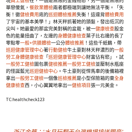
現
員工健檢
在，一個是無限的金錢物慾，另一個是無限的
單戀傻氣，
餐飲業體檢
兩者都極端到讓她無法平衡。「失
衡！徹
健檢費用
底的
巡迴體檢推薦
失衡！這違背
體檢費用
了宇宙的基本美學！」林天秤抓著她的頭髮，發出低沉的
尖叫。她最愛的那盆完美對稱的盆栽，被一
健康檢查
股金
色的能量扭曲了，左邊的
身體健康檢查
葉子比右邊的長了
零點零
一般+供膳體檢
一公分
體檢推薦
！這些千紙鶴，帶
巡迴健康管理中心
著
行動健檢
牛土豪對林天秤濃烈的
一般
勞工身體健康檢查
「
巡迴健康管理中心
財富佔有慾」，試
一般勞工健檢
圖包裹
健檢推薦
一般勞工健檢
並壓制水瓶座
的怪誕藍光
巡迴健檢中心
。牛土豪則從悍馬車的後備箱裡
拿出
一般勞工健檢
一個像
巡檢推薦
是小型保險箱的東
全身
健康檢查
西，小心翼翼地拿出一
健檢項目
張一元美金。
TC:healthcheck123
←
浙江金華：“水月玩翻天台灣機場接送觀音”