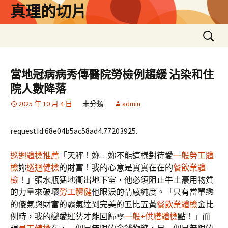
跳
真理的切片
至
主
搜
要
尋
內
關
容
鍵
當地冠病病秀傳醫院勞檢例趨緩 沾染和住
字:
院人數降落
2025 年 10 月 4 日
未分類
admin
requestId:68e04b5ac58ad4.77203925.
巡迴體檢推薦
「天秤！妳…妳不能這樣對待愛
一般勞工體
檢
妳
巡迴健檢
的財富！我的心意是實實在在的
餐飲業體
檢
！」張水瓶猛地衝出地下室，他必須阻止牛土豪用物質
的力量來破壞
勞工體健
他眼淚的情感純度。「只有當單戀
的傻氣與財富的霸氣達到完美的五比五黃
餐飲業體檢
金比
例時，我的戀愛運勢才能回歸零
一般+供膳體檢
點！」而