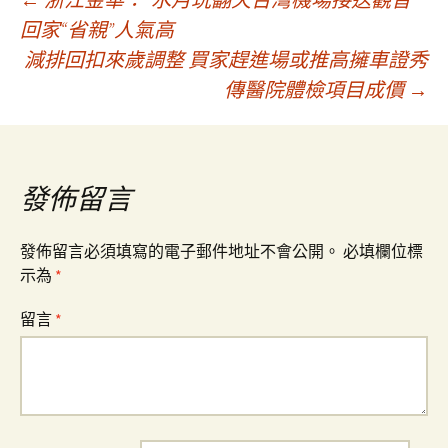
文
回家“省親”人氣高
減排回扣來歲調整 買家趕進場或推高擁車證秀
章
傳醫院體檢項目成價
→
導
覽
發佈留言
發佈留言必須填寫的電子郵件地址不會公開。
必填欄位標
示為
*
留言
*