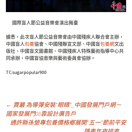
國際盲人節公益音樂會演出舞臺
據悉，此次盲人節公益音樂會由中國殘疾人聯合會主辦，
中國盲人
包養
協會、中國殘聯宣文部、中國盲
包養網
文出
版社、中國盲文圖書館、中國殘疾人特殊藝術指導中心共
同承辦，中國盲協音樂與藝術委員會協辦。
TC:sugarpopular900
文
←
賈巖 為導彈安裝“眼睛”_中國發展門戶網－
國家發展門08靠設計廣告戶
通許縣孫營專包養價格鄉展開“五一”節前平安
章
隱患年夜排查
→