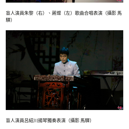
盲人演員朱黎（右）、蔣燦（左）歌曲合唱表演（攝影 馬
驊）
盲人演員呂紹川揚琴獨奏表演（攝影 馬驊）