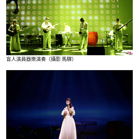
盲人演員器樂演奏（攝影 馬驊）