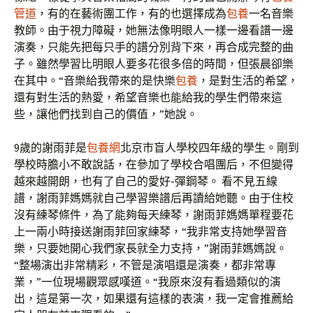
管道
，有的在藝術團工作，有的也選擇成為
包養
一名音樂
教師。由于視力障礙，她無法像明眼人一樣一邊看譜一邊
演奏，只能先把每只手的譜分別背下來，再合成完整的曲
子。雖然學習比明眼人要多花很多倍的時間，但張晨卻樂
在其中。“音樂給我帶來的是快樂
包養
，是對生活的希望，
還有對生活的熱愛，希望音樂也能給我的學生們帶來這
些，讓他們找到自己的價值，”她說。
9歲的謝雨菲是
包養網
北京市盲人學校四年級的學生。剛到
學校時膽小不敢說話，在參加了學校合唱團后，不但變得
越來越開朗，也有了自己的愛好-彈鋼琴。 看不見五線
譜，謝雨菲媽媽就自己學習樂譜后再讀給她聽。由于住校
沒有練琴條件，為了能夠每天練琴，謝雨菲媽媽單程要花
上一兩小時接送謝雨菲回家練琴，“我非常支持她學習音
樂，只要她開心我們家長就全力支持，”謝雨菲媽媽說。
“整場演出非常精彩，不管是演唱還是演奏，都非常專
業，”一位現場觀眾感嘆道。“我原來沒有看過類似的演
出，這是第一次，如果還有這樣的表演，我一定會推薦給