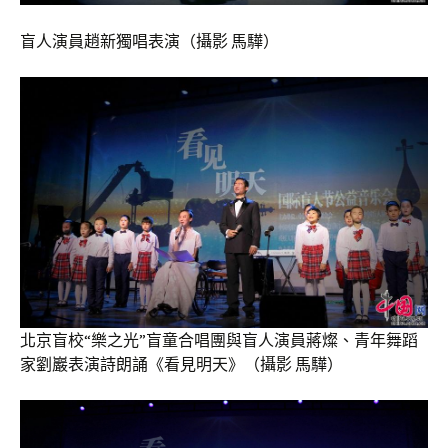
盲人演員趙新獨唱表演（攝影 馬驊）
北京盲校“樂之光”盲童合唱團與盲人演員蔣燦、青年舞蹈
家劉巖表演詩朗誦《看見明天》（攝影 馬驊）