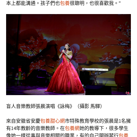
本上都能溝通。孩子們也
包養
很聰明，也很喜歡我。”
盲人音樂教師張晨演唱《詠梅》（攝影 馬驊）
來自安徽省安慶
包養甜心網
市特殊教育學校的張晨是1名擁
有14年教齡的音樂教師。在
包養網
她的教導下，很多學生
像她一樣從事與音樂相關的職業，有的自己開辦琴行
包養