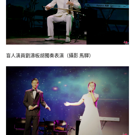
盲人演員劉濤板胡獨奏表演（攝影 馬驊）