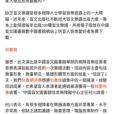
家人朋友前來觀看的。”
缺乏盲文樂譜是很多視障人士學習音樂道路上的一大障
礙，近年來，盲文出版社不斷加大盲文樂譜出版力度，基
本上能保證每年出版100種盲文樂譜，并將電子版放在中國
盲文圖書館數字圖書館網站上供盲人音樂愛好者免費下
載。
包養妹
據悉，此次演出是中國盲文圖書館舉辦的視障音樂從業者
音樂表演技能提升班的一次實踐活動。培訓內容主要包括
舞臺形象，舞臺禁忌，基礎形體等方面的技能。“培訓了2
天，我們
包養網評價
想通
包養妹
過集中的一個展演，檢驗
培訓成果，也希望盲人表演者能通過展演獲得一些
短期包
養
收獲。”中國盲文圖書館信息無障礙中心主任何川說道。
何川表示，有很多視障者在樂器演奏方面非常專業，水平
非常高，但缺乏諸如識譜、舞臺管理、電腦音樂制作、錄