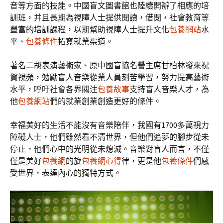
音等方面的技能。中國盲文圖書館也陸續開辦了相應的培
訓班，并且長期為視障人士提供閱讀，借閱，社會教育等
豐富的培訓課程，以期幫助視障人士提升文化
包養網站
水
平、
包養條件
拓寬就業渠道。
著名二胡表演藝術家、原中國盲協名譽主席甘柏林發來祝
賀視頻，勉勵盲人音樂從業人員刻苦學習，努力提高藝術
水平，呼吁社會各界關注
包養故事
支持盲人音樂人才，為
他
包養網站
們的就業創業創造更好的條件。
幸福美好的生活不能沒有音樂陪伴，我國有1700多萬視力
障礙人士，他們雖然看不清世界，但他們追夢的腳步從未
停止，他們心中的光明從未熄滅。音樂對盲人而言，不僅
僅是美好
包養網
的旋
包養網心得
律，更是他
包養條件
們感
受世界，表達內心的獨特方式。