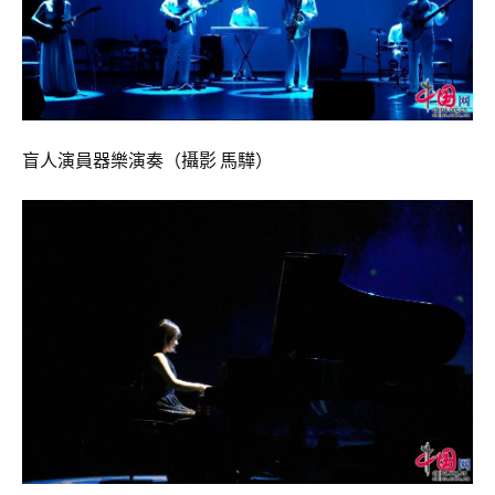
盲人演員器樂演奏（攝影 馬驊）