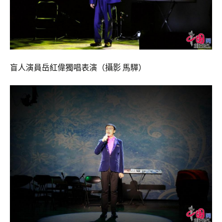
盲人演員岳紅偉獨唱表演（攝影 馬驊）