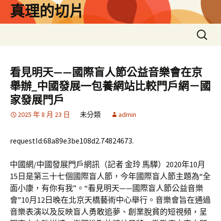
跳
真理的切片
至
主
搜
要
尋
內
關
容
鍵
看見明天——國際盲人節公益音樂會在京
字:
舉辦_中國發展一包養網站比較門戶網－國
家發展門戶
2025 年 8 月 23 日
未分類
admin
requestId:68a89e3be108d2.74824673.
中國網/中國發展門戶網訊（記者 金玲 馬驊）2020年10月
15日是第三十七個國際盲人節，今年國際盲人節主題為“全
面小康，有你有我”。“看見明天——國際盲人節公益音樂
會”10月12日晚在北京天橋藝術中心舉行。音樂會旨在通過
音樂表演以及反映盲人勇敢追夢、創業脫貧的短視頻，呈