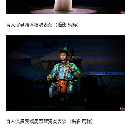
盲人演員賴潘獨唱表演（攝影 馬驊）
盲人演員龔樸馬頭琴獨奏表演（攝影 馬驊）