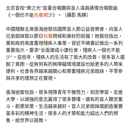
北京盲校“樂之光”盲童合唱團與盲人演員蔣燦合唱歌曲
《一個也不能
包養網
少》。（攝影 馬驊）
中國殘聯主席張海迪致信國際盲人節公益音樂會，向盲人
兄弟姐妹致以節日
包養
問候和美好的祝福！她致信指出，
黨和政府高度重視殘疾人事業，習近平總書記做出一系列
重要指示，要求“全面建成小康社會，殘疾人一個也不能
少”。這些年，殘疾人的生活有了很大的改善，很多盲人擺
脫了貧困，從無到有的無障礙環境建設也給更多的人帶來
便利。社會各界越來越關心和尊重殘疾兄弟姐妹，平等參
與共享的理想正在實現。
張海迪致信說，很多視障青年不懈努力，刻苦學習，走進
大學，以頑強的意志贏得了很多贊嘆，還有的盲人艱苦奮
斗，創業就業，生活越來越好。盲人兄弟姐妹還創造著豐
富多彩的精神生活，很多人的才華和能力超出人們的想
象，給世界以鼓舞。