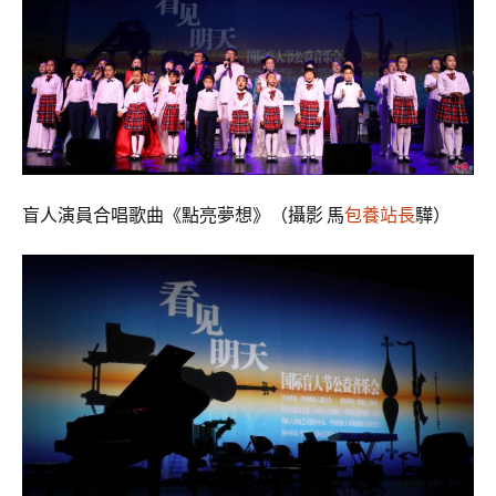
盲人演員合唱歌曲《點亮夢想》（攝影 馬
包養站長
驊）