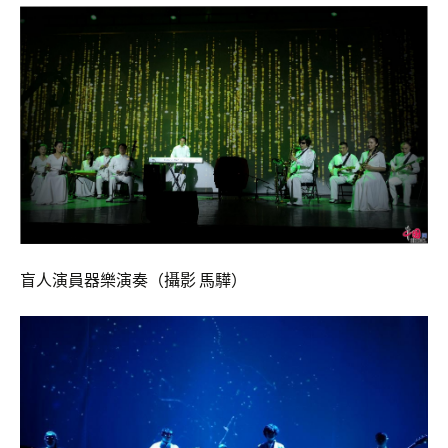
盲人演員器樂演奏（攝影 馬驊）