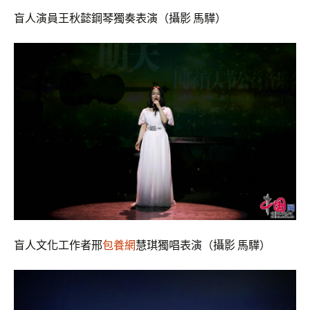
盲人演員王秋懿鋼琴獨奏表演（攝影 馬驊）
盲人文化工作者邢
包養網
慧琪獨唱表演（攝影 馬驊）