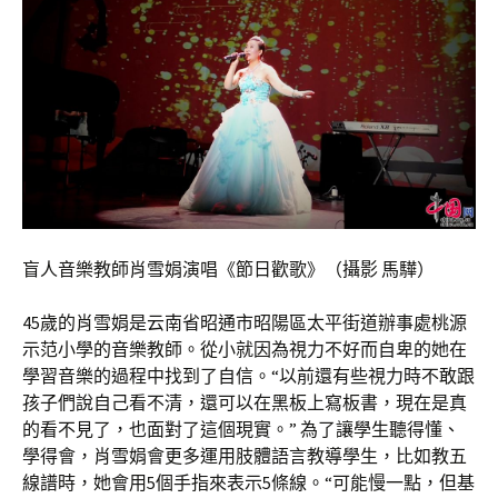
盲人音樂教師肖雪娟演唱《節日歡歌》（攝影 馬驊）
45歲的肖雪娟是云南省昭通市昭陽區太平街道辦事處桃源
示范小學的音樂教師。從小就因為視力不好而自卑的她在
學習音樂的過程中找到了自信。“以前還有些視力時不敢跟
孩子們說自己看不清，還可以在黑板上寫板書，現在是真
的看不見了，也面對了這個現實。” 為了讓學生聽得懂、
學得會，肖雪娟會更多運用肢體語言教導學生，比如教五
線譜時，她會用5個手指來表示5條線。“可能慢一點，但基