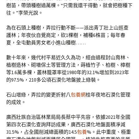
樹苗，帶頭種樹過萬棵。“只需我還干得動，就會把樹種下
往。”李榮光說。
為在石頭上種樹，弄拉行動不斷——派出青丁壯上山巡查
護林；年夜伙自覺商定，砍1棵樹，補種6株苗；每年春
夏，全屯動員男女老小進山種樹……
數十年來，幾代村平易近久久為功，經由過程封山育林、
植樹造林、砌墻保土等管理方法，蒔植竹子、柏樹、樟樹
等1.6萬多棵，叢林籠罩率從1980年的32.1%增加到2023年
的97.5%，210多公頃石漠化地盤披上綠裝。
石山增綠，弄拉的變更折射八
包養網
桂年夜地石漠化管理
的成效。
廣西壯族自治區林業局局長蔡中平先容，依據2021年全國
第四次石漠化查詢拜訪成果，廣西石漠化地盤面積凈減
31.5%，占全國削減總面積的14.5
包養
%。此中重度、極重