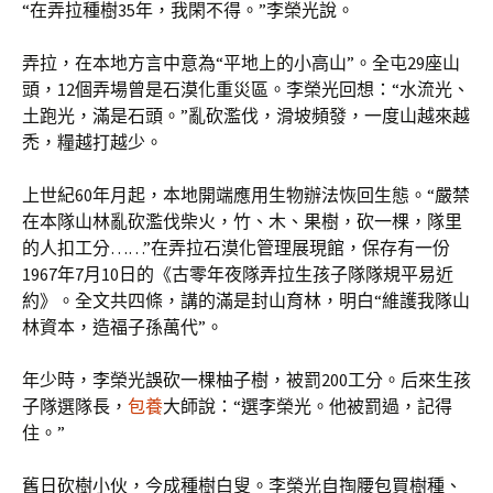
“在弄拉種樹35年，我閑不得。”李榮光說。
弄拉，在本地方言中意為“平地上的小高山”。全屯29座山
頭，12個弄場曾是石漠化重災區。李榮光回想：“水流光、
土跑光，滿是石頭。”亂砍濫伐，滑坡頻發，一度山越來越
禿，糧越打越少。
上世紀60年月起，本地開端應用生物辦法恢回生態。“嚴禁
在本隊山林亂砍濫伐柴火，竹、木、果樹，砍一棵，隊里
的人扣工分……”在弄拉石漠化管理展現館，保存有一份
1967年7月10日的《古零年夜隊弄拉生孩子隊隊規平易近
約》。全文共四條，講的滿是封山育林，明白“維護我隊山
林資本，造福子孫萬代”。
年少時，李榮光誤砍一棵柚子樹，被罰200工分。后來生孩
子隊選隊長，
包養
大師說：“選李榮光。他被罰過，記得
住。”
舊日砍樹小伙，今成種樹白叟。李榮光自掏腰包買樹種、