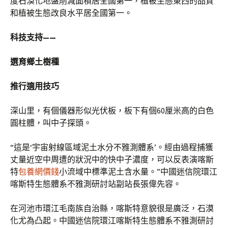
度石漠化地盤削減面積居全國第一，植被生態東西的品質
和植被生態改良水平居全國第一。
科技支持——
選育鄉土樹種
推行適用技巧
深山里，有個儀器形似光伏板，板下有個60厘米高的白色
圓柱體，叫中子探頭。
“這是‘宇宙射線區域泥土水分不雅測體系’。經由過程捕獲
丈量近空中周遭的狀況中的快中子濃度，可以反表演喀斯
特
包養網價錢
小流域中標準泥土含水量。”中國迷信院環江
喀斯特生態體系不雅測研討站副站長張偉先容。
在河池市環江毛南族自治縣，喀斯特意貌很是廣泛，石漠
化尤為凸起。中國迷信院環江喀斯特生態體系不雅測研討