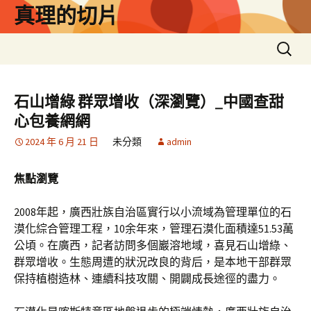
跳
真理的切片
至
主
搜
要
尋
內
關
容
鍵
石山增綠 群眾增收（深瀏覽）_中國查甜
字:
心包養網網
2024 年 6 月 21 日
未分類
admin
焦點瀏覽
2008年起，廣西壯族自治區實行以小流域為管理單位的石
漠化綜合管理工程，10余年來，管理石漠化面積達51.53萬
公頃。在廣西，記者訪問多個巖溶地域，喜見石山增綠、
群眾增收。生態周遭的狀況改良的背后，是本地干部群眾
保持植樹造林、連續科技攻關、開闢成長途徑的盡力。