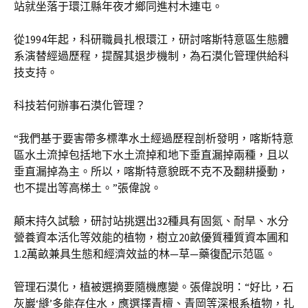
站就坐落于環江縣年夜才鄉同進村木連屯。
從1994年起，科研職員扎根環江，研討喀斯特意區生態體
系演替經過歷程，提醒其退步機制，為石漠化管理供給科
技支持。
科技若何辦事石漠化管理？
“我們基于要害帶多標準水土經過歷程剖析發明，喀斯特意
區水土流掉包括地下水土流掉和地下垂直漏掉兩種，且以
垂直漏掉為主。所以，喀斯特意貌既不克不及翻耕擾動，
也不提出等高梯土。”張偉說。
顛末持久試驗，研討站挑選出32種具有固氮、耐旱、水分
營養資本活化等效能的植物，樹立20畝優質種質資本圃和
1.2萬畝兼具生態和經濟效益的林—草—藥復配示范區。
管理石漠化，植被選摘要隨機應變。張偉說明：“好比，石
灰巖‘縫’多能存住水，應選擇青檀、青岡等深根系植物，扎