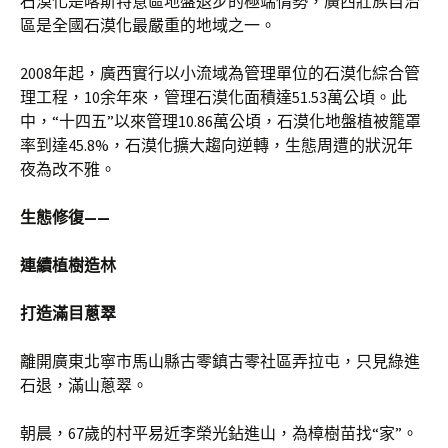
石漠化是喀斯特意區地盤退步的極端情勢，廣西壯族自治
區是全國石漠化最嚴重的地域之一。
2008年起，廣西實行以小流域為管理單位的石漠化綜合管
理工程，10余年來，管理石漠化面積達51.53萬公頃。此
中，“十四五”以來管理10.86萬公頃，石漠化地盤植被籠罩
率到達45.8%，石漠化擴大趨向逆轉，生態周遭的狀況年
夜為改不雅。
生態修復——
連續植樹造林
打造滿目蔥翠
離開廣東北寧市馬山縣古零鎮古零社區弄拉屯，只見綠進
石退，滿山蔥翠。
朝晨，67歲的村平易近李榮光鉆進山，為樟樹苗找“家”。