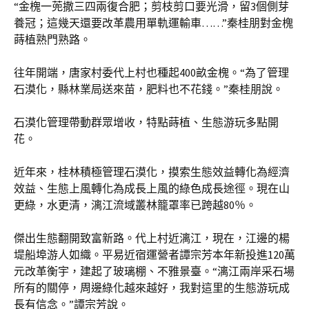
“金槐一蔸撒三四兩復合肥；剪枝剪口要光滑，留3個側芽
養冠；這幾天還要改革農用單軌運輸車……”秦桂朋對金槐
蒔植熟門熟路。
往年開端，唐家村委代上村也種起400畝金槐。“為了管理
石漠化，縣林業局送來苗，肥料也不花錢。”秦桂朋說。
石漠化管理帶動群眾增收，特點蒔植、生態游玩多點開
花。
近年來，桂林積極管理石漠化，摸索生態效益轉化為經濟
效益、生態上風轉化為成長上風的綠色成長途徑。現在山
更綠，水更清，漓江流域叢林籠罩率已跨越80％。
傑出生態翻開致富新路。代上村近漓江，現在，江邊的楊
堤船埠游人如織。平易近宿運營者譚宗芳本年新投進120萬
元改革衡宇，建起了玻璃棚、不雅景臺。“漓江兩岸采石場
所有的關停，周邊綠化越來越好，我對這里的生態游玩成
長有信念。”譚宗芳說。