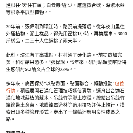
進根往‘吃’住石頭；白云巖‘縫’少，應選擇合歡、深紫木藍
等根系平展型植物。”
20年前，張偉剛到環江時，路況前提落后。從年夜山里往
外運植物、泥土樣品，得先用筐挑1小時，再換騾車。3000
斤樣品，二三十人往返挑了兩天半。
此刻，環江有了高鐵站，村村通了硬化路。“前提愈加完
美，科研結果愈多。”張偉說，“5年來，研討站頒發喀斯特
生態研討SCI論文占全球的23%。”
多年來，廣西保持“以點帶面，點面聯合，轉動推動”
包養
行情
，積極展開石漠化管理技巧迷信實驗，選育出合適石
漠化地域蒔植的蘇木、吊絲竹等鄉土樹種，總結出吊絲竹
籮筐帶土育苗、地膜籠罩造林等適用技巧并停止推行，摸
索出10多種管理形式，走出了一條輪迴應用良性成長之
路。