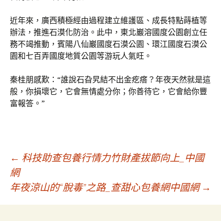
近年來，廣西積極經由過程建立維護區、成長特點蒔植等
辦法，推進石漠化防治。此中，東北巖溶國度公園創立任
務不竭推動，賓陽八仙巖國度石漠公園、環江國度石漠公
園和七百弄國度地質公園等游玩人氣旺。
秦桂朋感歎：“誰說石旮旯結不出金疙瘩？年夜天然就是這
般，你損壞它，它會無情處分你；你善待它，它會給你豐
富報答。”
文
←
科技助查包養行情力竹財產拔節向上_中國
網
年夜涼山的“脫毒”之路_查甜心包養網中國網
→
章