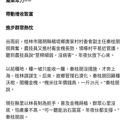
凝集眾力——
帶動增收致富
進步群眾熱忱
谷雨前，桂林市陽朔縣楊堤鄉唐家村村委會副主任秦桂朋
很興奮，農技員又進村看金槐長勢，領導村平易近管護。
聽到農技員說“莖稈細弱，沒病害”，年夜伙放下心來。
以前種地，種一坡只能收一籮，秦桂朋沒措施，才奔上
海、桂林謀謀生。后來，故鄉管理石漠化，秦桂朋回籍種
沃柑，間種金槐。“槐米往年價錢高，一斤25元。”秦桂朋
說。
現在縣里以林長制為抓手，普及金槐蒔植，群眾心里沒
底，怕產量不高。“可一聽能治石窩窩，年夜伙都支撐。”
秦桂朋說。