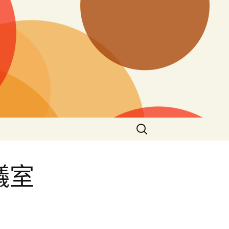
搜
尋
關
鍵
議室
字: