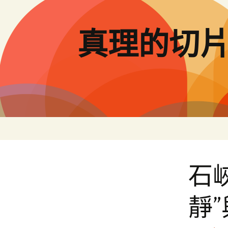
跳
至
主
真理的切
要
內
容
石
靜”