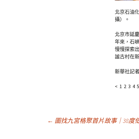
北京石油化
攝）。
北京市延
年來，石
慢慢探索
謐古村在
新華社記者
< 1 2 3 4 
文
←
圖找九宮格聚首片故事｜38度低