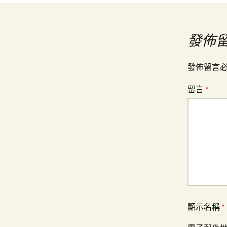
章
導
發佈
覽
發佈留言
留言
*
顯示名稱
*