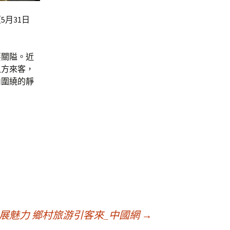
月31日
要關隘。近
八方來客，
山圍繞的靜
”展魅力 鄉村旅游引客來_中國網
→