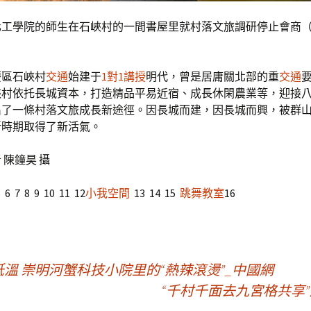
工學院的師生在石峽村的一間書屋里就村落文旅調研停止會商（5
慶區石峽村
交通
始建于
1對1講授
明代，曾是居庸關北部的重
交通
峽村依托長城資本，打造精品平易近宿、成長休閑農業等，迎接
出了一條村落文旅成長新途徑。因長城而建，因長城而興，被群
新時期取得了新活氣。
 陳鐘昊 攝
5 6 7 8 9 10 11 12
小我空間
13 14 15
跳舞教室
16
溫 崇明河蟹科技小院里的“熱辣滾燙”_中國網
“千村千面去九宮格共享