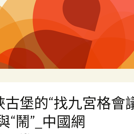
片
峽古堡的“找九宮格會
與“鬧”_中國網