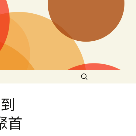
搜
尋
關
鍵
技到
字:
聚首