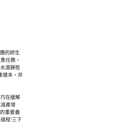
行團的師生
采集任務，
田水源靜態
集樣本，并
技巧在緩解
進減產增
隊的重要義
過程‘三下