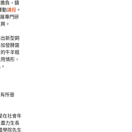
膺擔負，鑄
運動
講授
。
施展專門研
復興。
作出新型飼
參加發酵菌
質的牛羊粗
應用情形，
化。
能有所晉
是在社會年
，盡力生長
農學院先生