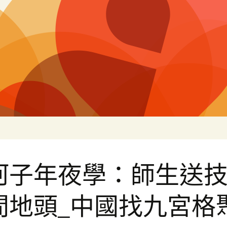
片
河子年夜學：師生送
間地頭_中國找九宮格