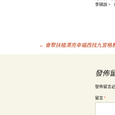
李碩說。（
文
←
會聚扶植漂亮幸福西找九宮格
章
發佈
導
發佈留言
覽
留言
*