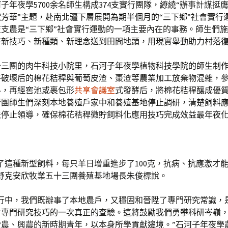
子年夜學5700余名師生構成374支實行團隊，繚繞“辦事計謀挺
芳華”主題，赴南北疆下層展開為期半個月的“三下鄉”社會實行
支農是“三下鄉”社會實行運動的一項主要內在的事務。師生們
將新技巧、新種類、新理念送到田間地頭，用現實舉動助力村落
十三團的肉牛科技小院里，石河子年夜學植物科技學院的師生制
將破壞后的棉花秸稈與葡萄皮渣、棗渣等農業加工放棄物混雜，
料，再經窖池或裹包形
共享會議室
式發酵后，將棉花秸稈釀成優
行團師生們深刻本地養殖戶家中和養殖基地停止調研，清楚飼料
法停止領導，確保棉花秸稈微貯飼料化應用技巧完成效益最年夜
了這種新型飼料，每只羊日增重進步了100克，抗病、抗應激才
木舒克安欣牧業五十三團養殖基地場長朱俊標說。
實行中，我們既辦事了本地農戶，又穩固和晉陞了專門研究常識，
對專門研究技巧的一次真正的查驗。這將鼓勵我們勇攀科研岑嶺
愛農、興農的新時期青年，以本身所學貢獻邊境。”石河子年夜學