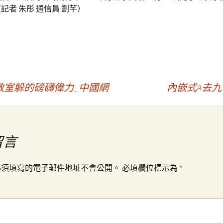
記者 朱彤 通信員 劉芊）
教室躲的磅礴偉力_中國網
內嵌式A去九
留言
必須填寫的電子郵件地址不會公開。
必填欄位標示為
*