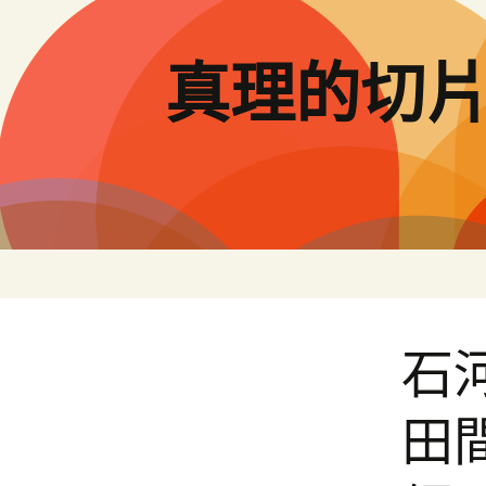
跳
至
主
真理的切
要
內
容
石
田