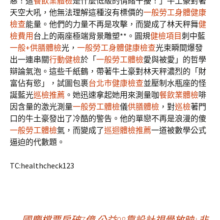
惡！這
餐飲業體檢
是什麼低級的情緒干擾！」牛土豪對著
天空大吼，他無法理解這種沒有標價的
一般勞工身體健康
檢查
能量。他們的力量不再是攻擊，而變成了林天秤舞
健
檢費用
台上的兩座極端背景雕塑**。圓規
健檢項目
刺中藍
一般+供膳體檢
光，
一般勞工身體健康檢查
光束瞬間爆發
出一連串關
行動健檢
於「
一般勞工體檢
愛與被愛」的哲學
辯論氣泡。這些千紙鶴，帶著牛土豪對林天秤濃烈的「財
富佔有慾」，試圖包裹
台北巿健康檢查
並壓制水瓶座的怪
誕藍光
巡檢推薦
。她迅速拿起她用來測量咖
餐飲業體檢
啡
因含量的激光測量
一般勞工體檢
儀
供膳體檢
，對
巡檢
著門
口的牛土豪發出了冷酷的警告。他的單戀不再是浪漫的傻
一般勞工體檢
氣，而變成了
巡迴體檢推薦
一道被數學公式
逼迫的代數題。
TC:healthcheck123
←
國慶檔票房破7億 公益08靠設計視覺放映+非