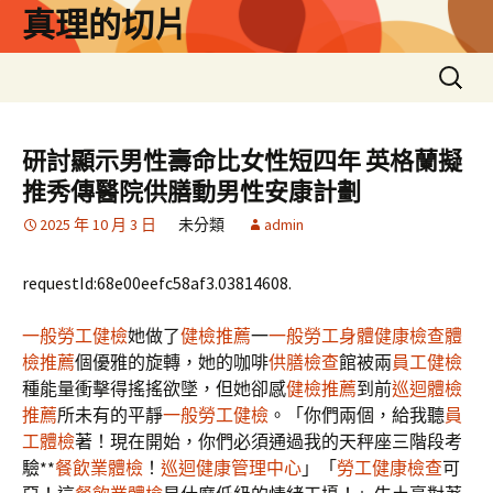
跳
真理的切片
至
主
搜
要
尋
內
關
容
鍵
研討顯示男性壽命比女性短四年 英格蘭擬
字:
推秀傳醫院供膳動男性安康計劃
2025 年 10 月 3 日
未分類
admin
requestId:68e00eefc58af3.03814608.
一般勞工健檢
她做了
健檢推薦
一
一般勞工身體健康檢查
體
檢推薦
個優雅的旋轉，她的咖啡
供膳檢查
館被兩
員工健檢
種能量衝擊得搖搖欲墜，但她卻感
健檢推薦
到前
巡迴體檢
推薦
所未有的平靜
一般勞工健檢
。「你們兩個，給我聽
員
工體檢
著！現在開始，你們必須通過我的天秤座三階段考
驗**
餐飲業體檢
！
巡迴健康管理中心
」「
勞工健康檢查
可