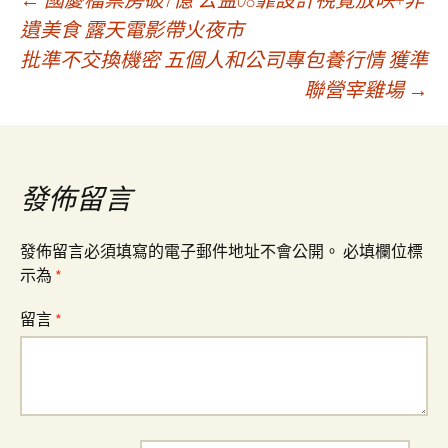
文
遺美食 露天電影帶火夜市
批準不交換機密 五個人和公司專包養行情 獲準
章
聯營宰雞場
→
導
覽
發佈留言
發佈留言必須填寫的電子郵件地址不會公開。
必填欄位標
示為
*
留言
*