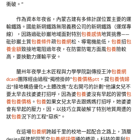
衝破。”
作為資本年夜省，內蒙古建有多條計謀位置主要的運
輸鐵路。國能新朔鐵路無限義務公司的新朔鐵路（運煤專
線），因路過砒砂巖地域面對特別
包養感情
地質挑釁——
砒砂巖土質
包養條件
疏
包養網
松、導電機能低，
包養
招
包
養金額
致接地電阻過年夜，在防雷防電方面風
包養
險較
高，要挾動力運輸平安。
蘭州年夜學土木匠程與力學學院副傳授王沖
包養網
dcard
團隊經由過程“揭榜掛帥”
包養價格ptt
，提
包養情婦
出“接地構造優化+土體改進”左右開弓的計劃“他讓女兒不
要太早去找婆婆打招呼，因為婆
包養
婆沒有早起的習慣
包
養
包養價格
。
包養
如果女兒太早去跟媽媽打招呼，她婆婆
會有早起的壓力，因，以技巧立異破解了特別地質周遭的
狀
包養
況下的工程“惡疾”。
在這場
包養網
跨越千里的校地一起配合之路上，頂層
design搭建起同等交
包養網評價
通的橋梁，科技的風刮
包