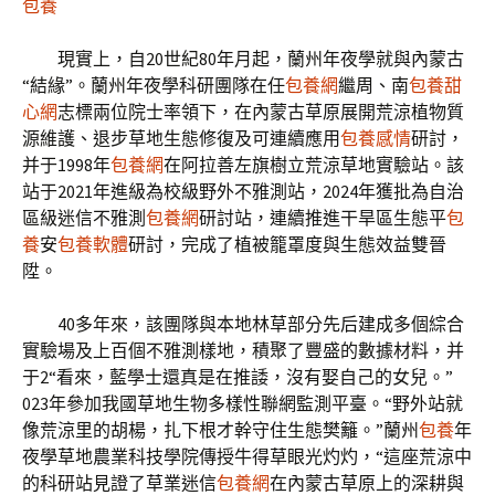
包養
現實上，自20世紀80年月起，蘭州年夜學就與內蒙古
“結緣”。蘭州年夜學科研團隊在任
包養網
繼周、南
包養甜
心網
志標兩位院士率領下，在內蒙古草原展開荒涼植物質
源維護、退步草地生態修復及可連續應用
包養感情
研討，
并于1998年
包養網
在阿拉善左旗樹立荒涼草地實驗站。該
站于2021年進級為校級野外不雅測站，2024年獲批為自治
區級迷信不雅測
包養網
研討站，連續推進干旱區生態平
包
養
安
包養軟體
研討，完成了植被籠罩度與生態效益雙晉
陞。
40多年來，該團隊與本地林草部分先后建成多個綜合
實驗場及上百個不雅測樣地，積聚了豐盛的數據材料，并
于2“看來，藍學士還真是在推諉，沒有娶自己的女兒。”
023年參加我國草地生物多樣性聯網監測平臺。“野外站就
像荒涼里的胡楊，扎下根才幹守住生態樊籬。”蘭州
包養
年
夜學草地農業科技學院傳授牛得草眼光灼灼，“這座荒涼中
的科研站見證了草業迷信
包養網
在內蒙古草原上的深耕與