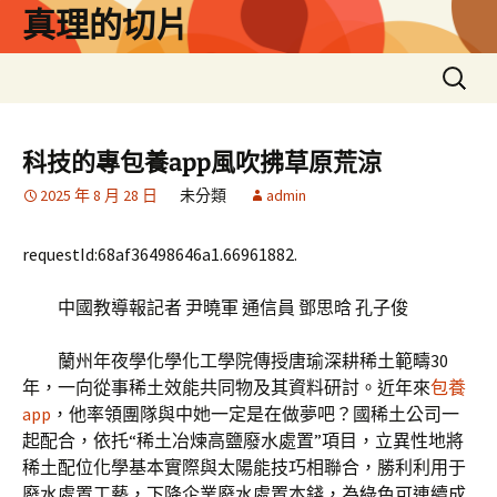
跳
真理的切片
至
主
搜
要
尋
內
關
容
鍵
科技的專包養app風吹拂草原荒涼
字:
2025 年 8 月 28 日
未分類
admin
requestId:68af36498646a1.66961882.
中國教導報記者 尹曉軍 通信員 鄧思晗 孔子俊
蘭州年夜學化學化工學院傳授唐瑜深耕稀土範疇30
年，一向從事稀土效能共同物及其資料研討。近年來
包養
app
，他率領團隊與中她一定是在做夢吧？國稀土公司一
起配合，依托“稀土冶煉高鹽廢水處置”項目，立異性地將
稀土配位化學基本實際與太陽能技巧相聯合，勝利利用于
廢水處置工藝，下降企業廢水處置本錢，為綠色可連續成