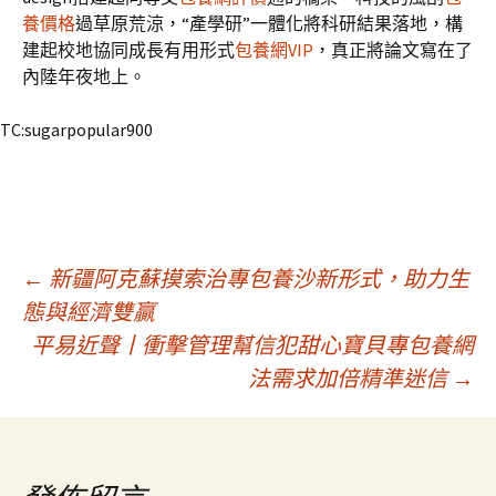
養價格
過草原荒涼，“產學研”一體化將科研結果落地，構
建起校地協同成長有用形式
包養網VIP
，真正將論文寫在了
內陸年夜地上。
TC:sugarpopular900
文
←
新疆阿克蘇摸索治專包養沙新形式，助力生
態與經濟雙贏
平易近聲丨衝擊管理幫信犯甜心寶貝專包養網
章
法需求加倍精準迷信
→
導