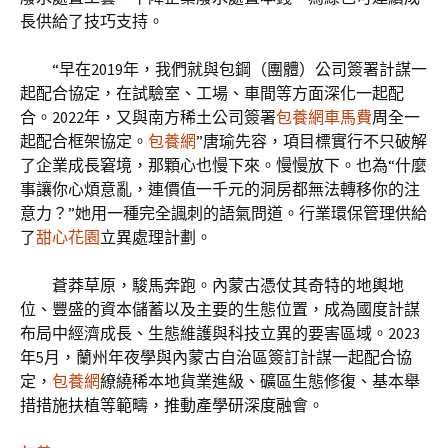
長供給了技巧支持。
“早在2019年，我們就與包鋼（團體）公司簽署計謀一
起配合協定，在試驗室、工場、車間等方面深化一起配
合。2022年，又與南方稀土公司簽署
包養網車馬費
周全一
起配合框架協定。
包養網
”唐瑜先容，項目標實行不只破解
了企業成長窘境，那顆心也慢下來。慢慢放下。也為“什麼
事讓你心煩意亂，連價值一千元的洞房都無法轉移你的注
意力？”她用一種完全諷刺的語氣問道。行業環保管理供給
了
甜心花園
立異處理計劃。
蒼莽草原，駿馬奔跑。內蒙古憑仗其奇特的地輿地
位、豐盛的資本儲蓄以及主要的生態位置，成為國度計謀
布局中經濟成長、生態維護與科技立異的要害區域。2023
年5月，蘭州年夜學與內蒙古自治區簽訂計謀一起配合協
定，
包養網
繚繞稀本地貨業進級、礦區生態修復、基本舉
措措施扶植等範疇，推動產學研深度融會。