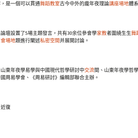
容，是一個可以貫通
舞蹈教室
古今中外的龐年夜理論
講座場地
體系
論壇設置了5場主題發言，共有30余位參會學
家教
者圍繞生生
舞
聚會場地
題進行闡述
私密空間
并展開討論。
由山東年夜學易學與中國現代哲學研討中
交流
間、山東年夜學哲
中國周易學會、《周易研討》編輯部聯合主辦。
：近復