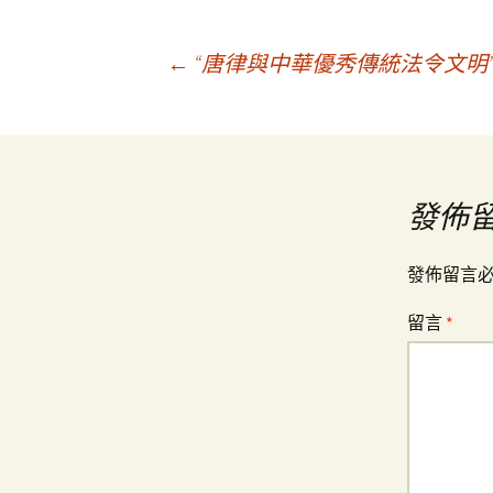
文
←
“唐律與中華優秀傳統法令文明
章
導
發佈
覽
發佈留言
留言
*