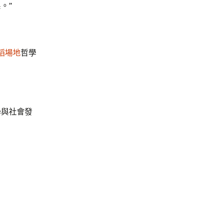
。”
蹈場地
哲學
學與社會發