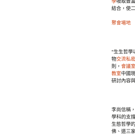
學
吸取豐
結合，使
聚會場地
“生生哲學
物
交流
私
則，
會議
教室
中國
研討內容
李尚信稱
學科的支
生態哲學
佛、道三