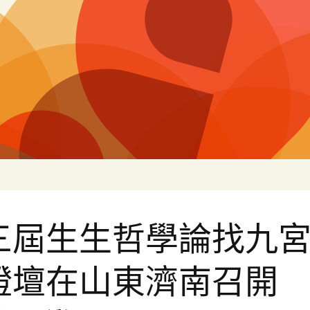
片
三屆生生哲學論找九
證壇在山東濟南召開