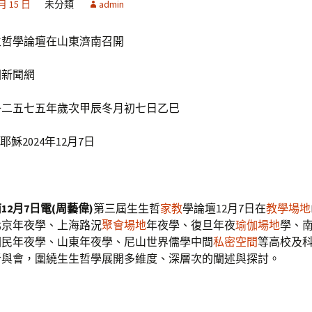
 月 15 日
未分類
admin
生哲學論壇在山東濟南召開
國新聞網
子二五七五年歲次甲辰冬月初七日乙巳
耶穌2024年12月7日
12月7日電(周藝偉)
第三屆生生哲
家教
學論壇12月7日在
教學場地
北京年夜學、上海路況
聚會場地
年夜學、復旦年夜
瑜伽場地
學、
國民年夜學、山東年夜學、尼山世界儒學中間
私密空間
等高校及
者與會，圍繞生生哲學展開多維度、深層次的闡述與探討。