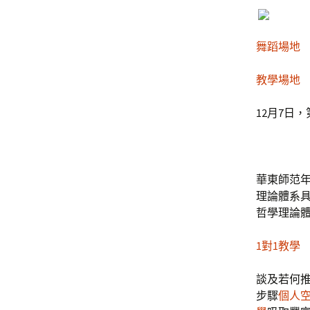
舞蹈場地
教學場地
12月7日
華東師范
理論體系
哲學理論
1對1教學
談及若何
步驟
個人