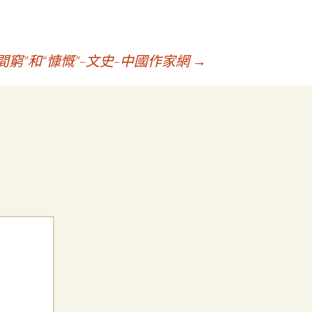
窮”和“慷慨”–文史–中國作家網
→