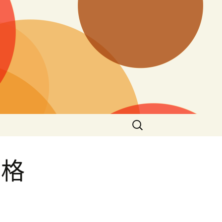
搜
尋
關
鍵
宮格
字: