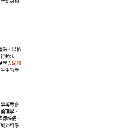
哲學研討相
發點，以格
和行動法
易學與
瑜伽
對生生哲學
科學等眾多
生倫理學、
國傳統儒、
等域外哲學