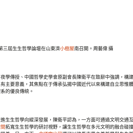
，第三屆生生哲學論壇在山東濟
小樹屋
南召開。周藝偉 攝
年夜學傳授、中國哲學史學會原副會長陳衛平在致辭中強調，構
具有主要意義，其焦點在于傳承弘揚中國近代以來構建自立思惟
體系的優良傳統。
推進生生哲學向縱深發展，陳衛平認為，一方面可通過文明交通
空間
拓寬生生哲學的研討視野，讓生生哲學在多元文明的融合碰