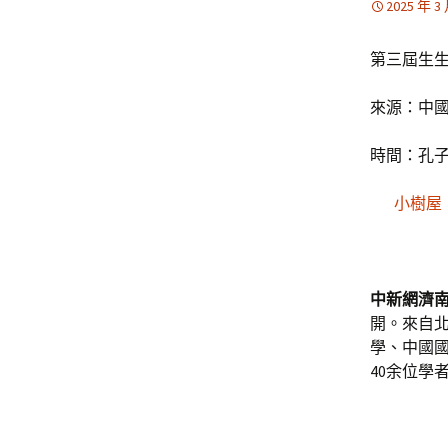
2025 年 3
第三屆生
來源：中
時間：孔
小樹屋
中新網濟南
開。來自
學、中國
40余位學