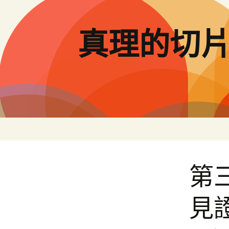
跳
至
主
真理的切
要
內
容
第
見