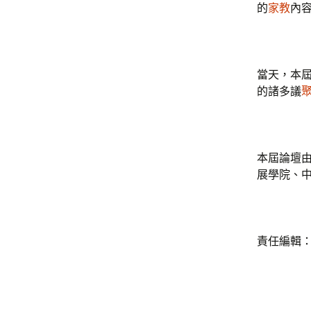
的
家教
內
當天，本屆
的諸多議
本屆論壇
展學院、
責任編輯