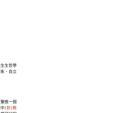
建生生哲學
體系、自立
互鑒進一個
撞中
1對1教