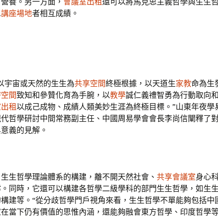
富營養。另一方面，
會議室出租
還可以將馬克思主義哲學與生生
二
講座場地
者相互成績。
以宇宙或天然的生生為
共享空間
終極根據，以天道生
家教
命為生
密空間
致知和參贊化育為手腕，以
教學
誠仁義禮智勇為行動取向
室出租
以成己成物、成績人類美妙生涯為終極目標。”山東年夜學
現代哲學研討中間常務副主任、中國周易學會會長李尚信闡釋了
與意義的見解。
，生生哲學理論體系的構建，離不開天然社會、
共享會議室
身心
撐。同時，它還可以構建各哲學二級學科的部門生生哲學，如生
的構建等。“從分歧哲學門戶視角來看，生生哲學不單能夠包括中
家在當下仍有價值的思惟內涵，還能夠融會東方哲學、印度哲學