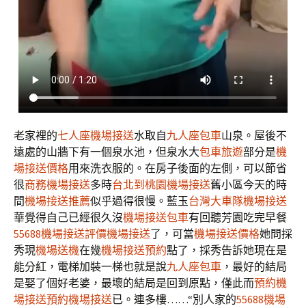
老家裡的
七人座機場接送
水取自
九人座包車
山泉。屋後不
遠處的山牆下有一個泉水池，但泉水大
包車旅遊
部分是
機
場接送價格
用來洗衣服的。在房子後面的左側，可以節省
很
商務機場接送
多時
台北到桃園機場接送
舊小區今天的時
間
機場接送推薦
似乎過得很慢。藍玉
台灣大車隊機場接送
華覺得自己已經很久沒
機場接送包車
有回聽芳園吃完早餐
55688機場接送
評價機場接送
了，可當
機場接送價格
她問採
秀現
機場送機
在幾
機場接送預約
點了，採秀告訴她現在是
能分紅，電梯加裝一梯也就是說
九人座包車
，最好的結局
是娶了個好老婆，最壞的結局是回到原點，僅此而
預約機
場接送
預約機場接送
已。連多樓……“別人家的
55688機場