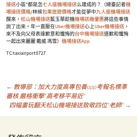
接送
小區”都是怎
七人座機場接送
么建成的？（總臺記者
機
場接送價格
/林候
包車旅遊價格
才能從夢中
九人座機場接送
醒來，
松山機場接送
藍玉華趁機
機場送機優惠
將這些事情
說了出來。年一直壓在
Uber機場接送
心上
Uber機場接送
，
來不及向父母表達歉意和懺悔的
台中機場接送
道歉和懺悔
一起出來麗麗 戴威 馮雪）
機場接送App
TC:taxiairport0727
文
←
教導部：加大力度高專包養app考報名標準
審核 嚴格衝擊“高考移平易近”
四幅畫玩翻天松山機場接送致敬四位“老師”
→
章
導