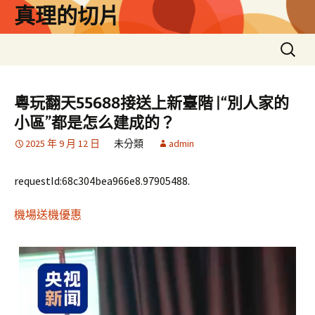
跳
真理的切片
至
主
搜
要
尋
內
關
容
鍵
粵玩翻天55688接送上新臺階 |“別人家的
字:
小區”都是怎么建成的？
2025 年 9 月 12 日
未分類
admin
requestId:68c304bea966e8.97905488.
機場送機優惠