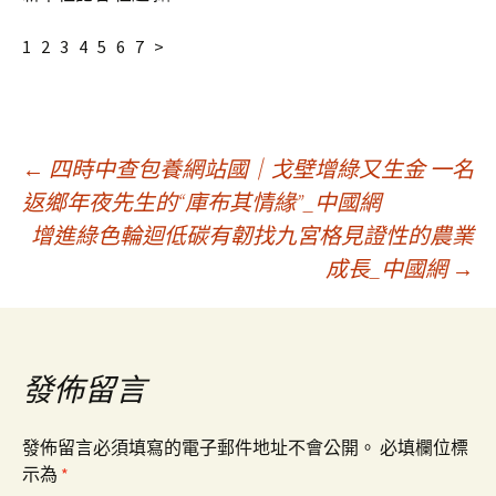
1 2 3 4 5 6 7 >
文
←
四時中查包養網站國｜戈壁增綠又生金 一名
返鄉年夜先生的“庫布其情緣”_中國網
增進綠色輪迴低碳有韌找九宮格見證性的農業
章
成長_中國網
→
導
覽
發佈留言
發佈留言必須填寫的電子郵件地址不會公開。
必填欄位標
示為
*