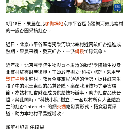
6月18日，果農在北
瑜伽場地
京市平谷區南獨樂河鎮北寨村
的一處杏園采摘紅杏。
近日，北京市平谷區南獨樂河鎮北寨村近萬畝紅杏進進成
熟期，果農采摘、發賣紅杏，一派
講授
忙碌氣象。
近年來，北京農學院生物與資本周遭的狀況學院師生投身
北寨村紅杏財產復興，于2019年樹立“科技小院”，采用學
聚首場地
生駐村、教員全部旅程領導的情勢，捉住紅杏生
孩子中的泥土東西的品質晉陞、高產栽培技巧等要害環
節，為該村紅杏財產成長供給技巧辦事，助力紅杏品德晉
陞。與此同時，“科技小院”樹立了一套以村所有人全體為
主的紅杏“internet+”的網
交通
絡發賣形式，拓寬發賣渠
道，助力本地村平易近增收。
新華社記者 任超 攝