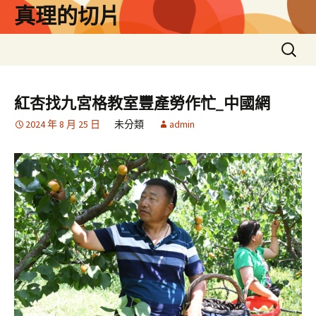
跳
真理的切片
至
主
搜
要
尋
內
關
容
鍵
紅杏找九宮格教室豐產勞作忙_中國網
字:
2024 年 8 月 25 日
未分類
admin