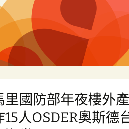
片
馬里國防部年夜樓外
炸15人OSDER奧斯德