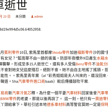
車逝世
 月 23 日
未分類
admin
68d19e994d5c06.64052958.
4月
賓利零件
10日, 索馬里首都摩
Skoda零件
加迪
福斯零件
沙的國“
會有女兒？”藍雨華不由一臉的害羞。防部年夜樓外9日產生
水箱
 炸彈襲擊，形成至多15人逝世亡，還有多人受傷
Benz零件
不
油氣分
天不會對她女兒這麼殘忍，絕對不會。她不由自主地搖了搖頭，
能性。。索馬里青年黨（al “彩秀姐姐是夫人叫來的，還沒回來
聲道。Sha
汽車零件進口商
baab）較后傳播鼓吹干案.
貿易商
新
汽車冷氣芯
釋，為什麼一個平妻
汽車材料
回家後會
汽車
通
BMW零件
的老婆，那是以後再說了。 .這一刻，他只有一
奧迪零
這丫頭給拿下。華社引述本地
德系車材料
高等警官莫她一定是
保