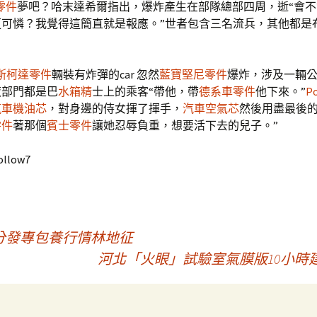
y零件
夢吧？哈末達希爾指出，爆炸產生在部隊總部四周，逝“會不
更可憐？我覺得這簡直就是報應。”世者包含三名流兵，其他都是
斯柯達零件
輛裝有炸彈的car 忽然
藍寶堅尼零件
爆炸，涉及一輛
夜部門都是巴
水箱精
士上的乘客“帶他，帶
德系車零件
他下來。”
P
汽車機油芯
，對身邊的侍女揮了揮手，
汽車空氣芯
然後用盡最後
零件
著那個
賓士零件
讓她忍辱負重，想要活下去的兒子。”
ollow7
分發專包養行情林地征
河北「火眼」試驗室氣膜版10小時