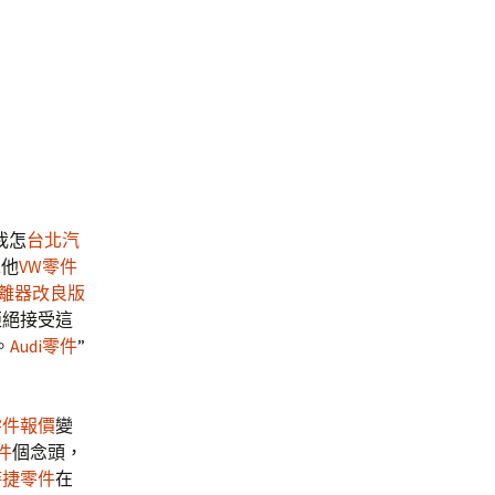
我怎
台北汽
水
他
VW零件
離器改良版
拒絕接受這
。
Audi零件
”
零件報價
變
件
個念頭，
時捷零件
在