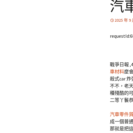
汽
2025 年 9
requestId:
戰爭日報 ,
車材料
麼
殺式car
不不，老
種殘酷的可
二等丫鬟恭
汽車零件
成一個普
那就是把