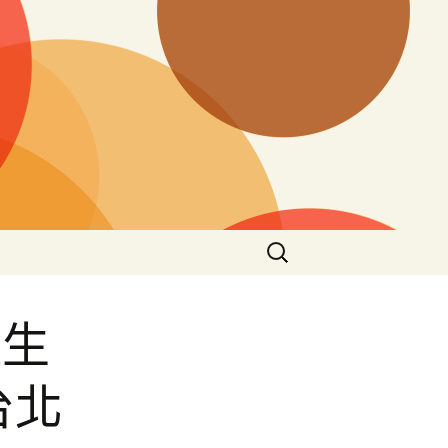
搜
尋
關
鍵
產生
字:
台北