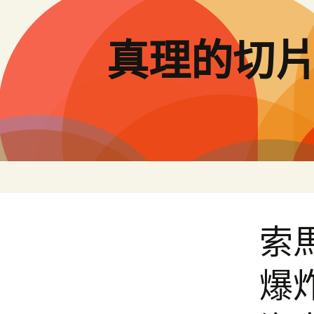
跳
至
主
真理的切
要
內
容
索
爆