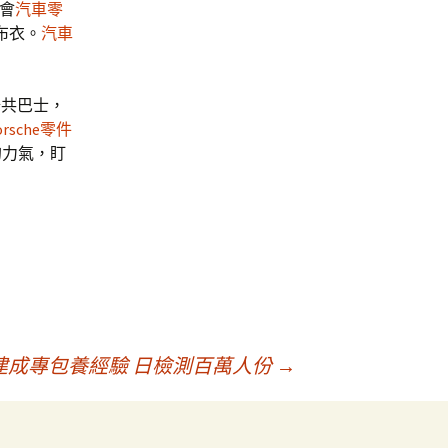
會
汽車零
布衣。
汽車
公共巴士，
orsche零件
的力氣，盯
建成專包養經驗 日檢測百萬人份
→