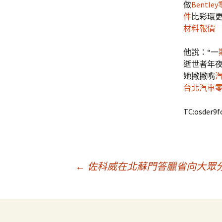
做
Bentle
件
比彩環
材料報價
他說：“一
逝世者年
她撇撇嘴
台北汽車
TC:osder9f
文
←
佐科威在北蘇門答臘省向大眾
章