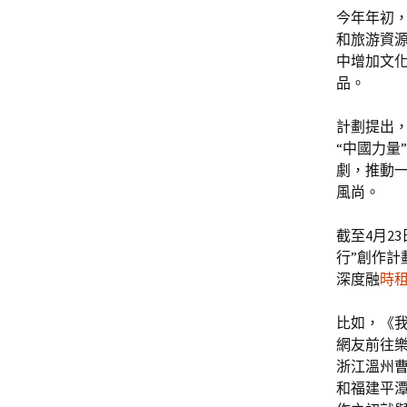
今年年初，
和旅游資源
中增加文
品。
計劃提出，
“中國力量
劇，推動一
風尚。
截至4月2
行”創作計
深度融
時
比如，《我
網友前往
浙江溫州曹
和福建平