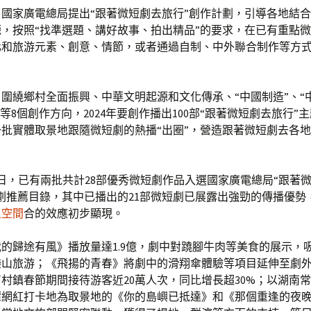
國家廣電總局提出“跟著微短劇去旅行”創作計劃，引導各地結
，按照“找準選題、講好故事、拍出精品”的要求，在已有重點
化和旅游元素、創意、情節，或者通過自制、中外聯合制作等方
圍繞鄉村全面振興、中華文明起源和文化傳承、“中國制造”、“
”等8個創作方向，2024年要創作播出100部“跟著微短劇去旅行”
批實體取景地跟隨微短劇的熱播“出圈”，營造跟著微短劇去各地
3日，已有兩批共計28部優秀微短劇作品入選國家廣電總局“跟著
劃推薦目錄，其中已播出的21部微短劇已展露出強勁的傳播優勢
租空間
合的效應初步顯現。
的歸途有風》播放量達1.9億，劇中對蹺腳牛肉等美食的展示，
樂山旅游；《飛揚的青春》將劇中的滑翔傘體驗等項目延伸至劇
村鎮春節期間接待游客近20萬人次，同比增長超30%；以湖南
潭網紅打卡地為取景地的《你的島嶼已抵達》和《那個重逢的夜