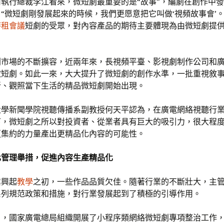
執行總裁李江看來，微短劇最重要的是“故事”，編劇在創作中
“微短劇剛發展起來的時候，我們更愿意把它叫做‘視頻故事會’
時租會議
短劇的受眾，對內容產品的期待主要體現為由微短劇提
劇市場的不斷擴容，近兩年來，長視頻平臺、影視劇制作公司和
微短劇。如此一來，大大提升了微短劇的創作水準，一批重視敘
新、觀照當下生活的精品微短劇開始出現。
大學新聞學院視聽傳播系副教授何天平認為，在廣電網絡視聽行
下，微短劇之所以對投資者、從業者具有巨大的吸引力，很大程
更集約的力量產出更精品化內容的可能性。
化管理舉措，促進內容生產精品化
業興起
教學
之初，一些作品品質欠佳。隨著行業的不斷壯大，主
系列規范政策和措施，對行業發展起到了積極的引導作用。
11月，國家廣電總局組織開展了小程序類網絡微短劇專項整治工作