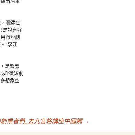
目播出后單
益，關鍵在
只是說有好
，用微短劇
。”李江
合，是響應
比如‘微短劇
更多想象空
創業者們_去九宮格講座中國網
→