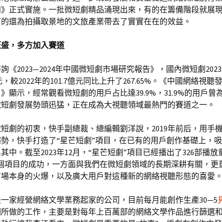
知》正式實施。一批微短劇精品涌現出來，有的在籌備階段就展
有的還為拍攝取景地的文旅產業帶去了實實在在的效益。
旺盛，多方加入賽道
詢《2023—2024年中國微短劇市場研究報告》，國內微短劇202
億元，較2022年的101.7億元同比上升了267.65%。《中國網絡視
4）》顯示，經常觀看微短劇的用戶占比達39.9%，31.9%的用戶
微短劇發展勢頭迅猛，正在成為大視聽領域最熱門的賽道之一。
短劇的初衷，快手副總裁、總編輯劉洋說，2019年前后，用手
勢，快手打造了“星芒短劇”項目，在已有的用戶創作基礎上，
其中。截至2023年12月，“星芒短劇”項目已經播出了326部播
這個項目的成功，一方面與我們在微短劇領域的長期深耕有關，更
市場本身的火爆，以及廣大用戶對這種新的網絡視聽形態的喜愛。
一家經營網絡文學業務起家的公司，目前每月能創作生產30—5
們所做的工作，主要是對每年上百萬部的網絡文學作品進行篩選