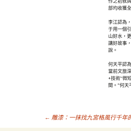
作之初就
部均收獲
李江認為
于用一個
山好水，
講好故事
說。
何天平認為
當前文旅深
+技術’‘
間。”何天
文
←
雕漆：一抹找九宮格風行千年的