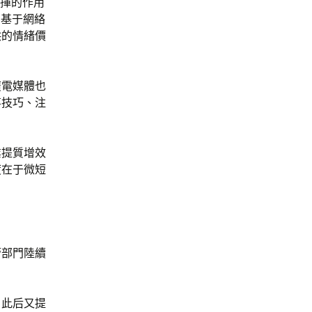
發揮的作用
。基于網絡
供的情緒價
廣電媒體也
事技巧、注
業提質增效
度在于微短
管部門陸續
，此后又提