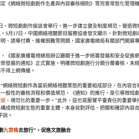
制定《網絡微短劇創作生產與內容審核細則》等完善常態化管理
3日，微短劇創作座談會舉行，進一步建立健全制度規范，營造微
。5月17日，中國網絡視聽節目服務協會發文顯示，針對微短劇
透明、誘導付費、維權困難等問題，國家廣電總局有關部門開展
日，《國家廣播電視總局辦公廳關于進一步統籌發展和安全促進
繁榮發展的通知》正式實施，明確微短劇施行分類分層審核，未
劇不得上網傳播。
：“網絡微短劇作為當前網絡視聽業態的重要組成部分，在內容合
循一般性的審核流程和價值規范，《通知》的推行，是引導微短
樹屋
、規范化的重要一步。”此外，這也是壓實平臺責任的重要舉
為構成微短劇生態的重要主體，本身就對評估、把關和確認內容
平說。
劇
九宮格
去旅行”，促進文旅融合