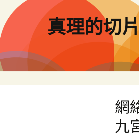
跳
至
主
真理的切
要
內
容
網
九