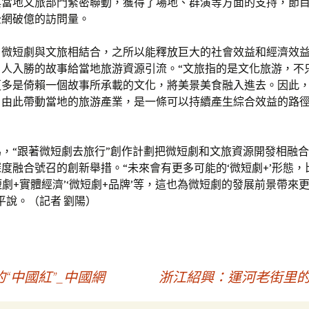
與當地文旅部門緊密聯動，獲得了場地、群演等方面的支持，節
全網破億的訪問量。
，微短劇與文旅相結合，之所以能釋放巨大的社會效益和經濟效
引人入勝的故事給當地旅游資源引流。“文旅指的是文化旅游，不
更多是倚賴一個故事所承載的文化，將美景美食融入進去。因此
，由此帶動當地的旅游產業，是一條可以持續產生綜合效益的路徑
，“跟著微短劇去旅行”創作計劃把微短劇和文旅資源開發相融
度融合號召的創新舉措。“未來會有更多可能的‘微短劇+’形態，
微短劇+實體經濟’‘微短劇+品牌’等，這也為微短劇的發展前景帶來
平說。（記者 劉陽）
“中國紅”_中國網
浙江紹興：運河老街里的