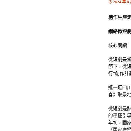
2024 年 8
創作生產
網絡微短劇
核心閱讀
微短劇是
節下，微
行”創作
逛一逛四
春》取景地
微短劇是
的積極引
年初，國家
《國家廣