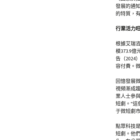
發展的通
的特質，
行業活力
根據艾瑞咨
模373.9
告（202
容付費。
回憶發展微
視頻漸成趨
業人士參與
短劇。“
于微短劇
點眾科技是
短劇。他