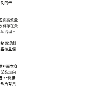
機制的舉
短劇高質量
收費存在費
專項治理。
網絡微短劇
經審核且備
規方面本身
劇業態走向
措。“機構
合規負有責