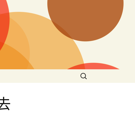
搜
尋
關
鍵
去
字: