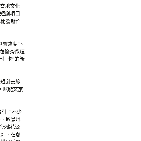
合當地文化
微短劇項目
式開發新作
中國速度”、
主題優秀微短
“打卡”的新
微短劇去旅
，賦能文旅
吸引了不少
外，取景地
常德桃花源
晚》，在創