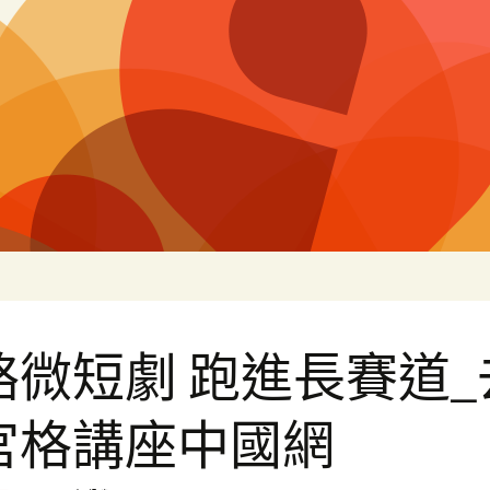
片
絡微短劇 跑進長賽道_
宮格講座中國網