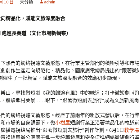
 月 10 日
未分類
admin
走向精品化，賦能文旅深度融合
 跑進長賽道（文化市場新觀察）
當下熱門的網絡視聽文藝形態，在行業主管部門的積極引導和市
短劇創作生產走向規范化、精品化。國家廣電總局提出的“跟著微
計劃催生了一批精品，賦能文旅深度融合的效應初步顯現。
川樂山，尋找微短劇《我的歸途有風》中的味道；打卡微短劇《
，體驗鄉村美景……眼下，“跟著微短劇去旅行”成為文旅新風
熱門的網絡視聽文藝形態。經歷了前兩年的粗放式發展后，在行
導和市場的自身調節下，微
小樹屋
短劇行業正沿著精品化的軌道
廣播電視總局推出“跟著微短劇去旅行”創作計劃。6月1日
教學場
播電視總局辦公廳關于進一步統籌發展和安全促進網絡微短劇行