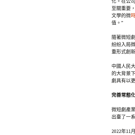
化。在公司
至關重要，
文學的微
值。”
隨著微短
紛紛入局
重形式創
中國人民
的大背景
劇具有以
完善常態
微短劇產
出臺了一
2022年