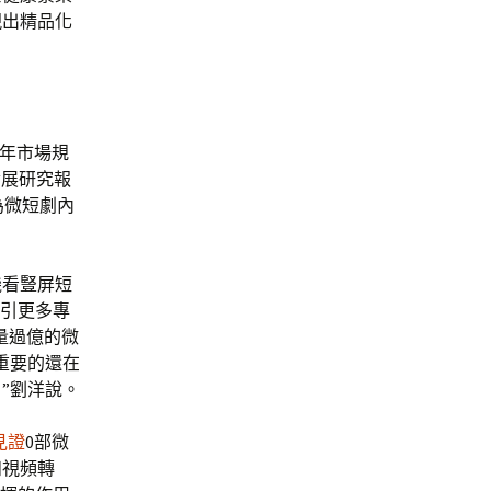
現出精品化
3年市場規
聽發展研究報
曾為微短劇內
機看豎屏短
吸引更多專
放量過億的微
重要的還在
”劉洋說。
見證
0部微
和視頻轉