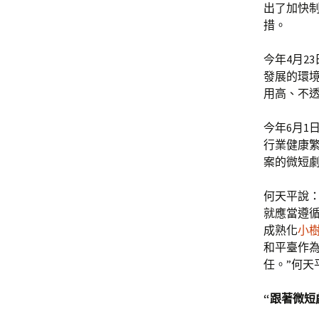
出了加快
措。
今年4月2
發展的環境
用高、不
今年6月1
行業健康
案的微短
何天平說
就應當遵
成熟化
小
和平臺作
任。”何天
“跟著微短