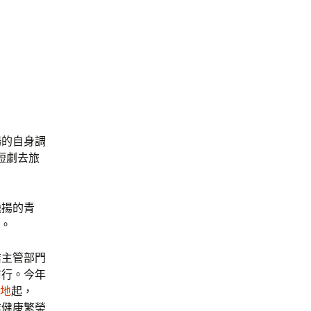
場的自身調
短劇去旅
飛揚的青
尚。
業主管部門
前行。今年
地
起，
業健康繁榮