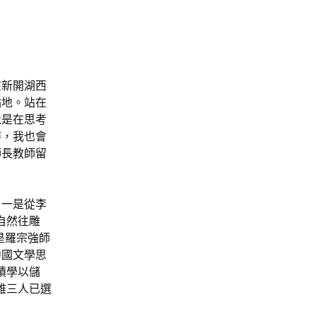
在新開湖西
點地。站在
像是在思考
時，我也會
師長教師留
，一是從李
自然往雕
是羅宗強師
中國文學思
積學以儲
雅三人已選