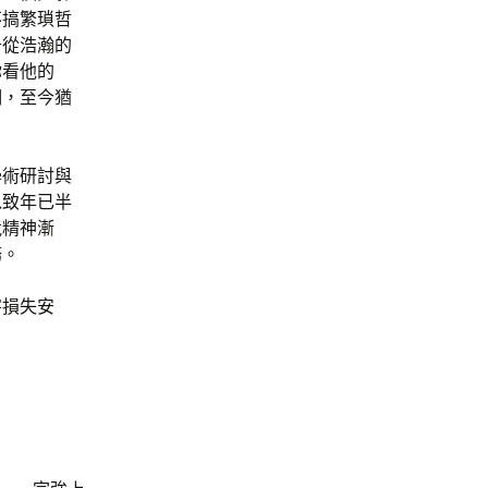
不搞繁瑣哲
于從浩瀚的
你看他的
明，至今猶
學術研討與
以致年已半
竟精神漸
務。
害損失安