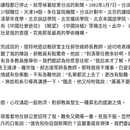
課程都已停止，就等候著結業分派的新聞。1982年1月7日，分
27個職位，天津34個，多在當局機關。分派計劃中，北京的講
有清華年夜學、北京說話學院、北京播送學院、北京本國語學院
還有《中國社會迷信》《眺望》《中國扶植》等雜志社。此中，
志社是我的首選，究竟那是最高的學術機構。
保完成目的，我特地造訪教研室主任郝世峰師長教師，迫切地表
。聽了我的陳說，郝教員有點驚奇，他說：“到清華任務多好啊，
有良多教員推舉你。我們都認為你愿意往呢。”我后來才了解，
包含王達津、羅宗強、郝志達等師長教師。那時我很不懂事，仍是
我情感有些衝動，不有為難地說：“名單都定上去了，更改有點難
，無妨和系引導再溝通一下。”臨走，他又吩咐我說：“萬萬不
頷首，心坎涌起一股熱流，對郝教員發生一種莫名的感謝之情。
導很客套地在辦公室招待了我，難免又開導一番，見我不服，忽
斥的口氣說：“誰告知你這個新聞的？這嚴重違背規律，我們要