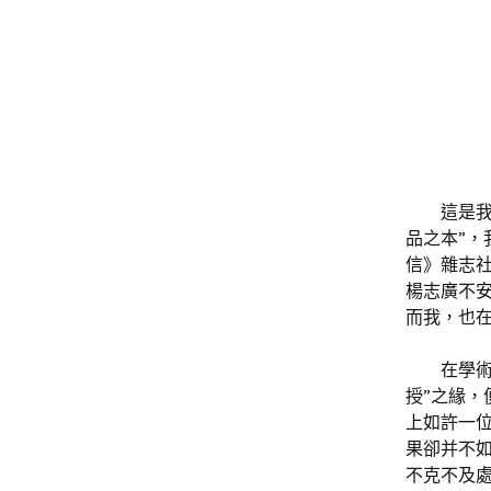
這是
品之本”
信》雜志
楊志廣不
而我，也
在學
授”之緣，
上如許一位
果卻并不
不克不及處