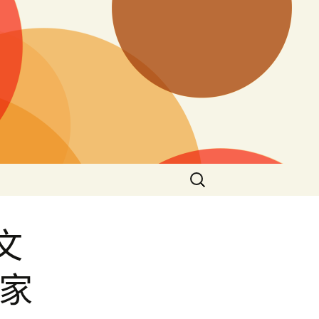
搜
尋
關
鍵
文
字:
作家