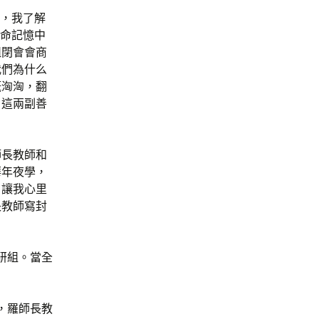
月，我了解
性命記憶中
組閉會會商
我們為什么
概洶洶，翻
。這兩副善
師長教師和
華年夜學，
，讓我心里
長教師寫封
研組。當全
，羅師長教