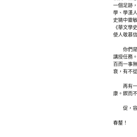
一個足跡
學、學漢
史猜中靈
《華文學
使人敬慕
你們
講授任務
百而一事
衰，有不
再有
康。鍥而
促，
春釐！