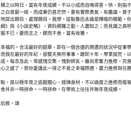
，積之以時日，當有年夜成績，不以小成而自鳴得意。快，則指
人之白首窮一經，而成果仍甚茫然。要有實際勇氣，有膽識，善
敏地提出題目，處理題目。我想，這點魯迅永遠是輝煌的模範。
史綱》與《小說史略》，資料網羅之勤，人盡知之；而見識之高
信服不已。要而言之，鍥而不舍，當有收獲。
是幸福的。合法最好的韶華，即在一個合適的周遭的狀況中從事
。而我在最好的年紀，卻整天無所事事。蹉跎十年，學業拋荒，
無成。每念及此，常感愧交集，愧對師友。雖尚思奮力進修，究
從心之感了。愿你愛護此一得之不易之幸福際遇，盡力進修與任
一點，是以極年夜之追蹤關心，錘煉身材，不以過度之進修而傷
不舍并非一時拼命。一時拼命，在學術上往往并無年夜成績。
容后敘，頌