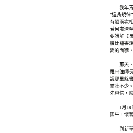
我年
“違背規律
有過兩次相
若何肅清
要講解《
臉比翻書
變的面貌
那天
羅宗強師
說那里躲
結壯不少
先容信，
1月
國午，懷
到新