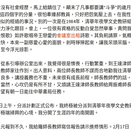
青沒有社會經歷，馬上給鎮住了。顛末了凡事都要講“斗爭”的歲
”這四個字的分量，很怕牽連郝教員，只好把怨氣壓上去。在我
似的經過的事況。別的一次是在1984年，清華年夜學文史教研
精力淨化題目。會上，一位很有資格的反動白叟忽然舉事，責問
長恨歌》如許歌唱帝王戀愛的
會議室出租
詩歌。其負荊請罪，氣
還快，本來一副慈愛心愛的面貌，剎時猙獰起來，讓我呆頭呆腦
，至今浮光掠影。
，從系引導辦公室出來，我覺得很是懊喪，行動繁重，到王達津
長教師家往作別。出人意料，兩位師長教師不謀而合地勸我往清
書良多，講授義務也不重，未來很有成長前程。師長教師們的話
。當然，心坎仍是有所不甘，又煩請王達津師長教師給周振甫師
盼望有朝一日能往中華書局任務。
19日上午，分派計劃正式公布，我終極被分派到清華年夜學文史教
著極端掃興的心境，我分開了生涯四年的南開園。
單元報到不久，我給羅師長教師寫信報告請示進修情形。2月17日