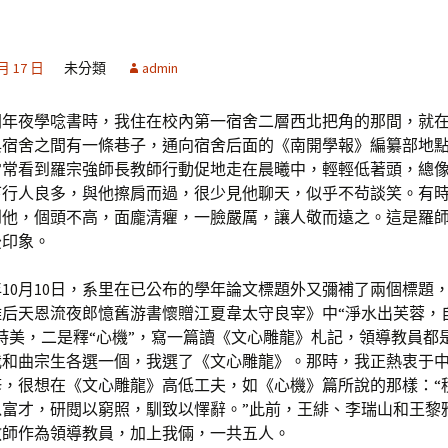
 月 17 日
未分類
admin
開年夜學唸書時，我住在校內第一宿舍二層西北把角的那間，就
與宿舍之間有一條巷子，通向宿舍后面的《南開學報》編纂部地
常常看到羅宗強師長教師行動促地走在晨曦中，輕輕低著頭，總
下行人良多，與他擦肩而過，很少見他聊天，似乎不茍談笑。有
到他，個頭不高，面龐清癯，一臉嚴厲，讓人敬而遠之。這是羅
後印象。
0年10月10日，系里在已公布的學年論文標題外又彌補了兩個標題
離后天恩流夜郎憶舊游書懷贈江夏韋太守良宰》中“淨水出芙蓉，
詩美，二是釋“心機”，寫一篇讀《文心雕龍》札記，領導教員都
我和曲宗生各選一個，我選了《文心雕龍》。那時，我正熱衷于
修，很想在《文心雕龍》高低工夫，如《心機》篇所說的那樣：“
以富才，研閱以窮照，馴致以懌辭。”此前，王緋、李瑞山和王黎
教師作為領導教員，加上我倆，一共五人。