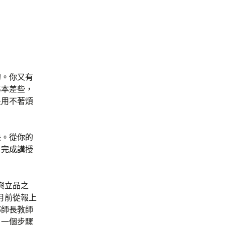
的。你又有
基本差些，
是用不著煩
快。從你的
，完成講授
與立品之
月前從報上
鄭師長教師
，一個步驟