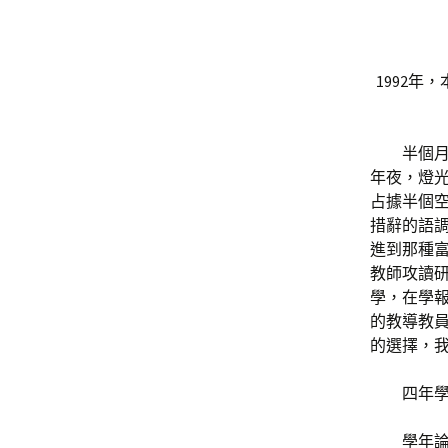
1992
半個
年夜，燈光
占據半個
措辭的語
進到那種富
教師攻讀研
學，在學
的教導教
的選擇，
四年
學年論