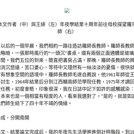
年，本文作者（中）與王緋（左）年夜學結業十周年前往母校探望羅
師（右）
月以后的一個早晨，我們相約一路往造訪羅師長教師。羅師長教
略暗，一張那時風行的“一頭沉”書桌，還有兩個正面通體是玻
空間。我們五位的到來，簡直把書房占滿。那晚，羅師長教師的
調消沉悠遠，苦口婆心，等待中又隱然有一絲淡淡的憂傷，很快
有想象空間的語境中。羅師長教師毛遂自薦說，他1961年師從
討生，1964年結業后分到江西贛南師范學院任教，1975年才調
報任務。初度會晤，印象很深，我在日誌中記下如許的感觸感染：
員本來也是一個相當有程度的人，看來我選對了。”是的，就是如
我們師生結下了四十年不竭的情緣。
學成，分開南開
文、結業論文完成后，我的年夜先生活便進進倒計時階段。到19