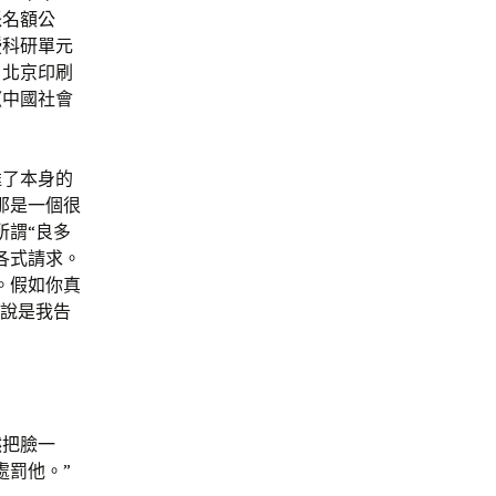
派名額公
授科研單元
、北京印刷
《中國社會
達了本身的
那是一個很
所謂“良多
各式請求。
。假如你真
要說是我告
然把臉一
處罰他。”