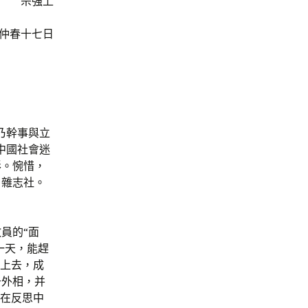
宗強上
仲春十七日
乃幹事與立
中國社會迷
形。惋惜，
》雜志社。
員的“面
一天，能趕
年上去，成
于外相，并
我在反思中