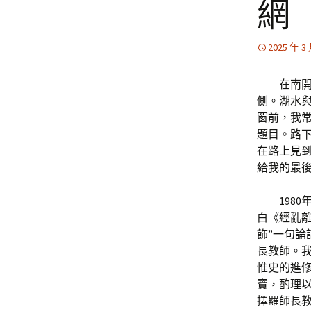
網
2025 年 3
在南
側。湖水
窗前，我
題目。路
在路上見
給我的最
198
白《經亂
飾”一句論
長教師。
惟史的進
寶，酌理
擇羅師長