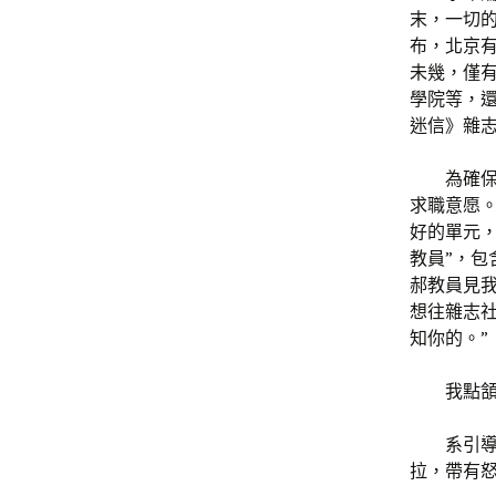
末，一切的
布，北京有
未幾，僅
學院等，
迷信》雜
為確
求職意愿
好的單元，
教員”，
郝教員見
想往雜志社
知你的。”
我點
系引
拉，帶有怒