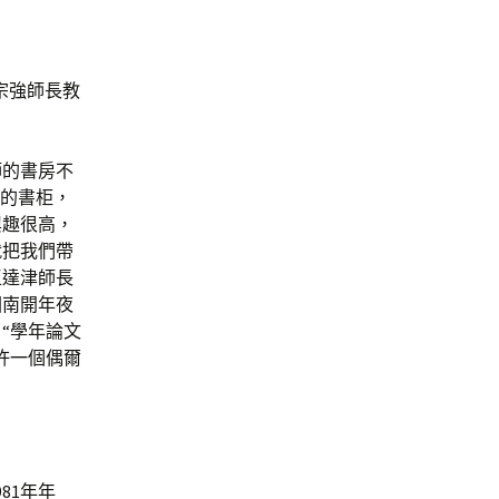
宗強師長教
師的書房不
璃的書柜，
興趣很高，
就把我們帶
王達津師長
回南開年夜
“學年論文
許一個偶爾
81年年