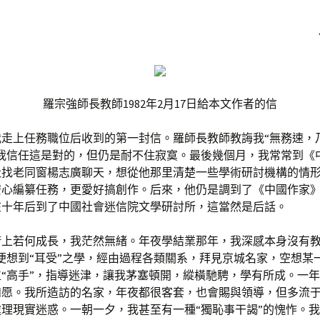
羅宗強師長教師1982年2月17日給本文作者的信
我走上任務職位后收到的第一封信。羅師長教師教誨我“無務速，
，我信任這是對的，但仍是耐不住寂寞。最後幾個月，我常常到《
社找老同窗楊志廣聊天，想從他那里清楚一些學術研討機構的情
安心編纂任務，更愛好搞創作。后來，他仍是調到了《中國作家
在十年后到了中國社會迷信院文學研討所，這當然是后話。
術上若何成長，我茫然無緒。年夜學結業那年，我深感本身沒有教
便想到“耳受”之學，經由過程各類關系，拜見京城名家，空想某
“高手”，指導迷津，讓我茅塞頓開，縱橫馳騁，學有所成。一
如愿。我所造訪的名家，年夜都很客套，也會賜與領導，但多流
理現實迷惑。一朝一夕，我甚至有一種“獨恥事干謁”的愧怍。