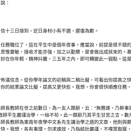
信說：
：
日信十三日接到，近日身材小有不適，遲復為歉。
上任務職位了，這在平生中是個年夜事。應當說，前提是很不錯
且思惟靈敏，接收才能亦強，加之以勤懇，是會做出成就來的。
。好在你年輕，精神抖擻，三五年之內，即可轉變此一弱點。這
當佈滿信念。從你學年論文的初稿與二稿比擬，可看出你提高之
與你的結業論文比擬，提高又更快些。我想，你會很快順應任務
挺師長教師在世之前數日，為一友人題辭，云：“無務速，乃幹事
長教師平生嚴謹治學，一絲不茍。此一題辭乃其平生甘苦之言。數
厚師長教師為東南年夜學中文系先生講治學之道的文章，他則與
意快。我想，各有事理。勿求速效，乃指結壯嚴謹，不嘩眾取寵