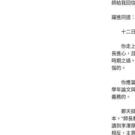
師給我回
躍進同道
十二
你走
長進心，
時期之過
惱的。
你應
學年論文
義務的。
鄭天
本。”師
讀到李澤
相反，主