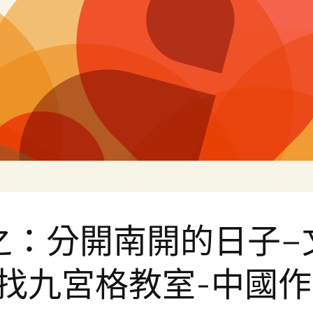
片
之：分開南開的日子–
-找九宮格教室-中國