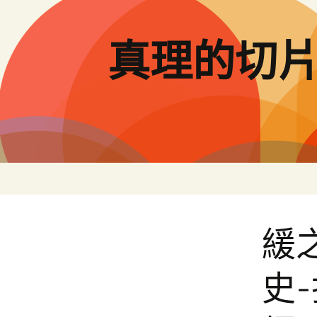
跳
至
主
真理的切
要
內
容
緩
史