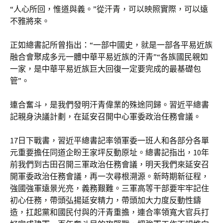
“人心所回，惟道與義。”從汗青，可以映照實際，可以遠
不雅將來。
正如總書記所曾指出：“一部中國史，就是一部各平易近族
融合會聚成多元一體中華平易近族的汗青”“各族國民親如
一家，是中華平易近族巨大回復一定要完成的最基礎包
管”。
連合奮斗，是我們發明汗青偉業的殊途同歸。習近平總書
記親身決議計劃，在延安召開中心軍委政治任務會議。
17日下戰書，習近平總書記率領軍委一班人和各部分各單
元重要擔任同道企盼王家坪反動原址。總書記指出，10年
前我們到古田召開三軍政治任務會議，明天我們來延安召
開軍委政治任務會議，再一次尋根溯源。新時期新征程，
強國強軍遠景光亮，義務艱難。三軍高等干部要牢牢記住
初心任務，帶頭弘揚延安精力，帶頭加大力度反動性鑄
造，扛起黨和國民付與的汗青重擔，連合率領寬大官兵打