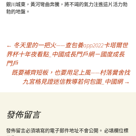
銀川城東，黃河彎曲奔騰，將不竭的氣力注進這片活力勃
勃的地盤。
文
←
冬天里的一把火——查包養app2022卡塔爾世
界杯十年夜看點_中國成長門戶網－國度成長
門戶
章
既要補齊短板，也要用足上風——村落黌舍找
九宮格見證迷信教導若何包圍_中國網
→
導
覽
發佈留言
發佈留言必須填寫的電子郵件地址不會公開。
必填欄位標