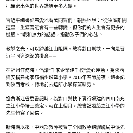
把無窮出色的世界講給更多人聽。
習近平總書記慈愛地看著同窗們，親熱地說：“從牧區離開
這里，生涯習氣會有一些轉變，但你們的人生會有更多的
機遇。”暖和無力的話語，撥動孩子們的心弦。
教導之光，可以跨越江山阻隔。教導對口幫扶，一向是習
近平同道深深的掛念——
在福州任務時，倡議“千家企業建千校”愛心運動，為陜西
延安捐建楊家嶺福州盼望小學。2015年春節前夜，總書記
到陜西考核，特地前去這所小學探望慰勞。
擔負浙江省委書記時，為對口幫扶下實行遷建的四川南充
之江小學培土奠定。就在上個月，總書記還給之江小學的
先生們寫了回信。
新時期以來，中西部教導被置于全國教導總體魄局中優先