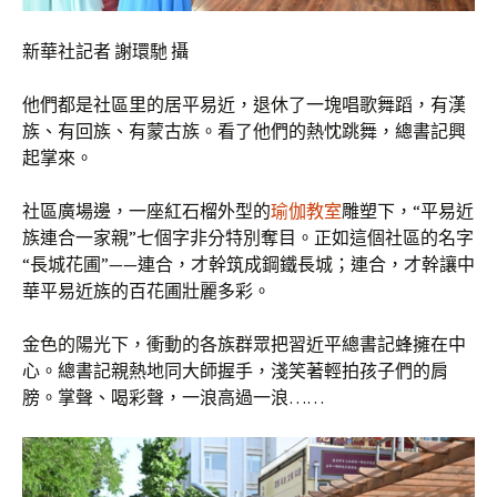
新華社記者 謝環馳 攝
他們都是社區里的居平易近，退休了一塊唱歌舞蹈，有漢
族、有回族、有蒙古族。看了他們的熱忱跳舞，總書記興
起掌來。
社區廣場邊，一座紅石榴外型的
瑜伽教室
雕塑下，“平易近
族連合一家親”七個字非分特別奪目。正如這個社區的名字
“長城花圃”——連合，才幹筑成鋼鐵長城；連合，才幹讓中
華平易近族的百花圃壯麗多彩。
金色的陽光下，衝動的各族群眾把習近平總書記蜂擁在中
心。總書記親熱地同大師握手，淺笑著輕拍孩子們的肩
膀。掌聲、喝彩聲，一浪高過一浪……