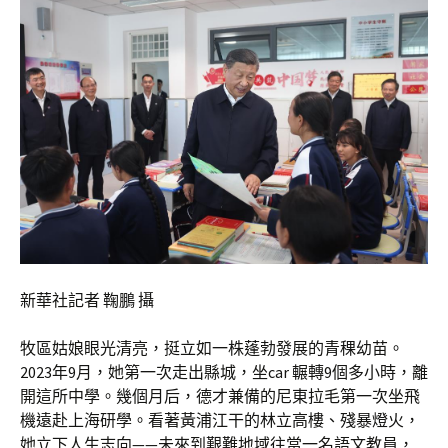
新華社記者 鞠鵬 攝
牧區姑娘眼光清亮，挺立如一株蓬勃發展的青稞幼苗。
2023年9月，她第一次走出縣城，坐car 輾轉9個多小時，離
開這所中學。幾個月后，德才兼備的尼東拉毛第一次坐飛
機遠赴上海研學。看著黃浦江干的林立高樓、殘暴燈火，
她立下人生志向——未來到艱難地域往當一名語文教員，