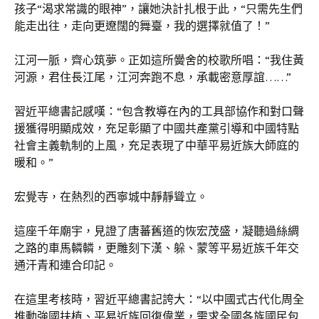
孩子“渴求常識的眼神”，讓她決計扎根于此，“只需先生們
能走出往，走向更遼闊的舞臺，我的選擇就值了！”
江河一脈，齊心筑夢。正如這所黌舍的校歌所唱：“我住黃
河源，君住長江尾，江河奔跑不息，承載密意厚誼……”
習近平總書記感嘆：“包含教導在內的工具部協作和對口聲
援獲得明顯成效，充足彰顯了中國共產黨引導和中國特點
社會主義軌制的上風，充足表現了中華平易近族大師庭的
暖和。”
宏覺寺，在熱烈的西寧城中靜靜聳立。
這座千年廟宇，見證了唐蕃舊道的恢宏茂盛，凝聽過絲綢
之路的車馬轔轔，更雕刻下漢、躲、蒙等平易近族千年交
通汗青和連合印記。
在這里考核時，習近平總書記誇大：“以中國式古代化周全
推動強國扶植、平易近族回復偉業，需求全國各族國民包