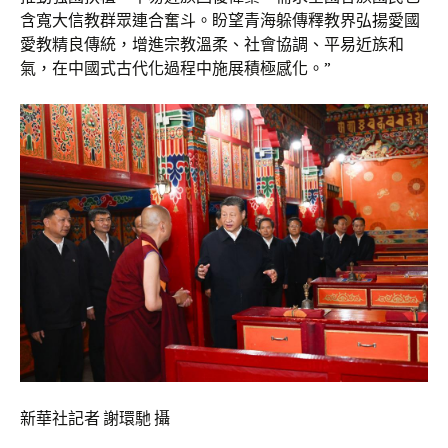
含寬大信教群眾連合奮斗。盼望青海躲傳釋教界弘揚愛國
愛教精良傳統，增進宗教溫柔、社會協調、平易近族和
氣，在中國式古代化過程中施展積極感化。”
新華社記者 謝環馳 攝