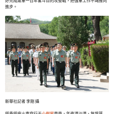
好完成建軍一百年奮斗目的攻堅戰，把強軍工作不竭推向
進步。
新華社記者 李剛 攝
搭乘搭座火車穿行于
小樹屋
東南，年夜漠沙漠、無垠草