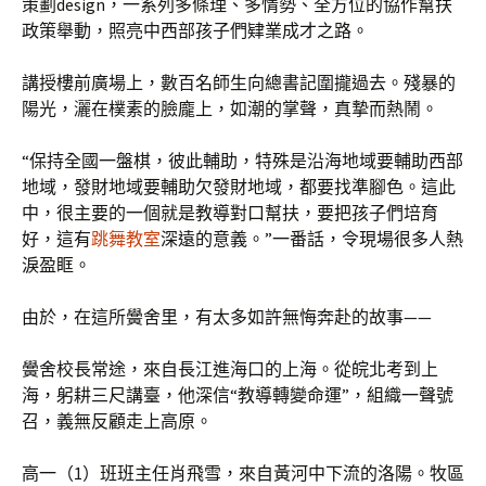
策劃design，一系列多條理、多情勢、全方位的協作幫扶
政策舉動，照亮中西部孩子們肄業成才之路。
講授樓前廣場上，數百名師生向總書記圍攏過去。殘暴的
陽光，灑在樸素的臉龐上，如潮的掌聲，真摯而熱鬧。
“保持全國一盤棋，彼此輔助，特殊是沿海地域要輔助西部
地域，發財地域要輔助欠發財地域，都要找準腳色。這此
中，很主要的一個就是教導對口幫扶，要把孩子們培育
好，這有
跳舞教室
深遠的意義。”一番話，令現場很多人熱
淚盈眶。
由於，在這所黌舍里，有太多如許無悔奔赴的故事——
黌舍校長常途，來自長江進海口的上海。從皖北考到上
海，躬耕三尺講臺，他深信“教導轉變命運”，組織一聲號
召，義無反顧走上高原。
高一（1）班班主任肖飛雪，來自黃河中下流的洛陽。牧區