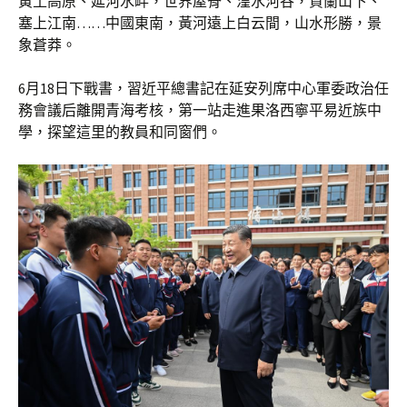
黃土高原、延河水畔，世界屋脊、湟水河谷，賀蘭山下、
塞上江南……中國東南，黃河遠上白云間，山水形勝，景
象蒼莽。
6月18日下戰書，習近平總書記在延安列席中心軍委政治任
務會議后離開青海考核，第一站走進果洛西寧平易近族中
學，探望這里的教員和同窗們。