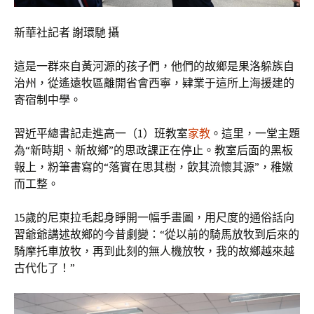
新華社記者 謝環馳 攝
這是一群來自黃河源的孩子們，他們的故鄉是果洛躲族自
治州，從遙遠牧區離開省會西寧，肄業于這所上海援建的
寄宿制中學。
習近平總書記走進高一（1）班教室
家教
。這里，一堂主題
為“新時期、新故鄉”的思政課正在停止。教室后面的黑板
報上，粉筆書寫的“落實在思其樹，飲其流懷其源”，稚嫩
而工整。
15歲的尼東拉毛起身睜開一幅手畫圖，用尺度的通俗話向
習爺爺講述故鄉的今昔劇變：“從以前的騎馬放牧到后來的
騎摩托車放牧，再到此刻的無人機放牧，我的故鄉越來越
古代化了！”