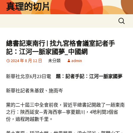
跳
真理的切片
至
主
搜
要
尋
內
關
容
鍵
總書記東南行 | 找九宮格會議室記者手
字:
記：江河一脈家國夢_中國網
2024 年 8 月 12 日
未分類
admin
新華社北京6月23日電
題：記者手記：江河一脈家國夢
新華社記者朱基釵、施雨岑
黨的二十屆三中全會前夜，習近平總書記開啟了一趟東南
之行：陜西延安—青海西寧—寧夏銀川，4地利間3個省
份，過程跨越數千里。