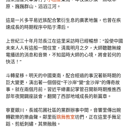
原、巍巍群山、滔滔江河。
這是一片多平易近族配合繁衍生息的廣袤地盤，也曾在疾
速成長的時期程序中陷于滯后。
上世紀三十年月范長江在這里采訪時已經暢想：“設使中國
未來人人有這般一間住室，清風明月之夕，大師聽聽無線
電播送的消息和音樂，不知屆時大師的心境，將會若何的
快活！”
斗轉星移。明天的中國東南，配合經過的事況著新時期的
巨大變更，演出著一個個從“干沙岸”變“金沙岸”的傳奇故
事。就在兩個月前，習近平總書記掌管召開新時期推進西
部年夜開闢座談會，翻開了西部地域成長的新篇章。
寧夏銀川，長城花圃社區的黨群辦事中間，音響里傳出婉
轉歡樂的樂曲聲。鄰里街
跳舞教室
坊們，正在這里手舞足
蹈、剪紙刺繡，其樂融融。