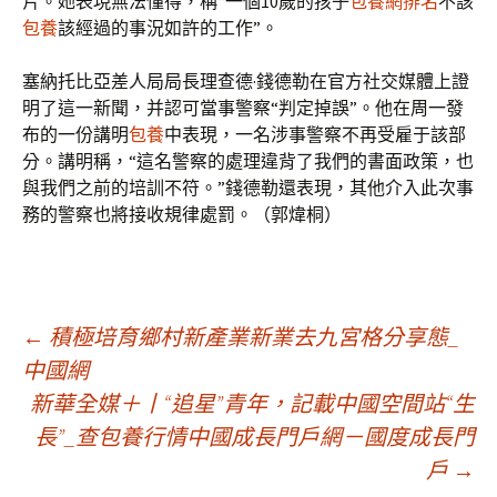
片。她表現無法懂得，稱“一個10歲的孩子
包養網排名
不該
包養
該經過的事況如許的工作”。
塞納托比亞差人局局長理查德·錢德勒在官方社交媒體上證
明了這一新聞，并認可當事警察“判定掉誤”。他在周一發
布的一份講明
包養
中表現，一名涉事警察不再受雇于該部
分。講明稱，“這名警察的處理違背了我們的書面政策，也
與我們之前的培訓不符。”錢德勒還表現，其他介入此次事
務的警察也將接收規律處罰。（郭煒桐）
文
←
積極培育鄉村新產業新業去九宮格分享態_
中國網
新華全媒＋丨“追星”青年，記載中國空間站“生
章
長”_查包養行情中國成長門戶網－國度成長門
戶
→
導