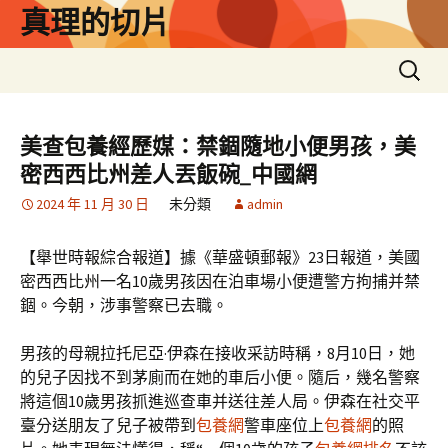
跳
真理的切片
至
主
搜
要
尋
內
關
容
鍵
美查包養經歷媒：禁錮隨地小便男孩，美
字:
密西西比州差人丟飯碗_中國網
2024 年 11 月 30 日
未分類
admin
【舉世時報綜合報道】據《華盛頓郵報》23日報道，美國
密西西比州一名10歲男孩因在泊車場小便遭警方拘捕并禁
錮。今朝，涉事警察已去職。
男孩的母親拉托尼亞·伊森在接收采訪時稱，8月10日，她
的兒子因找不到茅廁而在她的車后小便。隨后，幾名警察
將這個10歲男孩抓進巡查車并送往差人局。伊森在社交平
臺分送朋友了兒子被帶到
包養網
警車座位上
包養網
的照