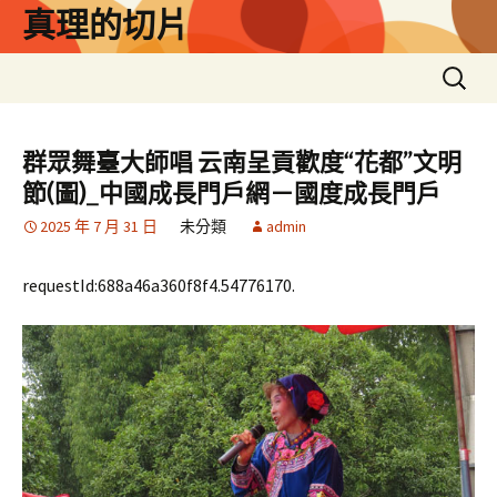
跳
真理的切片
至
主
搜
要
尋
內
關
容
鍵
群眾舞臺大師唱 云南呈貢歡度“花都”文明
字:
節(圖)_中國成長門戶網－國度成長門戶
2025 年 7 月 31 日
未分類
admin
requestId:688a46a360f8f4.54776170.