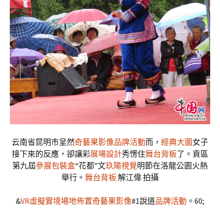
云南省昆明市呈然
奇藝果影像
品牌活動
而，
經典大圖
女子
接下來的反應，卻讓彩
展場設計
秀愣住
舞台背板
了。貢區
第九屆
參展
包裝盒
“花都”文
玖陽視覺
明節在洛龍公園火熱
舉行。
舞台背板
解江偉 拍攝
&
VR虛擬實境
場地佈置
奇藝果影像
#1說道
品牌活動
。60;