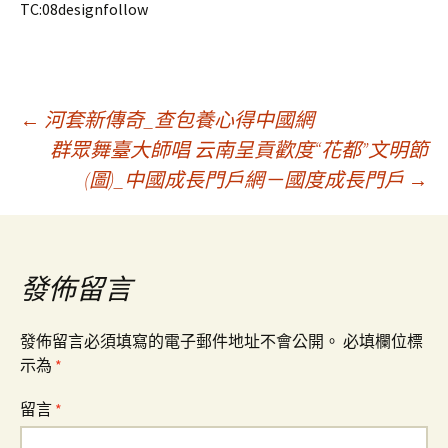
TC:08designfollow
文
←
河套新傳奇_查包養心得中國網
群眾舞臺大師唱 云南呈貢歡度“花都”文明節
(圖)_中國成長門戶網－國度成長門戶
→
章
導
發佈留言
覽
發佈留言必須填寫的電子郵件地址不會公開。
必填欄位標
示為
*
留言
*