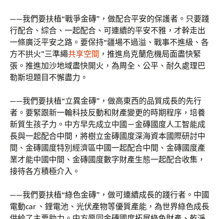
——我們要扶植“戰爭金磚”，做配合平安的保護者。只要踐
行配合、綜合、一起配合、可連續的平安不雅，才幹走出
一條廣泛平安之路。要保持“疆場不過溢、戰事不進級、各
方不拱火”三準繩
共享空間
，推進烏克蘭危機局面盡快緊
張。推進加沙地域盡快開火，為周全、公平、耐久處理巴
勒斯坦題目不懈盡力。
——我們要扶植“立異金磚”，做高東西的品質成長的先行
者。要緊跟新一輪科技反動和財產變更的時期程序，培養
新質生孩子力。中方早先成立中國－金磚國度人工智能成
長與一起配合中間，將樹立金磚國度深海資本國際研討中
間、金磚國度特別經濟區中國一起配合中間、金磚國度產
業才能中國中間、金磚國度數字財產生態一起配合收集，
接待各方積極介入。
——我們要扶植“綠色金磚”，做可連續成長的踐行者。中國
電動car 、鋰電池、光伏產物等優質產能，為世界綠色成長
供給了主要助力。中方愿同金磚國度拓展綠色財產、乾淨