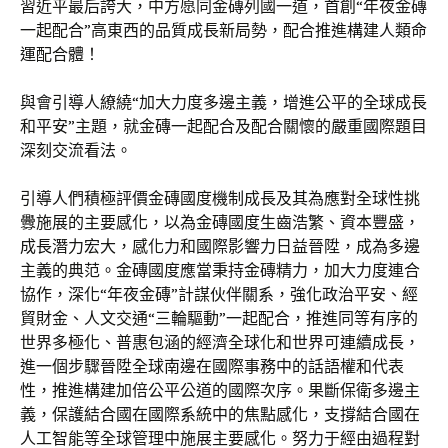
習近平最后誇大，中方愿同金磚列國一道，首創“年夜金磚
一起配合”高東西的品質成長新局勢，配合推進構建人類命
運配合體！
與會引導人繚繞“加大力度多邊主義，增進公平的全球成長
和平安”主題，就金磚一起配合及配合關懷的嚴重國際題目
深刻交流看法。
引導人們積極評價金磚國度機制成長及其為應對全球性挑
釁施展的主要感化，以為金磚國度生齒浩繁、資本豐盛，
成長潛力宏大，感化力和國際影響力日益晉陞，成為多邊
主義的典范。金磚國度應當秉持金磚精力，加大力度連合
協作，深化“年夜金磚”計謀伙伴關系，強化政治平安、經
貿財金、人文交通“三輪驅動”一起配合，推進同等有序的
世界多極化、普惠包涵的經濟全球化和世界可連續成長，
進一個步驟晉陞全球南邊在國際事務中的話語權和代表
性，推進構建加倍公平公道的國際次序。果斷保衛多邊主
義，保護結合國在國際系統中的焦點感化，支撐結合國在
人工智能等全球管理中施展主要感化。努力于經由過程對