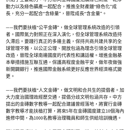
動力以及綠色礦產一起配合，推進全財產鏈“綠色化”成
長，充分一起配合“含綠量”，晉陞成長“含金量”。
——我們要扶植“公平金磚”，做全球管理系統改造的引領
者。國際氣力對照正在深入演化，但全球管理系統改造持
久滯后。要踐行真正的多邊主義，保持共商共建共享的全
球管理不雅，以公正公理、開放包涵為理念引領全球管理
改造，晉陞全球南邊國度的代表性和講話權。增進金融基
本舉措措施互聯互通，保護高程度金融平安，做年夜做強
新開闢銀行，推進國際金融系統更好反應世界經濟格式變
更。
——我們要扶植“人文金磚”，做文明和合共生的提倡者。加
大力度治國理政經歷交通，提倡分歧文明包涵共存。中方
提出的金磚數字教導一起配合建議曾經落地，將實行金磚
數字教導才能扶植打算，將來5年在金磚國度建立10個海內
進修中間，為1000名教導治理職員和師生供給培訓機遇。