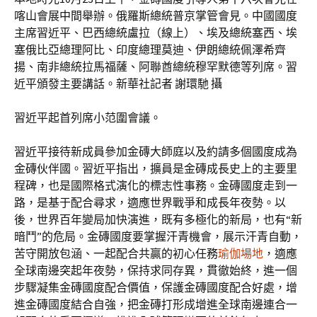
喀山會展中間舉辦。俄羅斯總統普京掌管會見。中國國度
主席習近平、巴西總統盧拉（線上）、埃及總統塞西、埃
塞俄比亞總理阿比、印度總理莫迪、伊朗總統佩澤希齊
揚、南非總統拉馬福薩、阿聯酋總統穆罕默德等列席。習
近平頒發主要講話。新華社記者 謝環馳 攝
習近平起首列席小范圍會議。
習近平接待新成員參加金磚大師庭以及約請多個國度成為
金磚伙伴國。習近平指出，擴員是金磚成長史上的主要里
程碑，也是國際格式演化的標志性事務。金磚國度走到一
路，是基于配合尋求，適應世界戰爭和成長年夜勢。以
後，世界百年變局加快演進，既有多極化的新局，也有“新
暗鬥”的危局。金磚國度要掌握汗青機會，展示汗青自動，
苦守開放包涵、一起配合共贏的初心任務
瑜伽場地
，適應
全球南邊突起年夜勢，保持求同存異，貫徹始終，進一個
步驟凝集金磚國度配合價值，保護金磚國度配合好處，增
進金磚國度結合自強，把金磚打形成增進全球南邊連合一