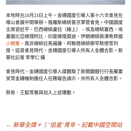
本地時光10月23日上午，金磚國度引導人第十六次會見在
喀山會展中間舉辦。俄羅斯總統普京掌管會見。中國國度
主席習近平、巴西總統盧拉（線上）、埃及總統塞西、埃
塞俄比亞總理阿比、印度總理莫迪、伊朗總統佩澤希齊揚
小樹屋
、南非總統拉馬福薩、阿聯酋總統穆罕默德等列
席。這是會見時代，金磚國度引導人所有人全體合影。新
華社記者 李學仁 攝
會見時代，金磚國度引導人還聽取了新開闢銀行行長羅塞
芙等金磚機制擔任人任務報告請示，并所有人全體合影。
蔡奇、王毅等餐與加入上述運動。
文
←
新華全媒＋丨“追星”青年，記載中國空間站