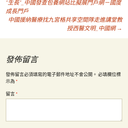
“生長”_中國發查包養網站比擬展門戶網－國度
成長門戶
章
中國援納醫療找九宮格共享空間隊走進講堂教
授西醫文明_中國網
→
導
覽
發佈留言
發佈留言必須填寫的電子郵件地址不會公開。
必填欄位標
示為
*
留言
*