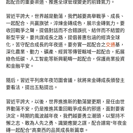
起配合的重要渠道、推進全球管理變更的前鋒氣力。
習近平誇大，世界越是動蕩，我們越要高舉戰爭、成長、
一起配合、共贏旗號，淬煉金磚成色，展示金磚氣力。要
收回戰爭之聲，提倡對話而不合錯誤抗、結伴而不結盟的
新型平安。要共謀成長之路，提倡普惠包涵的經濟全球
化，苦守配合成長的年夜道。要夯實一起配合之
交通
基，
深化農業、動力、礦產、經貿等傳管轄域一起配合，拓展
綠色低碳、人工智能等新興範疇一起配合，保護商業投資
和金融平安。
隨后，習近平列席年夜范圍會議，就將來金磚成長頒發主
要看法，提出五點提出。
習近平誇大，以後，世界進進新的動蕩變更期，是任由世
界動蕩不安，仍是推進其重回戰爭成長的邪道，面對要害
決定。時期的風波越年夜，我們越要勇立潮頭，以堅持不
懈之志、敢為人先之勇、識變應變之謀，配合譜寫“年夜金
磚一起配合”高東西的品質成長新篇章。