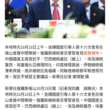
本地時光10月23日上午，金磚國度引導人第十六次會見在
喀山會展中間舉辦。俄羅斯總統普京掌管會見
跳舞場地
。
中國國度主席習近平、巴西總統盧拉（線上）、埃及總統
塞西、埃塞俄比亞總理阿比、印度總理莫迪、伊朗總統佩
澤希齊揚、南非總統拉馬福薩、阿聯酋總統穆罕默德等列
席。習近平頒發主要講話。新華社記者 謝環馳 攝
新華社俄羅斯喀山10月23日電（記者倪四義 胡曉光）本
地時光10月23日上午，金磚國度引導人第十六次會見在喀
山會展中間舉辦。俄羅斯總統普京掌管會見。中國國度主
席習近平、巴西總統盧拉（線上）、埃及總統塞西、埃塞