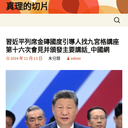
跳
真理的切片
至
主
搜
要
尋
內
關
容
鍵
習近平列席金磚國度引導人找九宮格講座
字:
第十六次會見并頒發主要講話_中國網
2024 年 11 月 13 日
未分類
admin