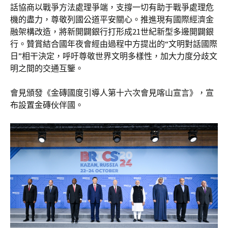
話協商以戰爭方法處理爭端，支撐一切有助于戰爭處理危
機的盡力，尊敬列國公道平安關心。推進現有國際經濟金
融架構改造，將新開闢銀行打形成21世紀新型多邊開闢銀
行。贊賞結合國年夜會經由過程中方提出的“文明對話國際
日”相干決定，呼吁尊敬世界文明多樣性，加大力度分歧文
明之間的交通互鑒。
會見頒發《金磚國度引導人第十六次會見喀山宣言》，宣
布設置金磚伙伴國。