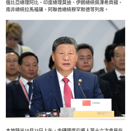
俄比亞總理阿比、印度總理莫迪、伊朗總統佩澤希齊揚、
南非總統拉馬福薩、阿聯酋總統穆罕默德等列席。
本地時光10月23日上午，金磚國度引導人第十六次會見在