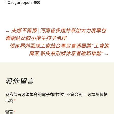
TC:sugarpopular900
文
←
央媒不雅豫 | 河南省多措并舉加大力度專包
養網站比較小麥生孩子治理
張家界郊區總工會結合專包養網展開 “工會進
章
萬家 新失業形狀休息者暖和舉動”
→
導
覽
發佈留言
發佈留言必須填寫的電子郵件地址不會公開。
必填欄位標
示為
*
留言
*