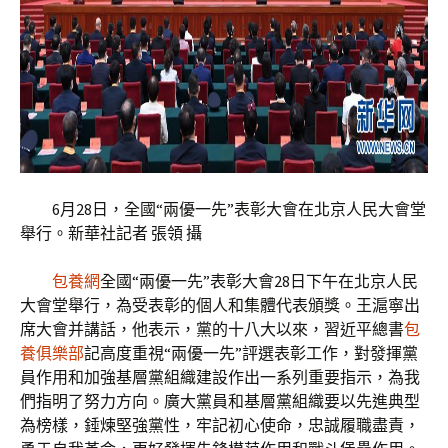
6月28日，全國“兩優一先”表彰大會在北京人民大會堂
舉行。新華社記者 張領 攝
包養網
全國“兩優一先”表彰大會28日下午在北京人民
大會堂舉行，為受表彰的個人和集體代表頒獎。王滬寧出
席大會并講話，他表示，黨的十八大以來，習近平總書
包
養俱樂部
記高度重視“兩優一先”評選表彰工作，對發揮黨
員作用和加強基層黨組織建設作出一系列重要指示，為我
們指明了努力方向。廣大黨員和基層黨組織要以先進典型
為榜樣，錘煉堅強黨性，牢記初心使命，忠誠履職盡責，