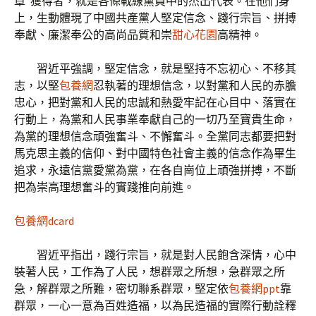
章”獲得者，就是各條戰線黨員中的杰出代表。在他們身
上，生動體現了中國共產黨人堅定信念、踐行宗旨、拼搏
奉獻、廉潔奉公的高尚品質和崇
甜心花園
高精神。
習近平強調，堅定信念，就是堅持不忘初心、不移其
志，以堅
包養網
忍執著的理想信念，以對黨和人民的赤膽
忠心，把對黨和人民的忠誠和熱愛牢記在心目中、落實在
行動上，為黨和人民事業奉獻自己的一切乃至寶貴生命，
為黨的理想信念頑強奮斗、不懈奮斗。全黨同志都要把對
馬克思主義的信仰、對中國特色社會主義的信念作為畢生
追求，永遠信黨愛黨為黨，在各自崗位上頑強拼搏，不斷
把為崇高理想奮斗的實踐推向前進。
包養網dcard
習近平指出，踐行宗旨，就是對人民飽含深情，心中
裝著人民，工作為了人民，想群眾之所想，急群眾之所
急，解群眾之所難，密切聯系群眾，堅定依
包養網ppt
靠
群眾，一心一意為百姓造福，以為民造福的實際行動詮釋