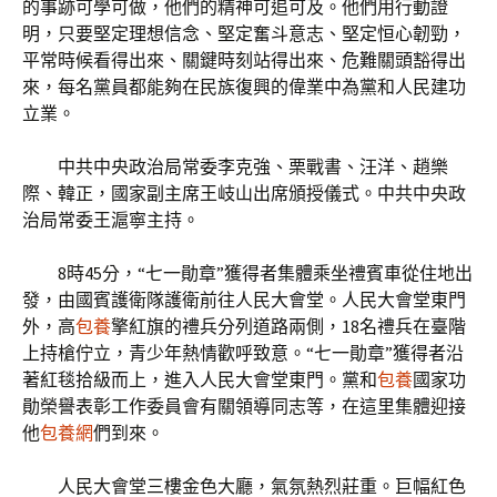
的事跡可學可做，他們的精神可追可及。他們用行動證
明，只要堅定理想信念、堅定奮斗意志、堅定恒心韌勁，
平常時候看得出來、關鍵時刻站得出來、危難關頭豁得出
來，每名黨員都能夠在民族復興的偉業中為黨和人民建功
立業。
中共中央政治局常委李克強、栗戰書、汪洋、趙樂
際、韓正，國家副主席王岐山出席頒授儀式。中共中央政
治局常委王滬寧主持。
8時45分，“七一勛章”獲得者集體乘坐禮賓車從住地出
發，由國賓護衛隊護衛前往人民大會堂。人民大會堂東門
外，高
包養
擎紅旗的禮兵分列道路兩側，18名禮兵在臺階
上持槍佇立，青少年熱情歡呼致意。“七一勛章”獲得者沿
著紅毯拾級而上，進入人民大會堂東門。黨和
包養
國家功
勛榮譽表彰工作委員會有關領導同志等，在這里集體迎接
他
包養網
們到來。
人民大會堂三樓金色大廳，氣氛熱烈莊重。巨幅紅色