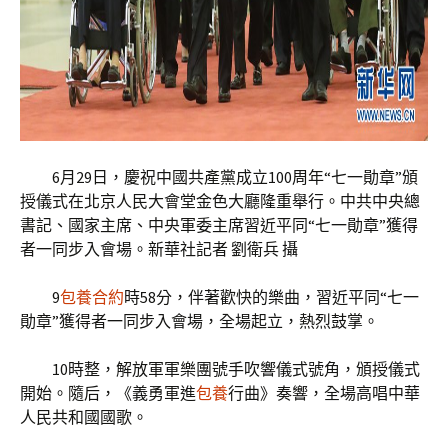
6月29日，慶祝中國共產黨成立100周年“七一勛章”頒
授儀式在北京人民大會堂金色大廳隆重舉行。中共中央總
書記、國家主席、中央軍委主席習近平同“七一勛章”獲得
者一同步入會場。新華社記者 劉衛兵 攝
9
包養合約
時58分，伴著歡快的樂曲，習近平同“七一
勛章”獲得者一同步入會場，全場起立，熱烈鼓掌。
10時整，解放軍軍樂團號手吹響儀式號角，頒授儀式
開始。隨后，《義勇軍進
包養
行曲》奏響，全場高唱中華
人民共和國國歌。