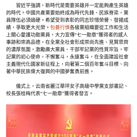
習近平強調，新時代是需要英雄并一定能夠產生英雄
的時代。中國共產黨要始終成為時代先鋒、民族脊梁，黨
員隊伍必須過硬。希望受到表彰的同志珍惜榮譽、發揚成
績，爭取更大光榮。
包養行情
各級黨組織要從工作和生活
上關心愛護功勛黨員，大力宣傳“七一勛章”獲得者的感人
事跡和崇高品德，在全黨全社會形成崇尚先進、見賢思齊
的濃厚氛圍，激勵廣大黨員、干部牢記黨的性質宗旨，牢
記黨的初心使命，不懈奮斗，永遠奮斗，在全面建設社會
主義現代化國家新征程上，向著第二個百年奮斗目標、向
著中華民族偉大復興的中國夢奮勇前進。
儀式上，云南省麗江華坪女子高級中學黨支部書記、
校長張桂梅代表“七一勛章”獲得者發言。