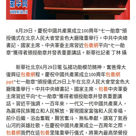
6月29日，慶祝中國共產黨成立100周年“七一勛章”頒
授儀式在北京人民大會堂金色大廳隆重舉行。中共中央總
書記、國家主席、中央軍委主席習近
包養網
平向“七一勛
章”獲得者頒授勛章并發表重要講話。新華社記者 丁林 攝
新華社北京6月29日電 弘揚功勛模范精神，奮進偉大
復興征
包養網
程。慶祝中國共產黨成立100周年
包養網
ppt
“七一勛章”頒授儀式29日上午在北京人民大會堂金色大
廳隆重舉行。中共中央總書記、國家主席、
包養
中央軍委
主席習近平向“七一勛章”獲得者頒授勛章并發表重要講
話。習近平強調，一百年來，一代又一代中國共產黨人，
為贏得民族獨立和人民解放、實現國家富強和人民幸福，
前仆后繼、浴血奮戰，艱苦奮斗、無私奉獻，譜寫了氣吞
山河的英雄壯歌。在慶祝中國共產黨成立一百周年之際，
包養網
我們在這
包養
里隆重舉行儀式，將黨內最高榮譽授