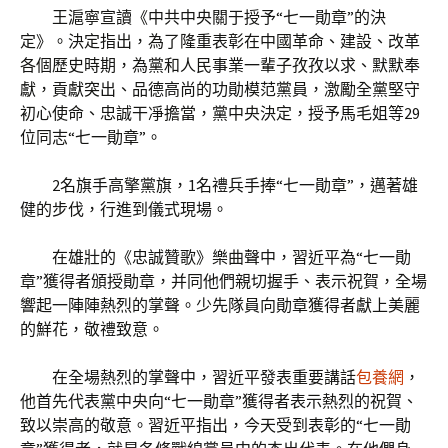
王滬寧宣讀《中共中央關于授予“七一勛章”的決
定》。決定指出，為了隆重表彰在中國革命、建設、改革
各個歷史時期，為黨和人民事業一輩子孜孜以求、默默奉
獻，貢獻突出、品德高尚的功勛模范黨員，激勵全黨堅守
初心使命、忠誠干凈擔當，黨中央決定，授予馬毛姐等29
位同志“七一勛章”。
2名旗手高擎黨旗，1名禮兵手捧“七一勛章”，邁著雄
健的步伐，行進到儀式現場。
在雄壯的《忠誠贊歌》樂曲聲中，習近平為“七一勛
章”獲得者頒授勛章，并同他們親切握手、表示祝賀，全場
響起一陣陣熱烈的掌聲。少先隊員向勛章獲得者獻上美麗
的鮮花，敬禮致意。
在全場熱烈的掌聲中，習近平發表重要講話
包養網
，
他首先代表黨中央向“七一勛章”獲得者表示熱烈的祝賀、
致以崇高的敬意。習近平指出，今天受到表彰的“七一勛