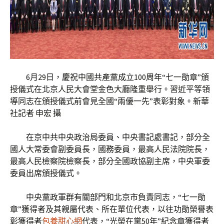
6月29日，慶祝中國共產黨成立100周年“七一勛章”頒
授儀式在北京人民大會堂金色大廳隆重舉行。習近平等領
導同志在頒授儀式前會見全國“兩優一先”表彰對象。新華
社記者 申宏 攝
在京中共中央政治局委員、中央書記處書記，部分全
國人大常委會副委員長，國務委員，最高人民法院院長，
最高人民檢察院檢察長，部分全國政協副主席，中央軍委
委員出席頒授儀式。
中央黨政軍群有關部門和北京市負責同志，“七一勛
章”獲得者及其親屬代表、所在單位代表，以往功勛榮譽表
彰獲得者
包養甜心網
代表，“光榮在黨50年”紀念章獲得者