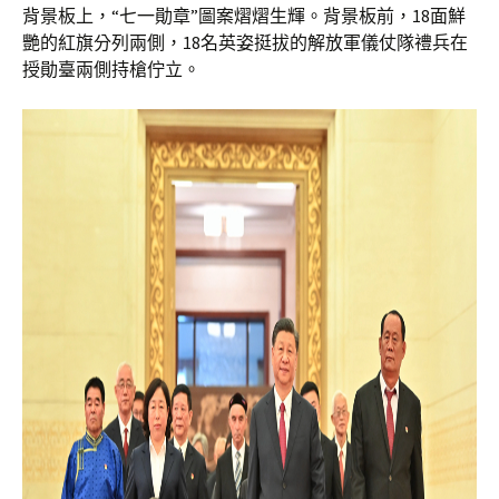
背景板上，“七一勛章”圖案熠熠生輝。背景板前，18面鮮
艷的紅旗分列兩側，18名英姿挺拔的解放軍儀仗隊禮兵在
授勛臺兩側持槍佇立。