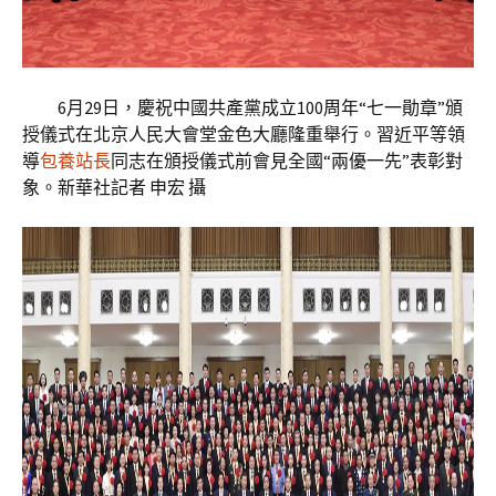
6月29日，慶祝中國共產黨成立100周年“七一勛章”頒
授儀式在北京人民大會堂金色大廳隆重舉行。習近平等領
導
包養站長
同志在頒授儀式前會見全國“兩優一先”表彰對
象。新華社記者 申宏 攝