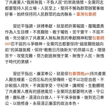
了共產黨人“我將無我、不負人民”的崇高情懷。全黨同志
都要堅持人民立場、人民至上，堅持不懈為群眾辦實事做
好事，始終保持同人民群眾的血肉聯系。
臺灣包養網
習近平強調，拼搏奉獻，就是把許黨報國、履職盡責
作為人生目標，不畏艱險、敢于犧牲，苦干實干、不屈不
撓，充分展示了共產黨人無私無畏的奉獻精神和堅
包養網
VIP
忍不拔的斗爭精神。全黨同志都要保持“越是艱險越向
前”的英雄氣概，保持“敢教日月換新天”的昂揚斗志，埋頭
苦干、攻堅克難，努力創造無愧于黨、無愧于人民、無愧
于時代的業績。
習近平指出，廉潔奉公，就是保
包養價格ptt
持共產黨
人艱苦樸素、公而忘私的光榮傳統，從不以功臣自居，不
計較個人得失，不貪圖享受，守紀律、講規矩，生動體現
了共產黨人應有的道德風范。全黨同志都要明大德、守公
德、嚴私德，清清白白做人、干干凈凈做事，做到克己奉
公、以儉修身，永葆清正廉潔的政治本色。