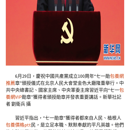
6月29日，慶祝中國共產黨成立100周年“七一勛
包養網
推薦
章”頒授儀式在北京人民大會堂金色大廳隆重舉行。中
共中央總書記、國家主席、中央軍委主席習近平向“七一
包
養網VIP
勛章”獲得者頒授勛章并發表重要講話。新華社記
者 劉衛兵 攝
習近平指出，“七一勛章”獲得者都來自人民、植根人
包養價格ptt
民，是立足本職、默默奉獻的平凡英雄。他們