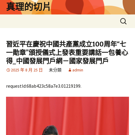
跳
真理的切片
至
主
搜
要
尋
內
關
容
鍵
習近平在慶祝中國共產黨成立100周年“七
字:
一勛章”頒授儀式上發表重要講話一包養心
得_中國發展門戶網－國家發展門戶
2025 年 8 月 25 日
未分類
admin
requestId:68ab423c58a7e3.01219199.