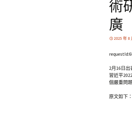
術
廣
2025 年 8
requestId:
2月16日
習近平20
個嚴重問
原文如下