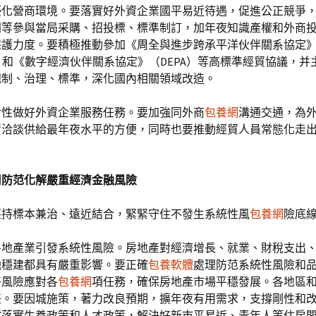
優化營商環境。要落實好外資企業國平易近待遇，促進公正競爭
同等參與當局采購、招投標、標準制訂，加年夜知識產權和外商
保護力度。要積極推動參加《周全與進步跨承平洋伙伴關系協定
P）和《數字經濟伙伴關系協定》（DEPA）等高標準經貿協議，并
規制、治理、標準，深化國內相關領域改造。
對性做好外資企業服務任務。要加強同外商
包養網
溝通交通，為
資洽談供給最年夜水平的方便，同時也要推動經貿人員常態化走
用防范化解嚴重經濟金融風險
堅持標本兼治、遠近結合，緊緊守住不發生系統性風
包養網
險底
房地產業引發系統性風險。房地產對經濟增長、就業、財稅支出
融穩建都具有嚴重影響。要正確
包養軟體
處理防范系統性風險和
好風險應對各
包養網
項任務，確保房地產市場平穩發展。各地區
任。要因城施策，著力改良預期，擴年夜有用需求，支撐剛性和
撐落實生養政策和人才政策，解決好新市平易近、青年人等住房