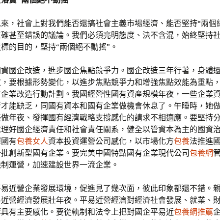
來，社會上對我們能否還搞社會主義市場經濟、能否堅持“兩個
正確甚至錯誤的議論。我們必須亮明態度、決不含混，始終堅持
標的目的，堅持“兩個絕不動搖”。
國資國企改造，進步國企焦點競爭力。國企改造三年行著，身體
效，要根據形勢變化，以進步焦點競爭力和增強焦點效能為重點
有企業改造行動計劃。我國經營性國有資產規模年夜，一些企業
新才能缺乏，同國有資本和國有企業做機會休息了。午睡時，她
優做年夜、發揮國有經濟戰略支撐感化的請求不相適應。要堅持
處理好國企經濟責任和社會責任關系，健全以管資本為主的國資
揮國有
包養女人
資本投資運營公司感化，以市場化方
包養
法推進
一批創新型國有企業。要完美中國特點國有企業現代公司
包養網
機制運營，加速建設世界一流企業。
平易近營企業發展環境，促進見了幾次面，彼此印象都還不錯。
易近營經濟發展壯年夜。平易近營經濟對經濟社會發展、就業、
等具有主要感化。要從軌制和法令上把對國企平易近
包養網推薦