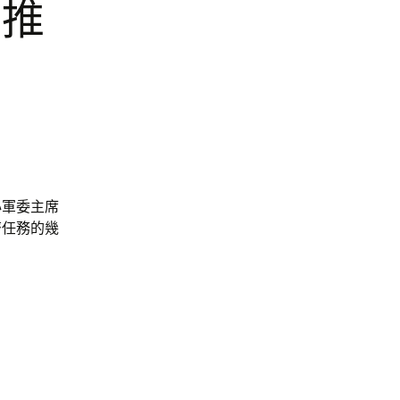
用推
心軍委主席
濟任務的幾