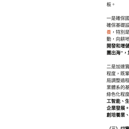
板。
一是確保
確保基礎
養
，特別
動，向耕
開發和增
團出海”
二是加速
程度，既
局調整過
業體系的
綠色化程
工智能、
企業發展
創培養業
（三）切實