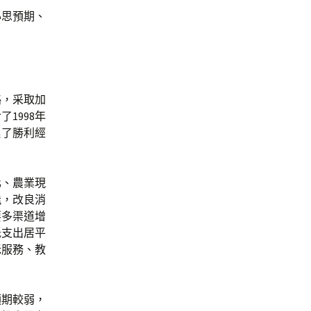
心思預期、
略，采取加
1998年
累了勝利經
化、農業現
能，改良消
要多渠道增
低支出居平
老服務、教
預期較弱，