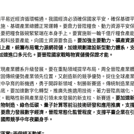
國平易近經濟循環暢通。我國經濟必須確保國家平安，確保基礎
設施、基礎產業總體正常運轉。要鼎力晉陞糧食、動力資源平安
是要把糧食飯碗緊緊端在本身手上。要實施新一輪千億斤糧食產
地和科技要產能，向國土資源要食品。
要加強主要動力、礦產資
儲上產，統籌布局電力源網荷儲，加速規劃建設新型動力體系，支
，加速進口多元化。要晉陞國家戰略物資儲備保證才能。
實現產業體系升級發展。要在重點領域提早布局，周全晉陞產業
鞏固傳統優勢產業領先位置，又創造新的競爭優勢。捉住全球產
程中孕育的新機遇，勇于開辟新領域、制勝新賽道。傳統制造業
基底，要加速數字化轉型，推廣先進適用技術，著力晉陞高端化
度。戰略性新興產業是引領未來發展的新支柱、新賽道。
要加速
生物制造、綠色低碳、量子計算等前沿技術研發和應用推廣，支
。要鼎力發展數字經濟，晉陞常態化監管程度，支撐平臺企業在
、國際競爭中年夜顯身手。
落實“兩個絕不動搖”