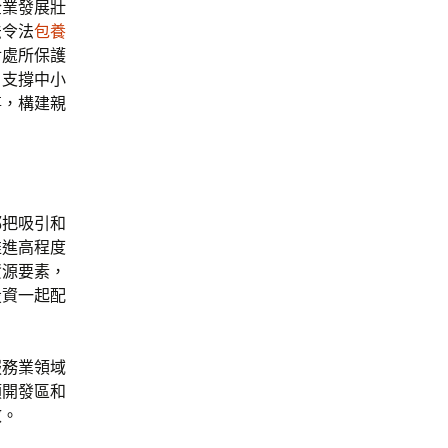
企業發展壯
法令法
包養
對處所保護
，支撐中小
事，構建親
都把吸引和
推進高程度
資源要素，
投資一起配
服務業領域
類開發區和
效。