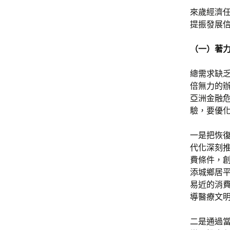
來歲經濟
提振發展
（一）著
總需求缺
倍無力的辦
亞洲金融危
驗，要優
一是把恢
代化深刻
費條件，
添城鄉居
易近的消
導醫療文
二是通過