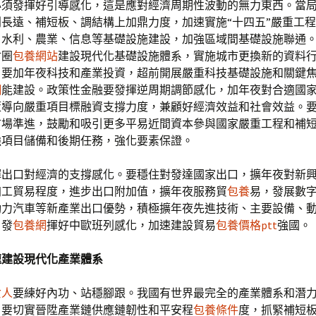
必須發揮好引導感化，這是應對經濟周期性波動的無力東西。當
長遠、補短板、調結構上加鼎力度，加速實施“十四五”嚴重工
、水利、農業、信息等基礎設施建設，加強區域間基礎設施聯通
會圈
包養網站
建設現代化基礎設施體系，實施城市更換新的資料
。要加年夜科技和產業投資，超前開展嚴重科技基礎設施和關鍵
網
能建設。政策性金融要發揮逆周期調節感化，加年夜對合適國
策導向嚴重項目標融資支撐力度，兼顧好經濟效益和社會效益。
市場準進，鼓勵和吸引更多平易近間資本參與國家嚴重工程和補
強項目儲備和後期任務，強化要素保證。
揮出口對經濟的支撐感化。要穩住對發達國家出口，擴年夜對新
加工貿易程度，進步出口附加值，擴年夜服務貿
包養
易，發展數
動力汽車等新產業出口優勢，積極擴年夜先進技術、主要設備、
，發
包養網
揮好中歐班列感化，加速建設貿易
包養價格ptt
強國。
速建設現代化產業體系
女人
要練好內功、站穩腳跟。我國有世界最完全的產業體系和潛
，要切實晉陞產業鏈供應鏈韌性和平安程
包養條件
度，抓緊補短