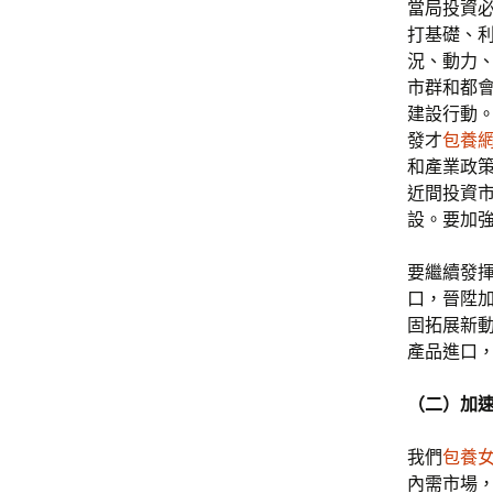
當局投資
打基礎、利
況、動力
市群和都
建設行動
發才
包養
和產業政
近間投資
設。要加
要繼續發
口，晉陞
固拓展新
產品進口
（二）加
我們
包養
內需市場