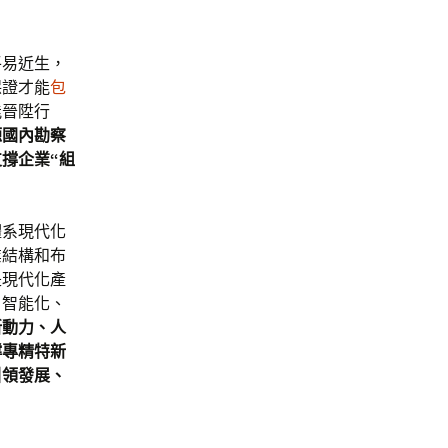
平易近生，
保證才能
包
能晉陞行
源國內勘察
撐企業“組
體系現代化
業結構和布
是現代化產
、智能化、
新動力、人
撐專精特新
引領發展、