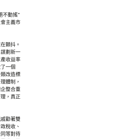
絕不動搖”
社會主義市
還在顫抖。
，謀劃新一
資產收益率
做了一個
分類改造標
治理體制，
國企整合重
管理，真正
親戚勸著雙
財政稅收、
企同等對待