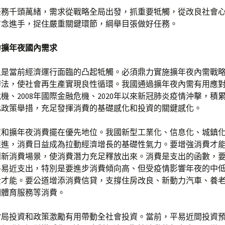
任務千頭萬緒，需求從戰略全局出發，抓重要牴觸，從改良社會
信念進手，捉住嚴重關鍵環節，綱舉目張做好任務。
力擴年夜國內需求
乏是當前經濟運行面臨的凸起牴觸。必須鼎力實施擴年夜內需戰
法，使社會再生產實現良性循環。我國通過擴年夜內需有用應對了
機、2008年國際金融危機、2020年以來新冠肺炎疫情沖擊，積
化政策舉措，充足發揮消費的基礎感化和投資的關鍵感化。
復和擴年夜消費擺在優先地位。我國新型工業化、信息化、城鎮
推進，消費日益成為拉動經濟增長的基礎性氣力。要增強消費才
創新消費場景，使消費潛力充足釋放出來。消費是支出的函數，
平易近支出，特別是要進步消費傾向高、但受疫情影響年夜的中
費才能。要公道增添消費信貸，支撐住房改良、新動力汽車、養
明體育服務等消費。
當局投資和政策激勵有用帶動全社會投資。當前，平易近間投資