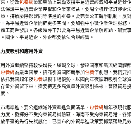
下來，從政
包養網
策和輿論上鼓勵支撐平易近營經濟和平易近營
依法保護平易近營企業產權和企業家權益。要周全梳理修訂涉企
政策，持續廢除影響同等準進的壁壘。要完美公正競爭軌制，反
斷，為平易近營企業開辟更多空間。要加強中小微企業治理服務
個體工商戶發展。各級領導干部要為平易近營企業解難題、辦實
系。國企、平易近企、外企都要依法合規經營。
鼎力度吸引和應用外資
應用外資繼續堅持較快增長。縱觀全球，發達國家和新興經濟體
作
包養網
為嚴重國策，招商引資國際競爭加
包養
倍劇烈。我們要
，依托我國超年夜
包養
規模市場優勢，以國內年夜循環吸引全球
質存量外資留下來，還要把更多高質量外資吸引過來，晉陞貿易
程度。
夜市場準進。要公道縮減外資準進負面清單，
包養網
加年夜現代
放力度，發揮好不受拘束貿易試驗區、海南不受拘束貿易港、各
開放平臺的先行先試感化，已宣布的外資準進政策要抓緊落地見