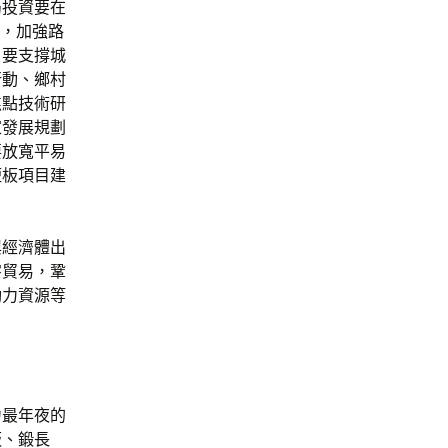
局投資要在
程，加強路
。要支撐城
行動、鄉村
焦點技術研
家發展規劃
要放寬平易
短板項目建
興經濟體出
字貿易，鞏
動力資源等
力最年夜的
板、鍛長