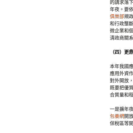
的請求落
年夜。要
俱樂部
規
和行政壟
微企業和
清政商關
（四）更
本年我國
應用外資
對外開放
既要把優
合質量和
一是擴年
包養網
開
保稅區等