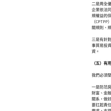
二是周全
企業依法
規權益的
（CPTP
關規則、
三是有針
事貿易投
資。
（五）有
我們必須
一是防范
財富、金
關系，做
要扛起責
需求，支