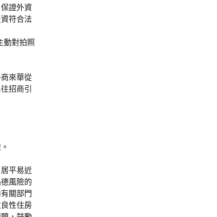
，保證外資
投資符合法
》
主動對拍照
外商來華從
出往招商引
線。
、居平易近
品德風險的
和有關部門
改良性住房
問題，鼓勵