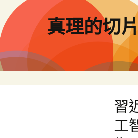
跳
至
主
真理的切
要
內
容
習
工