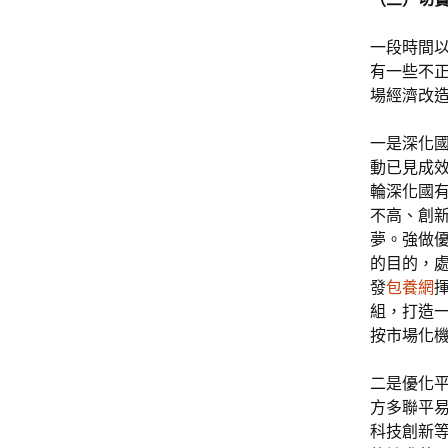
一段時間以
有一些不
場經濟改造
一是深化
動已見成
輪深化國
不高、創
夢。強做
的目的，
發
包養網
組，打造
按市場化
二是優化
方多聯平
科技創新