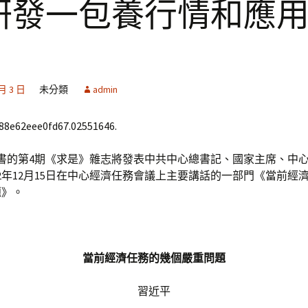
研發一包養行情和應
 月 3 日
未分類
admin
688e62eee0fd67.02551646.
出書的第4期《求是》雜志將發表中共中心總書記、國家主席、中
22年12月15日在中心經濟任務會議上主要講話的一部門《當前經
題》。
：
當前經濟任務的幾個嚴重問題
習近平