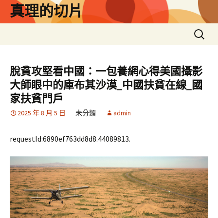
跳
真理的切片
至
主
搜
要
尋
內
關
容
鍵
脫貧攻堅看中國：一包養網心得美國攝影
字:
大師眼中的庫布其沙漠_中國扶貧在線_國
家扶貧門戶
2025 年 8 月 5 日
未分類
admin
requestId:6890ef763dd8d8.44089813.