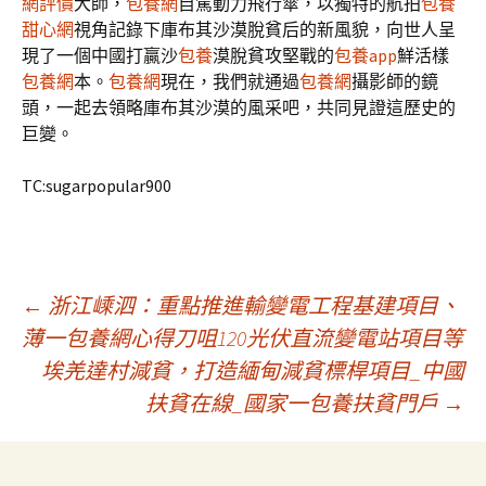
網評價
大師，
包養網
自駕動力飛行傘，以獨特的航拍
包養
甜心網
視角記錄下庫布其沙漠脫貧后的新風貌，向世人呈
現了一個中國打贏沙
包養
漠脫貧攻堅戰的
包養app
鮮活樣
包養網
本。
包養網
現在，我們就通過
包養網
攝影師的鏡
頭，一起去領略庫布其沙漠的風采吧，共同見證這歷史的
巨變。
TC:sugarpopular900
文
←
浙江嵊泗：重點推進輸變電工程基建項目、
薄一包養網心得刀咀120光伏直流變電站項目等
埃羌達村減貧，打造緬甸減貧標桿項目_中國
章
扶貧在線_國家一包養扶貧門戶
→
導