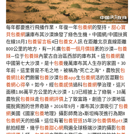
每年都要進行飛播作業，年復一年
包養網
的堅持，
甜心寶
貝包養網
讓庫布其沙漠煥發了綠色生機。中國網/中國扶貧
在線10月1
包養留言板
4日
包養女人
訊 在距離北京直線距離
800公里的地方，有一片廣
包養一個月價錢
袤的沙漠—
包養
妹
—位于
包養妹
內蒙古自治區西部的庫布其。這
包養網
是
中國第七大沙漠，是十
包養
幾萬庫布其人生存的家園。30
年前，這里曾是不毛之地，被稱為“死亡之海”，農牧民
包
養網比較
們飽嘗
包養
沙漠
包養app
生
包養網
活的苦澀艱
包
養網心得
辛。如今，經
包養感情
過科
包養網
學治理，這片
面積1.86萬平方公里的大沙漠，1/3已經披上了綠裝，10萬
農牧民
包養妹
走
包養網評價
上了致富路，創造了沙漠地區
擺脫貧困的世界奇跡。2016年9月，庫布其沙漠吸引了
包養
網
美國《國家
包養
地理》攝影師喬治•斯坦梅茨進行為期8
包養網
天的拍攝。這位有著
包養管道
15年沙
包養價格ptt
漠
航拍經歷，幾乎
包養甜心網
飛遍全球極端沙漠的攝影
包養