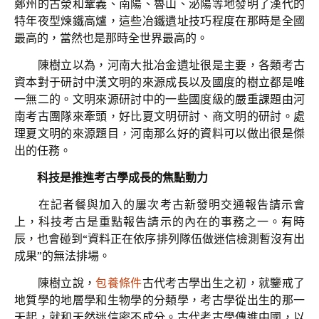
鄭州的古滎和鞏義、南陽、魯山、泌陽等地發明了漢代的
特年夜型煉鐵高爐，這些冶鐵遺址技巧程度在那時是全國
最高的，當然也是那時全世界最高的。
陳樹立以為，河南大批冶金遺址很是主要，各類考古
資本對于研討中漢文明的來源成長以及國度的樹立都是唯
一無二的。文明來源研討中的一些國度級的嚴重課題由河
南考古團隊來牽頭，好比夏文明研討、商文明的研討。處
理夏文明的來源題目，河南那么好的資料可以做出很是傑
出的任務。
科技是推進考古學成長的焦點動力
在記者餐與加入的屢次考古新發明交通報告請示會
上，科技考古是重點報告請示的內在的事務之一。有時
辰，也會碰到“資料正在依序排列隊伍做迷信檢測暫沒有出
成果”的無法排場。
陳樹立說，
包養條件
古代考古學出生之初，就鑒戒了
地質學的地層學和生物學的分類學，考古學從出生的那一
天起，就和天然迷信密不成分。古代考古學傳進中國，以