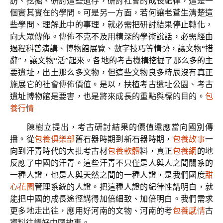
訪、挖掘、研討這些遺存，研討社會的成長紀律，這是一
個實其實在的學問。可是另一方面，若何讓老蒼生清楚這
些學問、理解此中的事理，就必需把研討結果停止轉化，
向大眾傳佈。傳佈不克不及用精深的學術說話，必需經由
過程科普演講、博物館展覽、數字技巧等情勢，讓文物“措
辭”，讓文物“活”起來。各地的考古機構挖掘了那么多的主
要遺址，出土那么多文物，但這些文物良多時辰沒有真正
施展它的社會傳佈價值。是以，扶植考古遺址公園、考古
遺址博物館是要害，也是將來成長的重點與標的目的。
包
養行情
陳樹立提出，考古研討結果的價值還應當向國別傳
播。從
包養俱樂部
舊石器時期到新石器時期，
包養故事
一
向到汗青時代的大批考古材
包養軟體
料，真正
包養網
的地
反應了中國的汗青。這些汗青不只僅是人與人之間關系的
一種人證，也是人與天然之間的一種人證，是我們國度
甜
心花園
管理系統的人證。把這種人證的紀律性講明白，就
能把中國的成長途徑講得加倍細致、加倍明白。我們需求
更多地走出往，應用好河南的文物、河南的考
包養感情
古
資料往講好中國故事。