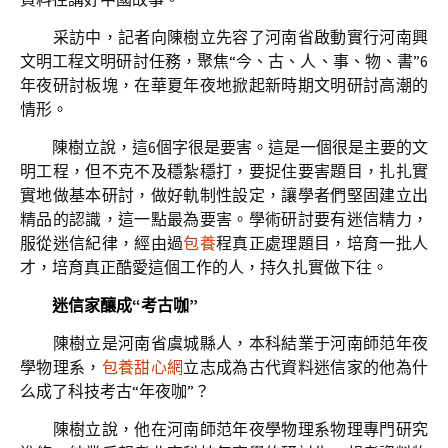
采訪中，記者向陳樹立先容了河南省啟動實行河南興
文明工程文明研討任務，聚焦“今、古、人、事、物、書”6
年夜研討板塊，在華夏年夜地掀起新時期文明研討高潮的
情形。
陳樹立說，這6個字很是要害。這是一個很是主要的文
明工程，但不克不及穩紮穩打，要捉住要害題目，扎扎實
實地做基本研討，做好軌制性設定，讓學者們堅固建立出
精品的認識，這一點最為要害。學術研討要有迷信精力，
服從迷信紀律，經由過
包養
程真正處理題目，培育一批人
才，培育真正酷愛這個工作的人，持久扎實做下往。
迷信家釀成“考古咖”
陳樹立是河南省虞城縣人，本科結業于河南師范年夜
學物理系，
包養甜心網
立志成為古代資料迷信家的他為什
么成了科技考古“年夜咖”？
陳樹立說，他在河南師范年夜學物理系物理專門研究