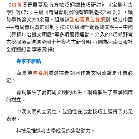
《
包養
漢晉華夏及南方地域鋼鐵技巧研討》《定量考古
學》等6部；主編《商周青銅器的陶范鍛造技巧研討》，頒
發學術論文230余篇。組織謀
甜心寶貝包養網
劃“模范中國
——商周青銅器的形制、技法與紋樣”“鋼鐵鑄文明——中國
（舞鋼）冶鐵文明展”等多項展覽運動。介入的4項郊野考
古挖掘項目進選全國十年夜考古新發明。(圖為河南日報社
全媒體記者 李思豫 攝)
專家不雅點
華夏地
包養網
域選擇青銅器作為文明載體是汗青必
定。
青銅催生了夏商周文明的出生，鋼鐵催生了秦漢國度
的樹立。
中漢文明的立異性、包涵性在冶金技巧上獲得了充足
表現。
科技是推進考古學成長的焦點動力。