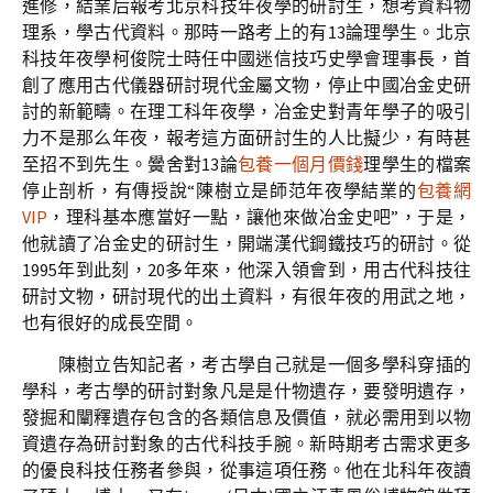
進修，結業后報考北京科技年夜學的研討生，想考資料物
理系，學古代資料。那時一路考上的有13論理學生。北京
科技年夜學柯俊院士時任中國迷信技巧史學會理事長，首
創了應用古代儀器研討現代金屬文物，停止中國冶金史研
討的新範疇。在理工科年夜學，冶金史對青年學子的吸引
力不是那么年夜，報考這方面研討生的人比擬少，有時甚
至招不到先生。黌舍對13論
包養一個月價錢
理學生的檔案
停止剖析，有傳授說“陳樹立是師范年夜學結業的
包養網
VIP
，理科基本應當好一點，讓他來做冶金史吧”，于是，
他就讀了冶金史的研討生，開端漢代鋼鐵技巧的研討。從
1995年到此刻，20多年來，他深入領會到，用古代科技往
研討文物，研討現代的出土資料，有很年夜的用武之地，
也有很好的成長空間。
陳樹立告知記者，考古學自己就是一個多學科穿插的
學科，考古學的研討對象凡是是什物遺存，要發明遺存，
發掘和闡釋遺存包含的各類信息及價值，就必需用到以物
資遺存為研討對象的古代科技手腕。新時期考古需求更多
的優良科技任務者參與，從事這項任務。他在北科年夜讀