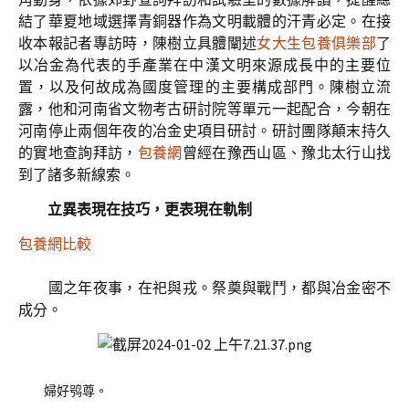
結了華夏地域選擇青銅器作為文明載體的汗青必定。在接
收本報記者專訪時，陳樹立具體闡述
女大生包養俱樂部
了
以冶金為代表的手產業在中漢文明來源成長中的主要位
置，以及何故成為國度管理的主要構成部門。陳樹立流
露，他和河南省文物考古研討院等單元一起配合，今朝在
河南停止兩個年夜的冶金史項目研討。研討團隊顛末持久
的實地查詢拜訪，
包養網
曾經在豫西山區、豫北太行山找
到了諸多新線索。
立異表現在技巧，更表現在軌制
包養網比較
國之年夜事，在祀與戎。祭奠與戰鬥，都與冶金密不
成分。
婦好鸮尊。