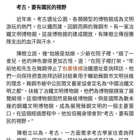
考古，要有國民的視野
近年來，考古遺址公園、各類類型的博物館成為文明
游玩的熱門。在以鐵而建、因鋼而興的舞鋼市，有一家冶
鐵文明博物館，這座博物館的建成開放，有陳樹立傳授團
隊支出的血汗與汗水。
陳樹立說，幾“姑娘是姑娘，少爺在院子裡，”過了一
會兒，他的神色變得更加古怪，道：“在院子裡打架。”年
前他和先生在舞鋼停止了
包養情婦
冶鐵遺址查詢拜訪，他
們一向保持把查詢拜訪研討結果用于輔助舞鋼市文明扶植
的理念。舞鋼市被中公民間文藝家協會定名為“中國冶鐵文
明之都”，扶植了冶鐵文明博物館，他們為博物館撰寫了展
覽綱領。這個博物館固然是縣級博物館，倒是國際為數未
幾的鋼鐵文明博物館，成為展現舞鋼文明的一個主要窗
口。在這個經過歷程中，他加倍親身領會到“考古，要有國
民的視野。”
陳樹立以為，考古，一方面需求考古學家往查詢拜