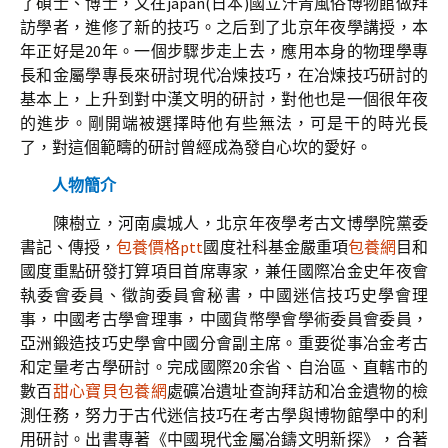
了碩士、博士，又在japan(日本)國立汗青風俗博物館做拜
訪學者，進修了新的技巧。之后到了北京年夜學講授，本
年正好是20年。一個步驟步走上去，應用本身的物理學專
長和金屬學專長來研討現代冶煉技巧，在冶煉技巧研討的
基本上，上升到對中漢文明的研討，對他也是一個很年夜
的進步。剛開端被選擇時他有些無法，可是干的時光長
了，對這個範疇的研討曾經成為發自心坎的愛好。
人物簡介
陳樹立，河南虞城人，北京年夜學考古文博學院黨委
書記、傳授，
包養價格ptt
國度社科基金嚴重項
包養網
目和
國度重點研發打算項目首席專家，兼任國際冶金史年夜會
執委會委員、徵詢委員會秘書，中國迷信技巧史學會理
事，中國考古學會理事，中國貨幣學會學術委員會委員，
亞洲鍛造技巧史學會中國分會副主席。重要從事冶金考古
和定量考古學研討。完成國際20余省、自治區、直轄市的
數百
甜心寶貝包養網
處礦冶遺址查詢拜訪和冶金遺物的檢
測任務，努力于古代迷信技巧在考古學與博物館學中的利
用研討。出書專著《中國現代金屬冶鑄文明新探》，合著