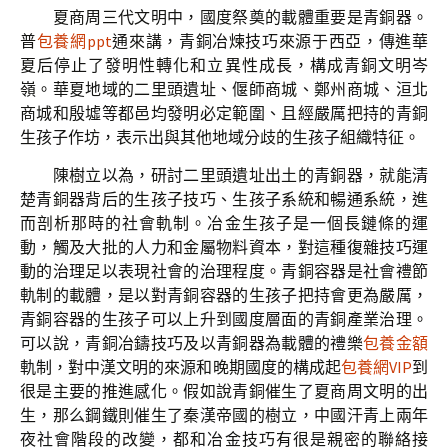
夏商周三代文明中，國度祭奠的載體重要是青銅器。
普
包養網ppt
通來講，青銅冶煉技巧來源于西亞，傳進華
夏后停止了發明性轉化和立異性成長，構成青銅文明岑
嶺。華夏地域的二里頭遺址、偃師商城、鄭州商城、洹北
商城和殷墟等都邑均發明必定範圍、且經嚴厲把持的青銅
生孩子作坊，表示出與其他地域分歧的生孩子組織特征。
陳樹立以為，研討二里頭遺址出土的青銅器，就能清
楚青銅器背后的生孩子技巧、生孩子系統和暢通系統，進
而剖析那時的社會軌制。冶金生孩子是一個長鏈條的運
動，觸及大批的人力和金屬物料資本，對這種復雜技巧運
動的治理足以表現社會的治理程度。青銅容器是社會禮節
軌制的載體，是以對青銅容器的生孩子把持會更為嚴厲，
青銅容器的生孩子可以上升到國度層面的青銅產業治理。
可以說，青銅冶鑄技巧及以青銅器為載體的禮樂
包養金額
軌制，對中漢文明的來源和晚期國度的構成起
包養網VIP
到
很是主要的推進感化。假如說青銅催生了夏商周文明的出
生，那么鋼鐵則催生了秦漢帝國的樹立，中國汗青上兩年
夜社會階段的改變，都和冶金技巧有很是親密的聯絡接