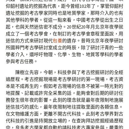
仰韶村遺址的挖掘為代表，距今曾經102年了，掌管仰韶村
遺址挖掘的考古學家同時也是地質學家，那時介入的也有
其他學科的學者。從這一點來看，中國考古學從出生之日
起，也與天然迷信密不成分。20世紀20年月北京年夜學就
成立了一個考古學會，在制訂的考古學會章程里面說，用
迷信的方式來研討現代
包養
的遺存。昔時北京年夜學研討
所國粹門考古學研討室成立的時辰，除了研討汗青的一些
學者介入，還呼吁物理、化學、生物、地質等學科的學者
參與考古任務。
陳樹立先容，今朝，科技參與了考古挖掘研討的全經
過歷程。考古挖掘現場是考古學研討的第一現場，考古資
本是不成再生的，假如考古現場的信息不被第一時光對的
地提醒、記載或許完全采集的話，能夠會對后期的研討任
務發生很年夜的影響。此刻的理念就是最年夜限制地施展
迷信技巧的感化，最年夜限制地往提取里面的各類信息。
在文物維護方面，更離不開古代科技。此刻考古學界對古
代科技的引進是持開放立場的，在查詢拜訪挖掘經過歷程
中，良多考古學家都自動約請科技考古專家參與，嚴重的