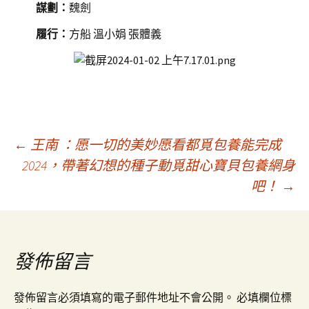
謀劃：
魏劍
履行：
方船 溫小娟 張體義
文
←
王南 ：愿一切的美妙愿看都覓包養能完成
2024，帶著幻想的種子動覓甜心寶貝包養網身
吧！
→
章
導
發佈留言
覽
發佈留言必須填寫的電子郵件地址不會公開。
必填欄位標