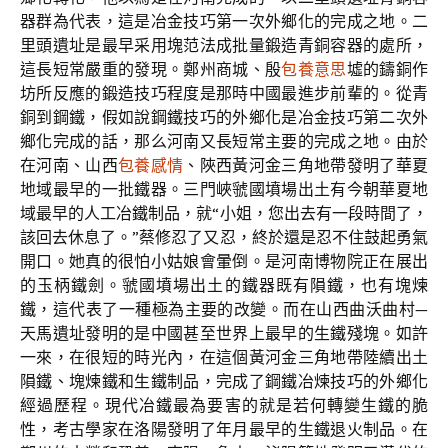
器群為代表，這是冶金技巧第一次外鄉化的完成之地。二
里頭遺址是最早采用塊范法成批量鍛造青銅容器的處所，
這長短常嚴重的發現。鄭州商城、殷
包養意思
墟的鑄銅作
坊所反應的鍛造技巧程度是那時中國最進步前輩的。從青
銅到鋼鐵，假如說鋼鐵技巧的外鄉化是冶金技巧第二次外
鄉化完成的話，那么河南又長短常主要的完成之地。由於
在河南、山西
包養感情
、陜西黃河金三角地帶發明了華夏
地域最早的一批鐵器。三門峽虢國墳場出土有今朝華夏地
域最早的人工冶鐵制品，就“小姐，您出去有一段時間了，
該回去休息了。”蔡修忍了又忍，終於還是忍不住鼓起勇氣
開口。她真的很怕小姑娘會暈倒。是河南博物院正在展出
的玉柄鐵劍。虢國墳場出土的鐵器既有隕鐵，也有塊煉
鐵，這代表了一種極為主要的改變。而在山西曲沃曲村—
天馬遺址發明的是中國甚至世界上最早的生鐵殘塊。如許
一來，在很短的時光內，在這個黃河金三角地帶陸續出土
隕鐵、塊煉鐵和生鐵制品，完成了鋼鐵冶煉技巧的外鄉化
經過歷程。現代冶鐵最為要害的就是若何轉變生鐵的脆
性，考古學家在洛陽發明了年月最早的生鐵退火制品。在