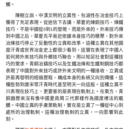
觸。
陳樹立說，中漢文明的立異性、包涵性在冶金技巧上
獲得了充足表現。從迷信下去講，華夏的煉銅技巧、煉鐵
技巧，不是中國從0到1的發現，而是外來的。外來技巧傳
到中國之后，華夏先平易近依據本身技巧的積聚，對外來
冶煉技巧停止了反動性的立異和改革。這種立異在其他國
度汗青或世界冶金史上都很少看到，這實在表現了中國人
若何將外來技巧與外鄉技巧聯合，用以知足社會對這種技
巧的需求。青銅冶鑄技巧以及生鐵冶煉和生鐵制鋼技巧都
表現了中國對外來技巧或許外來文明的一種接收、立異或
許是再發明的經過歷程，構成本身的系統又向別傳播，這
種態勢到唐宋等汗青時代甚至明天一向這般。這種立異不
只表現在技巧上，更要害的是表現在軌制上。在東方，青
銅器歷來沒有像中國夏商周三代那樣作為國度禮法的載
體。中國立異的手產業軌制，實在是立異了一種從中心到
處所的治理軌制。這種治理軌制的立異，一向影響到此
刻。