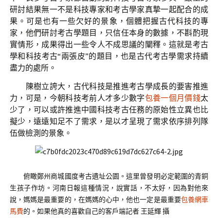
研討結果無一不是科技專家和考古學家真摯一起配合的成
果。可是也有一些欠好的景象，個體把握古代科技的專
家，他們研討考古學題目，只信任本身的數據，不斟酌現
實情形，成果得出一些令人不成思議的闡釋。這就是考古
學和科技考古“兩張皮”的題目，也是古代考古學需求持續
盡力的處所。
陳樹立誇大，古代科技是推進考古學成長的要害推進
力，可是，今朝科技考前人才多少數字
包養一個月價錢
太
少了，可以或許推進中國科技考古任務的原始性立異也比
擬少，遠遠知足不了需求，是以才呈現了需求依序排列隊
伍做檢測的景象。
俯瞰鄭州商城國度考古遺址公園。這里曾發明必定範圍的青銅
生孩子作坊。河南日報這種情況，說實話，不太好，因為對他來
說，媽媽是最重要的，在媽媽的心中，他也一定是最重要
包養網車
馬費
的。如果他真的喜歡自己的客戶端記者 王延輝 攝