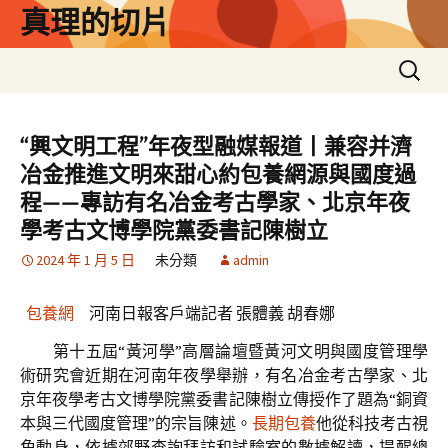
跳
真理的切片
至
主
搜
要
尋
內
關
容
鍵
“興文明工程”年夜型融媒報道丨兼容并濟
字:
冶金推進文明來甜心約包養網源與國度過
程——專訪有名冶金考古學家、北京年夜
學考古文博學院黨委書記陳樹立
2024 年 1 月 5 日
未分類
admin
包養網
河南日報客戶端記者 張體義 胡春娜
第十五屆“黃河學”高層論壇暨黃河文明與國度管理學
術研究會近期在河南年夜學舉辦，有名冶金考古學家、北
京年夜學考古文博學院黨委書記陳樹立傳授作了題為“銅資
本與三代國度管理”的宗旨陳述。
長期包養
他從科技考古視
角動身，依據郊野查詢拜訪和試驗室的數據解讀，提醒總