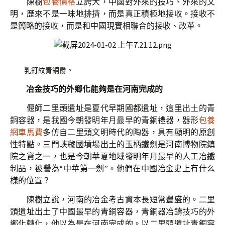
陳樹
包養價格
立誇大，中國對外來的技巧、外來的文
明，歷來不是一味地排擠，而是真正積極地接收。接收不
是簡略的接收，而是和中國現實相聯合的接收、改革。
乳釘紋青銅爵。
冶金技巧的外鄉化能夠是在河南完成的
偃師二里頭遺址是夏代早期國都遺址，這里出土的青
銅容器，是我國今朝發明年月最早的青銅禮器，器形
包養
網車馬費
多仿自二里頭文明時代的陶器，具有顯明的原創
性特點。三門峽虢國墳場出土的玉柄鐵劍是河南博物院鎮
院之寶之一，也是今朝華夏地域發明年月最早的人工冶鐵
制品，被譽為“中華第一劍”。他們在中國冶金史上有什么
樣的位置？
陳樹立說，河南的冶金考古資本長短常豐盛的。二里
頭遺址出土了中國最早的青銅容器，青銅器冶鑄技巧的外
鄉化轉化，他以為是在河南完成的。以二里頭遺址青銅容